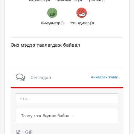
Жихүүцмээр (
0
)
Үзэн ядмаар (
0
)
Энэ мэдээ таалагдаж байвал
Сэтгэгдэл
Анхаарах зүйлс
·
GIF