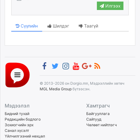
Илгээх
Сүүлийн
Шилдэг
Таагүй
© 2013-2026 он Dorgio.mn, Мэдээллийн хөтөч
MGL Media Group
бүтээсэн.
Мэдээлэл
Хамтрагч
Бидний тухай
Байгууллага
Редакцийн бодлого
Сайтууд
Зохиогчийн эрх
Чөлөөт нийтлэгч
Санал хүсэлт
Үйлчилгээний нөхцөл