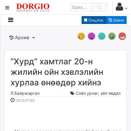
Онцлох
Шинэ
Мэдээллийн
Зар мэдээллийн
Архив
Банк санхүү
Бизнес ААН
Төрийн
“Хурд” хамтлаг 20-н
Нийслэлийн
жилийн ойн хэвлэлийн
хурлаа өнөөдөр хийнэ
dorgio.mn
Gogo.mn
Л.Баяржаргал
Соёл урлаг
,
үйл явдал
caak.mn
2013-
2026-
2013/11/25
news.mn
11-
08-
25
08
zindaa.mn
15:07:31
15:47:22
Baabar.mn
tovch.mn