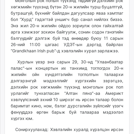
Монголын рок попын түүхэнд төдийгүй дэлхийн рок
ikon.mn
хөгжмийн түүхэнд бүтэн 20-н жилийн турш буцалтгүй,
mnb.mn
бутрашгүй, бүхнийг байлдан дагуулсаар яваа хамтлаг
бол “Хурд” гэдэгтэй уншигч бүр санал нийлэх бизээ.
Livetv.mn
Энэ жил 20-н жилийн ойдоо зориулж олон гайхалтай
Eguur.mn
арга хэмжээг зохион байгуулж, сонин содон гэнэтийн
24tsag.mn
бэлгүүдийг дэлгэж буй тэд өнөөдөр буюу 11 сарын
shuud.mn
26-ний 11:00 цагаас УДЭТ-ын дэргэд байрлах
eagle.mn
“Grandkhaan
Irish pub
”-д хэвлэлийн хурал зарлажээ.
ergelt.mn
Хурлын үеэр энэ сарын 29, 30-нд "Улаанбаатар
zarig.mn
палас"-ын концертын их танхимд тоглогдох 20-н
today.mn
жилийн ойн хүндэтгэлийн тоглолтын талаархи
zuv.mn
дэлгэрэнгүй мэдээллийг хүргэхийн зэрэгцээ,
mminfo.mn
дэлхийн рок хөгжмийн түүхэнд монголын рок поп
урлагийг тунхагласан "Алтан пянз"-аа Америкт
ugluu.mn
хэвлүүлсэний эхний 10 ширхэг нь ирсэн талаар болон
urlag.mn
баримтат кино, ном, бэлэг дурсгалийн зүйлсийг үзэгч
unen.mn
фенүүддээ өргөн барьж буй талаараа мэдээлэл
asu.mn
хүргэх юм.
shudarga.mn
Сонирхуулахад: Хэвлэлийн хуралд хүрэлцэн ирсэн
shuurhai.mn