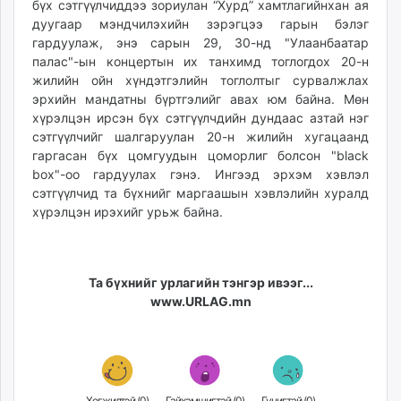
бүх сэтгүүлчиддээ зориулан “Хурд” хамтлагийнхан ая
unuudur.mn
дуугаар мэндчилэхийн зэрэгцээ гарын бэлэг
isee.mn
гардуулаж, энэ сарын 29, 30-нд "Улаанбаатар
mglradio.com
палас"-ын концертын их танхимд тоглогдох 20-н
жилийн ойн хүндэтгэлийн тоглолтыг сурвалжлах
fact.mn
эрхийн мандатны бүртгэлийг авах юм байна. Мөн
itoim.mn
хүрэлцэн ирсэн бүх сэтгүүлчдийн дундаас азтай нэг
tumen.mn
сэтгүүлчийг шалгаруулан 20-н жилийн хугацаанд
shuum.mn
гаргасан бүх цомгуудын цоморлиг болсон "black
times.mn
box"-оо гардуулах гэнэ. Ингээд эрхэм хэвлэл
сэтгүүлчид та бүхнийг маргаашын хэвлэлийн хуралд
tvmongolia.mn
хүрэлцэн ирэхийг урьж байна.
mass.mn
unegui.mn
assa.mn
Та бүхнийг урлагийн тэнгэр ивээг...
toim.mn
www.URLAG.mn
tac.mn
paparazzi.mn
unread.today
Хөгжилтэй (
0
)
Гайхамшигтай (
0
)
Гунигтай (
0
)