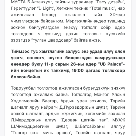
МУСТА Б.Алтанхуяг, тайзны зураачаар “Гэсү дизайн”,
unuudur.mn
Гэрэлтүүлэг “D Light”, Хөгжим техник “Тotal
music
”, нар
isee.mn
ажилласан бөгөөд тоглолтын тайз 3D-ээр
mglradio.com
чимэглэгдсэн байсан юм. Мэргэжлийн өндөр түвшинд
зохион байгуулагдсан энэхүү тоглолт хоёр өдөр
fact.mn
тоглогдсон ч үзэгчид дахин тоглохыг хүсэхийн
itoim.mn
зэрэгцээ “тулган шаардсаар” байгаа ажээ.
tumen.mn
shuum.mn
Тиймээс тус хамтлагийн залуус энэ удаад илүү олон
үзэгч, сонсогч, шүтэн бишрэгчдээ хамруулахаар
times.mn
өнөөдөр буюу 11-р сарын 26-ны өдөр “UB
Palace
”-
tvmongolia.mn
ийн концетын их танхимд 19:00 цагаас тоглохоор
mass.mn
болсон байна.
unegui.mn
Тодруулбал тоглолтод ажилласан бүрэлдэхүүн энэхүү
assa.mn
тоглолтод ажиллаж байна. Тоглолтод Монгол Улсын
toim.mn
Хөдөлмөрийн Баатар, Ардын уран зохиолч, Төрийн
tac.mn
шагналт яруу найрагч Д.Пүрэвдоржын шүлэг, Төрийн
paparazzi.mn
хошой шагналт, ардын жүжигчин, хөгжмийн зохиолч
unread.today
Л.Мөрдоржын алгуу “Дөрвөн цагийн тал”, МУАЖ
Ш.Чимэдцэеэгийн шүлэг, Ш.Батсайханы аялгуу
“Тэнгэр ээж минь өршөө”, Төрийн шагналт, яруу