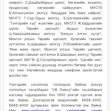
найрагч О.Дашбалбарын шүлэг, Хөгжмийн зохиолч,
продюссер, хөгжмийн найруулагч МУСТА
Б.Алтанхуягын аялгуу “Амьддаа бие биеэ хайрла”,
МУУГЗ Т.Сэр-Одын аялгуу, Б.Цогнэмэхийн шүлэг
“Тэнгэрийн хүү” жүжгийн дуу, МУСГЗ Ж.Бадраагийн
шүлэг, Төрийн шагналт, Ардын жүжигчин
Ц.Намсрайжавын аялгуу “Халуун элгэн нутаг”,
Монгол улсын Төрийн шагналт, Урлагийн гавъяат
зүтгэлтэн Б.Шаравын аялгуу Л.Өлзийтөгсийн шүлэг
“Өнө мөнх орон”, Монгол улсын Төрийн шагналт,
Урлагийн гавъяат зүтгэлтэн Б.Шаравын аялгуу Төрийн
шагналт МУГЖ Д.Сосорбарамын шүлэг “Цагийн аяс”
зэрэг олон сайхан дуунууд эгшиглэх бөгөөд бүх дууг
тус хам тлагийнхан амьдаар симфони оркестртой
дуулах юм.
Үзэгчдийн хүсэлтээр тоглогдож байгаа энэхүү
тоглолтын тасалбарыг “UB Palace”-ийн тасалбарын
кассаар худалдаалах бол 1950 үнэгүй хүргэж өгөх
юм байна. Дэлгэрэнгүй мэдээллийг 8668-3000,
8668-4000 дугаараас авах боломжтой юм байна.
Мөн
www.uvertura.mn тус хамтлагийн цахим