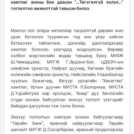
хамтлаг анхны бие даасан “...Төгсгөлгүй эхлэл...”
ikon.mn
тоглолтоо амжилттай тавьсан билээ.
mnb.mn
Livetv.mn
Eguur.mn
Монгол поп опера чиглэлээр тасралтгүй дөрвөн жил
24tsag.mn
уран бүтээлээ туурвисан тэд энэ үеэр хийсэн
shuud.mn
бүтээснээ тайлагнаж, дэлхийд данслагдахаар
хамтлаг болсноо үзэгчдэд мэдрүүлсэн. Өөрөөр
eagle.mn
хэлбэл мэргэжлийн өндөр түвшинд буюу МУАЖ
ergelt.mn
Ш.Чимэдцэеэ, МУГЖ Г.Эрдэнэ-Бат, ЦДБЭЧ-ын
zarig.mn
симфони оркестр, Найрал дуучид, Хөгжим бүжгийн
today.mn
колежийн симфони оркестр, Нийслэлийн Улаанбаатар
zuv.mn
чуулгын бүжигчид, Язгуур урлагийн “Хөсөгтөн”
mminfo.mn
хамтлаг, Уртын дуучин МУСТА Л.Болормаа, МУСТА
Д.Үүрийнтуяа нар оролцож, “Анир” дуу бичлэгийн
ugluu.mn
студи зохион байгуулсан энэхүү тоглолт үзэгчдийг
urlag.mn
байлдан дагуулсан гэж хэлж болно.
unen.mn
asu.mn
Энэхүү тоглолтын хамтран зохион байгуулагчаар
“Төрийн банк”, ерөнхий найруулагчаар Төрийн
shudarga.mn
шагналт МУГЖ Д.Сосорбарам, ерөнхий продюсерээр
shuurhai.mn