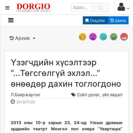
Онцлох
Шинэ
Мэдээллийн
Зар мэдээллийн
Архив
Банк санхүү
Бизнес ААН
Төрийн
Үзэгчдийн хүсэлтээр
Нийслэлийн
“...Төгсгөлгүй эхлэл...”
өнөөдөр дахин тоглогдоно
dorgio.mn
Gogo.mn
Л.Баяржаргал
Соёл урлаг
,
үйл явдал
caak.mn
2013-
2026-
2013/11/25
news.mn
11-
08-
25
06
zindaa.mn
15:22:52
11:21:49
2013 оны 10-р сарын 23, 24-нд Улсын драмын
Baabar.mn
эрдмийн театрт Монгол поп опера “Увертюра”
tovch.mn