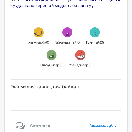
хуудаснаас хэрэгтэй мэдээллээ авна уу
Хөгжилтэй (
0
)
Гайхамшигтай (
0
)
Гунигтай (
0
)
Жихүүцмээр (
0
)
Үзэн ядмаар (
0
)
Энэ мэдээ таалагдаж байвал
Сэтгэгдэл
Анхаарах зүйлс