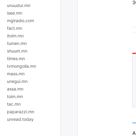
Э
unuudur.mn
isee.mn
mglradio.com
fact.mn
itoim.mn
tumen.mn
shuum.mn
times.mn
tvmongolia.mn
mass.mn
unegui.mn
assa.mn
toim.mn
tac.mn
paparazzi.mn
unread.today