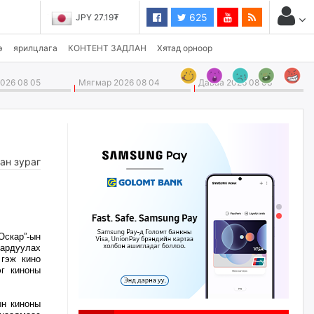
625
JPY 27.19₮
э
ярилцлага
КОНТЕНТ ЗАДЛАН
Хятад орноор
026 08 05
Мягмар 2026 08 04
Даваа 2026 08 03
ан зураг
кар”-ын
рдуулах
 гэж кино
эг киноны
ын киноны