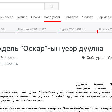
ийн засаг
Бизнес
Спорт
Соёл урлаг
Зөвлөгөө
Чөлөөт
Шар мэдэ
 08
Баасан 2026 08 07
Пүрэв 2026 08 06
Лхагва 2
Адель “Оскар”-ын үеэр дуулна
.Энхоргил
Соёл урлаг
,
Ур
2013-
2026-
2013/01/25
01-
08-
25
09
20:13:35
13:26:07
Дуучин Адель “Ос
наадмын шагнал га
слолын үеэр анх удаа "Skyfall"-ын дууг олон нийтийн өмнө дуулна
кадемийн төлөөлөгч мэдэгджээ. "Skyfall" дуу нь тус наадмын шилд
уунд нэр дэвшиж байгаа юм.
нэхүү бүтээл нь саяхан болж өнгөрсөн “Алтан бөмбөрцөг” кино наадм