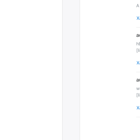
A
Х
h
[
Х
w
[
Х