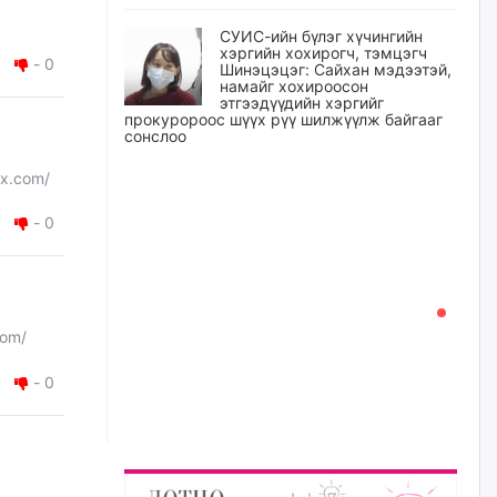
СУИС-ийн бүлэг хүчингийн
хэргийн хохирогч, тэмцэгч
-
0
Шинэцэцэг: Сайхан мэдээтэй,
намайг хохироосон
этгээдүүдийн хэргийг
прокуророос шүүх рүү шилжүүлж байгааг
сонслоо
уржигдар
kx.com/
-
0
Өчигдрийн байдлаар ₮10000
доош дүнгээр шатахууны
худалдан авалт хийсэн 1500
баримт бүртгэгджээ
уржигдар
com/
Шатахуун олголтыг 50,000
төгрөгөөр хязгаарласныг
-
0
нэмэгдүүлж 100,000 төгрөгт
хүргэхээр судалж байгаа
уржигдар