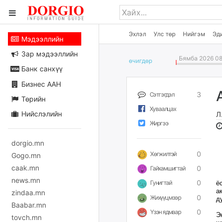
Эхлэл
Улс төр
Нийгэм
Эд
Мэдээллийн
Зар мэдээллийн
Бямба 2026 08
өчигдѳр
Банк санхүү
Бизнес ААН
3
Сэтгэгдэл
Төрийн
Хуваалцах
Нийслэлийн
Л
Жиргээ
dorgio.mn
0
Хөгжилтэй
Gogo.mn
caak.mn
0
Гайхамшигтай
news.mn
0
Гунигтай
ё
а
zindaa.mn
0
Жихүүцмээр
д
Baabar.mn
0
Үзэн ядмаар
Э
tovch.mn