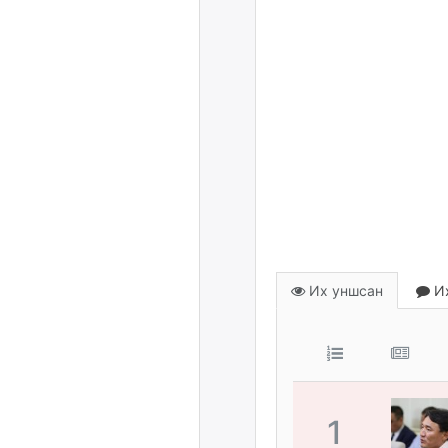
Их уншсан
Их
1