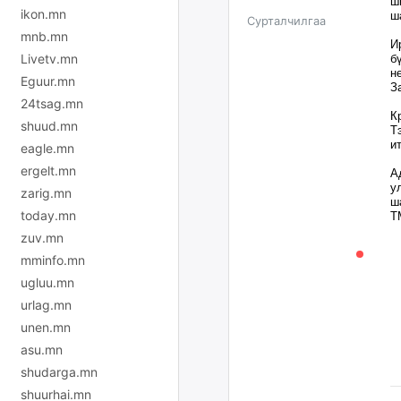
ш
ikon.mn
ш
Сурталчилгаа
mnb.mn
И
Livetv.mn
б
н
Eguur.mn
З
24tsag.mn
К
shuud.mn
Т
и
eagle.mn
ergelt.mn
А
у
zarig.mn
ш
today.mn
T
zuv.mn
mminfo.mn
ugluu.mn
urlag.mn
unen.mn
asu.mn
shudarga.mn
shuurhai.mn