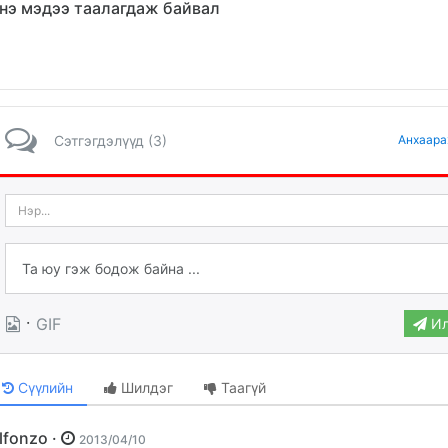
нэ мэдээ таалагдаж байвал
Сэтгэгдэлүүд (3)
Анхаара
·
GIF
Ил
Сүүлийн
Шилдэг
Таагүй
Alfonzo ·
2013/04/10