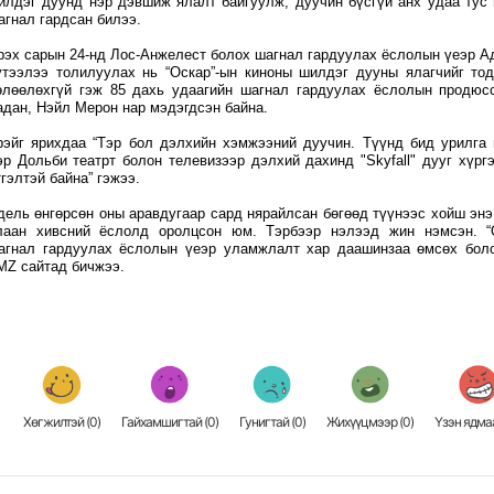
илдэг дуунд нэр дэвшиж ялалт байгуулж, дуучин бүсгүй анх удаа тус
агнал гардсан билээ.
рэх сарын 24-нд Лос-Анжелест болох шагнал гардуулах ёслолын үеэр А
үтээлээ толилуулах нь “Оскар”-ын киноны шилдэг дууны ялагчийг то
өлөөлөхгүй гэж 85 дахь удаагийн шагнал гардуулах ёслолын продюс
адан, Нэйл Мерон нар мэдэгдсэн байна.
рэйг ярихдаа “Тэр бол дэлхийн хэмжээний дуучин. Түүнд бид урилга 
эр Дольби театрт болон телевизээр дэлхий дахинд "Skyfall" дууг хүргэ
тгэлтэй байна” гэжээ.
дель өнгөрсөн оны аравдугаар сард нярайлсан бөгөөд түүнээс хойш энэ
лаан хивсний ёслолд оролцсон юм. Тэрбээр нэлээд жин нэмсэн. “О
агнал гардуулах ёслолын үеэр уламжлалт хар даашинзаа өмсөх бол
MZ сайтад бичжээ.
Хөгжилтэй (
0
)
Гайхамшигтай (
0
)
Гунигтай (
0
)
Жихүүцмээр (
0
)
Үзэн ядмаа