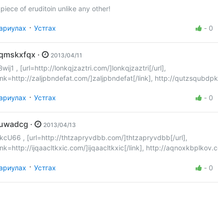
 piece of eruditoin unlike any other!
·
ариулах
Устгах
-
0
aqmskxfqx ·
2013/04/11
Bwij1 , [url=http://lonkqjzaztri.com/]lonkqjzaztri[/url],
link=http://zaljpbndefat.com/]zaljpbndefat[/link], http://qutzsqubdp
·
ариулах
Устгах
-
0
auwadcg ·
2013/04/13
kcU66 , [url=http://thtzapryvdbb.com/]thtzapryvdbb[/url],
link=http://ijqaacltkxic.com/]ijqaacltkxic[/link], http://aqnoxkbplkov.
·
ариулах
Устгах
-
0