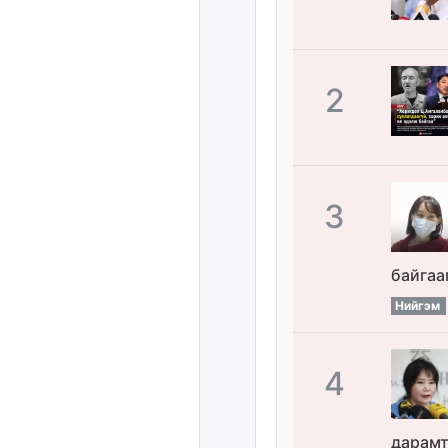
2
3
байгаа
Нийгэм
4
дарамт