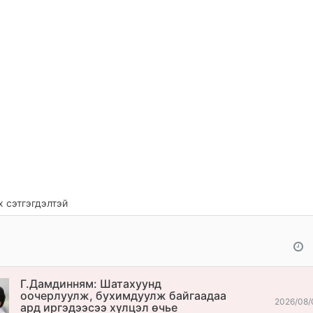
 сэтгэгдэлтэй
Г.Дамдинням: Шатахуунд
оочерлуулж, бухимдуулж байгаадаа
2026/08/
ард иргэдээсээ хүлцэл өчье