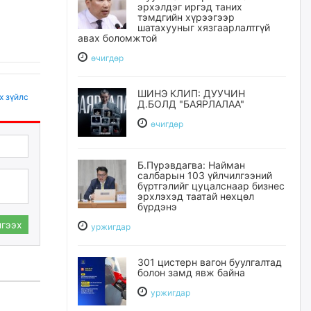
эрхэлдэг иргэд таних
тэмдгийн хүрээгээр
шатахууныг хязгаарлалтгүй
авах боломжтой
өчигдѳр
ШИНЭ КЛИП: ДУУЧИН
х зүйлс
Д.БОЛД "БАЯРЛАЛАА"
өчигдѳр
Б.Пүрэвдагва: Найман
салбарын 103 үйлчилгээний
бүртгэлийг цуцалснаар бизнес
эрхлэхэд таатай нөхцөл
бүрдэнэ
гээх
уржигдар
301 цистерн вагон буулгалтад
болон замд явж байна
уржигдар