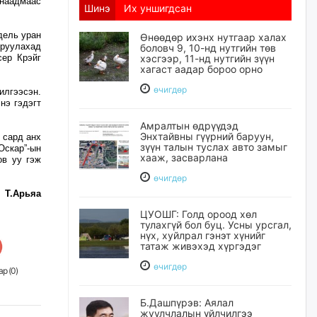
 наадмаас
Шинэ
Их уншигдсан
дель уран
Өнөөдөр ихэнх нутгаар халах
друулахад
боловч 9, 10-нд нутгийн төв
сер Крэйг
хэсгээр, 11-нд нутгийн зүүн
хагаст аадар бороо орно
өчигдѳр
илгээсэн.
нэ гэдэгт
Амралтын өдрүүдэд
Энхтайвны гүүрний баруун,
 сард анх
зүүн талын туслах авто замыг
скар”-ын
хааж, засварлана
ов уу гэж
өчигдѳр
Т.Арьяа
ЦУОШГ: Голд ороод хөл
тулахгүй бол буц. Усны урсгал,
нүх, хуйлрал гэнэт хүнийг
татаж живэхэд хүргэдэг
өчигдѳр
р (
0
)
Б.Дашпүрэв: Аялал
жуулчлалын үйлчилгээ