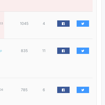
наймдугаар сарын 14-нөөс
ажиллуулж эхэлнэ
уржигдар
1045
4
03
Орон сууц, нийтийн аж ахуй,
авто зам, тохижилт
үйлчилгээний ажилтнуудын
ХАРИЛЦАА хандлагатай
холбоотой ГОМДОЛ их байгааг
дурдлаа
уржигдар
835
11
ар
Бариста хийх нь залуусын
дунд яагаад трэнд болов
уржигдар
Өмгөөлөгч Б.Оюунбилэг:
"Урьхан" Б.Чинбат гэж хүн
785
6
06
бизнес хамтрагчаа гүтгэж
хууль хяналтын байгууллагаар
шалгуулж, торны цаана
суулгана гэх мэтээр дарамталдаг