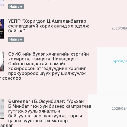
Нийгэм
УЕПГ: “Хоригдол Ц.Амгаланбаатар
cуллагдаагүй хорих ангид ял эдэлж
2026/08/
байгаа“
Нийгэм
СУИС-ийн бүлэг хүчингийн хэргийн
хохирогч, тэмцэгч Шинэцэцэг:
уржигд
Сайхан мэдээтэй, намайг
хохироосон этгээдүүдийн хэргийг
прокуророос шүүх рүү шилжүүлж
г сонслоо
Өмгөөлөгч Б.Оюунбилэг: "Урьхан"
Б.Чинбат гэж хүн бизнес хамтрагчаа
2026/08/
гүтгэж хууль хяналтын
байгууллагаар шалгуулж, торны
цаана суулгана гэх мэтээр
алдаг