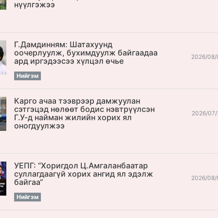
нүүлгэжээ
Г.Дамдинням: Шатахуунд
оочерлуулж, бухимдуулж байгаадаа
2026/08/
ард иргэдээсээ хүлцэл өчье
Нийгэм
Карго ачаа тээврээр дамжуулан
сэтгэцэд нөлөөт бодис нэвтрүүлсэн
2026/07/
Г.У-д найман жилийн хорих ял
оногдуулжээ
УЕПГ: “Хоригдол Ц.Амгаланбаатар
cуллагдаагүй хорих ангид ял эдэлж
2026/08/
байгаа“
Нийгэм