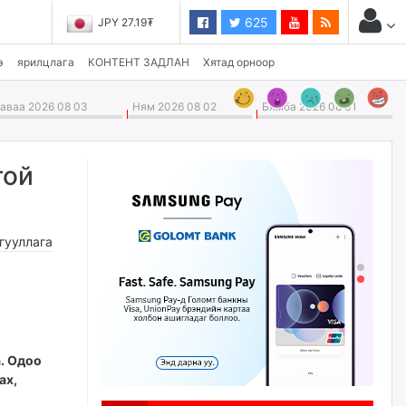
625
JPY 27.19₮
э
ярилцлага
КОНТЕНТ ЗАДЛАН
Хятад орноор
ваа 2026 08 03
Ням 2026 08 02
Бямба 2026 08 01
той
гууллага
а. Одоо
ах,