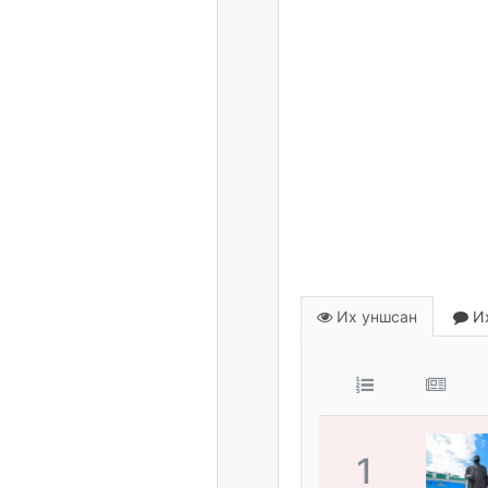
Их уншсан
Их
1