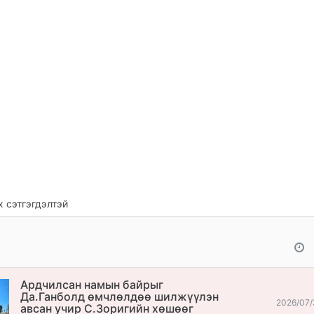
 сэтгэгдэлтэй
Ардчилсан намын байрыг
Да.Ганболд өмчлөлдөө шилжүүлэн
2026/07/
авсан учир С.Зоригийн хөшөөг