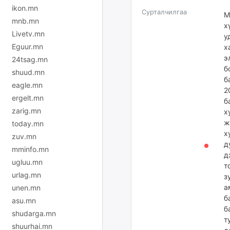
ikon.mn
Сурталчилгаа
М
mnb.mn
х
Livetv.mn
у
Eguur.mn
х
э
24tsag.mn
б
shuud.mn
б
eagle.mn
2
ergelt.mn
б
zarig.mn
х
ж
today.mn
х
zuv.mn
д
mminfo.mn
д
ugluu.mn
т
urlag.mn
з
а
unen.mn
б
asu.mn
б
shudarga.mn
т
shuurhai.mn