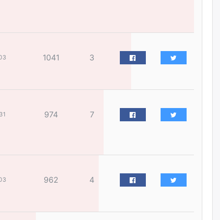
сэтэлгээ хийнэ
өчигдѳр
А.Ариунзаяа: Хүний нэр төрийг
нас барсных нь дараа ч
1041
3
03
хуулиар хамгаалах ёстой
өчигдѳр
Оюу толгойгоос “Рио Тинто”
ашиг хүртэж эхэлсэн ч Монгол
974
7
31
Улс өр төлсөөр байна
өчигдѳр
ХЗДХ-ын сайд С.Амарсайхан:
Авлигаар авсан хөрөнгийг
хурааж, нийгмийн сайн
сайхны хөгжилд зориулах
962
4
03
бөгөөд үүнийг хэд хэдэн эрх
бүхий байгууллагаас санал авна
өчигдѳр