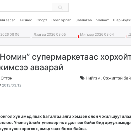
ийн засаг
Бизнес
Спорт
Соёл урлаг
Зөвлөгөө
Чөлөөт
Шар мэдэ
2026 08 06
Лхагва 2026 08 05
Мягмар 2026 08 04
Да
“Номин” супермаркетаас хорхой
жимсээ аваарай
.Отгон
Нийгэм
,
Сэжигтэй бай
2013-
2026-
2013/03/12
03-
08-
12
07
15:32:51
11:49:38
онгол хүн амьд явах баталгаа алга хэмээн олон ч жил шуугила
оллоо. Үнэн зүйлийг үнэнээр нь л дэлгэж байж бид эрүүл амьдр
рүүл хүнс хэрэглэх, амьд явах болж байна.