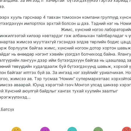
агалдана. За ингээд л “хачиртай” бүтээгдэхүүнээ гэртээ хариад 
ээ.
ээрх хууль гарснаар 4 тавхан томоохон компани группүүд хүнс
үтээгдэхүүн импортлох эрхтэй болсон ш дээ. Тэдний нэг нь Номи
Жимс, хүнсний ногоо лабораторий
инжилгээтэй хилээр нэвтэрдэг гэж албаныхан тайлбарладаг ч ү
анартаа жимсээ муутгахгүй гэсэндээ элдэв төрлийн бодис цацд
арж борлуулж байгаа жимс, хүнсний ногоон дотор хортон шавьж
айдаг нь өнөөдөр нэгэнт хэвийн үзэгдэл болчихоод байна. Яланг
элгүүрийн лангуун дээр ийм бүтээгдэхүүн байгаа нь цаашлаад за
өөний төвүүдийн худалдаалж буй бүтээгдэхүүнд шавьж, хорхой ү
лон байгааг илтгэх буй за. За ингээд нэг ззүйлийг уриалчихая. Н
огоо, жимсээ ав. Тэр тусмаа “Номин” супермаркетаас хорхойто
имсээ аваарай. Юунд хэрэгтэй гээч Монгол улсад шинээр хэр
уй Хүнсний аюулгүй байдлыг хангах тухай хуулийн заалтыг
эрэгжүүлэхэд...
.Батсүх