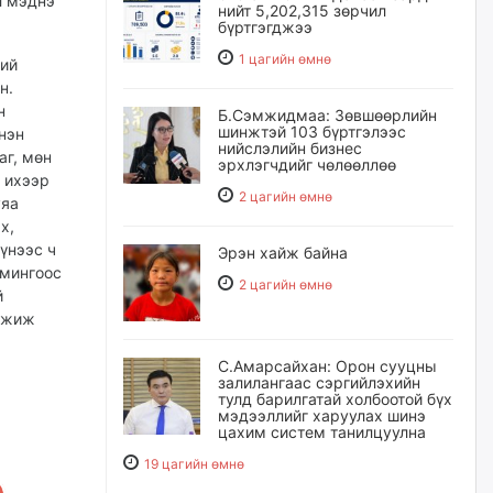
л мэднэ
нийт 5,202,315 зөрчил
бүртгэгджээ
1 цагийн өмнө
ний
н.
н
Б.Сэмжидмаа: Зөвшөөрлийн
шинжтэй 103 бүртгэлээс
нэн
нийслэлийн бизнес
аг, мөн
эрхлэгчдийг чөлөөллөө
 ихээр
2 цагийн өмнө
уяа
х,
үнээс ч
Эрэн хайж байна
омингоос
2 цагийн өмнө
й
эгжиж
С.Амарсайхан: Орон сууцны
залилангаас сэргийлэхийн
тулд барилгатай холбоотой бүх
мэдээллийг харуулах шинэ
цахим систем танилцуулна
19 цагийн өмнө