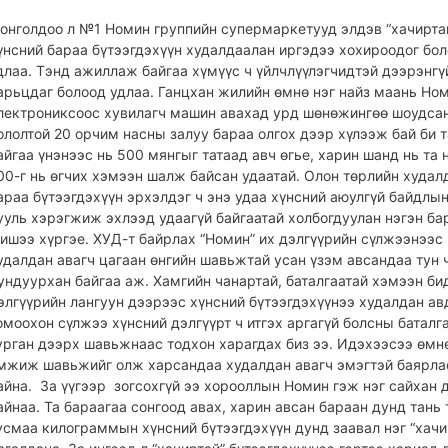
онголдоо л №1 Номин группийн супермаркетууд элдэв “хачирта
үнсний бараа бүтээгдэхүүн худалдаалан иргэдээ хохироодог бо
длаа. Тэнд ажиллаж байгаа хүмүүс ч үйлчлүүлэгчидтэй дээрэнгү
арьцдаг болоод удлаа. Ганцхан жилийн өмнө нэг найз маань Но
лектрониксоос хувилагч машин авахад урд шөнөжингөө шоудса
ололтой 20 орчим насны залуу бараа олгох дээр хүлээж бай би 
айгаа үнэнээс нь 500 мянгыг татаад авч өгье, харин шанд нь та 
00-г нь өгчих хэмээн шалж байсан удаатай. Олон төрлийн худал
араа бүтээгдэхүүн эрхэлдэг ч энэ удаа хүнсний аюулгүй байдлын
ууль хэрэгжиж эхлээд удаагүй байгаатай холбогдуулан нэгэн ба
ишээ хүргэе. ХУД-т байрлах “Номин” их дэлгүүрийн сүлжээнээс 
удалдан авагч цагаан өнгийн шавьжтай усан үзэм авсандаа тун ч
ундуурхан байгаа аж. Хамгийн чанартай, баталгаатай хэмээн бид
элгүүрийн лангуун дээрээс хүнсний бүтээгдэхүүнээ худалдан ав
омоохон сүлжээ хүнсний дэлгүүрт ч итгэх аргагүй болсны баталг
урган дээрх шавьжнаас тодхон харагдах биз ээ. Идэхээсээ өмн
мжиж шавьжийг олж харсандаа худалдан авагч эмэгтэй баярла
айна. За үүгээр зогсохгүй ээ хорооллын Номин гэж нэг сайхан 
айнаа. Та бараагаа сонгоод авах, харин авсан бараан дунд тань 
усмаа килограммын хүнсний бүтээгдэхүүн дунд заавал нэг “хачи