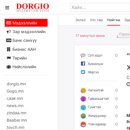
Эхлэл
Улс төр
Нийгэм
Эд
Мэдээллийн
Зар мэдээллийн
Пүрэв 
17 минутын өмнө
Банк санхүү
Бизнес ААН
0
Сэтгэгдэл
Төрийн
Хуваалцах
Нийслэлийн
Жиргээ
С
dorgio.mn
0
Хөгжилтэй
Gogo.mn
caak.mn
0
Гайхамшигтай
news.mn
0
Гунигтай
zindaa.mn
М
0
Жихүүцмээр
Baabar.mn
б
0
Үзэн ядмаар
tovch.mn
э