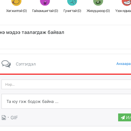
Хөгжилтэй (
0
)
Гайхамшигтай (
0
)
Гунигтай (
0
)
Жихүүцмээр (
0
)
Үзэн ядмаа
нэ мэдээ таалагдаж байвал
Сэтгэгдэл
Анхаара
·
GIF
Ил