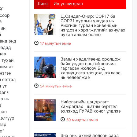
Шинэ
Их уншигдсан
й”
лсоор
Ц.Сандаг-Очир: COP17 ба
COP31 хурлын уялдаа нь
й
Риогийн гурван конвенцын
мин
нэгдсэн хэрэгжилтийг ахиулах
н
чухал алхам болно
танд энд
17 минутын өмнө
надад
даа
Замын хөдөлгөөнд оролцож
 тухай
байх үедээ ноцтой зөрчил
римтат
гаргасан жолооч Б-д
хариуцлага тооцож, ажлаас
нэгэн
нь чөлөөлжээ
 сэтгэл
 уг
54 минутын өмнө
даг ч
аа нь
Нийслэлийн цэцэрлэгт
ө
хамрагдах I шатны бүртгэл
эхлэхэд ГУРАВ хоног үлдлээ
сан
дэлгүүр
60 минутын өмнө
тэр
р”
Энэ оны эхний долоон сард