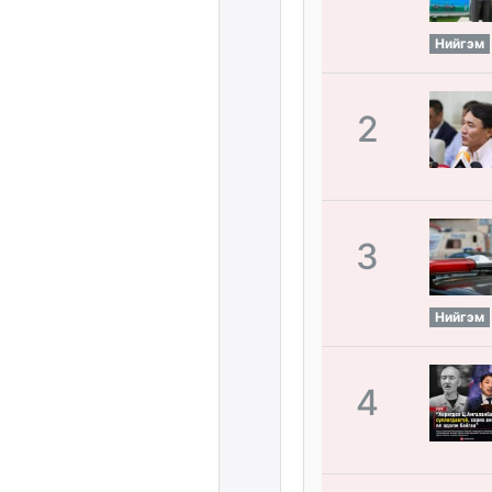
Нийгэм
2
3
Нийгэм
4