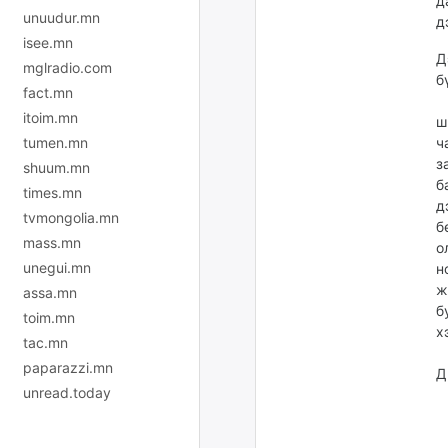
д
unuudur.mn
д
isee.mn
Д
mglradio.com
б
fact.mn
itoim.mn
ш
tumen.mn
ч
з
shuum.mn
б
times.mn
д
tvmongolia.mn
б
mass.mn
о
unegui.mn
н
ж
assa.mn
б
toim.mn
х
tac.mn
paparazzi.mn
Д
unread.today