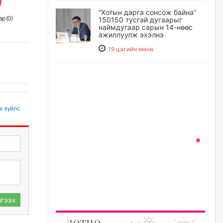
“Хотын дарга сонсож байна”
р (
0
)
150150 тусгай дугаарыг
наймдугаар сарын 14-нөөс
ажиллуулж эхэлнэ
19 цагийн өмнө
Орон сууц, нийтийн аж ахуй,
авто зам, тохижилт
үйлчилгээний ажилтнуудын
ХАРИЛЦАА хандлагатай
холбоотой ГОМДОЛ их байгааг
х зүйлс
дурдлаа
21 цагийн өмнө
Бариста хийх нь залуусын
дунд яагаад трэнд болов
22 цагийн өмнө
гээх
Өмгөөлөгч Б.Оюунбилэг:
"Урьхан" Б.Чинбат гэж хүн
бизнес хамтрагчаа гүтгэж