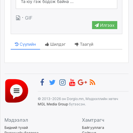
·
GIF
Илгээх
Сүүлийн
Шилдэг
Таагүй
© 2013-2026 он Dorgio.mn, Мэдээллийн хөтөч
MGL Media Group
бүтээсэн.
Мэдээлэл
Хамтрагч
Бидний тухай
Байгууллага
Редакцийн бодлого
Сайтууд