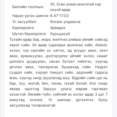
ikon.mn
20. Есөн улаан мэнгэтэй хар
Билгийн тооллын:
нохой өдөр
mnb.mn
Наран ургах шингэх:
8.47-17.03
Livetv.mn
Үс засуулбал:
Өлсөж ундаасна
Eguur.mn
Барилдлага:
Арвидах
24tsag.mn
Шүтэн барилдлага:
Хурьцахуй
shuud.mn
Тухайн өдөр бар, морь жилтнээ аливаа үйлийг хийхэд
eagle.mn
эерэг сайн. Эл өдөр худалдаа арилжаа хийх, бизнэс
ergelt.mn
эхлэх, хүү сангийн эх хатгах, эд агуурс авах, зээл
авах, арвижуулах, дэлгэрүүлэх үйлийг эхлэх, хишиг
zarig.mn
даллага дуудуулах, насан бүтээл хийлгэх, хүүхэд
today.mn
үрчлэн авах, тангарагаа буцаахад сайн. Нүүдэл
zuv.mn
суудал хийх, хэрүүл тэмцэл хийх, эрдэнийг гадагш
mminfo.mn
өгөх, хүүхэд хөлд оруулахад муу. Өдрийн сайн цаг нь
ugluu.mn
бар, луу, могой, бич, тахиа, гахай болой. Хол газар
яваар одогсод баруун урагш мөрөө гаргавал
urlag.mn
зохистой. Өвлийн туйл, хүйтний ес эхлэх өдөр 2 цаг 7
unen.mn
минутад эхэлнэ. Үс шинээр үргээлгэх буюу
asu.mn
засуулахад тохиромжгүй.
shudarga.mn
shuurhai.mn