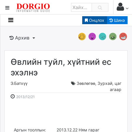
Онцлох
Шинэ
Мэдээллийн
Зар мэдээллийн
Архив
Банк санхүү
Бизнес ААН
Төрийн
Өвлийн туйл, хүйтний ес
Нийслэлийн
эхэлнэ
Э.Батхүү
Зөвлөгөө
,
Зурхай, цаг
dorgio.mn
агаар
Gogo.mn
2013-
2026-
2013/12/21
caak.mn
12-
08-
news.mn
21
09
zindaa.mn
18:34:54
23:41:13
Baabar.mn
tovch.mn
Аргын тооллын:
2013.12.22 Ням гараг