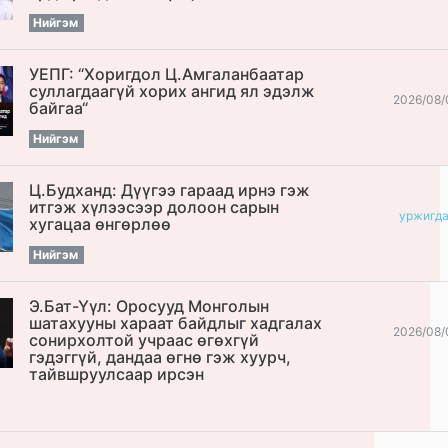
Нийгэм
УЕПГ: “Хоригдол Ц.Амгаланбаатар
cуллагдаагүй хорих ангид ял эдэлж
2026/08/
байгаа“
Нийгэм
Ц.Будханд: Дүүгээ гараад ирнэ гэж
итгэж хүлээсээр долоон сарын
уржигд
хугацаа өнгөрлөө
Нийгэм
Э.Бат-Үүл: Оросууд Монголын
шатахууны хараат байдлыг хадгалах
2026/08/
сонирхолтой учраас өгөхгүй
гэдэггүй, дандаа өгнө гэж хуурч,
тайвшруулсаар ирсэн