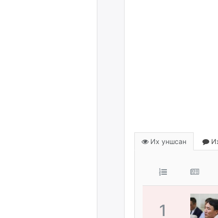
Их уншсан
Их
1