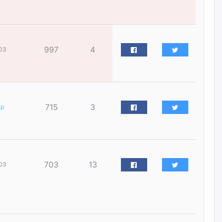
үйлчилгээний ажилтнуудын
ХАРИЛЦАА хандлагатай
холбоотой ГОМДОЛ их байгааг
дурдлаа
өчигдѳр
997
4
03
Бариста хийх нь залуусын
дунд яагаад трэнд болов
өчигдѳр
715
3
ар
Өмгөөлөгч Б.Оюунбилэг:
"Урьхан" Б.Чинбат гэж хүн
бизнес хамтрагчаа гүтгэж
хууль хяналтын байгууллагаар
шалгуулж, торны цаана
суулгана гэх мэтээр дарамталдаг
703
13
03
өчигдѳр
Д.Амарбаясгалан:
Шатахууныхаа 97 хувийг нэг
улсаас авдаг хараат байдлаа
зогсоож, Арабын орнуудаас