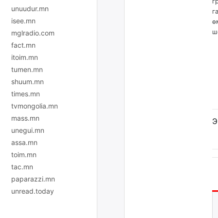
г
unuudur.mn
г
isee.mn
ө
ш
mglradio.com
fact.mn
itoim.mn
tumen.mn
shuum.mn
times.mn
tvmongolia.mn
mass.mn
Э
unegui.mn
assa.mn
toim.mn
tac.mn
paparazzi.mn
unread.today