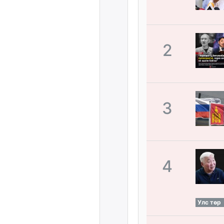
2
3
4
Улс төр