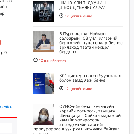
ын сав
ШИНЭ КЛИП: ДУУЧИН
гийн
Д.БОЛД "БАЯРЛАЛАА"
аар
12 цагийн өмнө
Б.Пүрэвдагва: Найман
салбарын 103 үйлчилгээний
бүртгэлийг цуцалснаар бизнес
эрхлэхэд таатай нөхцөл
бүрдэнэ
р (
0
)
12 цагийн өмнө
301 цистерн вагон буулгалтад
болон замд явж байна
12 цагийн өмнө
СУИС-ийн бүлэг хүчингийн
х зүйлс
хэргийн хохирогч, тэмцэгч
Шинэцэцэг: Сайхан мэдээтэй,
намайг хохироосон
этгээдүүдийн хэргийг
прокуророос шүүх рүү шилжүүлж байгааг
сонслоо