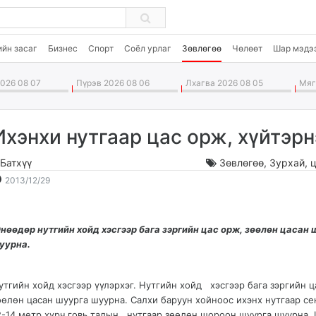
ийн засаг
Бизнес
Спорт
Соёл урлаг
Зөвлөгөө
Чөлөөт
Шар мэдэ
026 08 07
Пүрэв 2026 08 06
Лхагва 2026 08 05
Мягм
Ихэнхи нутгаар цас орж, хүйтэрн
.Батхүү
Зөвлөгөө
,
Зурхай, ц
2013-
2026-
2013/12/29
12-
08-
29
08
13:27:30
01:01:23
нөөдөр нутгийн хойд хэсгээр бага зэргийн цас орж, зөөлөн цасан 
уурна.
утгийн хойд хэсгээр үүлэрхэг. Нутгийн хойд хэсгээр бага зэргийн 
өөлөн цасан шуурга шуурна. Салхи баруун хойноос ихэнх нутгаар се
2-14 метр хүрч говь талын нутгаар зөөлөн шороон шуурга шуурна. 