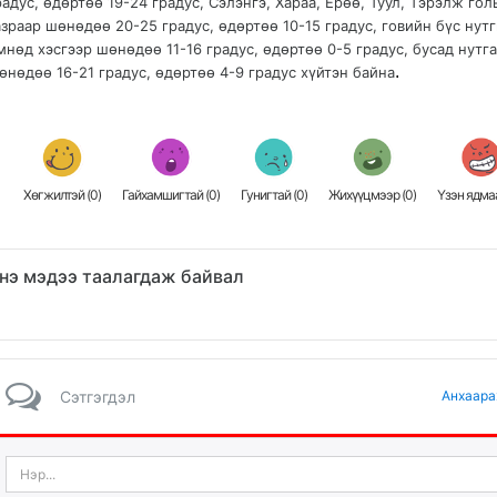
радус, өдөртөө 19-24 градус, Сэлэнгэ, Хараа, Ерөө, Туул, Тэрэлж гол
азраар шөнөдөө 20-25 градус, өдөртөө 10-15 градус, говийн бүс нут
мнөд хэсгээр шөнөдөө 11-16 градус, өдөртөө 0-5 градус, бусад нутг
.
өнөдөө 16-21 градус, өдөртөө 4-9 градус хүйтэн байна
Хөгжилтэй (
0
)
Гайхамшигтай (
0
)
Гунигтай (
0
)
Жихүүцмээр (
0
)
Үзэн ядмаа
нэ мэдээ таалагдаж байвал
Сэтгэгдэл
Анхаара