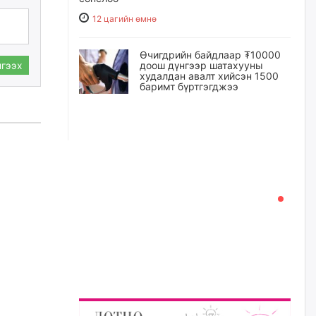
12 цагийн өмнө
Өчигдрийн байдлаар ₮10000
доош дүнгээр шатахууны
гээх
худалдан авалт хийсэн 1500
баримт бүртгэгджээ
12 цагийн өмнө
Шатахуун олголтыг 50,000
төгрөгөөр хязгаарласныг
нэмэгдүүлж 100,000 төгрөгт
хүргэхээр судалж байгаа
13 цагийн өмнө
Ц.Сандаг-Очир: COP17 ба
COP31 хурлын уялдаа нь
Риогийн гурван конвенцын
нэгдсэн хэрэгжилтийг ахиулах
чухал алхам болно
13 цагийн өмнө