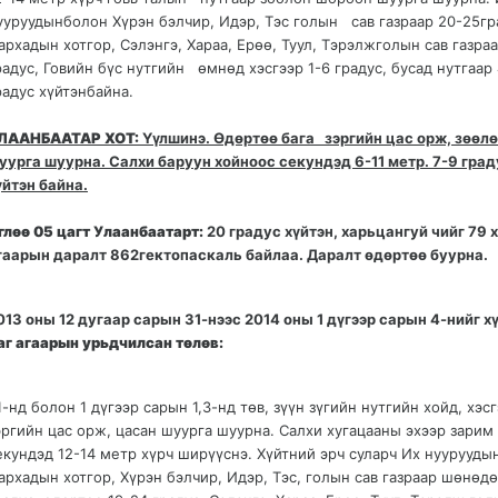
ууруудынболон Хүрэн бэлчир, Идэр, Тэс голын сав газраар 20-25гр
архадын хотгор, Сэлэнгэ, Хараа, Ерөө, Туул, Тэрэлжголын сав газраа
радус, Говийн бүс нутгийн өмнөд хэсгээр 1-6 градус, бусад нутгаар
радус хүйтэнбайна.
ЛААНБААТАР ХОТ:
Үүлшинэ. Өдөртөө бага зэргийн цас орж, зөөл
уурга шуурна. Салхи баруун хойноос секундэд 6-11 метр. 7-9 град
үйтэн байна.
глөө 05 цагт Улаанбаатарт:
20 градус хүйтэн, харьцангуй чийг 79 
гаарын даралт 862гектопаскаль байлаа. Даралт өдөртөө буурна.
013 оны 12 дугаар сарын 31-нээс 2014 оны 1 дүгээр сарын 4-нийг х
аг агаарын урьдчилсан төлөв:
1-нд болон 1 дүгээр сарын 1,3-нд төв, зүүн зүгийн нутгийн хойд, хэсг
эргийн цас орж, цасан шуурга шуурна. Салхи хугацааны эхээр зарим
екундэд 12-14 метр хүрч ширүүснэ. Хүйтний эрч суларч Их нуурууды
архадын хотгор, Хүрэн бэлчир, Идэр, Тэс, голын сав газраар шөнөд