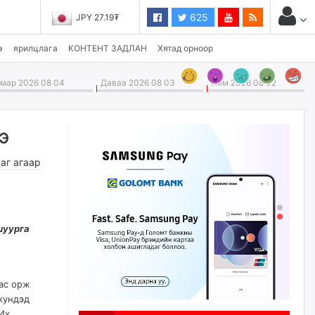
625
JPY 27.19₮
э
ярилцлага
КОНТЕНТ ЗАДЛАН
Хятад орноор
ар 2026 08 04
Даваа 2026 08 03
Ням 2026 08 02
э
аг агаар
шуурга
цас орж
кундэд
Их