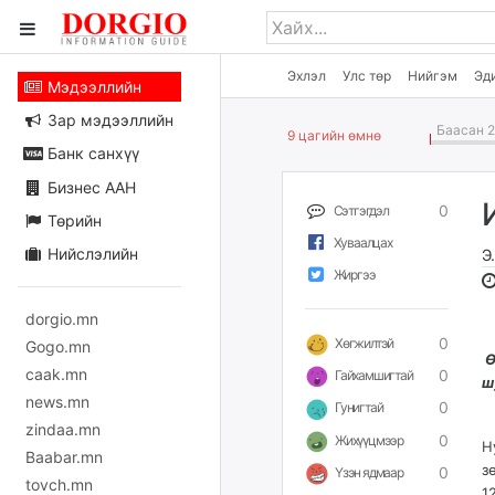
Эхлэл
Улс төр
Нийгэм
Эд
Мэдээллийн
Зар мэдээллийн
Баасан 2
9 цагийн өмнө
Банк санхүү
Бизнес ААН
0
Сэтгэгдэл
Төрийн
Хуваалцах
Нийслэлийн
Э
Жиргээ
dorgio.mn
0
Хөгжилтэй
Gogo.mn
Ө
caak.mn
0
Гайхамшигтай
ш
news.mn
0
Гунигтай
zindaa.mn
0
Жихүүцмээр
Н
Baabar.mn
з
0
Үзэн ядмаар
tovch.mn
1