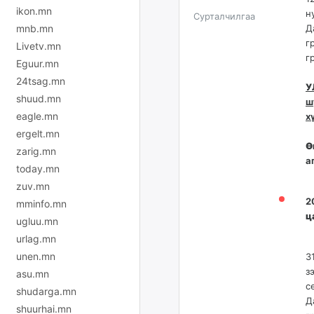
ikon.mn
н
Сурталчилгаа
mnb.mn
Д
г
Livetv.mn
г
Eguur.mn
24tsag.mn
У
shuud.mn
ш
eagle.mn
х
ergelt.mn
Ө
zarig.mn
а
today.mn
zuv.mn
2
mminfo.mn
ц
ugluu.mn
urlag.mn
unen.mn
3
з
asu.mn
с
shudarga.mn
Д
shuurhai.mn