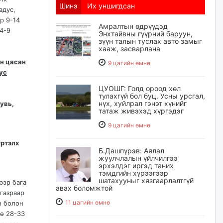
Шинэ
Их уншигдсан
адус,
р 9-14
Амралтын өдрүүдэд
 4-9
Энхтайвны гүүрний баруун,
зүүн талын туслах авто замыг
хааж, засварлана
өн цасан
9 цагийн өмнө
ус
ЦУОШГ: Голд ороод хөл
тулахгүй бол буц. Усны урсгал,
нүх, хуйлрал гэнэт хүнийг
хувь,
татаж живэхэд хүргэдэг
9 цагийн өмнө
үртэлх
Б.Дашпүрэв: Аялал
жуулчлалын үйлчилгээ
эрхэлдэг иргэд таних
тэмдгийн хүрээгээр
шатахууныг хязгаарлалтгүй
ээр бага
авах боломжтой
 газраар
11 цагийн өмнө
н болон
өө 28-33