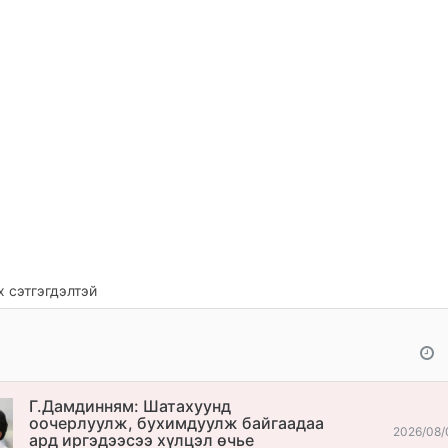
 сэтгэгдэлтэй
Г.Дамдинням: Шатахуунд
оочерлуулж, бухимдуулж байгаадаа
2026/08/
ард иргэдээсээ хүлцэл өчье