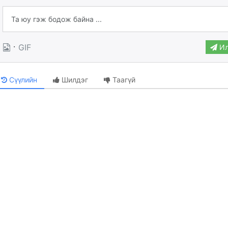
·
GIF
Ил
Сүүлийн
Шилдэг
Таагүй