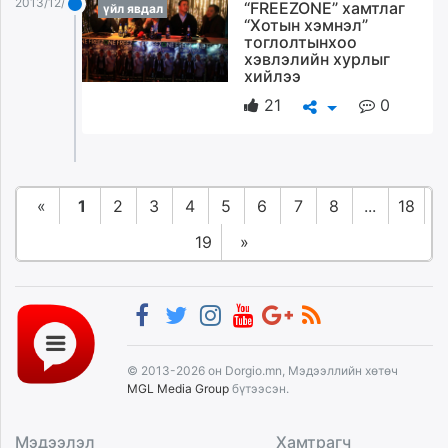
2013/12/03
“FREEZONE” хамтлаг
үйл явдал
“Хотын хэмнэл”
тоглолтынхоо
хэвлэлийн хурлыг
хийлээ
21
0
«
1
2
3
4
5
6
7
8
...
18
19
»
© 2013-2026 он Dorgio.mn, Мэдээллийн хөтөч
MGL Media Group
бүтээсэн.
Мэдээлэл
Хамтрагч