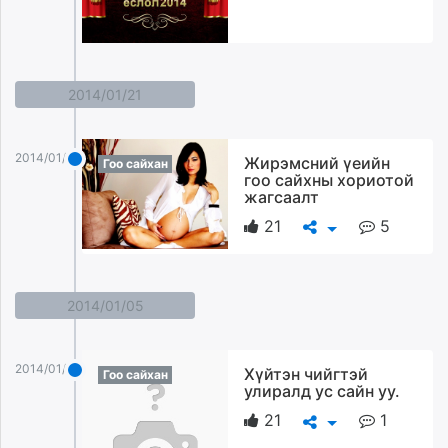
2014/01/21
2014/01/21
Жирэмсний үеийн
Гоо сайхан
гоо сайхны хориотой
жагсаалт
21
5
2014/01/05
2014/01/05
Хүйтэн чийгтэй
Гоо сайхан
улиралд ус сайн уу.
21
1