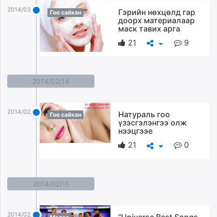
2014/03/17
Гэрийн нөхцөлд гар
Гоо сайхан
доорх материалаар
маск тавих арга
21
9
2014/02/14
2014/02/14
Натураль гоо
Гоо сайхан
үзэсгэлэнгээ олж
нээцгээе
21
0
2014/02/11
2014/02/11
“Universe Best Songs-