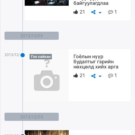
байгуулагдлаа
21
1
2013/12/05
2013/12/05
Гоёлын нүүр
Гоо сайхан
будалтыг гэрийн
нөхцөлд хийх арга
21
1
2013/12/03