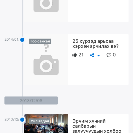
2014/01/05
25 хүрээд арьсаа
Гоо сайхан
хэрхэн арчилах вэ?
21
0
2013/12/08
2013/12/08
Эрчим хүчний
Үйл явдал
салбарын
залуучуудын холбоо