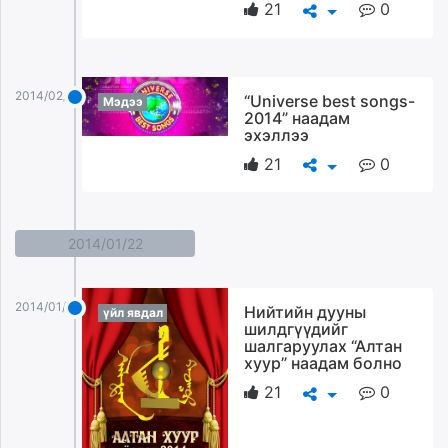
21
0
2014/02/11
“Universe best songs-
Мэдээ
2014” наадам
эхэллээ
21
0
2014/01/22
2014/01/22
Нийтийн дууны
үйл явдал
шилдгүүдийг
шалгаруулах “Алтан
хуур” наадам болно
21
0