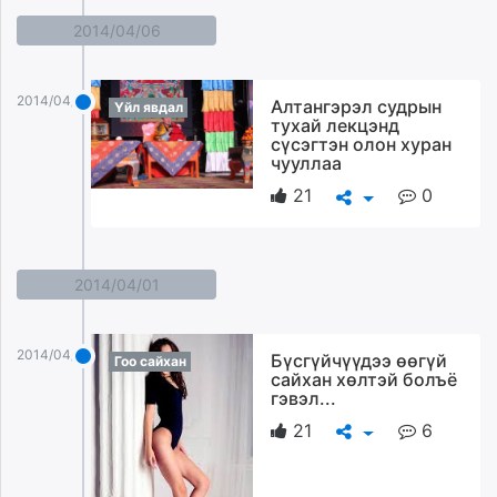
2014/04/06
2014/04/06
Алтангэрэл судрын
Үйл явдал
тухай лекцэнд
сүсэгтэн олон хуран
чууллаа
21
0
2014/04/01
2014/04/01
Бүсгүйчүүдээ өөгүй
Гоо сайхан
сайхан хөлтэй болъё
гэвэл...
21
6