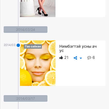
2014/03/24
2014/03/24
Нимбэгтэй усны ач
Гоо сайхан
ус
21
6
2014/03/17