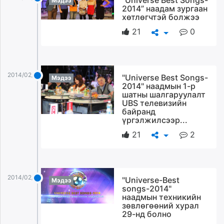
Мэдээ
2014” наадам зургаан
хөтлөгчтэй болжээ
21
0
2014/02/11
"Universe Best Songs-
Мэдээ
2014" наадмын 1-р
шатны шалгаруулалт
UBS телевизийн
байранд
үргэлжилсээр...
21
2
2014/02/11
"Universe-Best
Мэдээ
songs-2014"
наадмын техникийн
зөвлөгөөний хурал
29-нд болно