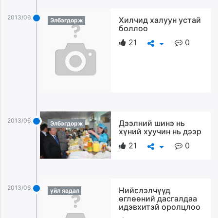
2013/06/21
Хилчид халуун устай
Элбэгдорж
боллоо
21
0
2013/06/21
Дээлний шинэ нь
Элбэгдорж
хүний хуучин нь дээр
21
0
2013/06/21
Нийслэлчүүд
үйл явдал
өглөөний дасгалдаа
идэвхитэй оролцлоо