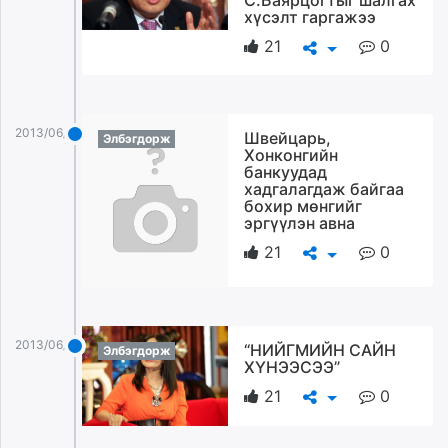
С.Баярцогтыг шалгах
хүсэлт гаргажээ
21
0
2013/06/21
Швейцарь,
Элбэгдорж
Хонконгийн
банкуудад
хадгалагдаж байгаа
бохир мөнгийг
эргүүлэн авна
21
0
2013/06/21
“НИЙГМИЙН САЙН
Элбэгдорж
ХҮНЭЭСЭЭ”
21
0