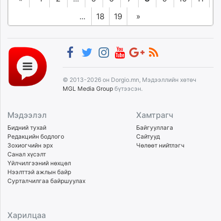
...
18
19
»
© 2013-2026 он Dorgio.mn, Мэдээллийн хөтөч
MGL Media Group
бүтээсэн.
Мэдээлэл
Хамтрагч
Бидний тухай
Байгууллага
Редакцийн бодлого
Сайтууд
Зохиогчийн эрх
Чөлөөт нийтлэгч
Санал хүсэлт
Үйлчилгээний нөхцөл
Нээлттэй ажлын байр
Сурталчилгаа байршуулах
Харилцаа