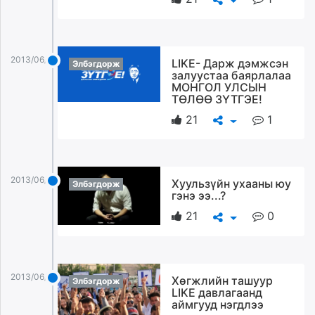
2013/06/20
LIKE- Дарж дэмжсэн
Элбэгдорж
залуустаа баярлалаа
МОНГОЛ УЛСЫН
ТӨЛӨӨ ЗҮТГЭЕ!
21
1
2013/06/20
Хуульзүйн ухааны юу
Элбэгдорж
гэнэ ээ...?
21
0
2013/06/20
Хөгжлийн ташуур
Элбэгдорж
LIKE давлагаанд
аймгууд нэгдлээ