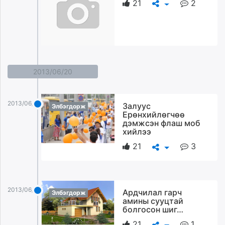
21
2
2013/06/20
2013/06/20
3алуус
Элбэгдорж
Ерөнхийлөгчөө
дэмжсэн флаш моб
хийлээ
21
3
2013/06/20
Ардчилал гарч
Элбэгдорж
амины сууцтай
болгосон шиг…
21
1