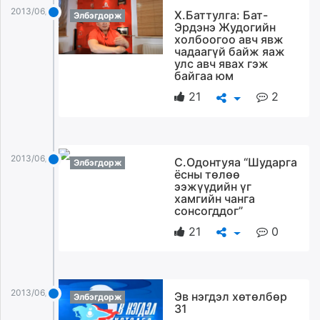
ikon.mn
2013/06/21
Х.Баттулга: Бат-
Элбэгдорж
Эрдэнэ Жудогийн
mnb.mn
холбоогоо авч явж
Livetv.mn
чадаагүй байж яаж
улс авч явах гэж
Eguur.mn
байгаа юм
24tsag.mn
21
2
shuud.mn
eagle.mn
ergelt.mn
zarig.mn
2013/06/21
С.Одонтуяа “Шударга
Элбэгдорж
today.mn
ёсны төлөө
ээжүүдийн үг
zuv.mn
хамгийн чанга
mminfo.mn
сонсогддог”
ugluu.mn
21
0
urlag.mn
unen.mn
asu.mn
2013/06/21
Эв нэгдэл хөтөлбөр
shudarga.mn
Элбэгдорж
31
shuurhai.mn