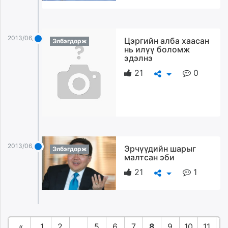
2013/06/20
Цэргийн алба хаасан
Элбэгдорж
нь илүү боломж
эдэлнэ
21
0
2013/06/20
Эрчүүдийн шарыг
Элбэгдорж
малтсан эби
21
1
«
1
2
...
5
6
7
8
9
10
11