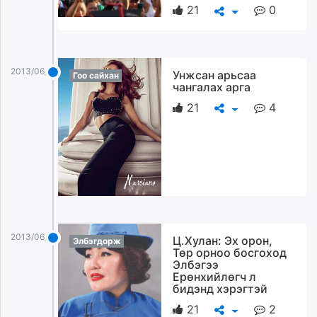
21
0
2013/06/20
Унжсан арьсаа
Гоо сайхан
чангалах арга
21
4
2013/06/20
Ц.Хулан: Эх орон,
Элбэгдорж
Төр орноо босгоход
Элбэгээ
Ерөнхийлөгч л
бидэнд хэрэгтэй
21
2