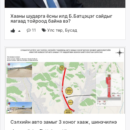
Хааны шударга ёсны илд Б.Батцэцэг сайдыг
яагаад тойроод байна вэ?
11
Улс төр
,
Бусад
Сэлхийн авто замыг 3 хоног хааж, шинэчилнэ