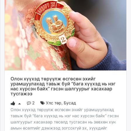
Олон хүүхэд төрүүлж өсгөсөн эхийг
урамшуулахад тавьж буй “бага хүүхэд нь нэг
нас хүрсэн байх” гэсэн шалгуурыг хасахаар
тусгажээ
2
Улс төр
,
Бусад
Олон хүүхэд төрүүлж өсгөсөн эхийг урамшуулахад
тавьж буй “бага хүүхэд нь нэг нас хүрсэн байх” гэсэн
шалгуурыг хасахаар төсөлд тусгасан нь зөвхөн хүн
амын өсөлтийг дэмжээд зогсохгүй эх, хүүхдийг