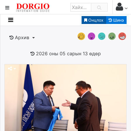
Онцлох
Шинэ
Мэдээллийн
Зар мэдээллийн
Архив
Банк санхүү
Бизнес ААН
2026 оны 05 сарын 13 өдөр
Төрийн
Нийслэлийн
dorgio.mn
Gogo.mn
caak.mn
news.mn
zindaa.mn
Baabar.mn
tovch.mn