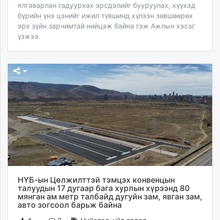
ялгаварлан гадуурхах эрсдэлийг бууруулах, хүүхэд
бүрийн үнэ цэнийг ижил түвшинд хүлээн зөвшөөрөх
эрх зүйн зарчимтай нийцэж байна гэж Ажлын хэсэг
үзжээ.
НҮБ-ын Цөлжилттэй тэмцэх конвенцын
талуудын 17 дугаар бага хурлын хүрээнд 80
мянган ам метр талбайд дугуйн зам, явган зам,
авто зогсоол барьж байна