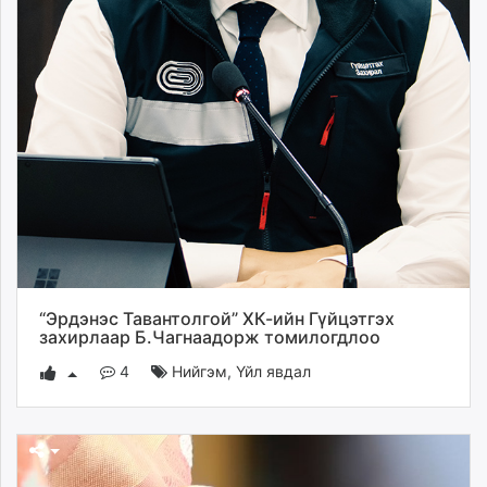
“Эрдэнэс Тавантолгой” ХК-ийн Гүйцэтгэх
захирлаар Б.Чагнаадорж томилогдлоо
4
Нийгэм
,
Үйл явдал