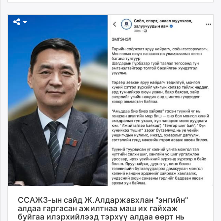
ССАЖЗ-ын сайд Ж.Алдаржавхлан "энгийн"
алдаа гаргасан ажилтнаа маш их гайхаж
буйгаа илэрхийлээд тэрхүү алдаа өөрт нь