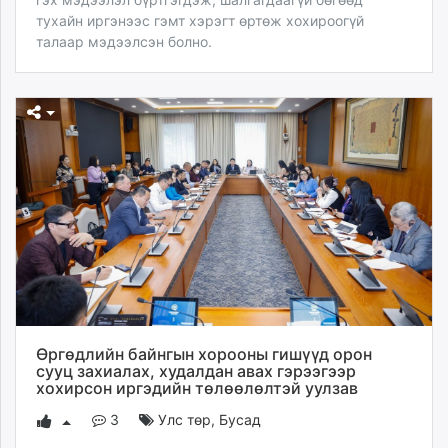
тухайн иргэнээс гэмт хэрэгт өртөж хохироогүй
талаар мэдээлсэн болно.
Өргөдлийн байнгын хорооны гишүүд орон
сууц захиалах, худалдан авах гэрээгээр
хохирсон иргэдийн төлөөлөлтэй уулзав
3
Улс төр
,
Бусад