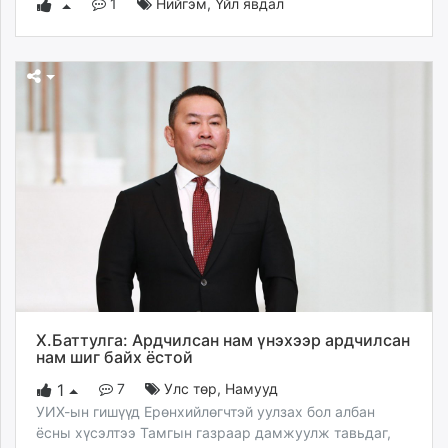
1
Нийгэм
,
Үйл явдал
Х.Баттулга: Ардчилсан нам үнэхээр ардчилсан
нам шиг байх ёстой
7
Улс төр
,
Намууд
1
УИХ-ын гишүүд Ерөнхийлөгчтэй уулзах бол албан
ёсны хүсэлтээ Тамгын газраар дамжуулж тавьдаг,