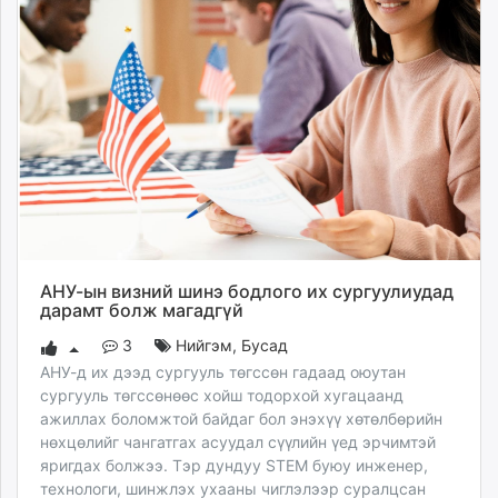
АНУ-ын визний шинэ бодлого их сургуулиудад
дарамт болж магадгүй
3
Нийгэм
,
Бусад
АНУ-д их дээд сургууль төгссөн гадаад оюутан
сургууль төгссөнөөс хойш тодорхой хугацаанд
ажиллах боломжтой байдаг бол энэхүү хөтөлбөрийн
нөхцөлийг чангатгах асуудал сүүлийн үед эрчимтэй
яригдах болжээ. Тэр дундуу STEM буюу инженер,
технологи, шинжлэх ухааны чиглэлээр суралцсан