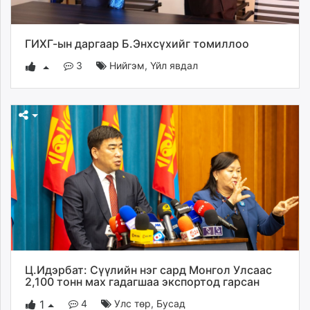
ikon.mn
mnb.mn
ГИХГ-ын даргаар Б.Энхсүхийг томиллоо
Livetv.mn
Eguur.mn
3
Нийгэм
,
Үйл явдал
24tsag.mn
shuud.mn
eagle.mn
ergelt.mn
zarig.mn
today.mn
zuv.mn
mminfo.mn
ugluu.mn
urlag.mn
unen.mn
Ц.Идэрбат: Сүүлийн нэг сард Монгол Улсаас
asu.mn
2,100 тонн мах гадагшаа экспортод гарсан
shudarga.mn
4
Улс төр
,
Бусад
1
shuurhai.mn