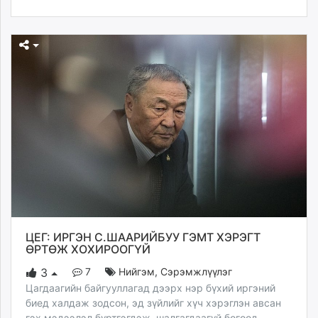
unuudur.mn
isee.mn
mglradio.com
fact.mn
itoim.mn
tumen.mn
shuum.mn
times.mn
tvmongolia.mn
mass.mn
unegui.mn
assa.mn
toim.mn
ЦЕГ: ИРГЭН С.ШААРИЙБУУ ГЭМТ ХЭРЭГТ
tac.mn
ӨРТӨЖ ХОХИРООГҮЙ
paparazzi.mn
7
Нийгэм
,
Сэрэмжлүүлэг
3
unread.today
Цагдаагийн байгууллагад дээрх нэр бүхий иргэний
биед халдаж зодсон, эд зүйлийг хүч хэрэглэн авсан
гэх мэдээлэл бүртгэгдэж, шалгагдаагүй бөгөөд