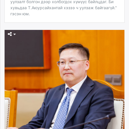
уулзалт болгон дээр холбогдох хүмүүс байлцдаг. Би
хувьдаа Т.Аюурсайхантай хэзээ ч уулзаж байгаагүй."
гэсэн юм.