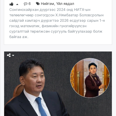
6
Нийгэм
,
Үйл явдал
Сонгинохайрхан дүүргээс 2024 онд НИТХ-ын
төлөөлөгчөөр сонгогдсон Х.Нямбаатар Боловсролын
сайдтай хамтарч дүүрэгтээ 2026 есдүгээр сарын 1-н
гэхэд математик, физикийн гүнзгийрүүлсэн
сургалттай төрөлжсөн сургууль байгуулахаар болж
байгаа аж.