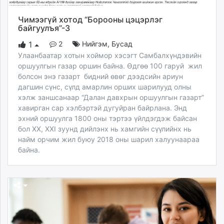
Чимээгүй хотод “Борооны цэцэрлэг
байгуулъя”-3
2
Нийгэм
,
Бусад
1
Улаанбаатар хотын хоймор хэсэгт Самбалхүндэвийн
оршуулгын газар оршин байна. Өдгөө 100 гаруй жил
болсон энэ газарт бидний өвөг дээдсийн ариун
дагшин сүнс, сүлд амарлин орших шарилууд олны
хэлж заншсанаар “Далан давхрын оршуулгын газарт”
хавирган сар хэлбэртэй дугуйран байрлана. Энд
эхний оршуулга 1800 оны тэртээ үйлдэгдэж байсан
бол XX, XXI зуунд дийлэнх нь хамгийн сүүлийнх нь
найм орчим жил буюу 2018 оны шарил халуунаараа
байна.