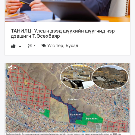
ТАНИЛЦ: Улсын дээд шүүхийн шүүгчид нэр
дэвшигч Т.Өсөхбаяр
7
Улс төр
,
Бусад