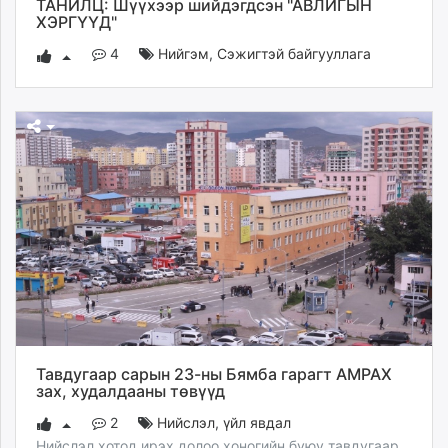
ТАНИЛЦ: Шүүхээр шийдэгдсэн "АВЛИГЫН
ХЭРГҮҮД"
4
Нийгэм
,
Сэжигтэй байгууллага
Тавдугаар сарын 23-ны Бямба гарагт АМРАХ
зах, худалдааны төвүүд
2
Нийслэл
,
үйл явдал
Нийслэл хотод ирэх долоо хоногийн буюу тавдугаар