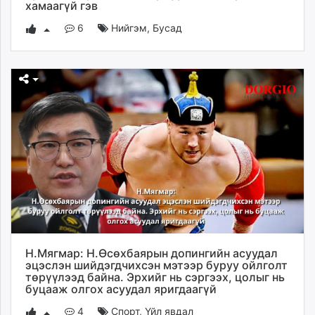
хамаагүй гэв
6
Нийгэм
,
Бусад
Н.Мягмар: Н.Өсөхбаярын допингийн асуудал
эцэслэн шийдэгдчихсэн мэтээр буруу ойлголт
төрүүлээд байна. Эрхийг нь сэргээх, цолыг нь
буцааж олгох асуудал яригдаагүй
4
Спорт
,
Үйл явдал