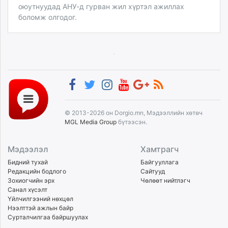
оюутнуудад АНУ-д гурван жил хүртэл ажиллах
боломж олгодог.
© 2013-2026 он Dorgio.mn, Мэдээллийн хөтөч
MGL Media Group
бүтээсэн.
Мэдээлэл
Хамтрагч
Бидний тухай
Байгууллага
Редакцийн бодлого
Сайтууд
Зохиогчийн эрх
Чөлөөт нийтлэгч
Санал хүсэлт
Үйлчилгээний нөхцөл
Нээлттэй ажлын байр
Сурталчилгаа байршуулах