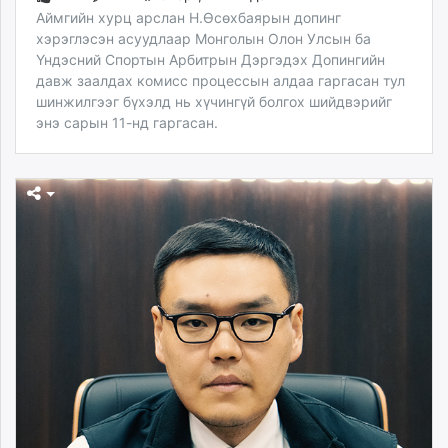
Аймгийн хурц арслан Н.Өсөхбаярын допинг
хэрэглэсэн асуудлаар Монголын Олон Улсын ба
Үндэсний Спортын Арбитрын Дэргэдэх Допингийн
давж заалдах комисс процессын алдаа гаргасан тул
шинжилгээг бүхэлд нь хүчингүй болгох шийдвэрийг
энэ сарын 11-нд гаргасан.