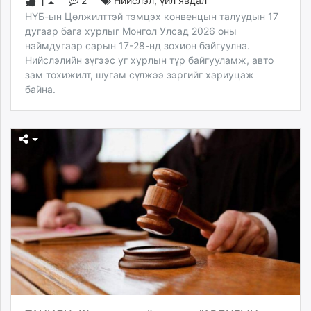
2
Нийслэл
,
үйл явдал
1
НҮБ-ын Цөлжилттэй тэмцэх конвенцын талуудын 17
дугаар бага хурлыг Монгол Улсад 2026 оны
наймдугаар сарын 17-28-нд зохион байгуулна.
Нийслэлийн зүгээс уг хурлын түр байгууламж, авто
зам тохижилт, шугам сүлжээ зэргийг хариуцаж
байна.