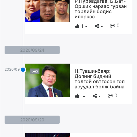
Р.Пүрэвдагва, Б.Бат-
ikon.mn
Орших нараас гурван
төрлийн бодис
mnb.mn
илэрчээ
Livetv.mn
0
1
Eguur.mn
24tsag.mn
shuud.mn
2020/09/24
eagle.mn
ergelt.mn
zarig.mn
2020/09/24
Н.Түвшинбаяр:
Бөх
today.mn
Допинг бидний
толгой өвтгөсөн гол
zuv.mn
асуудал болж байна
mminfo.mn
0
ugluu.mn
urlag.mn
unen.mn
asu.mn
2020/09/20
shudarga.mn
shuurhai.mn