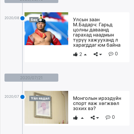
2020/08/10
Улсын заан
Бөх
М.Бадарч: Гарьд
цолны даваанд
гарахад наадмын
түрүү хажууханд л
харагддаг юм байна
0
2
2020/07/21
2020/07/21
Монголын ирээдүйн
Үйл явдал
спорт яаж хөгжвөл
зохих вэ?
0