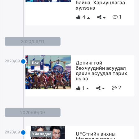
байна. Хариуцлагаа
хүлээнэ
1
4
2020/09/11
2020/09/11
Допингтой
Бөх
бөхчүүдийн асуудал
дахин асуудал тарих
нь ээ
2
1
2020/09/09
2020/09/09
UFC-гийн анхны
Үйл явдал