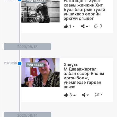
Н.Төгсцогт: Хүлэг
Үйл явдал
хааны жанжин Хит
Буха баатрын тухай
уншихаар өөрийн
эрхгүй огшдог
0
1
2020/08/18
2020/08/18
Хакүхо
Үйл явдал
М.Даваажаргал
албан ёсоор Японы
иргэн болж,
үнэмлэхээ гардан
авчээ
7
3
2020/08/14