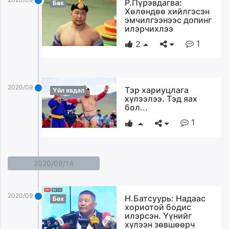
Р.Пүрэвдагва:
Бөх
Хөлөндөө хийлгэсэн
эмчилгээнээс допинг
илэрчихлээ
1
2
2020/09/15
Тэр хариуцлага
Үйл явдал
хүлээлээ. Tэд яах
бол...
1
2020/09/14
2020/09/14
Н.Батсуурь: Надаас
Бөх
хориотой бодис
илэрсэн. Үүнийг
хүлээн зөвшөөрч