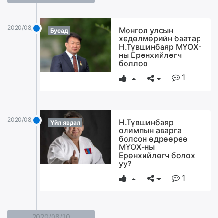
2020/08/14
Монгол улсын
Бусад
хөдөлмөрийн баатар
Н.Түвшинбаяр МҮОХ-
ны Ерөнхийлөгч
боллоо
1
2020/08/14
Н.Түвшинбаяр
Үйл явдал
олимпын аварга
болсон өдрөөрөө
МҮОХ-ны
Ерөнхийлөгч болох
уу?
1
2020/08/10