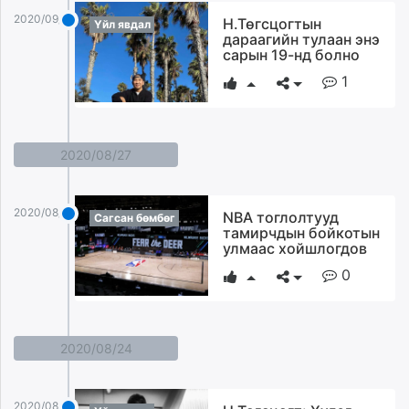
2020/09/04
Н.Төгсцогтын
Үйл явдал
дараагийн тулаан энэ
сарын 19-нд болно
1
2020/08/27
2020/08/27
NBA тоглолтууд
Сагсан бөмбөг
тамирчдын бойкотын
улмаас хойшлогдов
0
2020/08/24
2020/08/24