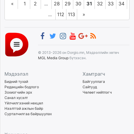
«
1
2
...
28
29
30
31
32
33
34
...
112
113
»
© 2013-2026 он Dorgio.mn, Мэдээллийн хөтөч
MGL Media Group
бүтээсэн.
Мэдээлэл
Хамтрагч
Бидний тухай
Байгууллага
Редакцийн бодлого
Сайтууд
Зохиогчийн эрх
Чөлөөт нийтлэгч
Санал хүсэлт
Үйлчилгээний нөхцөл
Нээлттэй ажлын байр
Сурталчилгаа байршуулах