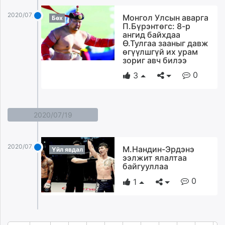
2020/07/21
​Mонгол Улсын аварга
Бөх
П.Бүрэнтөгс: 8-р
ангид байхдаа
Ө.Тулгаа зааныг давж
өгүүлшгүй их урам
зориг авч билээ
0
3
2020/07/19
2020/07/19
М.Нандин-Эрдэнэ
Үйл явдал
ээлжит ялалтаа
байгууллаа
0
1