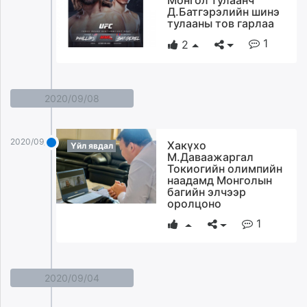
Монгол тулаанч
Д.Батгэрэлийн шинэ
тулааны тов гарлаа
1
2
2020/09/08
2020/09/08
Хакүхо
Үйл явдал
М.Даваажаргал
Токиогийн олимпийн
наадамд Монголын
багийн элчээр
оролцоно
1
2020/09/04