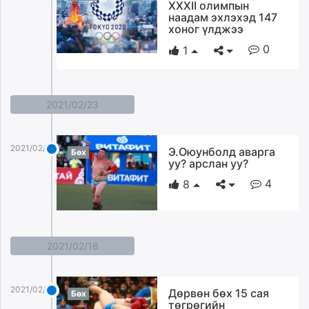
ХХХII олимпын
наадам эхлэхэд 147
хоног үлджээ
0
1
2021/02/23
2021/02/23
Э.Оюунболд аварга
Бөх
уу? арслан уу?
4
8
2021/02/16
2021/02/16
Дөрвөн бөх 15 сая
Бөх
төгрөгийн