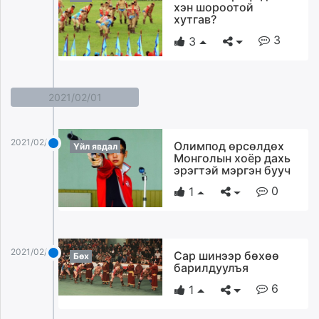
хэн шороотой
хутгав?
3
3
2021/02/01
2021/02/01
Олимпод өрсөлдөх
Үйл явдал
Монголын хоёр дахь
эрэгтэй мэргэн бууч
0
1
2021/02/01
Сар шинээр бөхөө
Бөх
барилдуулъя
6
1