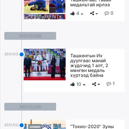
медальтай ирлээ
0
4
2021/03/06
2021/03/06
Ташкентын Их
дуулгаас манай
жүдочид 1 алт, 2
мөнгөн медаль
хүртээд байна
1
10
2021/02/26
2021/02/26
“Токио-2020” Зуны
олимп