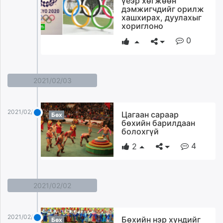
үеэр хөгжөөн
дэмжигчдийг орилж
хашхирах, дуулахыг
хориглоно
0
2021/02/03
2021/02/03
Цагаан сараар
Бөх
бөхийн барилдаан
болохгүй
4
2
2021/02/02
2021/02/02
Бөхийн нэр хүндийг
Бөх