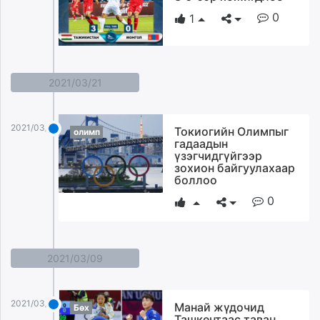
unuudur.mn
0
1
isee.mn
mglradio.com
fact.mn
2021/03/21
itoim.mn
tumen.mn
shuum.mn
2021/03/21
Токиогийн Олимпыг
олимп
times.mn
гадаадын
үзэгчидгүйгээр
tvmongolia.mn
зохион байгуулахаар
mass.mn
боллоо
unegui.mn
0
assa.mn
toim.mn
tac.mn
2021/03/09
paparazzi.mn
unread.today
2021/03/09
Манай жүдочид
Бөх
Ташкентаас таван