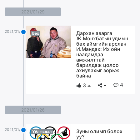
2021/01/29
2021/01/29
Дархан аварга
Бөх
Ж.Мөнхбатын удмын
бөх аймгийн арслан
И.Мандах: Их ойн
наадамдаа
амжилттай
барилдаж цолоо
ахиулахыг зорьж
байна
4
3
2021/01/26
2021/01/26
Зуны олимп болох
Үйл явдал
уу?