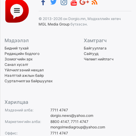
© 2013-2026 он Dorgio.mn, Мэдээллийн хөтөч
MGL Media Group
бүтээсэн.
Мэдээлэл
Хамтрагч
Бидний тухай
Байгууллага
Редакцийн бодлого
Сайтууд
Зохиогчийн эрх
Чөлөөт нийтлэгч
Санал хүсэлт
Үйлчилгээний нөхцөл
Нээлттэй ажлын байр
Сурталчилгаа байршуулах
Харилцаа
Мэдээний алба:
7711 4747
dorgio.news@yahoo.com
Маркетингийн алба:
8800 4147
,
7711 4747
mongolmediagroup@yahoo.com
Оффис:
7711 4747