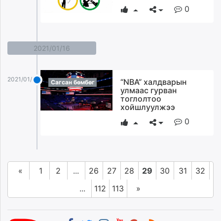
0
2021/01/16
2021/01/16
“NBA” халдварын
Сагсан бөмбөг
улмаас гурван
тоглолтоо
хойшлуулжээ
0
«
1
2
...
26
27
28
29
30
31
32
...
112
113
»