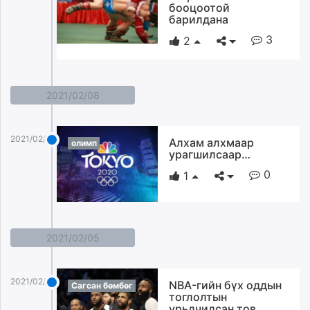
бооцоотой
барилдана
3
2
2021/02/08
2021/02/08
Алхам алхмаар
олимп
урагшилсаар…
0
1
2021/02/05
2021/02/05
NBA-гийн бүх оддын
Сагсан бөмбөг
тоглолтын
урьдчилсан тов