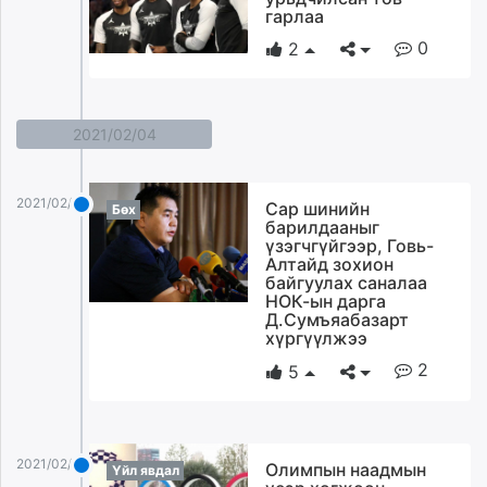
гарлаа
0
2
2021/02/04
2021/02/04
Сар шинийн
Бөх
барилдааныг
үзэгчгүйгээр, Говь-
Алтайд зохион
байгуулах саналаа
НОК-ын дарга
Д.Сумъяабазарт
хүргүүлжээ
2
5
2021/02/04
Олимпын наадмын
Үйл явдал