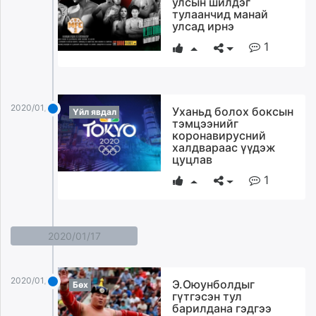
улсын шилдэг
ikon.mn
тулаанчид манай
улсад ирнэ
mnb.mn
1
Livetv.mn
Eguur.mn
24tsag.mn
shuud.mn
2020/01/23
Уханьд болох боксын
Үйл явдал
eagle.mn
тэмцээнийг
коронавирусний
ergelt.mn
халдвараас үүдэж
zarig.mn
цуцлав
today.mn
1
zuv.mn
mminfo.mn
ugluu.mn
2020/01/17
urlag.mn
unen.mn
asu.mn
2020/01/17
Э.Оюунболдыг
Бөх
shudarga.mn
гүтгэсэн тул
барилдана гэдгээ
shuurhai.mn