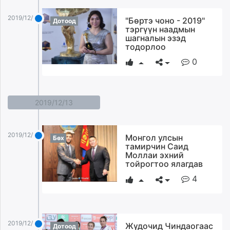
2019/12/14
"Бөртэ чоно - 2019"
Дотоод
тэргүүн наадмын
шагналын эзэд
тодорлоо
0
2019/12/13
2019/12/13
Монгол улсын
Бөх
тамирчин Саид
Моллаи эхний
тойрогтоо ялагдав
4
2019/12/13
Жүдочид Чиндаогаас
Дотоод