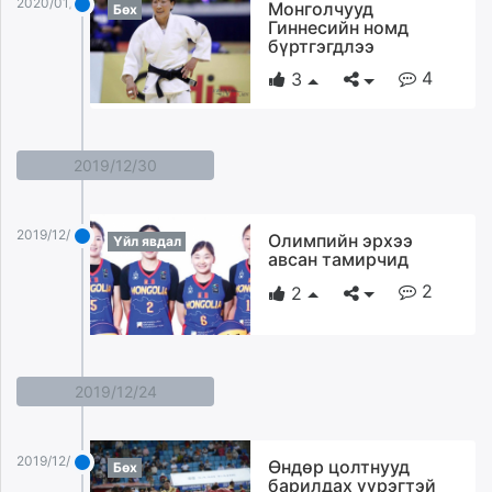
2020/01/03
Монголчууд
Бөх
Гиннесийн номд
бүртгэгдлээ
4
3
2019/12/30
2019/12/30
Олимпийн эрхээ
Үйл явдал
авсан тамирчид
2
2
2019/12/24
2019/12/24
Өндөр цолтнууд
Бөх
барилдах үүрэгтэй