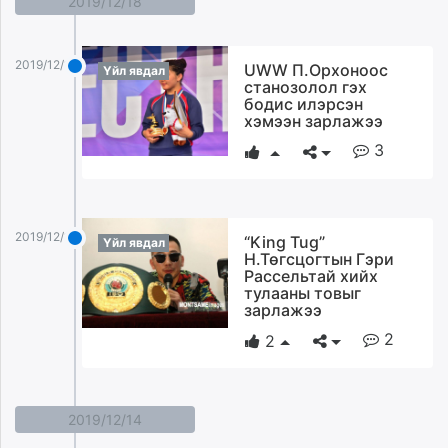
2019/12/18
2019/12/18
UWW П.Орхоноос
Үйл явдал
станозолол гэх
бодис илэрсэн
хэмээн зарлажээ
3
2019/12/18
“King Tug”
Үйл явдал
Н.Төгсцогтын Гэри
Рассельтай хийх
тулааны товыг
зарлажээ
2
2
2019/12/14