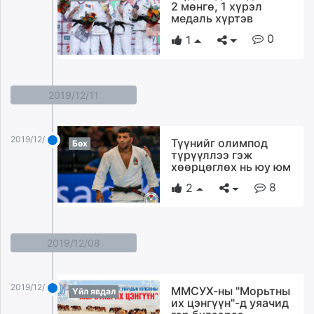
2 мөнгө, 1 хүрэл
медаль хүртэв
0
1
2019/12/11
2019/12/11
Түүнийг олимпод
Бөх
түрүүллээ гэж
хөөрцөглөх нь юу юм
8
2
2019/12/08
2019/12/08
ММСУХ-ны "Морьтны
Үйл явдал
их цэнгүүн"-д уяачид