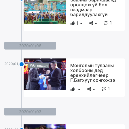
оролцохгүй бол
наадмаар
барилдуулахгүй
1
1
2020/01/06
2020/01/06
Монголын тулааны
Үйл явдал
холбооны дэд
ерөнхийлөгчөөр
Г.Батхүүг сонгожээ
1
2020/01/03