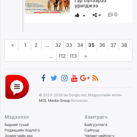
гэр бүлээрээ
уригджээ
0
«
1
2
...
32
33
34
35
36
37
38
...
112
113
»
© 2013-2026 он Dorgio.mn, Мэдээллийн хөтөч
MGL Media Group
бүтээсэн.
Мэдээлэл
Хамтрагч
Бидний тухай
Байгууллага
Редакцийн бодлого
Сайтууд
Зохиогчийн эрх
Чөлөөт нийтлэгч