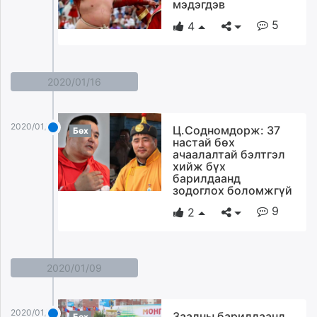
мэдэгдэв
unuudur.mn
5
4
isee.mn
mglradio.com
fact.mn
2020/01/16
itoim.mn
tumen.mn
shuum.mn
2020/01/16
Ц.Содномдорж: 37
Бөх
times.mn
настай бөх
ачаалалтай бэлтгэл
tvmongolia.mn
хийж бүх
mass.mn
барилдаанд
зодоглох боломжгүй
unegui.mn
assa.mn
9
2
toim.mn
tac.mn
paparazzi.mn
2020/01/09
unread.today
2020/01/09
Заалны барилдаанд
Бөх