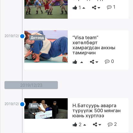
1
1
2019/12/24
“Visa team”
Дотоод
хөтөлбөрт
хамрагдсан анхны
тамирчин
0
2019/12/23
2019/12/23
Н.Батсуурь аварга
Бөх
түрүүлж 500 мянган
юань хүртлээ
2
2