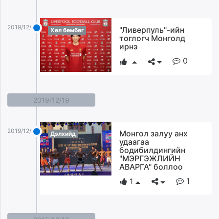
2019/12/23
"Ливерпуль"-ийн
Хөл бөмбөг
тоглогч Монголд
ирнэ
0
2019/12/19
2019/12/19
Монгол залуу анх
Дэлхийд
удаагаа
бодибилдингийн
"МЭРГЭЖЛИЙН
АВАРГА" боллоо
1
1