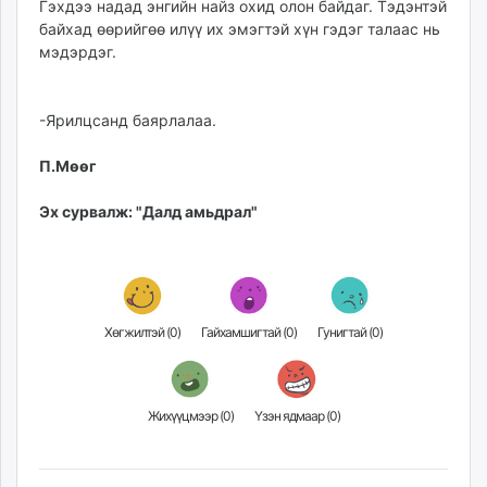
Гэхдээ надад энгийн найз охид олон байдаг. Тэдэнтэй
байхад өөрийгөө илүү их эмэгтэй хүн гэдэг талаас нь
мэдэрдэг.
-Ярилцсанд баярлалаа.
П.Мөөг
Эх сурвалж: "Далд амьдрал"
Хөгжилтэй (
0
)
Гайхамшигтай (
0
)
Гунигтай (
0
)
Жихүүцмээр (
0
)
Үзэн ядмаар (
0
)