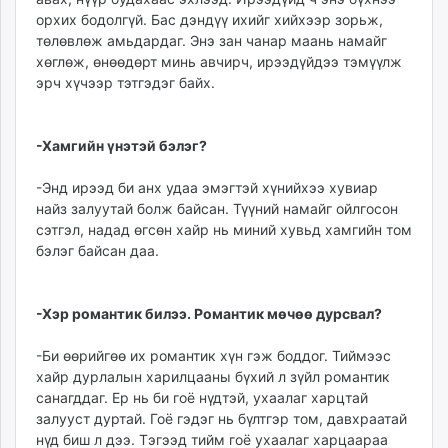
орхих бодолгүй. Бас дэндүү ихийг хийхээр зорьж,
төлөвлөж амьдардаг. Энэ зан чанар маань намайг
хөглөж, өнөөдөрт минь авчирч, ирээдүйдээ тэмүүлж
эрч хүчээр тэтгэдэг байх.
-Хамгийн үнэтэй бэлэг?
-Энд ирээд би анх удаа эмэгтэй хүнийхээ хувиар
найз залуутай болж байсан. Түүний намайг ойлгосон
сэтгэл, надад өгсөн хайр нь миний хувьд хамгийн том
бэлэг байсан даа.
-Хэр романтик билээ. Романтик мөчөө дурсвал?
-Би өөрийгөө их романтик хүн гэж боддог. Тиймээс
хайр дурлалын харилцааны бүхий л зүйл романтик
санагддаг. Ер нь би гоё нүдтэй, ухаалаг харцтай
залууст дуртай. Гоё гэдэг нь бүлтгэр том, давхраатай
нүд биш л дээ. Тэгээд тийм гоё ухаалаг харцаараа