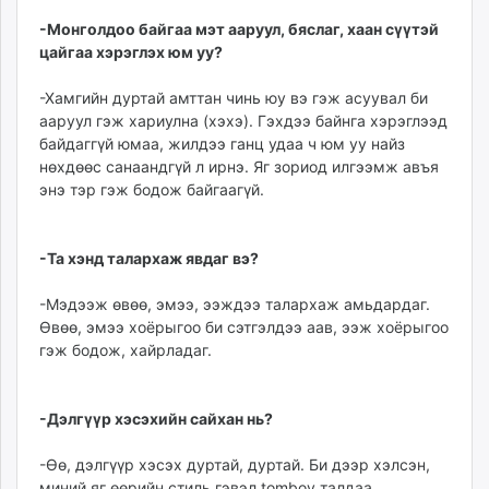
-Монголдоо байгаа мэт ааруул, бяслаг, хаан сүүтэй
цайгаа хэрэглэх юм уу?
-Хамгийн дуртай амттан чинь юу вэ гэж асуувал би
ааруул гэж хариулна (хэхэ). Гэхдээ байнга хэрэглээд
байдаггүй юмаа, жилдээ ганц удаа ч юм уу найз
нөхдөөс санаандгүй л ирнэ. Яг зориод илгээмж авъя
энэ тэр гэж бодож байгаагүй.
-Та хэнд талархаж явдаг вэ?
-Мэдээж өвөө, эмээ, ээждээ талархаж амьдардаг.
Өвөө, эмээ хоёрыгоо би сэтгэлдээ аав, ээж хоёрыгоо
гэж бодож, хайрладаг.
-Дэлгүүр хэсэхийн сайхан нь?
-Өө, дэлгүүр хэсэх дуртай, дуртай. Би дээр хэлсэн,
миний яг өөрийн стиль гэвэл tomboy талдаа.