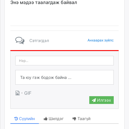
Энэ мэдээ таалагдаж байвал
Сэтгэгдэл
Анхаарах зүйлс
·
GIF
Илгээх
Сүүлийн
Шилдэг
Таагүй