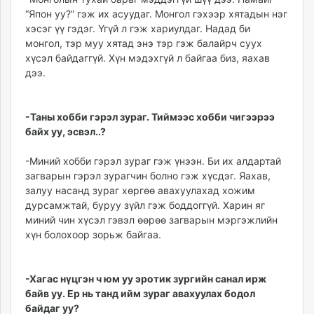
“Япон уу?” гэж их асуудаг. Монгол гэхээр хятадын нэг
хэсэг үү гэдэг. Үгүй л гэж хариулдаг. Надад би
монгол, тэр муу хятад энэ тэр гэж балайрч суух
хүсэл байдаггүй. Хүн мэдэхгүй л байгаа биз, яахав
дээ.
-Таны хобби гэрэл зураг. Тиймээс хобби чигээрээ
байх уу, эсвэл..?
-Миний хобби гэрэл зураг гэж үнээн. Би их алдартай
загварын гэрэл зурагчин болно гэж хүсдэг. Яахав,
залуу насанд зураг хөргөө авахуулахад хожим
дурсамжтай, буруу зүйл гэж боддоггүй. Харин яг
миний чин хүсэл гэвэл өөрөө загварын мэргэжлийн
хүн болохоор зорьж байгаа.
-Хагас нүцгэн ч юм уу эротик зургийн санал ирж
байв уу. Ер нь танд ийм зураг авахуулах бодол
байдаг уу?