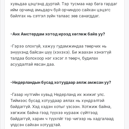
хувьдаа цэцгэнд дуртай. Тэр тусмаа нар бага гардаг
ийм орчинд амьдарч буй орчиндоо сайхан цэцэгс
байлгах нь сэтгэл зүйн талаас зөв санагддаг.
-Анх Амстердам хотод ирээд хөглөж байв уу?
-Гэрээ олохгүй, хажуу гудамжиндаа төөрчих нь
энүүхэнд байсан шүү (хэхэхэ). Би жаахан хэнэггүй
талдаа болохоор нэг хэсэг л төөрч, будилах
асуудалтай явсан даа.
-Нидерландын бусад хотуудаар аялж амжсан уу?
-Газар нутгийн хувьд Недерланд их жижиг улс.
Тиймээс бусад хотуудаар аялах нь хүндрэлтэй
байдаггүй. Хэд хэдэн хотыг үзсээн. Хотжиж байна,
хөгжиж байна гээд түүхээ нурааж сүйтгээд
байдаггүй, харин ч түүхnйг тэр чигээр нь хадгалаад
үлдсэн сайхан хотуудтай.