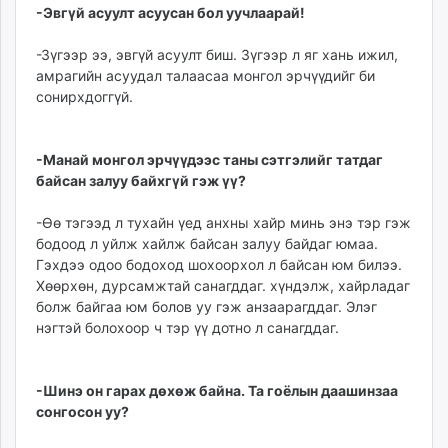
-Эвгүй асуулт асуусан бол уучлаарай!
-Зүгээр ээ, эвгүй асуулт биш. Зүгээр л яг хань ижил,
амрагийн асуудал талаасаа монгол эрчүүдийг би
сонирхдоггүй.
-Манай монгол эрчүүдээс таны сэтгэлийг татдаг
байсан залуу байхгүй гэж үү?
-Өө тэгээд л тухайн үед анхны хайр минь энэ тэр гэж
бодоод л уйлж хайлж байсан залуу байдаг юмаа.
Гэхдээ одоо бодоход шохоорхол л байсан юм билээ.
Хөөрхөн, дурсамжтай санагддаг. хүндэлж, хайрладаг
болж байгаа юм болов уу гэж анзаарагддаг. Элэг
нэгтэй болохоор ч тэр үү дотно л санагддаг.
-Шинэ он гарах дөхөж байна. Та гоёлын даашинзаа
сонгосон уу?