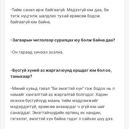
-Тийм санал ирж байгаагүй. Мэдэхгүй юм даа, би
тэгж нүцгэлж шалдлах тухай ерөөсөө бодож
байгаагүй юм байна.
-Загварын чиглэлээр суралцах юу болж байна даа?
-Он гараад хичээл эхэлнэ.
-Бүсгүй хүний аз жаргал юунд оршдог юм бол оо,
таныхаар?
-Миний хувьд гэвэл “Би эмэгтэй хүн” гэж бодох нь л
намайг хангалттай аз жаргалтай болгодог. Харин
ихэнхи бүсгүйчүүд маань тийм мэдрэмжийг
мэдэрдэггүй, ерөөсөө анзаардаг ч үгүй юм шиг
санагддаг. Эмэгтэйчүүдийн ертөнц их нандин,
гэгээлэг, эмэгтэй хүн байна гэдэг л сайхан шүү дээ.