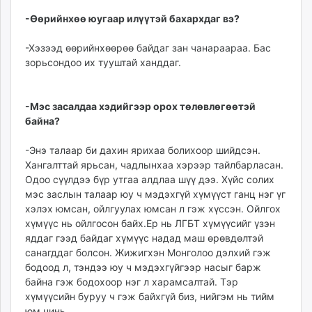
-Өөрийнхөө юугаар илүүтэй бахархдаг вэ?
-Хэзээд өөрийнхөөрөө байдаг зан чанараараа. Бас
зорьсондоо их тууштай ханддаг.
-Мэс засалдаа хэдийгээр орох төлөвлөгөөтэй
байна?
-Энэ талаар би дахин ярихаа болихоор шийдсэн.
Хангалттай ярьсан, чадлынхаа хэрээр тайлбарласан.
Одоо сүүлдээ бүр утгаа алдлаа шүү дээ. Хүйс солих
мэс заслын талаар юу ч мэдэхгүй хүмүүст ганц нэг үг
хэлэх юмсан, ойлгуулах юмсан л гэж хүссэн. Ойлгох
хүмүүс нь ойлгосон байх.Ер нь ЛГБТ хүмүүсийг үзэн
яддаг гээд байдаг хүмүүс надад маш өрөвдөлтэй
санагддаг болсон. Жижигхэн Монголоо дэлхий гэж
бодоод л, тэндээ юу ч мэдэхгүйгээр насыг барж
байна гэж бодохоор нэг л харамсалтай. Тэр
хүмүүсийн буруу ч гэж байхгүй биз, нийгэм нь тийм
юм чинь.