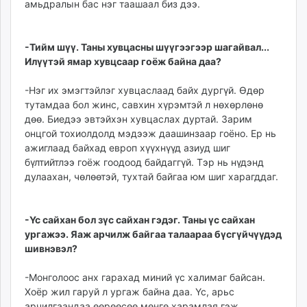
амьдралын бас нэг таашаал биз дээ.
-Тийм шүү. Таны хувцасны шүүгээгээр шагайвал...
Илүүтэй ямар хувцсаар гоёж байна даа?
-Нэг их эмэгтэйлэг хувцаслаад байх дургүй. Өдөр
тутамдаа бол жинс, савхин хүрэмтэй л нөхөрлөнө
дөө. Биедээ эвтэйхэн хувцаслах дуртай. Зарим
онцгой тохиолдолд мэдээж даашинзаар гоёно. Ер нь
ажиглаад байхад европ хүүхнүүд азиуд шиг
бүлтийтлээ гоёж гоодоод байдаггүй. Тэр нь нүдэнд
дулаахан, чөлөөтэй, тухтай байгаа юм шиг харагддаг.
-Үс сайхан бол зүс сайхан гэдэг. Таны үс сайхан
ургажээ. Яаж арчилж байгаа талаараа бүсгүйчүүдэд
шивнэвэл?
-Монголоос анх гарахад миний үс халимаг байсан.
Хоёр жил гаруй л ургаж байна даа. Үс, арьс
арчилгаандаа өөрөөсөө мөнгө харамлая гэж