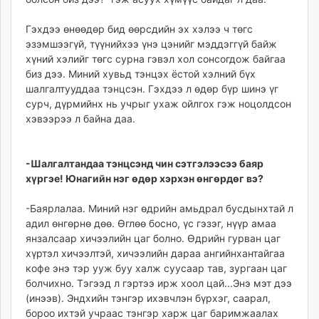
Гэхдээ өнөөдөр бид өөрсдийн эх хэлээ ч төгс
эзэмшээгүй, түүнийхээ үнэ цэнийг мэддэггүй байж
хүний хэлийг төгс сурна гэвэл хол сонсогдож байгаа
биз дээ. Миний хувьд тэнцэх ёстой хэлний бүх
шалгалтууддаа тэнцсэн. Гэхдээ л өдөр бүр шинэ үг
сурч, дүрмийнх нь учрыг ухаж ойлгох гэж ноцолдсон
хэвээрээ л байна даа.
-Шалгалтандаа тэнцсэнд чин сэтгэлээсээ баяр
хүргэе! Юнагийн нэг өдөр хэрхэн өнгөрдөг вэ?
-Баярлалаа. Миний нэг өдрийн амьдрал бусдынхтай л
адил өнгөрнө дөө. Өглөө босно, үс гэзэг, нүүр амаа
янзалсаар хичээлийн цаг болно. Өдрийн гурван цаг
хүртэл хичээлтэй, хичээлийн дараа ангийнхантайгаа
кофе энэ тэр ууж буу халж суусаар тав, зургаан цаг
болчихно. Тэгээд л гэртээ ирж хоол цай...Энэ мэт дээ
(инээв). Эндхийн тэнгэр ихэвчлэн бүрхэг, саарал,
бороо ихтэй учраас тэнгэр харж цаг баримжаалах