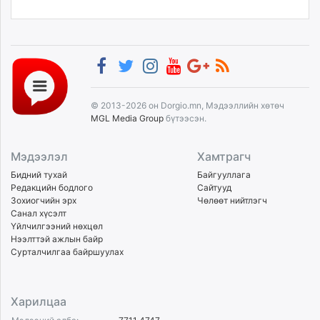
© 2013-2026 он Dorgio.mn, Мэдээллийн хөтөч
MGL Media Group
бүтээсэн.
Мэдээлэл
Хамтрагч
Бидний тухай
Байгууллага
Редакцийн бодлого
Сайтууд
Зохиогчийн эрх
Чөлөөт нийтлэгч
Санал хүсэлт
Үйлчилгээний нөхцөл
Нээлттэй ажлын байр
Сурталчилгаа байршуулах
Харилцаа