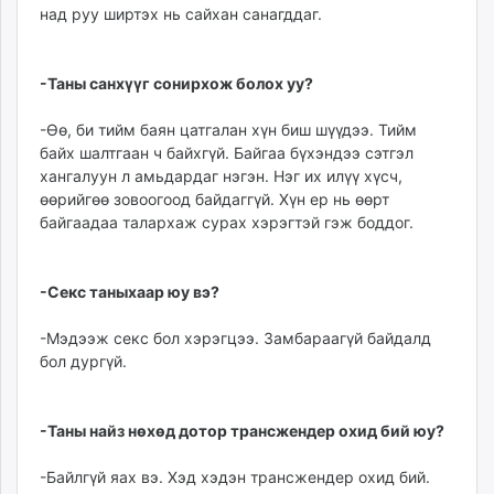
над руу ширтэх нь сайхан санагддаг.
-Таны санхүүг сонирхож болох уу?
-Өө, би тийм баян цатгалан хүн биш шүүдээ. Тийм
байх шалтгаан ч байхгүй. Байгаа бүхэндээ сэтгэл
хангалуун л амьдардаг нэгэн. Нэг их илүү хүсч,
өөрийгөө зовоогоод байдаггүй. Хүн ер нь өөрт
байгаадаа талархаж сурах хэрэгтэй гэж боддог.
-Секс таныхаар юу вэ?
-Мэдээж секс бол хэрэгцээ. Замбараагүй байдалд
бол дургүй.
-Таны найз нөхөд дотор трансжендер охид бий юу?
-Байлгүй яах вэ. Хэд хэдэн трансжендер охид бий.