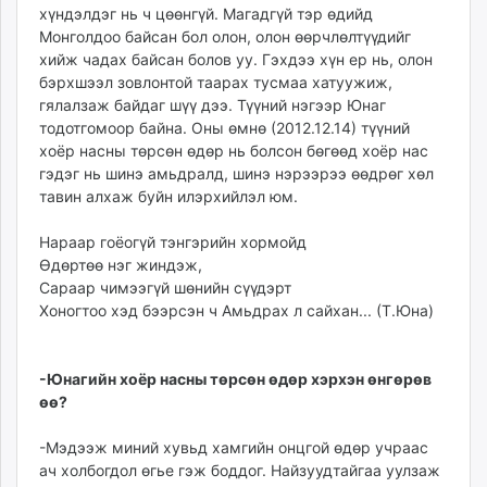
хүндэлдэг нь ч цөөнгүй. Магадгүй тэр өдийд
unuudur.mn
Монголдоо байсан бол олон, олон өөрчлөлтүүдийг
isee.mn
хийж чадах байсан болов уу. Гэхдээ хүн ер нь, олон
mglradio.com
бэрхшээл зовлонтой таарах тусмаа хатуужиж,
fact.mn
гялалзаж байдаг шүү дээ. Түүний нэгээр Юнаг
тодотгомоор байна. Оны өмнө (2012.12.14) түүний
itoim.mn
хоёр насны төрсөн өдөр нь болсон бөгөөд хоёр нас
tumen.mn
гэдэг нь шинэ амьдралд, шинэ нэрээрээ өөдрөг хөл
shuum.mn
тавин алхаж буйн илэрхийлэл юм.
times.mn
tvmongolia.mn
Нараар гоёогүй тэнгэрийн хормойд
mass.mn
Өдөртөө нэг жиндэж,
Сараар чимээгүй шөнийн сүүдэрт
unegui.mn
Хоногтоо хэд бээрсэн ч Амьдрах л сайхан... (Т.Юна)
assa.mn
toim.mn
tac.mn
-Юнагийн хоёр насны төрсөн өдөр хэрхэн өнгөрөв
paparazzi.mn
өө?
unread.today
-Мэдээж миний хувьд хамгийн онцгой өдөр учраас
ач холбогдол өгье гэж боддог. Найзуудтайгаа уулзаж