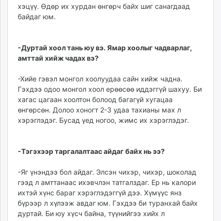
хэцүү. Өдөр их хурдан өнгөрч байх шиг санагдаад
байдаг юм.
-Дуртай хоол тань юу вэ. Ямар хоолыг чадварлаг,
амттай хийж чадах вэ?
-Хийе гэвэл монгол хоолуудаа сайн хийж чадна.
Гэхдээ одоо монгол хоол ерөөсөө иддэггүй шахуу. Би
хагас цагаан хоолтон болоод багагүй хугацаа
өнгөрсөн. Долоо хоногт 2-3 удаа тахианы мах л
хэрэглэдэг. Бусад үед ногоо, жимс их хэрэглэдэг.
-Тэгэхээр таргалалтаас айдаг байх нь ээ?
-Яг үнэндээ бол айдаг. Элсэн чихэр, чихэр, шоколад
гээд л амттанаас ихэвчлэн татгалздаг. Ер нь калори
ихтэй хүнс бараг хэрэглэдэггүй дээ. Хүмүүс янз
бүрээр л хүлээж авдаг юм. Гэхдээ би туранхай байх
дуртай. Би юу хүсч байна, түүнийгээ хийх л