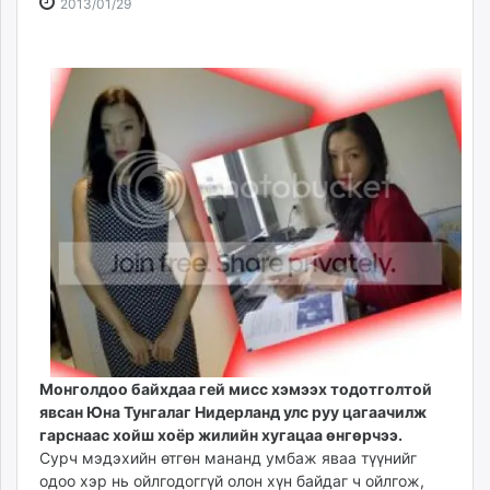
2013-
2026-
2013/01/29
ikon.mn
01-
08-
mnb.mn
29
08
Livetv.mn
00:12:12
02:07:22
Eguur.mn
24tsag.mn
shuud.mn
eagle.mn
ergelt.mn
zarig.mn
today.mn
zuv.mn
mminfo.mn
ugluu.mn
urlag.mn
Монголдоо байхдаа гей мисс хэмээх тодотголтой
unen.mn
явсан Юна Тунгалаг Нидерланд улс руу цагаачилж
asu.mn
гарснаас хойш хоёр жилийн хугацаа өнгөрчээ.
shudarga.mn
Сурч мэдэхийн өтгөн мананд умбаж яваа түүнийг
одоо хэр нь ойлгодоггүй олон хүн байдаг ч ойлгож,
shuurhai.mn