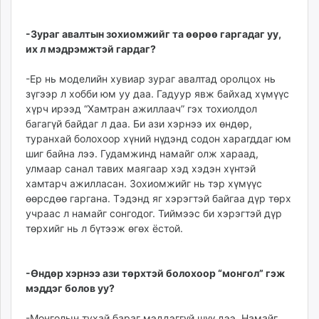
-Зураг авалтын зохиомжийг та өөрөө гаргадаг уу,
их л мэдрэмжтэй гардаг?
-Ер нь моделийн хувиар зураг авалтад оролцох нь
зүгээр л хобби юм уу даа. Гадуур явж байхад хүмүүс
хүрч ирээд “Хамтран ажиллаач” гэх тохиолдол
багагүй байдаг л даа. Би ази хэрнээ их өндөр,
туранхай болохоор хүний нүдэнд содон харагддаг юм
шиг байна лээ. Гудамжинд намайг олж хараад,
улмаар санал тавих маягаар хэд хэдэн хүнтэй
хамтарч ажилласан. Зохиомжийг нь тэр хүмүүс
өөрсдөө гаргана. Тэдэнд яг хэрэгтэй байгаа дүр төрх
учраас л намайг сонгодог. Тиймээс би хэрэгтэй дүр
төрхийг нь л бүтээж өгөх ёстой.
-Өндөр хэрнээ ази төрхтэй болохоор “монгол” гэж
мэддэг болов уу?
-Монголын тухай бараг мэддэггүй шүү дээ. Намайг