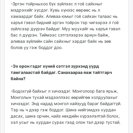
-Эргэн тойрныхоо бүх зүйлээс л гоё сайхныг
мэдрэхийг хүсдэг. Хувь хүнээс өөрөөс нь л
хамаардаг байх. Аливаа юмыг гоё сайхан талаас нь
харъя гэвэл бидний эргэн тойрон тэр чигээрээ л гоё
зүйлсээр дүүрэн байдаг. Муу муухайг нь харъя гэвэл
бас л дүүрэн. Тиймээс сэтгэлээрээ ариун байж,
аливаа зүйлийн сайн сайхныг хардаг байх нь зөв
болов уу гэж боддог доо.
-Эх орон гэдэг хүний сэтгэл зүрхэнд үүрд
тамгалаастай байдаг. Санахаараа яаж тайтгарч
байна?
-Бодохгүй байхыг л хичээдэг. Монголоор бага ярьж,
Монголын тухай мэдээллээс өөрийгөө холдуулахыг
хичээдэг. Энд надад монгол найзууд бараг байдаггүй.
Тэр нь ч дээр гэж боддог. Шинэ нийгэмдээ хурдан
дасах, шинэ орчин, найз нөхдийн хүрээлэлтэй болох,
хэл усыг нь хурдан сурах гээд олон тал дээр тустай.