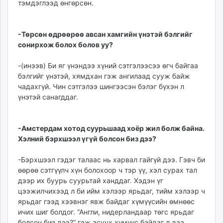
тэмдэглээд өнгөрсөн.
-Төрсөн өдрөөрөө авсан хамгийн үнэтэй бэлгийг
сонирхож болох болов уу?
-(инээв) Би яг үнэндээ хүний сэтгэлээсээ өгч байгаа
бэлгийг үнэтэй, хямдхан гэж ангилаад сууж байж
чадахгүй. Чин сэтгэлээ шингээсэн бэлэг бүхэн л
үнэтэй санагддаг.
-Амстердам хотод суурьшаад хоёр жил болж байна.
Хэлний бэрхшээл үгүй болсон биз дээ?
-Бэрхшээл гэдэг талаас нь харвал гайгүй дээ. Гэвч би
өөрөө сэтгүүлч хүн болохоор ч тэр үү, хэл сурах тал
дээр их буурь суурьтай ханддаг. Хэдэн үг
цээжилчихээд л би ийм хэлээр ярьдаг, тийм хэлээр ч
ярьдаг гээд хээвнэг явж байдаг хүмүүсийн өмнөөс
ичих шиг болдог. “Англи, нидерландаар төгс ярьдаг
болсон биз дээ?” гэж асуух хүмүүс байдаг л даа.