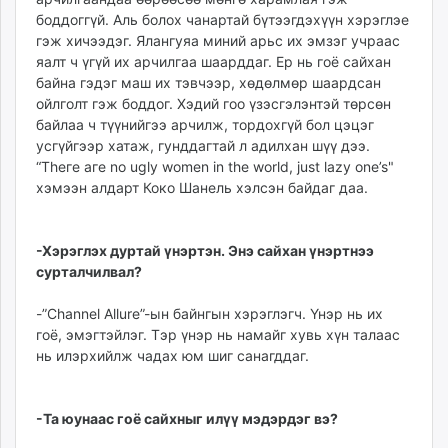
боддоггүй. Аль болох чанартай бүтээгдэхүүн хэрэглэе
гэж хичээдэг. Ялангуяа миний арьс их эмзэг учраас
яалт ч үгүй их арчилгаа шаарддаг. Ер нь гоё сайхан
байна гэдэг маш их тэвчээр, хөдөлмөр шаардсан
ойлголт гэж боддог. Хэдий гоо үзэсгэлэнтэй төрсөн
байлаа ч түүнийгээ арчилж, тордохгүй бол цэцэг
усгүйгээр хатаж, гунддагтай л адилхан шүү дээ.
“Тhеге аге no ugly women in the world, just lazy one’s"
хэмээн алдарт Коко Шанель хэлсэн байдаг даа.
-Хэрэглэх дуртай үнэртэн. Энэ сайхан үнэртнээ
сурталчилвал?
-”Сhannel Allure”-ын байнгын хэрэглэгч. Үнэр нь их
гоё, эмэгтэйлэг. Тэр үнэр нь намайг хувь хүн талаас
нь илэрхийлж чадах юм шиг санагддаг.
-Та юунаас гоё сайхныг илүү мэдэрдэг вэ?