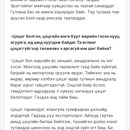
Эрэгтэйлэг маягаар хувцаслах нь таатай санагддаг.
Гутланд бас их мөнгө зориулдаг байх. Тэр тусмаа том
арьсан boot-нүүд үнэхээр таалагддаг.
-Цэцэг болгон, цэцгийн өнгө бүрт өөрийн гэсэн нууц
агуулга, ид шид нуугдаж байдаг.Та өглөөг
цэцэггүйгээр төсөөлөх ч аргагүй юм шиг байна?
-Цэцэг бол эндхийн ёс заншил, амьдралынх нь нэг
хэсэг. Монголд цэцгийн тариалалт гээд байх зүйлгүй,
бүгдийг нь импортоор оруулж ирдэг. Тиймээс үнэ нь
өндөр, өөрөөр хэлбэл цэцэг өдөр тутмын амьдралд
бараг үүрэг гүйцэтгэдэггүй. Онцгой баяр ёслол,
тэмдэглэлт өдрүүдээр л хүмүүс нэгэндээ цэцэг
бэлэглэдэг. Гэхдээ энд тийм биш.
Цэцэг тариалдаг, ялангуяа тулифаараа дэлхийд
алдартай. Гадаад руу экспортолдог. Айлууд гэртээ
амьд цэцгийн баглаа байлгаж, түүнийгээ долоо хоног
тутамдаа шинэчлэх нь энд онцгой зүйл огт биш. Би