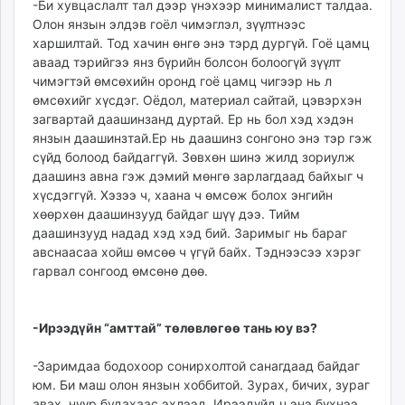
-Би хувцаслалт тал дээр үнэхээр минималист талдаа.
Олон янзын элдэв гоёл чимэглэл, зүүлтнээс
харшилтай. Тод хачин өнгө энэ тэрд дургүй. Гоё цамц
аваад тэрийгээ янз бүрийн болсон болоогүй зүүлт
чимэгтэй өмсөхийн оронд гоё цамц чигээр нь л
өмсөхийг хүсдэг. Оёдол, материал сайтай, цэвэрхэн
загвартай даашинзанд дуртай. Ер нь бол хэд хэдэн
янзын даашинзтай.Ер нь даашинз сонгоно энэ тэр гэж
сүйд болоод байдаггүй. Зөвхөн шинэ жилд зориулж
даашинз авна гэж дэмий мөнгө зарлагдаад байхыг ч
хүсдэггүй. Хэзээ ч, хаана ч өмсөж болох энгийн
хөөрхөн даашинзууд байдаг шүү дээ. Тийм
даашинзууд надад хэд хэд бий. Заримыг нь бараг
авснаасаа хойш өмсөө ч үгүй байх. Тэднээсээ хэрэг
гарвал сонгоод өмсөнө дөө.
-Ирээдүйн “амттай” төлөвлөгөө тань юу вэ?
-Заримдаа бодохоор сонирхолтой санагдаад байдаг
юм. Би маш олон янзын хоббитой. Зурах, бичих, зураг
авах, нүүр будахаас эхлээд. Ирээдүйд ч энэ бүхнээ