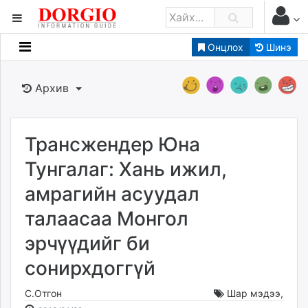
Онцлох
Шинэ
Мэдээллийн
Зар мэдээллийн
Архив
Банк санхүү
Бизнес ААН
Төрийн
Трансжендер Юна
Нийслэлийн
Тунгалаг: Хань ижил,
амрагийн асуудал
dorgio.mn
талаасаа Монгол
Gogo.mn
caak.mn
эрчүүдийг би
news.mn
сонирхдоггүй
zindaa.mn
Baabar.mn
С.Отгон
Шар мэдээ
,
tovch.mn