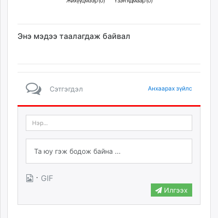
Жихүүцмээр (
0
)
Үзэн ядмаар (
0
)
Энэ мэдээ таалагдаж байвал
Сэтгэгдэл
Анхаарах зүйлс
·
GIF
Илгээх