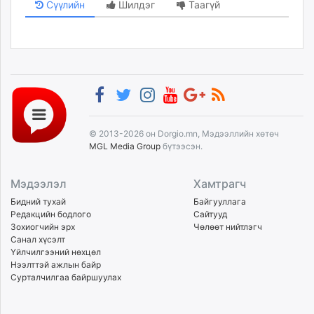
Сүүлийн
Шилдэг
Таагүй
© 2013-2026 он Dorgio.mn, Мэдээллийн хөтөч
MGL Media Group
бүтээсэн.
Мэдээлэл
Хамтрагч
Бидний тухай
Байгууллага
Редакцийн бодлого
Сайтууд
Зохиогчийн эрх
Чөлөөт нийтлэгч
Санал хүсэлт
Үйлчилгээний нөхцөл
Нээлттэй ажлын байр
Сурталчилгаа байршуулах