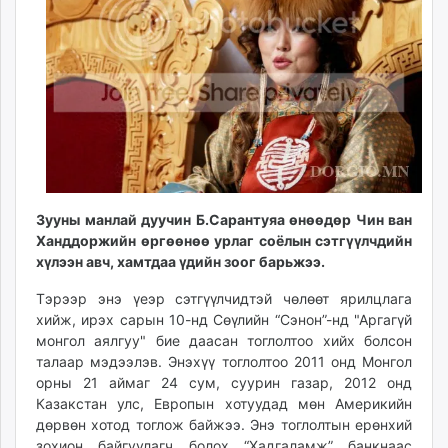
ikon.mn
mnb.mn
Livetv.mn
Eguur.mn
24tsag.mn
shuud.mn
eagle.mn
ergelt.mn
zarig.mn
Зууны манлай дуучин Б.Сарантуяа өнөөдөр Чин ван
today.mn
Ханддоржийн өргөөнөө урлаг соёлын сэтгүүлчдийн
хүлээн авч, хамтдаа үдийн зоог барьжээ.
zuv.mn
mminfo.mn
Тэрээр энэ үеэр сэтгүүлчидтэй чөлөөт ярилцлага
ugluu.mn
хийж, ирэх сарын 10-нд Сөүлийн “Сэнон”-нд "Аргагүй
urlag.mn
монгол аялгуу" бие даасан тоглолтоо хийх болсон
талаар мэдээлэв. Энэхүү тоглолтоо 2011 онд Монгол
unen.mn
орны 21 аймаг 24 сум, суурин газар, 2012 онд
asu.mn
Казакстан улс, Европын хотуудад мөн Америкийн
shudarga.mn
дөрвөн хотод тоглож байжээ. Энэ тоглолтын ерөнхий
shuurhai.mn
зохион байгуулагч болох “Хадгаламж” банкнаас