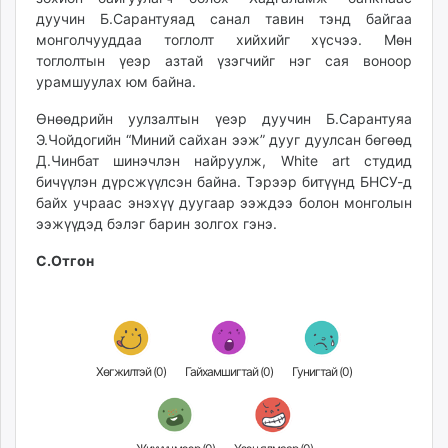
unuudur.mn
дуучин Б.Сарантуяад санал тавин тэнд байгаа
монголчууддаа тоглолт хийхийг хүсчээ. Мөн
isee.mn
тоглолтын үеэр азтай үзэгчийг нэг сая воноор
mglradio.com
урамшуулах юм байна.
fact.mn
itoim.mn
Өнөөдрийн уулзалтын үеэр дуучин Б.Сарантуяа
Э.Чойдогийн “Миний сайхан ээж” дууг дуулсан бөгөөд
tumen.mn
Д.Чинбат шинэчлэн найруулж, White art студид
shuum.mn
бичүүлэн дүрсжүүлсэн байна. Тэрээр битүүнд БНСУ-д
times.mn
байх учраас энэхүү дуугаар ээждээ болон монголын
tvmongolia.mn
ээжүүдэд бэлэг барин золгох гэнэ.
mass.mn
С.Отгон
unegui.mn
assa.mn
toim.mn
tac.mn
paparazzi.mn
Хөгжилтэй (
0
)
Гайхамшигтай (
0
)
Гунигтай (
0
)
unread.today