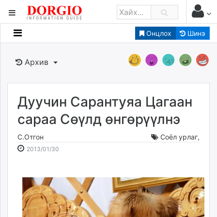
Онцлох
Шинэ
Мэдээллийн
Зар мэдээллийн
Архив
Банк санхүү
Бизнес ААН
Төрийн
Дуучин Сарантуяа Цагаан
Нийслэлийн
сараа Сөүлд өнгөрүүлнэ
С.Отгон
Соёл урлаг
,
dorgio.mn
2013-
2026-
2013/01/30
Gogo.mn
01-
08-
caak.mn
30
09
news.mn
05:57:04
01:55:41
zindaa.mn
Baabar.mn
tovch.mn