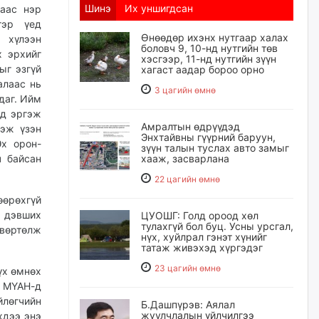
Шинэ
Их уншигдсан
аас нэр
тэр үед
Өнөөдөр ихэнх нутгаар халах
 хүлээн
боловч 9, 10-нд нутгийн төв
 эр­хийг
хэсгээр, 11-нд нутгийн зүүн
ыг эзгүй
хагаст аадар бороо орно
алаас нь
3 цагийн өмнө
даг. Ийм
лд эргэж
Амралтын өдрүүдэд
гэж үзэн
Энхтайвны гүүрний баруун,
Эх орон-
зүүн талын туслах авто замыг
ч байсан
хааж, засварлана
22 цагийн өмнө
өөрөхгүй
р дэвших
ЦУОШГ: Голд ороод хөл
тулахгүй бол буц. Усны урсгал,
өвөртөлж
нүх, хуйлрал гэнэт хүнийг
татаж живэхэд хүргэдэг
23 цагийн өмнө
үх өмнөх
н МҮАН-д
лөгчийн
Б.Дашпүрэв: Аялал
жуулчлалын үйлчилгээ
хдээ энэ