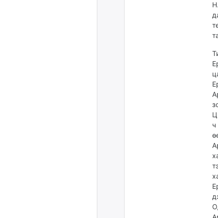
Н
д
т
т
Т
Е
ц
Е
А
з
Ц
ч
ө
А
х
т
х
Е
д
О
А