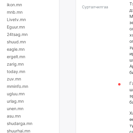
Т
ikon.mn
Сурталчилгаа
д
mnb.mn
М
Livetv.mn
з
Eguur.mn
о
24tsag.mn
х
о
shuud.mn
з
eagle.mn
и
ergelt.mn
ш
zarig.mn
А
today.mn
б
zuv.mn
Г
mminfo.mn
ш
ugluu.mn
э
urlag.mn
б
unen.mn
Х
asu.mn
ө
shudarga.mn
т
shuurhai.mn
с