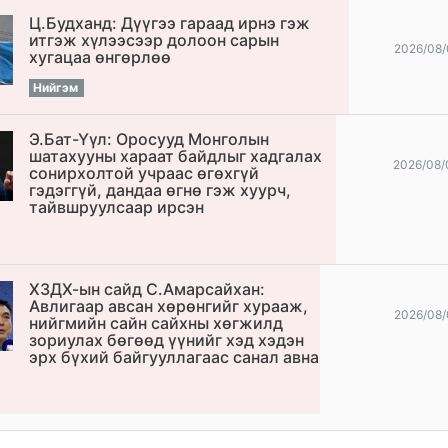
Ц.Будханд: Дүүгээ гараад ирнэ гэж
итгэж хүлээсээр долоон сарын
2026/08/
хугацаа өнгөрлөө
Нийгэм
Э.Бат-Үүл: Оросууд Монголын
шатахууны хараат байдлыг хадгалах
2026/08/
сонирхолтой учраас өгөхгүй
гэдэггүй, дандаа өгнө гэж хуурч,
тайвшруулсаар ирсэн
ХЗДХ-ын сайд С.Амарсайхан:
Авлигаар авсан хөрөнгийг хурааж,
2026/08/
нийгмийн сайн сайхны хөгжилд
зориулах бөгөөд үүнийг хэд хэдэн
эрх бүхий байгууллагаас санал авна