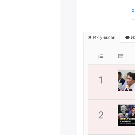
Х
Их уншсан
Их
1
2