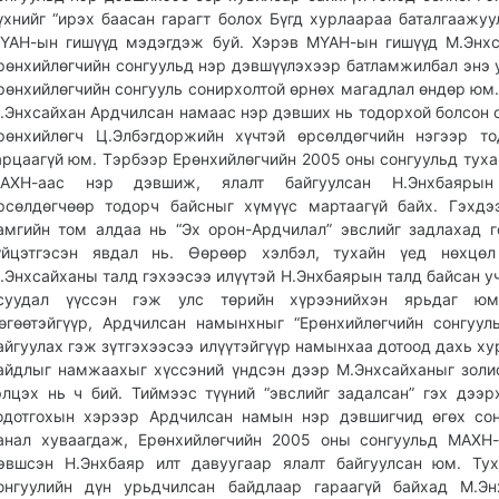
үхнийг “ирэх баасан гарагт болох Бүгд хурлаараа баталгаажуу
ҮАН-ын гишүүд мэдэгдэж буй. Хэрэв МҮАН-ын гишүүд М.Энх
рөнхийлөгчийн сонгуульд нэр дэвшүүлэхээр батламжилбал энэ 
рөнхийлөгчийн сонгууль сонирхолтой өрнөх магадлал өндөр юм.
.Энхсайхан Ардчилсан намаас нэр дэвших нь тодорхой болсон 
рөнхийлөгч Ц.Элбэгдоржийн хүчтэй өрсөлдөгчийн нэгээр т
арцаагүй юм. Тэрбээр Ерөнхийлөгчийн 2005 оны сонгуульд туха
АХН-аас нэр дэвшиж, ялалт байгуулсан Н.Энхбаярын
рсөлдөгчөөр тодорч байсныг хүмүүс мартаагүй байх. Гэхдэ
амгийн том алдаа нь “Эх орон-Ардчилал” эвслийг задлахад г
үйцэтгэсэн явдал нь. Өөрөөр хэлбэл, тухайн үед нөхцөл
.Энхсайханы талд гэхээсээ илүүтэй Н.Энхбаярын талд байсан у
суудал үүссэн гэж улс төрийн хүрээнийхэн ярьдаг юм
өгөөтэйгүүр, Ардчилсан намынхныг “Ерөнхийлөгчийн сонгуул
айгуулах гэж зүтгэхээсээ илүүтэйгүүр намынхаа дотоод дахь х
айдлыг намжаахыг хүссэний үндсэн дээр М.Энхсайханыг золи
элцэх нь ч бий. Тиймээс түүний “эвслийг задалсан” гэх дээр
одотгохын хэрээр Ардчилсан намын нэр дэвшигчид өгөх со
анал хуваагдаж, Ерөнхийлөгчийн 2005 оны сонгуульд МАХН
эвшсэн Н.Энхбаяр илт давуугаар ялалт байгуулсан юм. Ту
онгуулийн дүн урьдчилсан байдлаар гараагүй байхад М.Эн