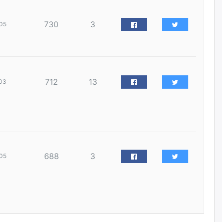
уржигдар
730
3
05
Д.Амарбаясгалан:
Шатахууныхаа 97 хувийг нэг
улсаас авдаг хараат байдлаа
зогсоож, Арабын орнуудаас
нийлүүлэх ажлыг сэргээх
ёстой
712
13
03
уржигдар
Худалдагч Н.Амарзаяа:
Дэлгүүрийн 32 хуудастай
өрийн дэвтэр долоо хоногт л
дүүрдэг
уржигдар
688
3
05
АИ-92 шатахууны нийлүүлэлт
тасралтгүй үргэлжилж байна
уржигдар