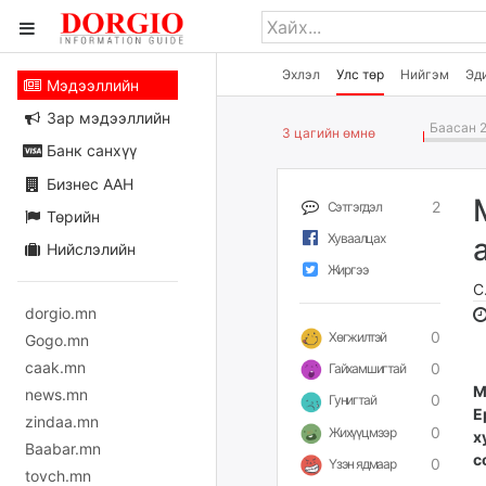
Эхлэл
Улс төр
Нийгэм
Эд
Мэдээллийн
Зар мэдээллийн
Баасан 2
3 цагийн өмнө
Банк санхүү
Бизнес ААН
2
Сэтгэгдэл
Төрийн
Хуваалцах
Нийслэлийн
Жиргээ
С
dorgio.mn
0
Хөгжилтэй
Gogo.mn
caak.mn
0
Гайхамшигтай
М
news.mn
0
Гунигтай
Е
zindaa.mn
0
Жихүүцмээр
х
Baabar.mn
с
0
Үзэн ядмаар
tovch.mn