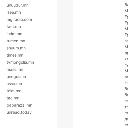
б
unuudur.mn
М
isee.mn
Е
mglradio.com
Е
fact.mn
М
itoim.mn
Е
tumen.mn
г
М
shuum.mn
ө
times.mn
х
tvmongolia.mn
г
mass.mn
М
unegui.mn
а
Н
assa.mn
б
toim.mn
б
tac.mn
г
paparazzi.mn
т
unread.today
с
д
с