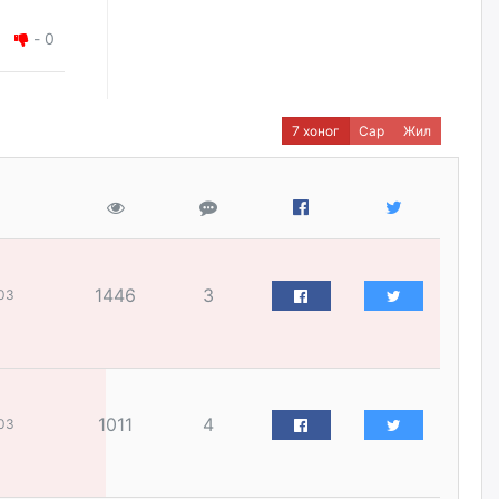
наймдугаар сарын 14-нөөс
ажиллуулж эхэлнэ
-
0
өчигдѳр
Орон сууц, нийтийн аж ахуй,
авто зам, тохижилт
7 хоног
Сар
Жил
үйлчилгээний ажилтнуудын
ХАРИЛЦАА хандлагатай
холбоотой ГОМДОЛ их байгааг
дурдлаа
өчигдѳр
Бариста хийх нь залуусын
1446
3
03
дунд яагаад трэнд болов
уржигдар
Өмгөөлөгч Б.Оюунбилэг:
"Урьхан" Б.Чинбат гэж хүн
1011
4
03
бизнес хамтрагчаа гүтгэж
хууль хяналтын байгууллагаар
шалгуулж, торны цаана
суулгана гэх мэтээр дарамталдаг