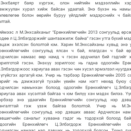
.Энхбаярт баяр хүргэж, олон нийтийн мэдээллийн хэр
амжуулан хурал хийж байсан удаатай. Энэ бүхэн нь намы
өлөвлөгөө болон өөрийн буруу үйлдлийг мэдэрснийх ч бай
алтай.
иймээс л М.Энхсайханыг “Ерөнхийлөгчийн 2013 сонгуульд өрсө
рдөө л Ц.Элбэгдоржийг шантаажилж байна” гэсэн утга бүхий мэ
ацаж эхэлсэн бололтой юм. Харин М.Энхсайханы хувьд энэ 
рөнхийлөгчийн сонгуульд ялсан ч бай, ялагдсан ч бай өр
рдчилсан намаас өөр намд ч гэсэн ардчилал бий гэдгийг 
орилготой гэсэн. Энэхүү зорилгоос нь гадна одоогийн Ерө
.Элбэгдоржоос хариугаа авах гэсэн чин хүсэл эрмэлзэл нуугда
 үгүйсгэх аргагүй юм. Учир нь тэрбээр Ерөнхийлөгчийн 2005 с
өрийг нь дэмжээгүй тухайн үеийн нам нэгт нөхөд буюу о
рдчилсан намынхан болоод одоогийн Ерөнхийлөгч Ц.Элбэг
ариугаа авах хүсэлтэй байгаа ч юм билүү хэн мэдэх билээ. Үү
эрбээр энэ удаагийн Ерөнхийлөгчийн сонгуульд нэр дэв
ангалттай гэж үзэж байгаа бололтой. Учир нь М.Эн
рөнхийлөгчийн сонгуульд нэр дэвших аваас Ардчилсан нам
эвшигчийн саналыг хуваана гэдэг нь тодорхой болоод бай
доогийн Ерөнхийлөгч Ц.Элбэгдорж Ерөнхийлөгчийн со
рдчилсан намаас нэр дэвших нь тодорхой болсон. Түүнд ду