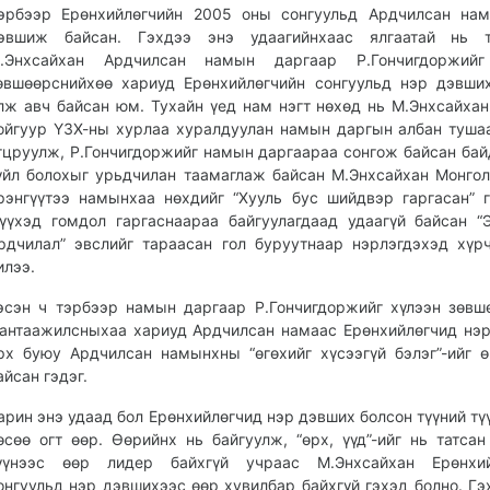
эрбээр Ерөнхийлөгчийн 2005 оны сонгуульд Ардчилсан нам
эвшиж байсан. Гэхдээ энэ удаагийнхаас ялгаатай нь 
.Энхсайхан Ардчилсан намын дар­гаар Р.Гончигдоржийг
өвшөөрснийхөө хариуд Ерөнхийлөгчийн сон­гуульд нэр дэвших
лж авч байсан юм. Тухайн үед нам нэгт нөхөд нь М.Энхсайхан
ойгуур ҮЗХ-ны хурлаа хуралдуулан намын даргын албан туша
гцруулж, Р.Гончигдоржийг намын даргаараа сонгож байсан бай
үйл болохыг урьдчилан таамаглаж байсан М.Энхсайхан Монго
рэнгүүтээ намынхаа нөхдийг “Хууль бус шийдвэр гаргасан” 
үүхэд гомдол гаргаснаараа байгуулагдаад удаагүй байсан “
рдчилал” эвслийг тараасан гол буруутнаар нэрлэгдэхэд хүр
илээ.
эсэн ч тэрбээр намын даргаар Р.Гончигдоржийг хүлээн зөвш
антаажилсныхаа хариуд Ардчилсан намаас Ерөнхийлөгчид нэ
рх буюу Ардчилсан намынхны “өгөхийг хүсээгүй бэлэг”-ийг 
айсан гэдэг.
арин энэ удаад бол Ерөнхийлөгчид нэр дэвших болсон түүний тү
өсөө огт өөр. Өөрийнх нь байгуулж, “өрх, үүд”-ийг нь татса
үүнээс өөр лидер байхгүй учраас М.Энхсайхан Ерөнхий
онгуульд нэр дэвшихээс өөр хувилбар байхгүй гэхэд болно. Гэ