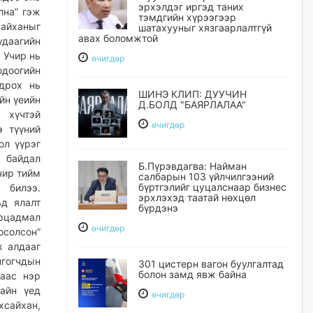
эрхэлдэг иргэд таних
лна” гэж
тэмдгийн хүрээгээр
сайханыг
шатахууныг хязгаарлалтгүй
авах боломжтой
удаагийн
 Учир нь
өчигдѳр
одоогийн
одрох нь
ШИНЭ КЛИП: ДУУЧИН
йн үеийн
Д.БОЛД "БАЯРЛАЛАА"
 хүчтэй
өчигдѳр
э түүний
ол үүрэг
 байдал
Б.Пүрэвдагва: Найман
чир тийм
салбарын 103 үйлчилгээний
бүртгэлийг цуцалснаар бизнес
 билээ.
эрхлэхэд таатай нөхцөл
ьд ялалт
бүрдэнэ
урцадмал
өчигдѳр
осолсон”
х алдааг
нгогчдын
301 цистерн вагон буулгалтад
болон замд явж байна
-аас нэр
хайн үед
өчигдѳр
хсайхан,