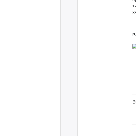
т
х
Р
Э