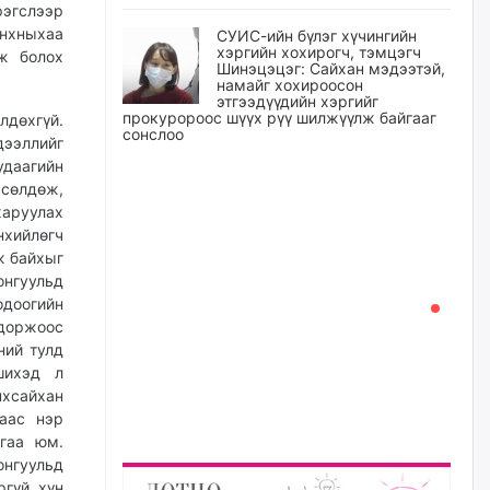
эгслээр
нхныхаа
СУИС-ийн бүлэг хүчингийн
хэргийн хохирогч, тэмцэгч
ж болох
Шинэцэцэг: Сайхан мэдээтэй,
намайг хохироосон
этгээдүүдийн хэргийг
прокуророос шүүх рүү шилжүүлж байгааг
лдөхгүй.
сонслоо
дээллийг
удаагийн
өчигдѳр
сөлдөж,
харуулах
Өчигдрийн байдлаар ₮10000
нхийлөгч
доош дүнгээр шатахууны
худалдан авалт хийсэн 1500
ж байхыг
баримт бүртгэгджээ
онгуульд
доогийн
өчигдѳр
доржоос
ний тулд
Шатахуун олголтыг 50,000
шихэд л
төгрөгөөр хязгаарласныг
нэмэгдүүлж 100,000 төгрөгт
хсайхан
хүргэхээр судалж байгаа
аас нэр
өчигдѳр
гаа юм.
нгуульд
ргүй хүн