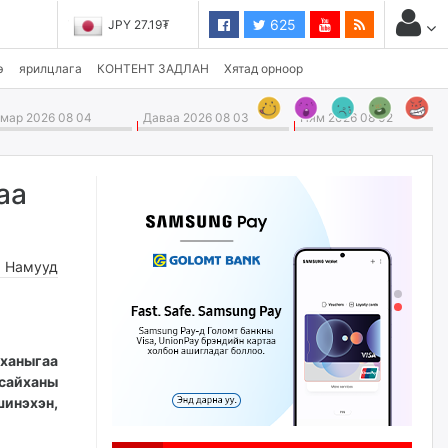
625
JPY 27.19₮
э
ярилцлага
КОНТЕНТ ЗАДЛАН
Хятад орноор
ар 2026 08 04
Даваа 2026 08 03
Ням 2026 08 02
аа
,
Намууд
ханыгаа
сайханы
инэхэн,