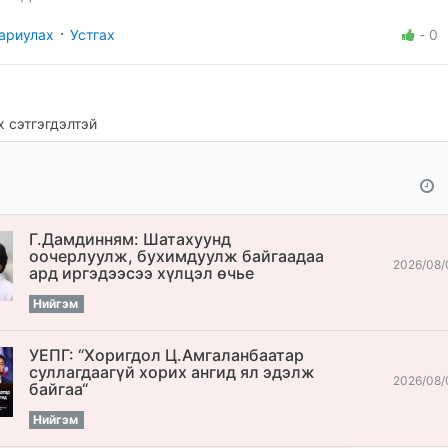
·
ариулах
Устгах
-
0
 сэтгэгдэлтэй
Г.Дамдинням: Шатахуунд
оочерлуулж, бухимдуулж байгаадаа
2026/08/
ард иргэдээсээ хүлцэл өчье
Нийгэм
УЕПГ: “Хоригдол Ц.Амгаланбаатар
cуллагдаагүй хорих ангид ял эдэлж
2026/08/
байгаа“
Нийгэм