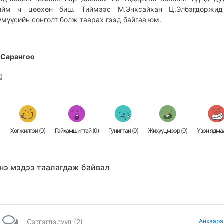
ийм ч цөөхөн биш. Тиймээс М.Энхсайхан Ц.Элбэгдоржид
үмүүсийн сонголт болж таарах гээд байгаа юм.
.Сарангоо
Хөгжилтэй (
0
)
Гайхамшигтай (
0
)
Гунигтай (
0
)
Жихүүцмээр (
0
)
Үзэн ядмаа
нэ мэдээ таалагдаж байвал
Сэтгэгдэлүүд (2)
Анхаара