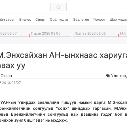
ийн засаг
Бизнес
Спорт
Соёл урлаг
Зөвлөгөө
Чөлөөт
Шар мэдэ
026 08 07
Пүрэв 2026 08 06
Лхагва 2026 08 05
Мягм
М.Энхсайхан АН-ынхнаас хариуг
авах уу
.Отгон
Улс төр
2013-
2026-
2013/05/07
05-
08-
07
08
14:07:59
14:22:17
ҮАН-ын Удирдах зөвлөлийн гишүүд намын дарга М.Энхсай
рөнхийлөгчийн сонгуульд “сойх” шийдвэр гаргасан. М.Энх
увьд Ерөнхийлөгчийн сонгуульд нэр дэвшинэ гэдэг бол ш
онихон зүйл биш гэдэг нь мэдээж.