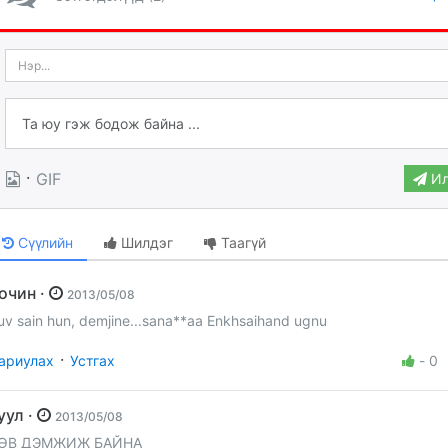
·
GIF
Ил
Сүүлийн
Шилдэг
Таагүй
Зочин ·
2013/05/08
uv sain hun, demjine...sana**aa Enkhsaihand ugnu
·
ариулах
Устгах
-
0
Туул ·
2013/05/08
ӨВ ДЭМЖИЖ БАЙНА