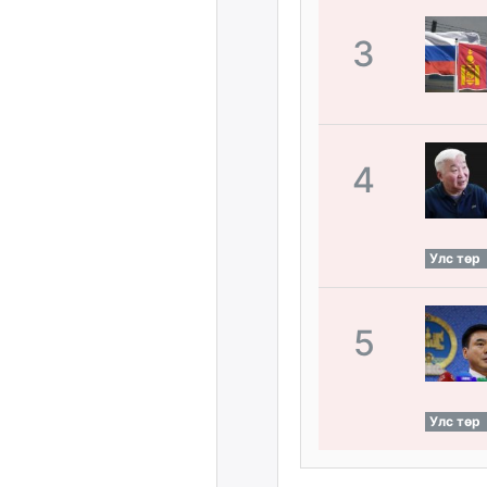
3
4
Улс төр
5
Улс төр