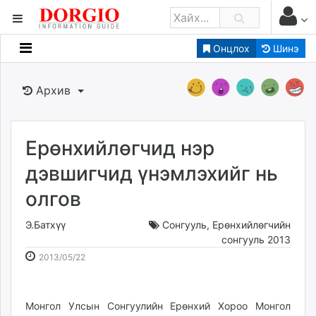
Онцлох
Шинэ
Мэдээллийн
Зар мэдээллийн
Архив
Банк санхүү
Бизнес ААН
Төрийн
Ерөнхийлөгчид нэр
Нийслэлийн
дэвшигчид үнэмлэхийг нь
олгов
dorgio.mn
Gogo.mn
Э.Батхүү
Сонгууль
,
Ерөнхийлөгчийн
caak.mn
сонгууль 2013
2013-
2026-
news.mn
2013/05/22
05-
08-
zindaa.mn
22
10
Baabar.mn
15:34:54
12:09:17
Монгол Улсын Сонгуулийн Ерөнхий Хороо Монгол
tovch.mn