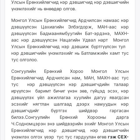
Улсын Ерөнхийлөгчид нэр дэвшигчид нэр дэвшигчийн
ikon.mn
үнэмлэхийг нь өнөөдөр олгов.
mnb.mn
Монгол Улсын Ерөнхийлөгчид Ардчилсан намаас нэр
Livetv.mn
дэвшүүлсэн Цахиагийн Элбэгдорж, МАН-аас нэр
Eguur.mn
дэвшүүлсэн Бадмаанямбуугийн Бат-эрдэнэ, МАХН-
24tsag.mn
аас нэр дэвшүүлсэн Нацагийн Удвал нарт Монгол
shuud.mn
Улсын Ерөнхийлөгчид нэр дэвшиж бүртгүүлсэн тул
eagle.mn
нэр дэвшигчийн үнэмлэхийг нь Батламжийн хамт тус
ergelt.mn
тус олголоо.
zarig.mn
Сонгуулийн Ерөнхий Хороо Монгол Улсын
today.mn
Ерөнхийлөгчид Ардчилсан нам, МАН, МАХН-аас тус
zuv.mn
тус нэр дэвшүүлсэн нэр дэвшигчдийн талаар
mminfo.mn
ирүүлсэн баримт бичиг үнэн зөв, гүйцэд эсэх, нэр
дэвшүүлэх үйл ажиллагаа хуулийн дагуу явагдсан
ugluu.mn
эсэхийг нягтлан шалгаад дээрх намуудын нэр
urlag.mn
дэвшигчдийг бүртгэх шийдвэр гаргасан
unen.mn
билээ.Сонгуулийн Ерөнхий Хорооны дарга
asu.mn
Ч.Содномцэрэн энэ шийдвэрийн эхийг Монгол Улсын
shudarga.mn
Ерөнхийлөгчид нэр дэвшигчид нэр дэвшигчийн
үнэмлэх олгох үеэр тус тус гардуулан өгөв
гэж СЕХ-
shuurhai.mn