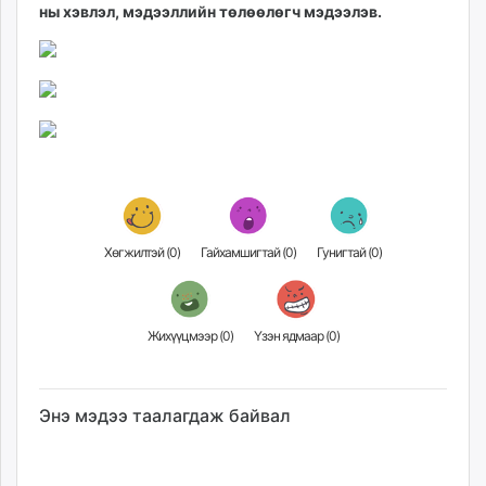
ны хэвлэл, мэдээллийн төлөөлөгч мэдээлэв.
unuudur.mn
isee.mn
mglradio.com
fact.mn
itoim.mn
tumen.mn
shuum.mn
times.mn
tvmongolia.mn
Хөгжилтэй (
0
)
Гайхамшигтай (
0
)
Гунигтай (
0
)
mass.mn
unegui.mn
assa.mn
Жихүүцмээр (
0
)
Үзэн ядмаар (
0
)
toim.mn
tac.mn
paparazzi.mn
Энэ мэдээ таалагдаж байвал
unread.today