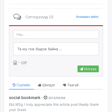
Сэтгэгдэлүүд (2)
Анхаарах зүйлс
·
GIF
Илгээх
Сүүлийн
Шилдэг
Таагүй
social bookmark ·
2013/06/06
EbLW5g I truly appreciate this article post.Really thank
you! Great.