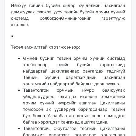
Ийнхүү говийн бүсийн өндөр хүчдэлийн цахилгаан
дамжуулах сүлжээ үүсч төвийн бүсийн эрчим хүчний
системд холбогдонӨмнийнговийг гэрэлтүүлж
эхэллээ.
Төсөл амжилттай хэрэгжсэнээр:
Өмнөд бүсийг төвийн эрчим хүчний системд
холбосноор говийн бүсийн хэрэглэгчид
найдвартай цахилгаанаар хангагдах төдийгүй
Төвийн бүсийн хэрэглэгчдийн цахилгаан
хангамжийн найдвартай байдлыг дээшлүүлнэ.
Тавантолгой орчмын Нүүрс баяжуулах
үйлдвэрүүдээс ялгагдах ихээхэн хэмжээний
эрчим хүчний нүүрсийг ашиглан Цахилгааны
томоохон эх үүсвэрүүд баригдсанаар Төвийн
бүс болон Улаанбаатар хотын өсөн нэмэгдэж
байгаа хэрэгцээг хангахад ашиглагдана.
Тавантолгой, Оюутолгой төслийн цахилгааны
боломжит хэрэглээг дотоодоос хангаснаар