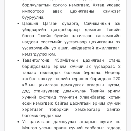
борлуулалтын орлого нэмэгдэж, Хятад улсаас
импортоор авах цахилгааны хэмжээг
бууруулна.
Цаашид Цагаан суварга, Сайншандын аж
үйлдвэрийн цогцолбороор дамжин Төвийн
болон Говийн бүсийн цахилгаан хангамжийн
нэгдсэн системийг үүсгэснээр цахилгааны эх
үүсвэрүүдийн үр ашиг, найдвартай ажиллагааг
нэмэгдүүлэх юм.
Тавантолгойд 450МВт-ын цахилгаан станц
баригдсанаар эрчим хүчний эх үүсвэрээс 2
талаас тэжээгдэх боломж бүрдэнэ. Өөрөөр
хэлбэл энэхүү төслийн хүрээнд баригдсан 220
кВ-ын цахилгаан дамжуулах агаарын шугам,
дэд станцуудаар дамжуулан Төвийн эрчим
хүчний системд түүнчлэн Улаанбаатар хотын
өсөн нэмэгдэж байгаа цахилгаан эрчим хүчний
хэрэгцээг тодорхой хэмжээгээр хангах
боломж бүрдэх юм.
Уг цахилгаан дамжуулах агаарын шугам нь
Монгол улсын эрчим хүчний салбарыг гадаад