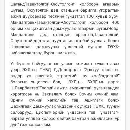
шатандТавантолгой-Оюутолгойг холбосон агаарын
unuudur.mn
шугам, Оюутолгой дэд станцын барилга угсралтын
isee.mn
ажил дууссанаар төслийн гүйцэтгэл 100 хувьд хүрч,
mglradio.com
Мандалговь-Тавантолгой-Оюутолгойг холбосон 400
fact.mn
орчим км цахилгаан дамжуулах агаарын шугамЧойр,
itoim.mn
Мандалговь дэд станцын өргөтгөл,Тавантолгой,
Оюутолгой дэд станцууд ашиглагч байгууллага болох
tumen.mn
Цахилгаан дамжуулах үндэсний сүлжээ ТӨХК-
shuum.mn
нийашиглалтанд бүрэн шилжлээ.
times.mn
tvmongolia.mn
Уг бүтээн байгуулалтыг улсын комисст хүлээн авах
үеэр ЭХЯ-ны ТНБД Д.Дэлгэрцогт “Энэхүү төсөл нь
mass.mn
өндөр үр ашигтай, стратегийн ач холбогдолтой”
unegui.mn
болохыг онцолсон бол, ЭХЯ-ны БХЗГ-ын дарга
assa.mn
Ц.Баярбаатар“Төслийн ажил амжилттай, хугацаандаа
toim.mn
хэрэгжсэн нь Захиалагч болох Эрчим хүчний яам,
tac.mn
Эрчим хүчний хөгжлийн төв, Ашиглагч болох
Цахилгаан дамжуулах үндэсний сүлжээ ТӨХК, түүний
paparazzi.mn
салбарууд, Диспетчерийн үндэсний төв Гүйцэтгэгч
unread.today
нартай уялдаа холбоо сайтай хамтран ажилласны үр
дүн” гэж хэлсэн юм.