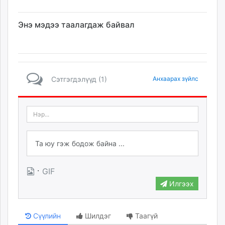
Энэ мэдээ таалагдаж байвал
Сэтгэгдэлүүд (1)
Анхаарах зүйлс
·
GIF
Илгээх
Сүүлийн
Шилдэг
Таагүй