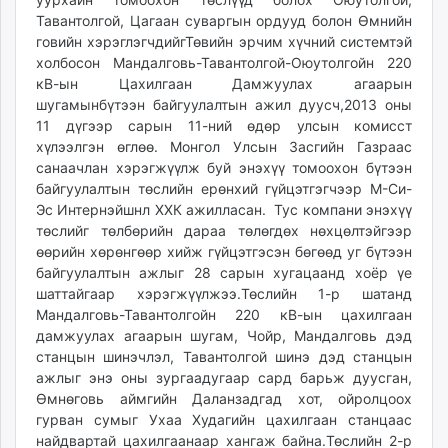
ikon.mn
Тавантолгой, Цагаан суваргын ордууд болон Өмнийн
mnb.mn
говийн хэрэглэгчдийгТөвийн эрчим хүчний системтэй
холбосон Мандалговь-Тавантолгой-Оюутолгойн 220
Livetv.mn
кВ-ын Цахилгаан Дамжуулах агаарын
Eguur.mn
шугамынбүтээн байгуулалтын ажил дуусч,2013 оны
24tsag.mn
11 дүгээр сарын 11-ний өдөр улсын комисст
shuud.mn
хүлээлгэн өглөө. Монгол Улсын Засгийн Газраас
eagle.mn
санаачлан хэрэгжүүлж буй энэхүү томоохон бүтээн
байгуулалтын төслийн ерөнхий гүйцэтгэгчээр М-Си-
ergelt.mn
Эс Интернэйшнл ХХК ажилласан. Тус компани энэхүү
zarig.mn
төслийг төлбөрийн дараа төлөгдөх нөхцөлтэйгээр
today.mn
өөрийн хөрөнгөөр хийж гүйцэтгэсэн бөгөөд уг бүтээн
zuv.mn
байгуулалтын ажлыг 28 сарын хугацаанд хоёр үе
mminfo.mn
шаттайгаар хэрэгжүүлжээ.Төслийн 1-р шатанд
Мандалговь-Тавантолгойн 220 кВ-ын цахилгаан
ugluu.mn
дамжуулах агаарын шугам, Чойр, Мандалговь дэд
urlag.mn
станцын шинэчлэл, Тавантолгой шинэ дэд станцын
unen.mn
ажлыг энэ оны зургаадугаар сард барьж дуусган,
asu.mn
Өмнөговь аймгийн Даланзадгад хот, ойролцоох
shudarga.mn
гурван сумыг Ухаа Худагийн цахилгаан станцаас
shuurhai.mn
найдвартай цахилгаанаар хангаж байна.Төслийн 2-р