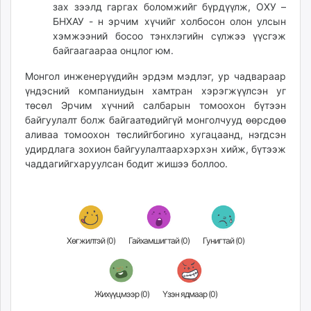
зах зээлд гаргах боломжийг бүрдүүлж, ОХУ –
БНХАУ - н эрчим хүчийг холбосон олон улсын
хэмжээний босоо тэнхлэгийн сүлжээ үүсгэж
байгаагаараа онцлог юм.
Монгол инженерүүдийн эрдэм мэдлэг, ур чадвараар
үндэсний компаниудын хамтран хэрэгжүүлсэн уг
төсөл Эрчим хүчний салбарын томоохон бүтээн
байгуулалт болж байгаатөдийгүй монголчууд өөрсдөө
аливаа томоохон төслийгбогино хугацаанд, нэгдсэн
удирдлага зохион байгуулалтаархэрхэн хийж, бүтээж
чаддагийгхаруулсан бодит жишээ боллоо.
Хөгжилтэй (
0
)
Гайхамшигтай (
0
)
Гунигтай (
0
)
Жихүүцмээр (
0
)
Үзэн ядмаар (
0
)