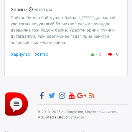
Зочин ·
2013/11/14
Сайхан бүтээн байгуулалт байна. Ц******даа манай
улс тогны асуудалгүй болчихвол хөгжил аяандаа
дээшилнэ гэж бодож байна. Удахгүй эрчим хүчний
дутагдалгүй, яаж өвөлжинөө гэдэг яриа байхгүй
болоосой гэж хүсэж байна.
·
Хариулах
Устгах
-
0
-
0
© 2013-2026 он Dorgio.mn, Мэдээллийн хөтөч
MGL Media Group
бүтээсэн.