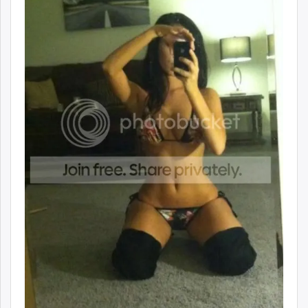
ikon.mn
mnb.mn
Livetv.mn
Eguur.mn
24tsag.mn
shuud.mn
eagle.mn
ergelt.mn
zarig.mn
today.mn
zuv.mn
mminfo.mn
ugluu.mn
urlag.mn
unen.mn
asu.mn
shudarga.mn
shuurhai.mn