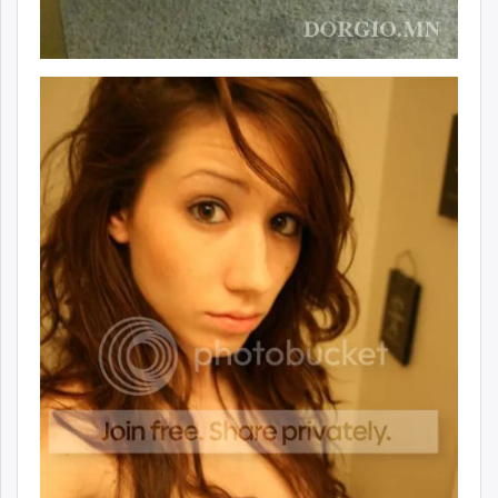
unuudur.mn
isee.mn
mglradio.com
fact.mn
itoim.mn
tumen.mn
shuum.mn
times.mn
tvmongolia.mn
mass.mn
unegui.mn
assa.mn
toim.mn
tac.mn
paparazzi.mn
unread.today