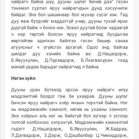
найрагч байна шүү, дууны шүлэг бичив дээ” гэсэн
тэнэмэл суртал яруу найрагчдын дунд хэсүүчилж
байдаг. Энэ бол шашинаар бол мухар сүсэг юм. Тэд
дуу яаж бүтдгийг мэддэггүй учир, дууны тухай ярих
дургүй байж ч болох юм. Эсвэл дуутай болж чадаагүй
ч нэр төртэй болсон яруу найрагчид бусдыгаа
өөртэйгөө адилхан байлгах гэсэн башир санаа
агуулсныг ч үгүйсгэх аргагүй. Одоо энд байгаа
шилдэг дуу хэнийх байна вэ. Д.Нацагдорж,
Б.Явуухулан, Д.Пүрэвдорж, Б.Лхагвасүрэн гээд
манай урдаа барьдаг найрагчид л байна.
Нэгэн зүйл:
Дууны уран бүтээлд орсон яруу найрагч илүү
мэдрэмтгий болдог гэж би ухаарав. Дууны шүлэг
бичсэн яруу найрагч хоёр янзын торхтэй байна. Нэг
нь мэдрэмжийн хэмнэлт, нөгөө нь ухааны хэмнэлт.
Энэ хоёрын аль нэг нь байхгүй бол зүгээр л үсгээр
толгой холбохоос хэтрэхгүй. Мэдрэмжийн хэмнэлтэй
гэдэгт Д.Нацагдорж, Б.Явуухулан, Ж.Бадраа,
Л.Дагвадорж, З.Дорж, О.Дашбалбар Ц.Чимэддорж,