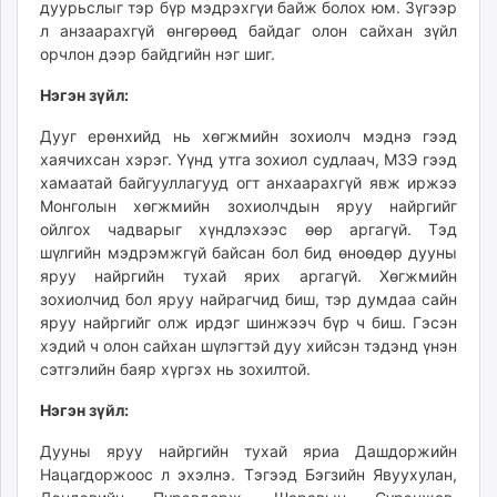
дуурьслыг тэр бүр мэдрэхгүи байж болох юм. Зүгээр
л анзаарахгүй өнгөрөөд байдаг олон сайхан зүйл
орчлон дээр байдгийн нэг шиг.
Нэгэн зүйл:
Дууг ерөнхийд нь хөгжмийн зохиолч мэднэ гээд
хаячихсан хэрэг. Үүнд утга зохиол судлаач, МЗЭ гээд
хамаатай байгууллагууд огт анхаарахгүй явж иржээ
Монголын хөгжмийн зохиолчдын яруу найргийг
ойлгох чадварыг хүндлэхээс өөр аргагүй. Тэд
шүлгийн мэдрэмжгүй байсан бол бид өноөдөр дууны
яруу найргийн тухай ярих аргагүй. Хөгжмийн
зохиолчид бол яруу найрагчид биш, тэр думдаа сайн
яруу найргийг олж ирдэг шинжээч бүр ч биш. Гэсэн
хэдий ч олон сайхан шүлэгтэй дуу хийсэн тэдэнд үнэн
сэтгэлийн баяр хүргэх нь зохилтой.
Нэгэн зүйл:
Дууны яруу найргийн тухай яриа Дашдоржийн
Нацагдоржоос л эхэлнэ. Тэгээд Бэгзийн Явуухулан,