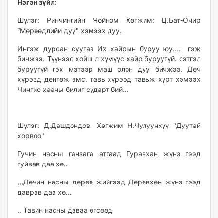
Нэгэн зүйл:
Шүлэг: Ринчингийн Чойном Хөгжим: Ц.Бат-Очир
“Мөрөөдлийи дуу" хэмээх дуу.
Ингэж дурсан суугаа Их хайрын буруу юу.... гэж
бичжээ. Түүнээс хойш л хүмүүс хайр буруугүй. сэтгэл
буруугүй гэх мэтээр маш олон дуу бичжээ. Дөч
хүрээд денгөж амс. тавь хүрээд тавьж хүрт хэмээх
Чингис хааны билиг сударт бий...
Шүлэг: Д.Дашдондов. Хөгжим Н.Чулуунхүү "Дуутай
хорвоо"
Гучин насны ганзага атгаад Гуравхан жүнз гээд
гуйвав даа хө..
,,,Дөчин насны дөреө жийгээд Дөревхөн жүнз гээд
даврав даа хө...
.. Тавин насны даваа өгсөөд