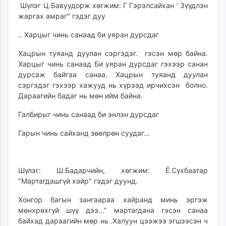
Шүлэг Ц.Бавуудорж хөгжим: Г Гэрэлсайхан ‘ Зүүдлэн
жаргах амраг" гэдэг дуу
.. Харцыг чинь санаад би уяран дурсдаг
Хацрын туяанд дуулан сэргэдэг. гэсэн мөр байна.
Харцыг чинь санаад Би уяран дурсдаг гэхээр санан
дурсаж байгаа санаа. Хацрын туяанд дуулан
сэргэдэг гэхээр хажууд нь хүрээд ирчихсэн болно.
Дараагийн бадаг нь мөн ийм байна.
Галбирыг чинь санаад би энлэн дурсдаг
Гарын чинь сайханд зөөлрөн суудаг...
Шүлэг: Ш.Бадарчийн, хөгжим: Ё.Сүхбаатар
"Мартагдашгүй хайр" гэдэг дуунд.
Хонгор багын зангаараа хайранд минь эргэж
мөнхрөхгүй шүү дээ...” мартагдана гэсэн санаа
байхад дараагийн мөр нь .Халуун цээжээ эгшээсэн ч