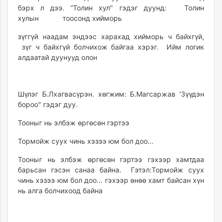
бэрх л дээ. “Толин хул" гэдэг дуунд: Толин
хулын тоосонд хийморь
зүггүй наадам эндээс харахад хийморь ч байхгүй,
зүг ч байхгүй болчихож байгаа хэрэг. Ийм логик
алдаатай дуунууд олон
Шүлэг Б.Лхагвасүрэн. хөгжим: Б.Магсаржав 'Зүүдэн
бороо" гэдэг дуу.
Тооныг нь элбэж өргөсөн гэртээ
Тормойж суух чинь хэзээ юм бол доо...
Тооныг нь элбэж өргөсөн гэртээ гэхээр хамтдаа
барьсан гэсэн санаа байна. Гэтэл:Тормойж суух
чинь хэзээ юм бол доо... гэхээр өнөө хамт байсан хүн
нь алга болчихоод байна