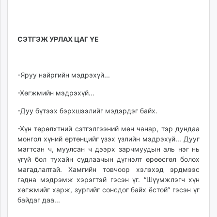
unuudur.mn
isee.mn
mglradio.com
СЭТГЭЖ УРЛАХ ЦАГ ҮЕ
fact.mn
itoim.mn
tumen.mn
-Яруу найргийн мэдрэхүй...
shuum.mn
-Хөгжмийн мэдрэхүй...
times.mn
tvmongolia.mn
-Дуу бүтээх бэрхшээлийг мэдэрдэг байх.
mass.mn
-Хүн төрөлхтний сэтгэлгээний мөн чанар, тэр дундаа
unegui.mn
монгол хүний ертөнцийг үзэх үзлийн мэдрэхүй... Дууг
assa.mn
магтсан ч, муулсан ч дээрх зарчмуудын аль нэг нь
toim.mn
үгүй бол тухайн судлаачын дүгнэлт өрөөсгөл болох
tac.mn
магадлалтай. Хамгийн товчоор хэлэхэд эрдмээс
paparazzi.mn
гадна мэдрэмж хэрэгтэй гэсэн үг. “Шүүмжлэгч хүн
хөгжмийг харж, зургийг сонсдог байх ёстой” гэсэн үг
unread.today
байдаг даа...