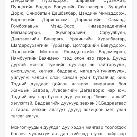
Дэндэвийн Пүрэвдорж, Шаравын Сүрэнжав,
Пунцагийн Бадарч Бавуугийн Лхагвасүрэн, Зундуйн
Дорж, Очирбатын Дашбалбар, Цэндийн Чимэддорж,
Барнангийн Доржпалам, Даржаагийн Саманд.
Гомбожавын Мэнд-Оосо, Чимэдравдангийн
Мягмарсүрэн, Жүмпэрэлийн Саруулбуян,
Дашзэвэгийн Банзрагч, Үржингийн Хүрэлбаатар,
Шагдарсүрэнгийн Гүрбазар, Цоглоржийн Бавуудорж.
Лханаагийн Мөнхтөр, Ядамдоржийн Бадамсүрэн,
Нямбуугийн Баянмөнх гээд олон нэр гарна. Дуунд
дуртай монгол түмнийг дуугаар нь тайтгаруулж,
омогшуулж, хөглөж, бадрааж, магадгүй гуниглуулж,
уйлуулж чадсан олон сайхан уран бүтээлчид бий.
Тэдний дундаас цойлон ялгарах наирагчид бол
Жамцын Бадраа, Лувсангийн Дагвадорж нар юм.
Тэдний шүлгээр бүтсэн дуу үнэхээр "билиг танхай"
хэллэгтэй. Бадраагийн дуунууд зевхөн Ж.Бадраагаас
л гарах. зөвхөн аялгуут дуунд зохицсон мэт үнэн
тагсаг ажгуу.
Монголчуудын дуулдаг дуу хэдэн мянгаар тоологдох
боловч чухамхүү ая дан хийгээд шүлэг найргаар