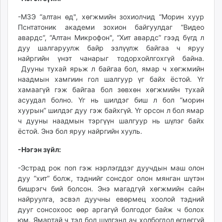
-МЗЭ “алтан өд", хөгжмийн зохиолчид “Морин хуур
Пснтатоник академи зохион байгуулдаг “Видео
авардс“, “Алтан Микрофон", “Хит авардс” гээд бүгд л
дуу шалгаруулж байр эзлүүлж байгаа ч яруу
найргийн үнэт чанарыг тодорхойлгохгүй байна.
Дууны тухай ярьж л байгаа бол, ямар ч хөгжмийн
наадмын хамгиин гол шалгуур үг байх ёстой. Үг
хамаагүй гэж байгаа бол зөвхөн хөгжмийн тухай
асуудал болно. Үг нь шилдэг биш л бол “морин
хуурын” шилдэг дуу гэж байхгүй. Үг орсон л бол ямар
ч дууны наадмын тэргүүн шалгуур нь шүлэг байх
ёстой. Энэ бол яруу найргийн хууль.
-Нэгэн зүйл:
-Эстрад рок поп гэж нэрлэгддэг дуучдын маш олон
дуу “хит” болж, тэднийг сонсдог олон мянган шүтэн
бишрэгч бий болсон. Энэ магадгүй хөгжмийн сайн
найруулга, эсвэл дуучны евөрмец хоолой тэдний
дууг сонсохоос өөр аргагүй болгодог байж ч болох
юм. Ямартай ч тэд бол шүлгэнд ач холбогдол өгдөггүй