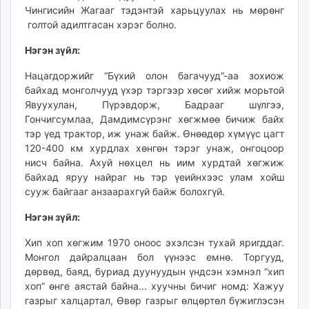
Чингисийн Жагааг тэдэнтэй харьцуулах нь мөрөнг
голтой адилтгасан хэрэг болно.
Нэгэн зүйл:
Нацагдоржийг “Бүхий олон багачууд”-аа зохиож
байхад монголчууд үхэр тэргээр хөсөг хийж морьтой
Явуухулан, Пүрэвдорж, Бадрааг шүлгээ,
Гончигсумлаа, Дамдимсүрэнг хөгжмөө бичиж байх
тэр үед трактор, иж унаж байж. Өнөөдөр хүмүүс цагт
120-400 км хурдлах хөнгөн тэрэг унаж, онгоцоор
нисч байна. Ахуй нөхцел нь иим хурдтай хөгжиж
байхад яруу найраг нь тэр үеийнхээс улам хойш
сууж байгааг анзаарахгүй байж болохгүй.
Нэгэн зүйл:
Хип хоп хөгжим 1970 оноос эхэлсэн тухай яригддаг.
Монгол дайралцаан бол үүнээс емнө. Торгууд,
дөрвөд, баяд, буриад дуунуудын үндсэн хэмнэл “хип
хоп” өнге аястай байна... хуучны бичиг номд: Хажуу
газрыг халцартал, Өвөр газрыг өлцөртөл бүжиглэсэн