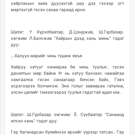
хайрлахын заяа дуусахгүй шүү дзэ гэхээр огт
мартахгүй гэсэн санаа гараад ирнэ.
Шүлэг: Ү Хүрэлбаатар, Д.Цэнджав, Ш.Гүрбазар.
хегжим Л.Балхжав "Хайрын дээд хань минь" гэдэг
дуу:
...Халуун мөрийг чинь түшиж явъя
Хайруу хатууг ханиараа би чинь туулья.. гэсэн
дахилтын мөр байна Уг нь хатуу бүхнээс чамайгаа
хамгаална гэсэн санаагаар бичсэн байх, Гэвч
эсрэгээрээ болчихож. Энэ голыг завиараа гатална,
элсэн цөлийг тэмээгээрээ туулъя гэдэгтэй адил юм.
Шүлэг: Ш.Гүрбазар хөгжим: Ё. Сүхбаатар “Санаанд
илхэн хань" гэдэг дуу.
Гэр баганадсан бүлийнхзэ өрхийг үүрээр татсан.. Гэр