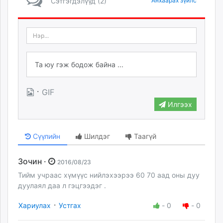
Сэтгэгдэлүүд (2)
Анхаарах зүйлс
·
GIF
Илгээх
Сүүлийн
Шилдэг
Таагүй
Зочин ·
2016/08/23
Тийм учраас хүмүүс нийлэхээрээ 60 70 аад оны дуу
дуулаял даа л гэцгээдэг .
·
Хариулах
Устгах
-
0
-
0