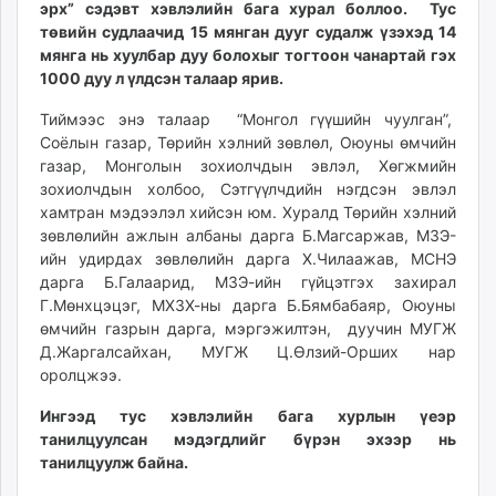
эрх” сэдэвт хэвлэлийн бага хурал боллоо. Тус
ikon.mn
төвийн судлаачид 15 мянган дууг судалж үзэхэд 14
mnb.mn
мянга нь хуулбар дуу болохыг тогтоон чанартай гэх
Livetv.mn
1000 дуу л үлдсэн талаар ярив.
Eguur.mn
Тиймээс энэ талаар “Монгол гүүшийн чуулган”,
24tsag.mn
Соёлын газар, Төрийн хэлний зөвлөл, Оюуны өмчийн
shuud.mn
газар, Монголын зохиолчдын эвлэл, Хөгжмийн
eagle.mn
зохиолчдын холбоо, Сэтгүүлчдийн нэгдсэн эвлэл
ergelt.mn
хамтран мэдээлэл хийсэн юм. Хуралд Төрийн хэлний
зөвлөлийн ажлын албаны дарга Б.Магсаржав, МЗЭ-
zarig.mn
ийн удирдах зөвлөлийн дарга Х.Чилаажав, МСНЭ
today.mn
дарга Б.Галаарид, МЗЭ-ийн гүйцэтгэх захирал
zuv.mn
Г.Мөнхцэцэг, МХЗХ-ны дарга Б.Бямбабаяр, Оюуны
mminfo.mn
өмчийн газрын дарга, мэргэжилтэн, дуучин МУГЖ
ugluu.mn
Д.Жаргалсайхан, МУГЖ Ц.Өлзий-Орших нар
оролцжээ.
urlag.mn
unen.mn
Ингээд тус хэвлэлийн бага хурлын үеэр
asu.mn
танилцуулсан мэдэгдлийг бүрэн эхээр нь
shudarga.mn
танилцуулж байна.
shuurhai.mn