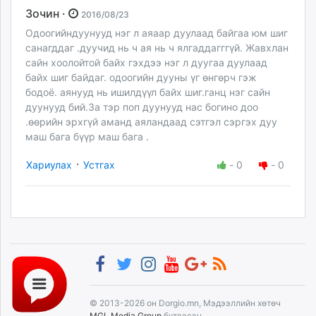
Зочин ·
2016/08/23
Одоогийндуунууд нэг л аяаар дуулаад байгаа юм шиг
санагддаг .дуучид нь ч ая нь ч ялгаддагггүй. Жавхлан
сайн хоолойтой байх гэхдээ нэг л дуугаа дуулаад
байх шиг байдаг. одоогийн дууны үг өнгөрч гэж
бодоё. аянууд нь ишилдүүл байх шиг.ганц нэг сайн
дуунууд бий.За тэр поп дуунууд нас богино доо
.өөрийн эрхгүй аманд аяландаад сэтгэл сэргэх дуу
маш бага бүүр маш бага .
·
Хариулах
Устгах
-
0
-
0
© 2013-2026 он Dorgio.mn, Мэдээллийн хөтөч
MGL Media Group
бүтээсэн.