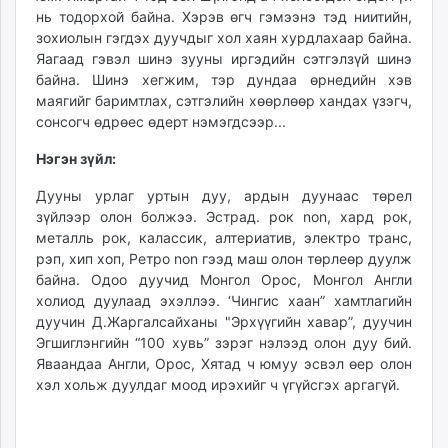
нь тодорхой байна. Хэрэв өгч гэмээнэ тэд ниитийн,
зохиолын гэгдэх дуучдыг хол хаян хурдлахаар байна.
Яагаад гэвэл шинэ зууны иргэдийн сэтгэлзүй шинэ
байна. Шинэ хегжим, тэр дундаа өрнедийн хэв
маягийг баримтлах, сэтгэлийн хөөрлөөр хандах үзэгч,
сонсогч өдрөес өдерт нэмэгдсээр...
Нэгэн зүйл:
Дууны урлаг уртын дуу, ардын дуунаас төрел
зүйлээр олон болжээ. Эстрад. рок non, хард рок,
металль рок, калассик, алтериатив, электро транс,
рэп, хип хоп, Ретро non гээд маш олон төрлеөр дуулж
байна. Одоо дуучид Монгол Орос, Монгол Англи
холиод дуулаад эхэллээ. ‘Чингис хаан” хамтлагийн
дуучин Д.Жаргалсайханы "Эрхүүгийн хавар”, дуучин
Эгшиглэнгийн “100 хувь” зэрэг нэлээд олон дуу бий.
Яваандаа Англи, Орос, Хятад ч юмуу эсвэл өер олон
хэл хольж дуулдаг моод ирэхийг ч үгүйсгэх аргагүй.