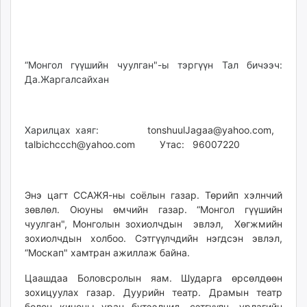
“Монгол гүүшийн чуулган"-ы тэргүүн Тал бичээч:
Да.Жаргалсайхан
Харилцах хаяг:
tonshuulJagaa@yahoo.com
,
talbichccch@yahoo.com
Утас: 96007220
Энэ цагт ССАЖЯ-ны соёлын газар. Төрийп хэлнчий
зөвлөл. Оюуны өмчийн газар. “Монгол гүүшийн
чуулган", Монголын зохиолчдын эвлэл, Хөгжмийн
зохиолчдын холбоо. Сэтгүүлчдийн нэгдсэн эвлэл,
“Москап" хамтран ажиллаж байна.
Цаашдаа Боловсролын яам. Шударга өрсөлдөөн
зохицуулах газар. Дуурийн театр. Драмын театр
болон киноны уран бүтээлчид. сэтгүүлч, урлагийн