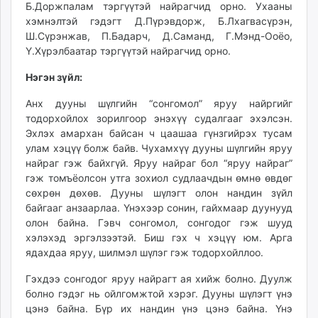
Б.Доржпалам тэргүүтэй найрагчид орно. Ухааны
хэмнэлтэй гэдэгт Д.Пүрэвдорж, Б.Лхагвасүрэн,
Ш.Сүрэнжав, П.Бадарч, Д.Саманд, Г.Мэнд-Ооёо,
Ү.Хүрэлбаатар тэргүүтэй найрагчид орно.
Нэгэн зүйл:
Анх дууны шүлгийн “сонгомол” яруу найргийг
тодорхойлох зорилгоор энэхүү судалгааг эхэлсэн.
Эхлэх амархан байсан ч цаашаа гүнзгийрэх тусам
улам хэцүү болж байв. Чухамхүү дууны шүлгийн яруу
найраг гэж байхгүй. Яруу найраг бол “яруу найраг”
гэж томъёолсон утга зохиол судлаачдын өмнө өвдөг
сөхрөн дөхөв. Дууны шүлэгт олон нандин зүйл
байгааг анзаарлаа. Үнэхээр сонин, гайхмаар дуунууд
олон байна. Гэвч сонгомол, сонгодог гэж шууд
хэлэхэд эргэлзээтэй. Биш гэх ч хэцүү юм. Арга
ядахдаа яруу, шилмэл шүлэг гэж тодорхойллоо.
Гэхдээ сонгодог яруу найрагт ая хийж болно. Дуулж
болно гэдэг нь ойлгомжтой хэрэг. Дууны шүлэгт үнэ
цэнэ байна. Бүр их нандин үнэ цэнэ байна. Үнэ