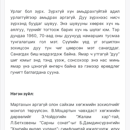
Урлаг бол зүрх. Зүрхгүй хүн амьдрахгүйтэй адил
урлаггүйгээр амьдрах аргагүй. Дуу зүрхнээс нисч
зүрхэнд буудаг шувуу. Энэ шувууны хөөрөх хүч нь
аялгуу, түүнийг тогтоож барих хүч нь шүлэг юм. Тэр
дундаа 1960, 70-аад оны дуунууд намарших тусмаа
тунгалагших гол мэт. Сүүлийн үед үг эгшиглэн
зохицсон дуу тун чиг цөөрсөн мэт санагддаг.
Санагдах биш мэдрэгдэж байна. Ямар ч утгагүй “дуу”
шиг юмыг энд тэнд үзэж, сонсохоор энэ нас минь
ямар үнэ цэнэгүй өнгөрч байна вэ гэмээр өрөвдлөг
гунигт баглагдана сууна.
Нэгэн зүйл:
Мартахын аргагүй олон сайхам хөгжмийн зохиолчийг
монгол төрүүлсэн. В.Моцартын чавхдаст хөгжмийн
дөрвөлийг Э.Чойдогийн “Жалам хар”-тай,
Л.Бетховены “Сарны сонат”-ыг Б.Дамдинсүрэнгийн
“Хэнтийн өндөр ууланд”- симфонитай ижилсүүлж, илүү