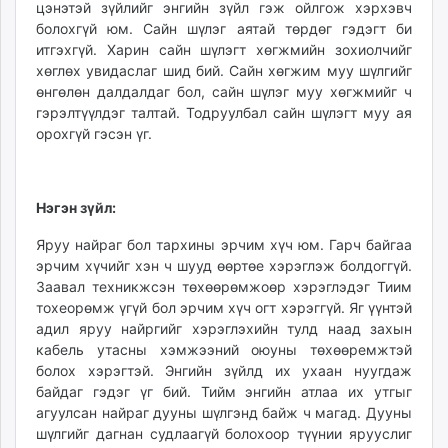
цэнэтэй зүйлийг энгийн зүйл гэж ойлгож хэрхэвч
болохгүй юм. Сайн шүлэг аятай төрдөг гэдэгт би
итгэхгүй. Харин сайн шүлэгт хөгжмийн зохиолчийг
хөглөх увидаслаг шид бий. Сайн хөгжим муу шүлгийг
өнгөлөн далдалдаг бол, сайн шүлэг муу хөгжмийг ч
гэрэлтүүлдэг талтай. Тодруулбал сайн шүлэгт муу ая
орохгүй гэсэн үг.
Нэгэн зүйл:
Яруу найраг бол тархины эрчим хүч юм. Гарч байгаа
эрчим хүчийг хэн ч шууд өөртөе хэрэглэж болдоггүй.
Заавал техникжсэн төхөөрөмжоөр хэрэглэдэг Тиим
тохеорөмж үгүй бол эрчим хүч огт хэрэггүй. Яг үүнтэй
адил яруу найргийг хэрэглэхийн тулд наад захын
кабель утасны хэмжээний оюуны төхөөремжтэй
болох хэрэгтэй. Энгийн зүйлд их ухаан нуугдаж
байдаг гэдэг үг бий. Тийм энгийн атлаа их утгыг
агуулсан найраг дууны шүлгэнд байж ч магад. Дууны
шүлгийг дагнан судлаагүй болохоор түүнии ярууслиг