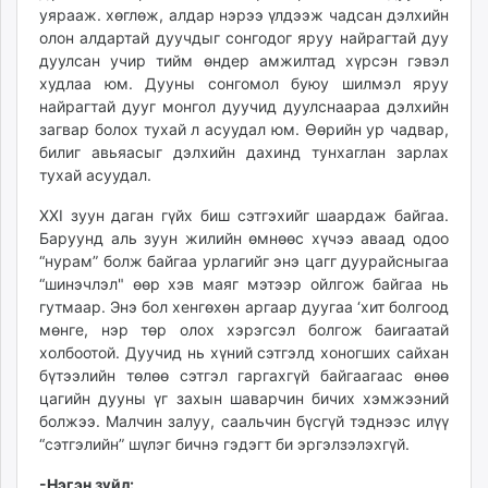
уярааж. хөглөж, алдар нэрээ үлдээж чадсан дэлхийн
олон алдартай дуучдыг сонгодог яруу найрагтай дуу
дуулсан учир тийм өндер амжилтад хүрсэн гэвэл
худлаа юм. Дууны сонгомол буюу шилмэл яруу
найрагтай дууг монгол дуучид дуулснаараа дэлхийн
загвар болох тухай л асуудал юм. Өөрийн ур чадвар,
билиг авьяасыг дэлхийн дахинд тунхаглан зарлах
тухай асуудал.
XXI зуун даган гүйх биш сэтгэхийг шаардаж байгаа.
Баруунд аль зуун жилийн өмнөөс хүчээ аваад одоо
“нурам” болж байгаа урлагийг энэ цагг дуурайсныгаа
“шинэчлэл" өөр хэв маяг мэтээр ойлгож байгаа нь
гутмаар. Энэ бол хенгөхөн аргаар дуугаа ‘хит болгоод
мөнге, нэр төр олох хэрэгсэл болгож баигаатай
холбоотой. Дуучид нь хүний сэтгэлд хоногших сайхан
бүтээлийн төлөө сэтгэл гаргахгүй байгаагаас өнөө
цагийн дууны үг захын шаварчин бичих хэмжээний
болжээ. Малчин залуу, саальчин бүсгүй тэднээс илүү
“сэтгэлийн” шүлэг бичнэ гэдэгт би эргэлзэлэхгүй.
-Нэгэн зүйл: