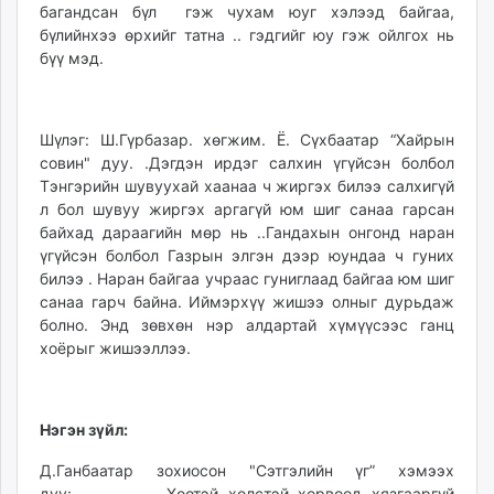
багандсан бүл гэж чухам юуг хэлээд байгаа,
бүлийнхээ өрхийг татна .. гэдгийг юу гэж ойлгох нь
бүү мэд.
Шүлэг: Ш.Гүрбазар. хөгжим. Ё. Сүхбаатар “Хайрын
совин" дуу. .Дэгдэн ирдэг салхин үгүйсэн болбол
Тэнгэрийн шувуухай хаанаа ч жиргэх билээ салхигүй
л бол шувуу жиргэх аргагүй юм шиг санаа гарсан
байхад дараагийн мөр нь ..Гандахын онгонд наран
үгүйсэн болбол Газрын элгэн дээр юундаа ч гуних
билээ . Наран байгаа учраас гуниглаад байгаа юм шиг
санаа гарч байна. Иймэрхүү жишээ олныг дурьдаж
болно. Энд зөвхөн нэр алдартай хүмүүсээс ганц
хоёрыг жишээллээ.
Нэгэн зүйл:
Д.Ганбаатар зохиосон "Сэтгэлийн үг” хэмээх
дуу: Хөөтэй хөлстэй хорвоод хязгааргүй