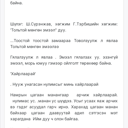
байна.
Шүлэг: Ш.Сүрэнжав, хөгжим Г.Тэрбишийн хөгжим:
'Тольтой мөнгөн эмээл" дуу.
...Тоостой тоостой замаараа Товолзуулж л явлаа
Тольтой мөнгөн эмээлээ
Гялалзуулж л явлаа . Эмээл гялалзах уу. эзэнгүй
эмээл, морь юмуу гэмээр ойлголт төрөхөөр байна.
'Хайрлаарай'
. Нууж унагасан нулимсыг минь хайрлаарай
Намрын цагаан манангаар арчиж хайрлаарай.
нулимас ус. .манан ус шүүдээ. Усыг усаах яаж арчих
вэ гэдэг асуудал гарч ирнэ. Харахад цагаан манан
байхаар цагаан даавуутай адил сэтгэсэн мэт
харагдана Ийм дуу ч олон байгаа.