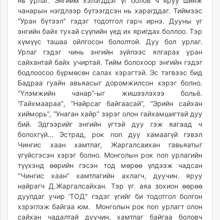
нь урлаг. Энгийм хэлэгддэг үг болов ч яруу шинж
чанарын нэгдлээр бүтээгдсэн нь харагддаг. Тиймээс
“Уран бүтээл" гэдэг тодотгол гарч ирнэ. Дууны үг
энгийн байх тухай сүүлийн үед их яригдах боллоо. Тэр
хүмүүс ташаа ойлгосон бололтой. Дуу бол урлаг.
Урлаг гэдэг чинь энгийн зүйлээс ялгарах уран
сайхантай байх учиртай. Тийм болохоор энгийн гэдэг
бодлоосоо бүрмөсөн салах хэрэгтэй. Эс тэгвээс бид
Бадраа гуайн авьяасыг доромжилсон хэрэг болно.
“Үлэмжийн чанар”-ыг жишээлэхээ больё.
“Гайхмаараа", “Найрсаг байгаасай”, “Эрийн сайхан
хийморь”, “Унаган хайр” зэрэг олон гайхамшигтай дуу
бий. Эдгээрийг энгийн үгтэй дуу гэж яагаад ч
болохгүй... Эстрад, рок non дуу хамаагүй гэвэл
Чингис хаан хамтлаг, Жаргалсаихан гавьяатыг
үгүйсгэсэн хэрэг болно. Монголын рок non урлагийн
түүхэнд өөрийн гэсэн тод мөрөө үлдээж чадсан
"Чингис хаан” хамтлагийн ахлагч, дуучин. яруу
найрагч Д.Жаргалсайхан. Тэр үг
аяа зохион өөрөө
:
дуулдаг учир ‘ТОД" гэдэг үгийг би тодотгол болгон
хзрэглэж байгаа юм. Монголын рок non урлагт олон
сайхан чадалтай дуучин, хамтлаг байгаа боловч