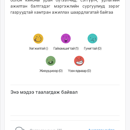
ажилтан бэлтгэдэг мэргэжлийн сургуулиуд зэрэг
газруудтай хамтран ажиллах шаардлагатай байгаа
Хөгжилтэй (
)
Гайхамшигтай (
1
)
Гунигтай (
0
)
Жихүүцмээр (
0
)
Үзэн ядмаар (
0
)
Энэ мэдээ таалагдаж байвал