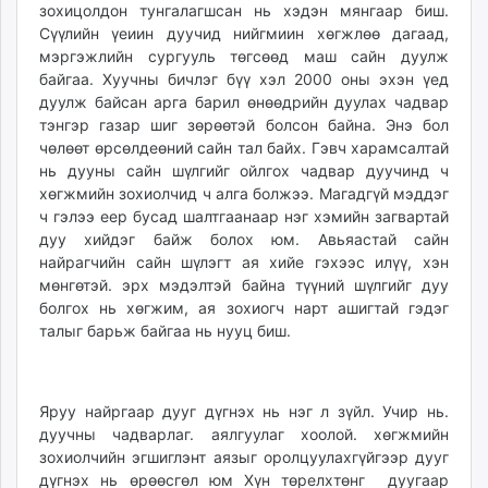
зохицолдон тунгалагшсан нь хэдэн мянгаар биш.
Сүүлийн үеиин дуучид нийгмиин хөгжлөө дагаад,
мэргэжлийн сургууль төгсөөд маш сайн дуулж
байгаа. Хуучны бичлэг бүү хэл 2000 оны эхэн үед
дуулж байсан арга барил өнөөдрийн дуулах чадвар
тэнгэр газар шиг зөрөөтэй болсон байна. Энэ бол
чөлөөт өрсөлдеөний сайн тал байх. Гэвч харамсалтай
нь дууны сайн шүлгийг ойлгох чадвар дуучинд ч
хөгжмийн зохиолчид ч алга болжээ. Магадгүй мэддэг
ч гэлээ еер бусад шалтгаанаар нэг хэмийн загвартай
дуу хийдэг байж болох юм. Авьяастай сайн
найрагчийн сайн шүлэгт ая хийе гэхээс илүү, хэн
мөнгөтэй. эрх мэдэлтэй байна түүний шүлгийг дуу
болгох нь хөгжим, ая зохиогч нарт ашигтай гэдэг
талыг барьж байгаа нь нууц биш.
Яруу найргаар дууг дүгнэх нь нэг л зүйл. Учир нь.
дуучны чадварлаг. аялгуулаг хоолой. хөгжмийн
зохиолчийн эгшиглэнт аязыг оролцуулахгүйгээр дууг
дүгнэх нь өрөөсгөл юм Хүн төрелхтөнг дуугаар