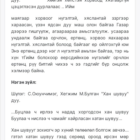
цэцэглэсэн дурлалаас .. Ийм
маягаар хорвоог нүгэлтэй, хяслантай ззргээр
хараасан, үзэн ядсан дуу маш олон байгаа Газар
дээрээ гишгүүлж, агаараараа амьсгалуулж. усаараа
ундаалж байгаа орчлон, ертөнц. хорвоо яахаараа
нүгэлтзй. хяслантай болоод байгааг ер ойлгохгүй юм
Энэ ертөнц дээр нэг л нүгэлтэй амьтан байгаа, тэр нь
хүн тГийм болохоор еерсдийнхоө нүгэлийг орчлон
ертөнц рүү битгий чихээ ч ээ гэдгийг бүр онцолж
хэлмээр байна.
Нэгэн зүйл:
Шүлэг: С.Оюунчимэг, Хегжим М.Булган "Хан шувуу"
дуу.
...Буцлаа ч ирлээ ч надад хоргодсон хан шувуу
Буулаа ч нислээ ч чамайг хайрласан хатан шувуу...
Хан шувууг зохиогч эр хүний төлөөлөл болгож авчээ...
гэтэл хатан шувуу гээд серөөд ороод ирсэн мөр