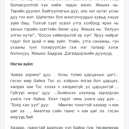
боловсролтой хүн хийж чадах ажил. Жишээ нь:
Төрийн дуулал. Байгууллагын дуу, аль нэг нутаг усны
дуу гэх мэт. Шүлэглэх бол монголчуудын хувьд хэцүү
зүйл биш. Толгой сүүл эсвэл утга холбоод ярих нь
захын гэрийн эзэгтэйн билиг цэц. Жишээ нь: 'Халуун
элгэн нутаг”, "Босоо хийморьтой эр хүн" Яруу найраг
гэдэг бол арай л өөр зүйл. Үгийн, утга санааны, гүн
ухааны тунг тохируулсан гэж нэг талаар хэлж
болохууц. Жишээ: Бадраа. Дагвадоржийн дуунууд.
Нэгэн зүйл:
'Ааваа зорино" дуу: . Усны толио царцахын цагт...
гэсэн мөр байна Тос ус хоёрын ялгаа бол царцах,
хөлдөх юм Тос хэзээ ч хөлдөхгүй. ус царцахгүй ...
Гүйгүүл морь“ дуу: ...Эхийнхээ хээлэнд зарагдсан
унага гэж байна. Хээл гэдэг чинь унага шүү дээ ..
''Богд хан уул" дуу: Мөнгөн тоногтой хазаар ч юм
шиг ээ . , Амалгаа сайн гаанс ч юм шиг ээ. гэсэн
мерүүд бий
Хазаар. гаанстай адилхан уул байна гэж төсөөлөхөд