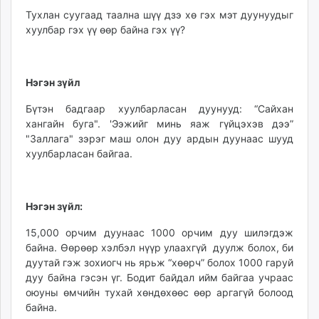
Тухлан суугаад таална шүү дзэ хө гэх мэт дуунуудыг
хуулбар гэх үү өөр байна гэх үү?
Нэгэн зүйл
Бүтэн бадгаар хуулбарласан дуунууд: “Сайхан
хангайн буга". 'Ээжийг минь яаж гүйцэхэв дээ”
"Заллага" зэрэг маш олон дуу ардын дуунаас шууд
хуулбарласан байгаа.
Нэгэн зүйл:
15,000 орчим дуунаас 1000 орчим дуу шилэгдэж
байна. Өөрөөр хэлбэл нүүр улаахгүй дуулж болох, би
дуутай гэж зохиогч нь ярьж “хөөрч” болох 1000 гаруй
дуу байна гэсэн үг. Бодит байдал ийм байгаа учраас
оюуны өмчийн тухай хөндөхөөс өөр аргагүй болоод
байна.