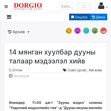
Онцлох
Шинэ
Мэдээллийн
Зар мэдээллийн
Архив
Банк санхүү
Бизнес ААН
Төрийн
14 мянган хуулбар дууны
Нийслэлийн
талаар мэдээлэл хийв
С.Отгон
Соёл урлаг
,
Хөгжим
dorgio.mn
2013-
2026-
2013/02/21
Gogo.mn
02-
08-
caak.mn
21
06
news.mn
03:41:04
15:20:54
zindaa.mn
Baabar.mn
Өнөөдөр 11.00 цагт “Зууны мэдээ” сонины
“Үндэсний мэдээллийн төв”-д "Дууны оюуны өмчийн
tovch.mn