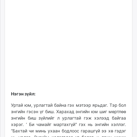
Нэгэн зүйл:
Уртай юм, урлагтай байна гэх мэтээр ярьдаг. Тэр бол
энгийн гэсэн үг биш. Харахад энгийн юм шиг мөртлөө
энгийн биш зүйлийг л урлагтай гэж хэлээд байгаа
хэрэг. ‘ Би чамайг мартахгүй" гэх нь энгийн хэллэг.
“Бахтай чи минь ухаан бодлоос гарашгүй ээ хө гэдэг