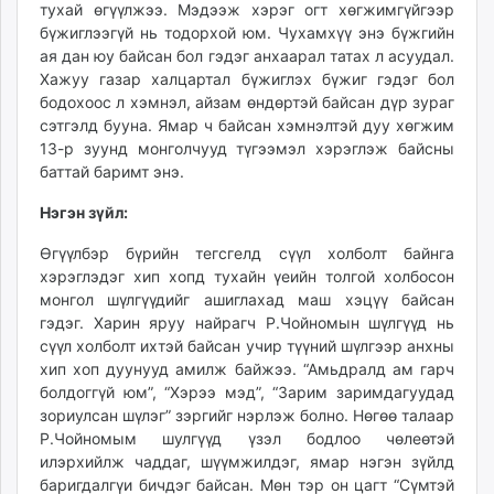
тухай өгүүлжээ. Мэдээж хэрэг огт хөгжимгүйгээр
бүжиглээгүй нь тодорхой юм. Чухамхүү энэ бүжгийн
ая дан юу байсан бол гэдэг анхаарал татах л асуудал.
Хажуу газар халцартал бүжиглэх бүжиг гэдэг бол
бодохоос л хэмнэл, айзам өндөртэй байсан дүр зураг
сэтгэлд бууна. Ямар ч байсан хэмнэлтэй дуу хөгжим
13-р зуунд монголчууд түгээмэл хэрэглэж байсны
баттай баримт энэ.
Нэгэн зүйл:
Өгүүлбэр бүрийн тегсгелд сүүл холболт байнга
хэрэглэдэг хип хопд тухайн үеийн толгой холбосон
монгол шүлгүүдийг ашиглахад маш хэцүү байсан
гэдэг. Харин яруу найрагч Р.Чойномын шүлгүүд нь
сүүл холболт ихтэй байсан учир түүний шүлгээр анхны
хип хоп дуунууд амилж байжээ. “Амьдралд ам гарч
болдоггүй юм”, “Хэрээ мэд”, “Зарим заримдагуудад
зориулсан шүлэг” зэргийг нэрлэж болно. Нөгөө талаар
Р.Чойномым шулгүүд үзэл бодлоо чөлеөтэй
илэрхийлж чаддаг, шүүмжилдэг, ямар нэгэн зүйлд
баригдалгүи бичдэг байсан. Мөн тэр он цагт “Сүмтэй