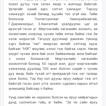
эсвэл дутуу гэж хэлэх ямар ч жигнүүр байхгүй.
Урлагийг хүний зүрх сэтгэл хэмждэг. Тэрхүү
хэмжүүрт эхний бөгөөд эцсийн тоо үгүй юм. Тийм
болохоор Гончигсумлааг Намсрайжавтай,
Г.Дарамзагдыг, З.Хангалтай уралдуулах цаг үе
ирэхгүй гэсэн үг. Мэргэжлийн хөгжмийн зохиолч, ая
зохиогчиин хооронд чухам тийм ялгаа байна гэж би
хэлж мэдэхгүй. Гагцхүү дуучнаар дамжин түмэнд
хүрч байгаа “хөг” ямархан өнгийг сэтгэлд зурж
байгааг “НЭГ” өнцгөөс хэлэх гэж байгаа хэрэг. Нөгөө
үзүүрт чухам өнгө бий эсэх байвалямар өнгө байгааг
ч хэлэх боломжгүй. Мэргэжлийн хөгжмийн
зохиолчтой болоод 50 гаруй жил, дууг мэргэжлийн
хэмжээнд дуулаад 100 жил болсон хэдий ч чухам
дуу ямар байх тухай огт яригдаагүй гэж нэг талаар
үзэж болно. Тэр бүү хэл дууны яруу найраг гэж огт
байхгүй гэсэн үзэл утга зохиол судлаач нарын итгэл
үнэмшилд байсаар л байна.
Үүнд хамгийн их нэрмээс болсон нь яруу найрагчдын
дунд салхилсан гүйц үг байж. “За чи сайн яруу