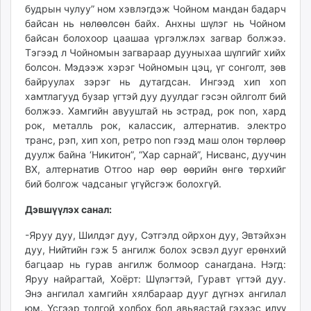
будрын чулуу” ном хэвлэгдэж Чойном мандан бадарч
байсан нь нөлөөлсөн байх. Анхны шүлэг нь Чойном
байсан болохоор цаашаа үргэлжлэх загвар болжээ.
Тэгээд л Чойномын загвараар дууныхаа шүлгийг хийх
болсон. Мэдээж хэрэг Чойномын цэц, үг сонголт, зөв
байруулах зэрэг нь дутагдсан. Ингээд хип хоп
хамтлагууд бузар үгтэй дуу дуулдаг гэсэн ойлголт бий
болжээ. Хамгийн авууштай нь эстрад, рок non, хард
рок, металль рок, калассик, алтернатив. электро
транс, рэп, хип хоп, ретро non гээд маш олон төрлөөр
дуулж байна ‘Никитон”, “Хар сарнай”, Нисванс, дуучин
ВХ, алтернатив Отгоо нар өөр өөрийн өнгө төрхийг
бий болгож чадсаныг үгүйсгэж болохгүй.
Дэвшүүлэх санал:
-Яруу дуу, Шилдэг дуу, Сэтгэлд ойрхон дуу, Эвтэйхэн
дуу, Нийтийн гэж 5 ангилж болох эсвэл дууг ерөнхий
багцаар нь гурав ангилж болмоор санагдана. Нэгд:
Яруу найрагтай, Хоёрт: Шүлэгтэй, Гуравт үгтэй дуу.
Энэ ангилал хамгийн хялбараар дууг дүгнэх ангилал
юм. Үсгээр толгой холбох бол авьяастай гэхээс илүү