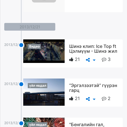
2013/12/21
2013/12/21
Шинэ клип: Ice Top ft
Видео
Цэлмүүм - Шинэ жил
21
3
2013/12/21
“Эргэлзээтэй” гүүрэн
үйл явдал
гарц
21
2
2013/12/21
"Бенгалийн гал,
үйл явдал