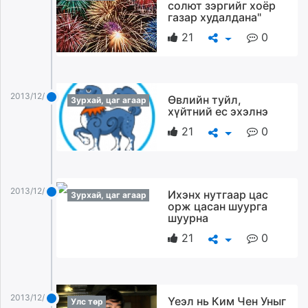
солют зэргийг хоёр
газар худалдана"
21
0
2013/12/21
Өвлийн туйл,
Зурхай, цаг агаар
хүйтний ес эхэлнэ
21
0
2013/12/21
Ихэнх нутгаар цас
Зурхай, цаг агаар
орж цасан шуурга
шуурна
21
0
2013/12/21
Үеэл нь Ким Чен Уныг
Улс төр