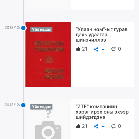
2013/12/27
“Улаан ном”-ыг гурав
Үйл явдал
дахь удаагаа
шинэчиллээ
21
0
2013/12/27
“ZTE” компанийн
Үйл явдал
хэрэг ирэх оны эхээр
шийдэгдэнэ
21
0