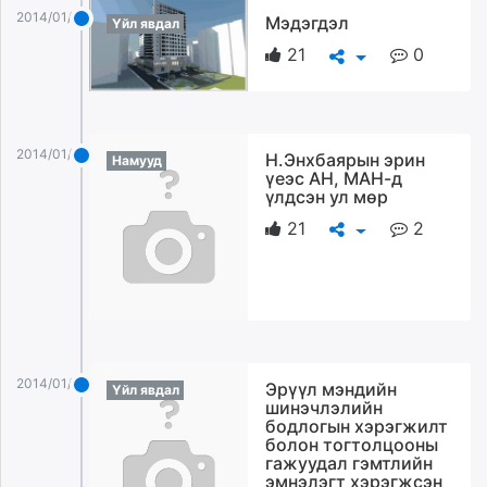
ikon.mn
2014/01/13
Мэдэгдэл
Үйл явдал
mnb.mn
21
0
Livetv.mn
Eguur.mn
24tsag.mn
shuud.mn
2014/01/13
Н.Энхбаярын эрин
Намууд
үеэс АН, МАН-д
eagle.mn
үлдсэн ул мөр
ergelt.mn
21
2
zarig.mn
today.mn
zuv.mn
mminfo.mn
ugluu.mn
urlag.mn
2014/01/13
Эрүүл мэндийн
Үйл явдал
unen.mn
шинэчлэлийн
asu.mn
бодлогын хэрэгжилт
болон тогтолцооны
shudarga.mn
гажуудал гэмтлийн
shuurhai.mn
эмнэлэгт хэрэгжсэн