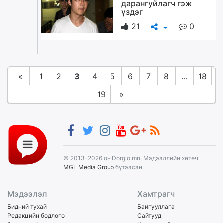
дарангуйлагч гэж
үздэг
21
0
«
1
2
3
4
5
6
7
8
...
18
19
»
© 2013-2026 он Dorgio.mn, Мэдээллийн хөтөч
MGL Media Group
бүтээсэн.
Мэдээлэл
Хамтрагч
Бидний тухай
Байгууллага
Редакцийн бодлого
Сайтууд