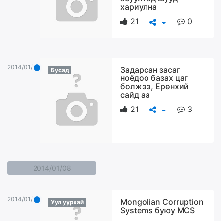
хариулна
21
0
2014/01/10
Задарсан засаг
Бусад
ноёдоо базах цаг
болжээ, Ерөнхий
сайд аа
21
3
2014/01/08
2014/01/08
Mongolian Corruption
Уул уурхай
Systems буюу MCS