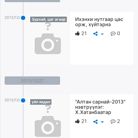
2013/12/29
Ихэнхи нутгаар цас
Зурхай, цаг агаар
орж, хүйтэрнэ
21
0
2013/12/27
2013/12/27
"Алтан сарнай-2013"
үйл явдал
нэвтрүүлэг:
Х.Хатанбаатар
21
2