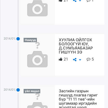
2014/01/10
ХУУЛИА ОЙЛГОХ
Намууд
БОЛООГҮЙ ЮУ,
Д.СУМЪЯАБАЗАР
ГИШҮҮН ЭЭ
21
5
2014/01/10
Засгийн газрын
үйл явдал
гишүүд лхагва гариг
бүр “11 11 төв”-ийн
шугамаар иргэдийн
асуултад шууд