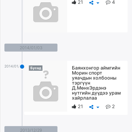
21
4
2014/01/03
2014/01/03
Баянхонгор аймгийн
Бусад
Морин спорт
уяачдын холбооны
тэргүүн
Д.МөнхЭрдэнэ
нутгийн дүүдээ урам
хайрлалаа
21
2
2013/12/29