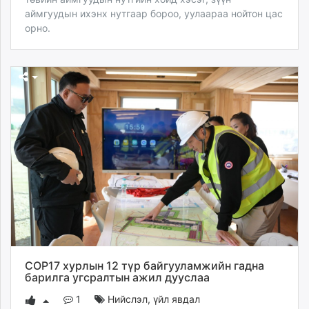
аймгуудын ихэнх нутгаар бороо, уулаараа нойтон цас
орно.
COP17 хурлын 12 түр байгууламжийн гадна
барилга угсралтын ажил дууслаа
1
Нийслэл
,
үйл явдал