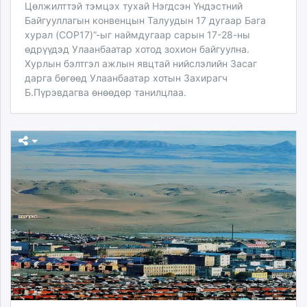
Цөлжилттэй тэмцэх тухай Нэгдсэн Үндэстний
Байгууллагын конвенцын Талуудын 17 дугаар Бага
хурал (COP17)”-ыг наймдугаар сарын 17-28-ны
өдрүүдэд Улаанбаатар хотод зохион байгуулна.
Хурлын бэлтгэл ажлын явцтай нийслэлийн Засаг
дарга бөгөөд Улаанбаатар хотын Захирагч
Б.Пүрэвдагва өнөөдөр танилцлаа.