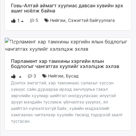
Говь-Алтай аймагт хуулиас давсан хувийн эрх
ашиг ноёлж байна
5
Нийгэм
,
Сэжигтэй байгууллага
1
Парламент хар тамхины хэргийн ялын
бодлогыг чангатгах хуулийг хэлэлцэж эхлэв
3
Нийгэм
,
Бусад
Донтох эмгэгтэй, хар тамхинаас салахыг хүссэн
хүмүүс сайн дураараа ирээд эмчлүүлье гэвэл
зөрчлийн хуулиар шийтгэл оногдуулахаас илүүтэй
эрүүл мэндийн тусламж үйлчилгээ үзүүлэх, ял
шийтгэл хүлээлгэхгүй байх, хувийн мэдээллийг
хамгаалах чиглэлээр хуулийн төсөлд тодорхой заалт
тусгасан.