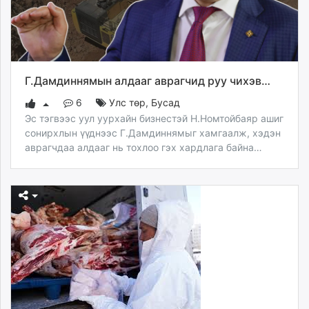
Г.Дамдиннямын алдааг аврагчид руу чихэв…
6
Улс төр
,
Бусад
Эс тэгвээс уул уурхайн бизнестэй Н.Номтойбаяр ашиг
сонирхлын үүднээс Г.Дамдиннямыг хамгаалж, хэдэн
аврагчдаа алдааг нь тохлоо гэх хардлага байна…