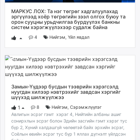
ikon.mn
МАРКУС ЛОХ: Та нэг төгрөг хадгалуулахад
mnb.mn
эргүүлээд хоёр төгрөгийн зээл олгох буюу та
Livetv.mn
орон сууцны урьдчилгаа бүрдүүлэх банкны
систем хэрэгжүүлэхээр судалж байна
Eguur.mn
24tsag.mn
4
Нийгэм
,
Үйл явдал
shuud.mn
eagle.mn
ergelt.mn
zarig.mn
today.mn
zuv.mn
Замын-Үүдээр бусдын тээврийн хэрэгсэлд
mminfo.mn
нуугдан хилээр нэвтрэхийг завдсан хэргийг
шүүхэд шилжүүлжээ
ugluu.mn
urlag.mn
8
Нийгэм
,
Сэрэмжлүүлэг
1
unen.mn
Авлигын эсрэг гэмт хэрэг 4, Нийтийн албаны ашиг
сонирхлын эсрэг болон Эдийн засгийн гэмт хэрэг тус
asu.mn
бүр 2, Хүний халдашгүй чөлөөтэй байх эрхийн эсрэг,
shudarga.mn
Соёлын өвийн эсрэг тус бүр 1 яллах дүгнэлт үйлдсэн
shuurhai.mn