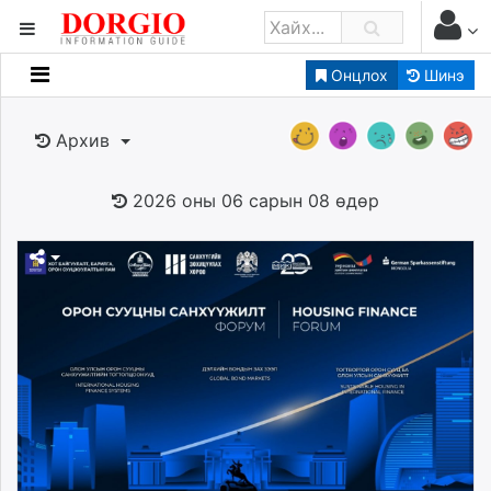
Онцлох
Шинэ
Мэдээллийн
Зар мэдээллийн
Архив
Банк санхүү
Бизнес ААН
2026 оны 06 сарын 08 өдөр
Төрийн
Нийслэлийн
dorgio.mn
Gogo.mn
caak.mn
news.mn
zindaa.mn
Baabar.mn
tovch.mn