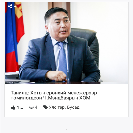
Танилц: Хотын ерөнхий менежерээр
томилогдсон Ч.Мэндбаярын ХОМ
4
Улс төр
,
Бусад
1