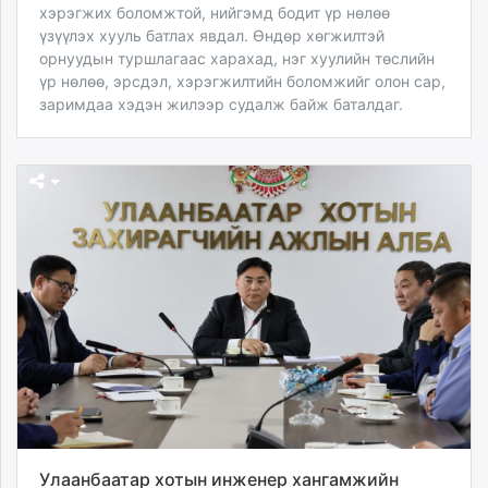
хэрэгжих боломжтой, нийгэмд бодит үр нөлөө
үзүүлэх хууль батлах явдал. Өндөр хөгжилтэй
орнуудын туршлагаас харахад, нэг хуулийн төслийн
үр нөлөө, эрсдэл, хэрэгжилтийн боломжийг олон сар,
заримдаа хэдэн жилээр судалж байж баталдаг.
Улаанбаатар хотын инженер хангамжийн