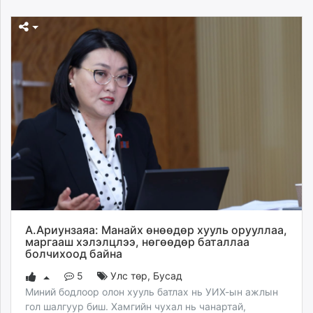
А.Ариунзаяа: Манайх өнөөдөр хууль орууллаа,
маргааш хэлэлцлээ, нөгөөдөр баталлаа
болчихоод байна
5
Улс төр
,
Бусад
Миний бодлоор олон хууль батлах нь УИХ-ын ажлын
гол шалгуур биш. Хамгийн чухал нь чанартай,