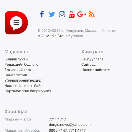
© 2013-2026 он Dorgio.mn, Мэдээллийн хөтөч
MGL Media Group
бүтээсэн.
Мэдээлэл
Хамтрагч
Бидний тухай
Байгууллага
Редакцийн бодлого
Сайтууд
Зохиогчийн эрх
Чөлөөт нийтлэгч
Санал хүсэлт
Үйлчилгээний нөхцөл
Нээлттэй ажлын байр
Сурталчилгаа байршуулах
Харилцаа
Мэдээний алба:
7711 4747
dorgio.news@yahoo.com
Маркетингийн алба:
8800 4147
,
7711 4747