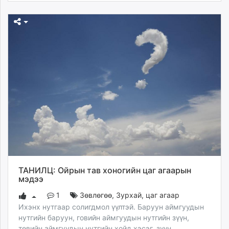
ТАНИЛЦ: Ойрын тав хоногийн цаг агаарын
мэдээ
1
Зөвлөгөө
,
Зурхай, цаг агаар
Ихэнх нутгаар солигдмол үүлтэй. Баруун аймгуудын
нутгийн баруун, говийн аймгуудын нутгийн зүүн,
төвийн аймгуудын нутгийн хойд хэсэг, зүүн