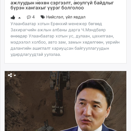
ажлуудын нөхөн сэргээлт, аюулгүй байдлыг
бүрэн хангахыг үүрэг болголоо
4
Нийслэл
,
үйл явдал
Улаанбаатар хотын Ерөнхий менежер бөгөөд
Захирагчийн ажлын албаны дарга Ч.Мэндбаяр
өнөөдөр Улаанбаатар хотын ус, дулаан, цахилгаан,
мэдээлэл холбоо, авто зам, замын хөдөлгөөн, үерийн
далангийн ашиглалт хариуцсан байгууллагуудын
удирдлагуудтай уулзлаа.