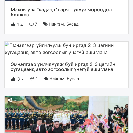
Махны үнэ "хаданд" гарч, гулууз мөрөөдөл
болжээ
7
Нийгэм
,
Бусад
1
Эмнэлгээр үйлчлүүлж буй иргэд 2-3 цагийн
хугацаанд авто зогсоолыг үнэгүй ашиглана
1
Нийгэм
,
Бусад
3