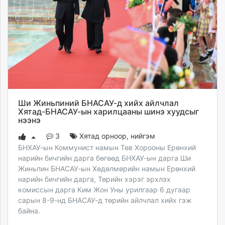
Ши Жиньпиний БНАСАУ-д хийх айлчлал
Хятад-БНАСАУ-ын харилцааны шинэ хуудсыг
нээнэ
3
Хятад орноор
,
нийгэм
БНХАУ-ын Коммунист намын Төв Хорооны Ерөнхий
нарийн бичгийн дарга бөгөөд БНХАУ-ын дарга Ши
Жиньпин БНАСАУ-ын Хөдөлмөрийн намын Ерөнхий
нарийн бичгийн дарга, Төрийн хэрэг эрхлэх
комиссын дарга Ким Жон Уны урилгаар 6 дугаар
сарын 8-9-нд БНАСАУ-д төрийн айлчлал хийх гэж
байна.