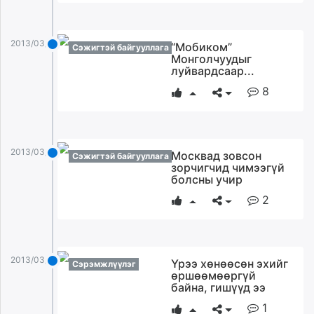
2013/03/28
“Mобиком”
Сэжигтэй байгууллага
Монголчуудыг
луйвардсаар...
8
2013/03/28
Москвад зовсон
Сэжигтэй байгууллага
зорчигчид чимээгүй
болсны учир
2
2013/03/28
Үрээ хөнөөсөн эхийг
Сэрэмжлүүлэг
өршөөмөөргүй
байна, гишүүд ээ
1