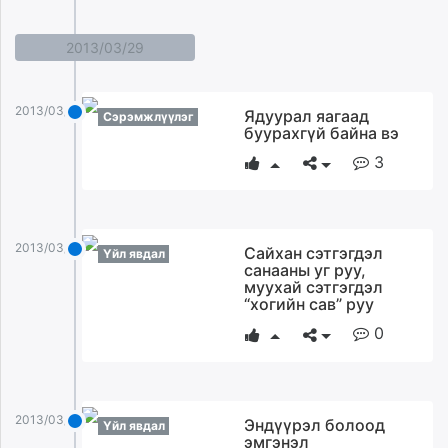
2013/03/29
2013/03/29
Ядуурал яагаад
Сэрэмжлүүлэг
буурахгүй байна вэ
3
2013/03/29
Сайхан сэтгэгдэл
Үйл явдал
санааны уг руу,
муухай сэтгэгдэл
“хогийн сав” руу
0
2013/03/29
Эндүүрэл болоод
Үйл явдал
эмгэнэл