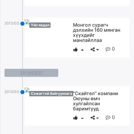
2013/03/28
Монгол сурагч
Үйл явдал
дэлхийн 160 мянган
хүүхдийг
манлайллаа
0
2013/03/27
2013/03/27
”Скайтел” компани
Сэжигтэй байгууллага
Оюуны өмч
хулгайлсан
баримтууд
0