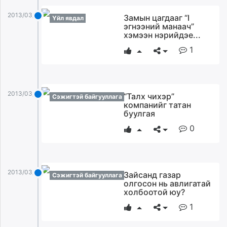
2013/03/27
Замын цагдааг “I
Үйл явдал
эгнээний манаач”
хэмээн нэрийдэе...
1
2013/03/27
“Талх чихэр”
Сэжигтэй байгууллага
компанийг татан
буулгая
0
2013/03/27
Зайсанд газар
Сэжигтэй байгууллага
олгосон нь авлигатай
холбоотой юу?
1