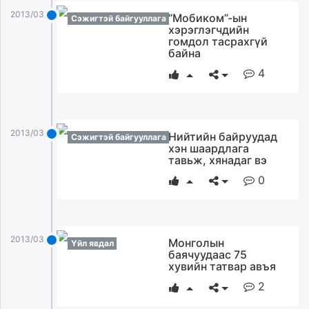
unuudur.mn
2013/03/31
“Мобиком”-ын
Сэжигтэй байгууллага
хэрэглэгчдийн
isee.mn
гомдол тасрахгүй
mglradio.com
байна
fact.mn
4
itoim.mn
tumen.mn
shuum.mn
times.mn
2013/03/31
Нийтийн байруудад
Сэжигтэй байгууллага
хэн шаардлага
tvmongolia.mn
тавьж, хянадаг вэ
mass.mn
0
unegui.mn
assa.mn
toim.mn
tac.mn
2013/03/31
Монголын
Үйл явдал
paparazzi.mn
баячуудаас 75
хувийн татвар авъя
unread.today
2