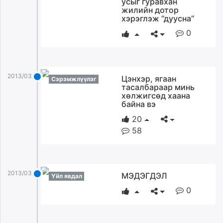
усыг гуравхан
ikon.mn
жилийн дотор
хэрэглэж “дуусна”
mnb.mn
0
Livetv.mn
Eguur.mn
24tsag.mn
shuud.mn
2013/03/31
Цэнхэр, ягаан
Сэрэмжлүүлэг
eagle.mn
тасалбараар минь
хөлжигсөд хаана
ergelt.mn
байна вэ
zarig.mn
20
today.mn
58
zuv.mn
mminfo.mn
ugluu.mn
urlag.mn
2013/03/31
МЭДЭГДЭЛ
Үйл явдал
unen.mn
0
asu.mn
shudarga.mn
shuurhai.mn