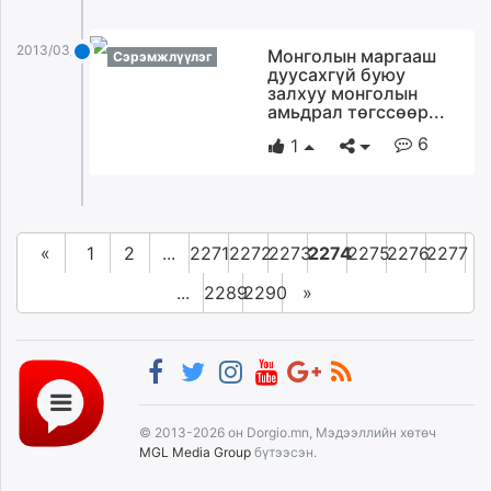
2013/03/27
Монголын маргааш
Сэрэмжлүүлэг
дуусахгүй буюу
залхуу монголын
амьдрал төгссөөр...
6
1
«
1
2
...
2271
2272
2273
2274
2275
2276
2277
...
2289
2290
»
© 2013-2026 он Dorgio.mn, Мэдээллийн хөтөч
MGL Media Group
бүтээсэн.