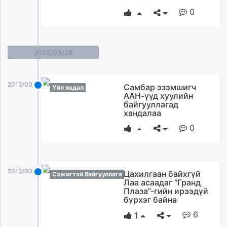
0
2013/03/28
2013/03/28
Самбар эзэмшигч
Үйл явдал
ААН-үүд хуулийн
байгууллагад
хандалаа
0
2013/03/28
Цахилгаан байхгүй
Сэжигтэй байгууллага
Лаа асаадаг “Гранд
Плаза”-гийн ирээдүй
бүрхэг байна
6
1