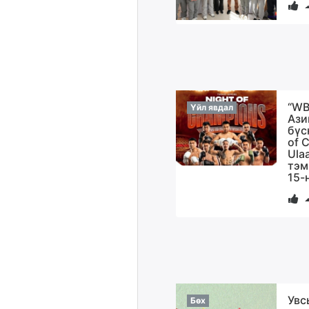
“WB
Үйл явдал
Ази
бүс
of 
Ula
тэм
15-
Увс
Бөх