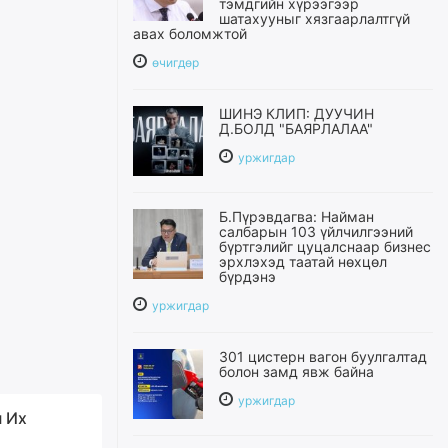
тэмдгийн хүрээгээр
шатахууныг хязгаарлалтгүй
авах боломжтой
өчигдѳр
ШИНЭ КЛИП: ДУУЧИН
Д.БОЛД "БАЯРЛАЛАА"
уржигдар
Б.Пүрэвдагва: Найман
салбарын 103 үйлчилгээний
бүртгэлийг цуцалснаар бизнес
эрхлэхэд таатай нөхцөл
бүрдэнэ
уржигдар
301 цистерн вагон буулгалтад
болон замд явж байна
уржигдар
 Их