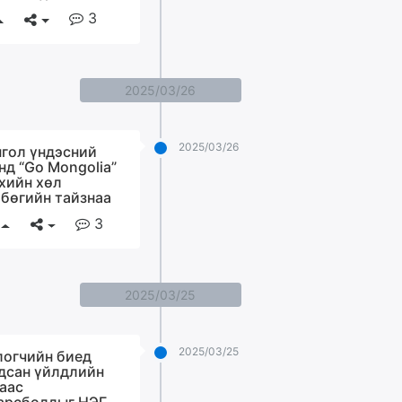
3
2025/03/26
2025/03/26
гол үндэсний
нд “Go Mongolia”
хийн хөл
бөгийн тайзнаа
3
2025/03/25
2025/03/25
логчийн биед
дсан үйлдлийн
аас