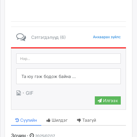
Сэтгэгдэлүүд (6)
Анхаарах зүйлс
·
GIF
Илгээх
Сүүлийн
Шилдэг
Таагүй
Зочин ·
2025/07/17