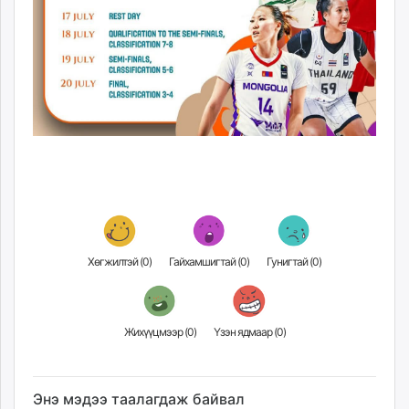
Хөгжилтэй (
0
)
Гайхамшигтай (
0
)
Гунигтай (
0
)
Жихүүцмээр (
0
)
Үзэн ядмаар (
0
)
Энэ мэдээ таалагдаж байвал