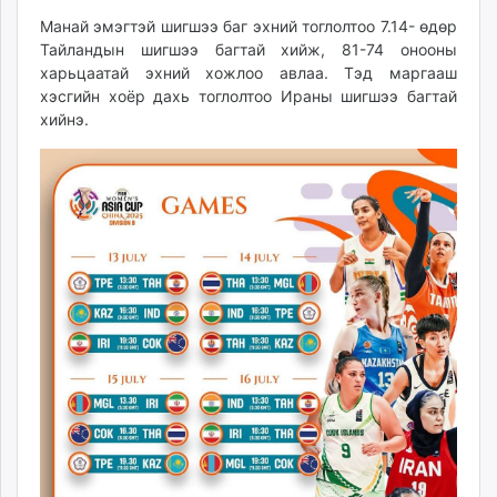
unuudur.mn
Манай эмэгтэй шигшээ баг эхний тоглолтоо 7.14- өдөр
isee.mn
Тайландын шигшээ багтай хийж, 81-74 онооны
харьцаатай эхний хожлоо авлаа. Тэд маргааш
mglradio.com
хэсгийн хоёр дахь тоглолтоо Ираны шигшээ багтай
fact.mn
хийнэ.
itoim.mn
tumen.mn
shuum.mn
times.mn
tvmongolia.mn
mass.mn
unegui.mn
assa.mn
toim.mn
tac.mn
paparazzi.mn
unread.today