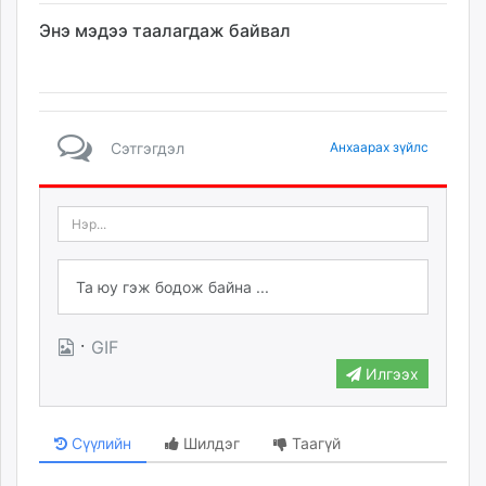
Энэ мэдээ таалагдаж байвал
Сэтгэгдэл
Анхаарах зүйлс
·
GIF
Илгээх
Сүүлийн
Шилдэг
Таагүй