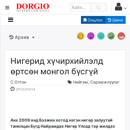
Онцлох
Шинэ
Мэдээллийн
Зар мэдээллийн
Архив
Банк санхүү
Бизнес ААН
Төрийн
Нигерид хүчирхийлэлд
Нийслэлийн
өртсөн монгол бүсгүй
С.Отгон
Нийгэм
,
Сэрэмжлүүлэг
dorgio.mn
2013-
2026-
2013/04/14
Gogo.mn
04-
08-
caak.mn
14
08
news.mn
16:53:14
18:17:39
zindaa.mn
Baabar.mn
Анх 2009 онд Бээжин хотод нэгэн нигер залуутай
танилцан Бүгд Найрамдах Нигер Улсад тэр жилдээ
tovch.mn