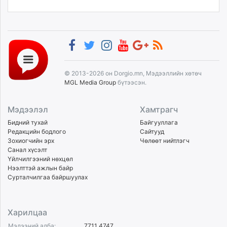
© 2013-2026 он Dorgio.mn, Мэдээллийн хөтөч
MGL Media Group
бүтээсэн.
Мэдээлэл
Хамтрагч
Бидний тухай
Байгууллага
Редакцийн бодлого
Сайтууд
Зохиогчийн эрх
Чөлөөт нийтлэгч
Санал хүсэлт
Үйлчилгээний нөхцөл
Нээлттэй ажлын байр
Сурталчилгаа байршуулах
Харилцаа
Мэдээний алба:
7711 4747