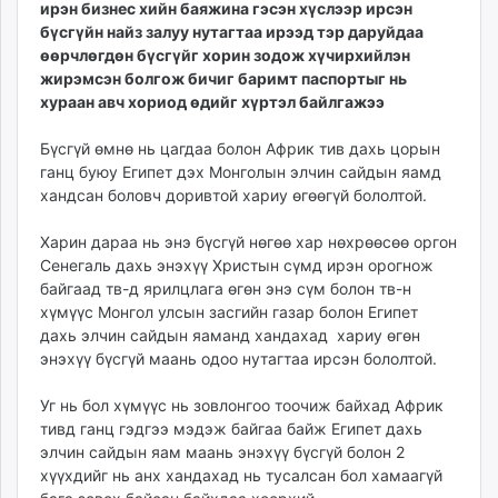
ирэн бизнес хийн баяжина гэсэн хүслээр ирсэн
ikon.mn
бүсгүйн найз залуу нутагтаа ирээд тэр даруйдаа
mnb.mn
өөрчлөгдөн бүсгүйг хорин зодож хүчирхийлэн
Livetv.mn
жирэмсэн болгож бичиг баримт паспортыг нь
Eguur.mn
хураан авч хориод өдийг хүртэл байлгажээ
24tsag.mn
Бүсгүй өмнө нь цагдаа болон Африк тив дахь цорын
shuud.mn
ганц буюу Египет дэх Монголын элчин сайдын яамд
eagle.mn
хандсан боловч доривтой хариу өгөөгүй бололтой.
ergelt.mn
zarig.mn
Харин дараа нь энэ бүсгүй нөгөө хар нөхрөөсөө оргон
Сенегаль дахь энэхүү Христын сүмд ирэн орогнож
today.mn
байгаад тв-д ярилцлага өгөн энэ сүм болон тв-н
zuv.mn
хүмүүс Монгол улсын засгийн газар болон Египет
mminfo.mn
дахь элчин сайдын яаманд хандахад хариу өгөн
ugluu.mn
энэхүү бүсгүй маань одоо нутагтаа ирсэн бололтой.
urlag.mn
Уг нь бол хүмүүс нь зовлонгоо тоочиж байхад Африк
unen.mn
тивд ганц гэдгээ мэдэж байгаа байж Египет дахь
asu.mn
элчин сайдын яам маань энэхүү бүсгүй болон 2
shudarga.mn
хүүхдийг нь анх хандахад нь тусалсан бол хамаагүй
shuurhai.mn