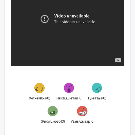
Хөгжилтэй (
0
)
Гайхамшигтай (
0
)
Гунигтай (
0
)
Жихүүцмээр (
0
)
Үзэн ядмаар (
0
)