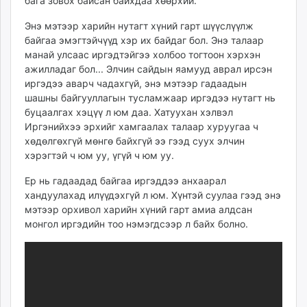
бага зовох байсан байхдаа хөөрхий.
unuudur.mn
Энэ мэтээр харийн нутагт хүний гарт шүүслүүлж
isee.mn
байгаа эмэгтэйчүүд хэр их байдаг бол. Энэ талаар
mglradio.com
манай улсаас иргэдтэйгээ холбоо тогтоон хэрхэн
fact.mn
ажилладаг бол... Элчин сайдын яамууд аврал ирсэн
itoim.mn
иргэдээ аварч чадахгүй, энэ мэтээр гадаадын
tumen.mn
шашны байгууллагын тусламжаар иргэдээ нутагт нь
буцаалгах хэцүү л юм даа. Хатуухан хэлвэл
shuum.mn
Иргэнийхээ эрхийг хамгаалах талаар хуруугаа ч
times.mn
хөдөлгөхгүй мөнгө байхгүй ээ гээд суух элчин
tvmongolia.mn
хэрэгтэй ч юм уу, үгүй ч юм уу.
mass.mn
Ер нь гадаадад байгаа иргэддээ анхаарал
unegui.mn
хандуулахад илүүдэхгүй л юм. Хүнтэй суулаа гээд энэ
assa.mn
мэтээр орхивол харийн хүний гарт амиа алдсан
toim.mn
монгол иргэдийн тоо нэмэгдсээр л байх болно.
tac.mn
paparazzi.mn
unread.today