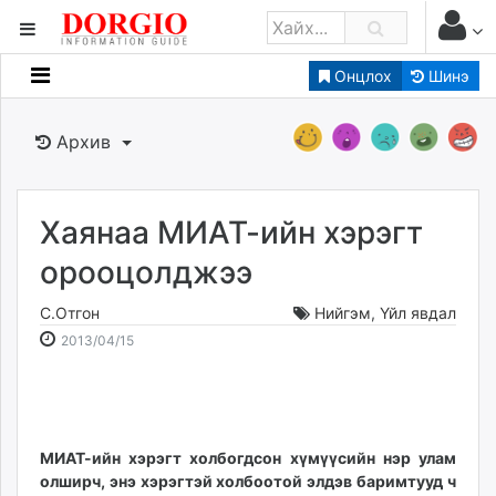
Онцлох
Шинэ
Мэдээллийн
Зар мэдээллийн
Архив
Банк санхүү
Бизнес ААН
Төрийн
Хаянаа МИАТ-ийн хэрэгт
Нийслэлийн
орооцолджээ
С.Отгон
Нийгэм
,
Үйл явдал
dorgio.mn
2013-
2026-
2013/04/15
Gogo.mn
04-
08-
caak.mn
15
08
news.mn
14:31:59
23:00:31
zindaa.mn
Baabar.mn
МИАТ-ийн хэрэгт холбогдсон хүмүүсийн нэр улам
олширч, энэ хэрэгтэй холбоотой элдэв баримтууд ч
tovch.mn