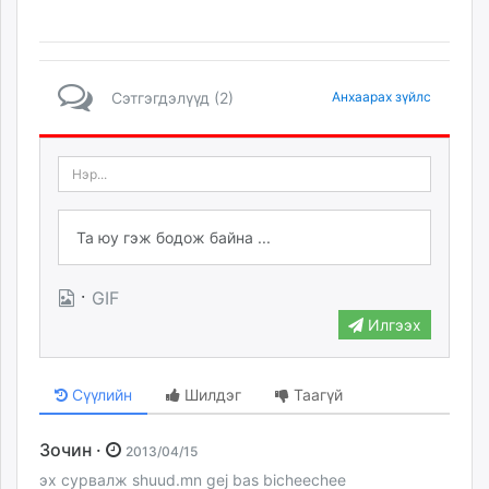
Сэтгэгдэлүүд (2)
Анхаарах зүйлс
·
GIF
Илгээх
Сүүлийн
Шилдэг
Таагүй
Зочин ·
2013/04/15
эх сурвалж shuud.mn gej bas bicheechee