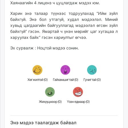
Хаянаагийн 4 лиценз ч цуцлагдаж мэдэх юм.
Харин энэ талаар түүнээс тодруулахад “Ийм зүйл
байхгүй. Энэ бол утгагүй, худал мэдээлэл. Миний
хувьд цагдаагийн байгууллагад мэдээлэл өгсөн зүйл
байхгүй” гэсэн. Ямартай ч үнэн мөрийг цаг хугацаа л
харуулах байх" гэсэн хариултыг өгчээ.
Эх сурвалж : Ноцтой мэдээ сонин.
Хөгжилтэй (
0
)
Гайхамшигтай (
0
)
Гунигтай (
0
)
Жихүүцмээр (
0
)
Үзэн ядмаар (
0
)
Энэ мэдээ таалагдаж байвал