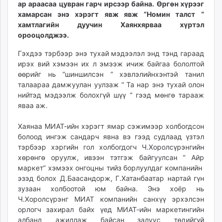
ар араасаа цувран гарч ирсээр байна. Өргөн хүрээг
ikon.mn
хамарсан энэ хэрэгт явж явж “Номин талст “
mnb.mn
хамтлагийн дуучин Хаянхярваа хүртэл
Livetv.mn
орооцолджээ.
Eguur.mn
Гэхдээ тэрбээр энэ тухай мэдээлэл энд тэнд гараад
24tsag.mn
ирэх вий хэмээн их л эмээж ичиж байгаа бололтой
shuud.mn
өөрийг нь “шиншилсэн ” хэвлэлийнхэнтэй танил
eagle.mn
талаараа дамжуулан уулзаж “ Та нар энэ тухай олон
ergelt.mn
нийтэд мэдээлж болохгүй шүү “ гээд мөнгө тарааж
яваа аж.
zarig.mn
today.mn
Хаянаа МИАТ-ийн хэрэгт ямар сэжимээр холбогдсон
zuv.mn
болоод ингэж сандарч явна вэ гээд судлаад үзтэл
mminfo.mn
тэрбээр хэргийн гол холбогдогч Ч.Хоролсүрэнгийн
ugluu.mn
хөрөнгө оруулж, ивээн тэтгэж байгуулсан “ Айр
маркет” хэмээх онгоцны тийз борлуулдаг компанийн
urlag.mn
эзэд болох Д.Баасандорж, Г.Хатанбаатар нартай гүн
unen.mn
зузаан холбоотой юм байна. Энэ хоёр нь
asu.mn
Ч.Хоролсүрэнг МИАТ компанийн санхүү эрхэлсэн
shudarga.mn
орлогч захирал байх үед МИАТ-ийн маркетингийн
shuurhai.mn
албанд ажиллаж байсан залуус төдийгүй