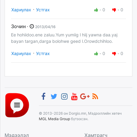
·
Хариулах
Устгах
-
0
-
0
Зочин ·
2013/04/16
Ee hohiidoo.ene zaluu.Yum yumiig l hiij yawna daa.yaj
bayan targan,darga bolohwe geed l.Orowdchihloo.
·
Хариулах
Устгах
-
0
-
0
© 2013-2026 он Dorgio.mn, Мэдээллийн хөтөч
MGL Media Group
бүтээсэн.
Мэдээлэл
Хамтрагч