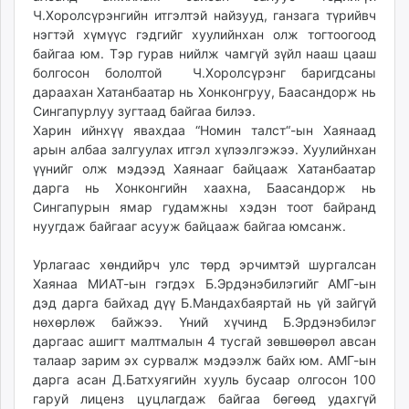
Ч.Хоролсүрэнгийн итгэлтэй найзууд, ганзага түрийвч
unuudur.mn
нэгтэй хүмүүс гэдгийг хуулийнхан олж тогтоогоод
isee.mn
байгаа юм. Тэр гурав нийлж чамгүй зүйл нааш цааш
mglradio.com
болгосон бололтой Ч.Хоролсүрэнг баригдсаны
fact.mn
дараахан Хатанбаатар нь Хонконгруу, Баасандорж нь
itoim.mn
Сингапурлуу зугтаад байгаа билээ.
tumen.mn
Харин ийнхүү явахдаа “Номин талст“-ын Хаянаад
арын албаа залгуулах итгэл хүлээлгэжээ. Хуулийнхан
shuum.mn
үүнийг олж мэдээд Хаянааг байцааж Хатанбаатар
times.mn
дарга нь Хонконгийн хаахна, Баасандорж нь
tvmongolia.mn
Сингапурын ямар гудамжны хэдэн тоот байранд
mass.mn
нуугдаж байгааг асууж байцааж байгаа юмсанж.
unegui.mn
Урлагаас хөндийрч улс төрд эрчимтэй шургалсан
assa.mn
Хаянаа МИАТ-ын гэгдэх Б.Эрдэнэбилэгийг АМГ-ын
toim.mn
дэд дарга байхад дүү Б.Мандахбаяртай нь үй зайгүй
tac.mn
нөхөрлөж байжээ. Үний хүчинд Б.Эрдэнэбилэг
paparazzi.mn
даргаас ашигт малтмалын 4 тусгай зөвшөөрөл авсан
unread.today
талаар зарим эх сурвалж мэдээлж байх юм. АМГ-ын
дарга асан Д.Батхуягийн хууль бусаар олгосон 100
гаруй лиценз цуцлагдаж байгаа бөгөөд удахгүй