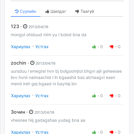
Сүүлийн
Шилдэг
Таагүй
123 ·
2013/04/16
mongol ohiduud mini yu l bolod bna da
·
Хариулах
Устгах
-
0
-
0
zochin ·
2013/04/16
uursduu l emegtei hvn bj bolgoomjtoi bhgvi ajil geheesee
ilvv hvnii naimaachid l ih bgaashd bas alchaagvi esen
mend ireh gej bgaad ni bayrlaj bn
·
Хариулах
Устгах
-
0
-
0
Зочин ·
2013/04/16
vhesnee hiij gadagshaa yudag bna aa
·
Хариулах
Устгах
-
0
-
0