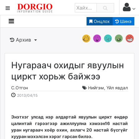
Онцлох
Шинэ
Мэдээллийн
Зар мэдээллийн
Архив
Банк санхүү
Бизнес ААН
Төрийн
Нугараач охидыг явуулын
Нийслэлийн
циркт хорьж байжээ
С.Отгон
Нийгэм
,
Үйл явдал
dorgio.mn
2013-
2026-
2013/04/15
Gogo.mn
04-
08-
caak.mn
15
07
news.mn
19:48:37
19:04:53
Энэтхэг улсад нэр алдартай явуулын циркт өндөр
zindaa.mn
цалинтай гэрээгээр ажиллуулна хэмээн16 настай
Baabar.mn
уран нугараач хоёр охин, ахлагч 20 настай бүсгүйг
tovch.mn
хууран мэхэлсэн хэрэг гарсан билээ.