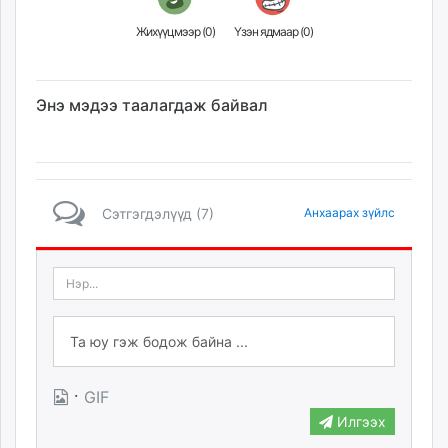
unuudur.mn
Жихүүцмээр (
0
)
Үзэн ядмаар (
0
)
isee.mn
mglradio.com
fact.mn
Энэ мэдээ таалагдаж байвал
itoim.mn
tumen.mn
shuum.mn
times.mn
Сэтгэгдэлүүд (7)
Анхаарах зүйлс
tvmongolia.mn
mass.mn
unegui.mn
assa.mn
toim.mn
tac.mn
paparazzi.mn
unread.today
·
GIF
Илгээх