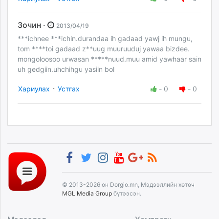
Зочин ·
2013/04/19
***ichnee ***ichin.durandaa ih gadaad yawj ih mungu,
tom ****toi gadaad z**uug muuruuduj yawaa bizdee.
mongoloosoo urwasan *****nuud.muu amid yawhaar sain
uh gedgiin.uhchihgu yasiin bol
·
Хариулах
Устгах
-
0
-
0
© 2013-2026 он Dorgio.mn, Мэдээллийн хөтөч
MGL Media Group
бүтээсэн.