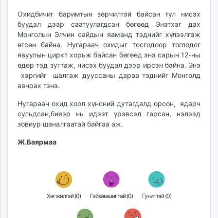
ikon.mn
Охидбичиг баримтын зөрчилтэй байсан тул нисэх
mnb.mn
буудал дээр саатуулагдсан бөгөөд Энэтхэг дэх
Livetv.mn
Монголын Элчин сайдын яаманд тэднийг хүлээлгэж
Eguur.mn
өгсөн байна. Нугараач охидыг тосгодоор тоглодог
явуулын циркт хорьж байсан бөгөөд энэ сарын 12-ны
24tsag.mn
өдөр тэд зугтаж, нисэх буудал дээр ирсэн байна. Энэ
shuud.mn
хэргийг шалгаж дууссаны дараа тэднийг Монголд
eagle.mn
авчрах гэнэ.
ergelt.mn
Нугараач охид хоол хүнсний дутагдалд орсон, ядарч
zarig.mn
сульдсан,биеэр нь идээт үрэвсэл гарсан, нэлээд
today.mn
зовиур шаналгаатай байгаа аж.
zuv.mn
mminfo.mn
Ж.Баярмаа
ugluu.mn
urlag.mn
unen.mn
asu.mn
Хөгжилтэй (
0
)
Гайхамшигтай (
0
)
Гунигтай (
0
)
shudarga.mn
shuurhai.mn