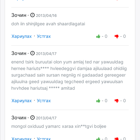
Зочин ·
2013/04/16
doh iin shinjilgee avah shaardlagatai
·
Хариулах
Устгах
-
0
-
0
Зочин ·
2013/04/17
enend tsirk buruutai olon yum amlaj ted nar yawuuldag
hernee hariuts**** hvleedeggvi damjaa ajiluulaad ohidiig
surgachaad sain sursan negniig ni gadaadad gereegeer
ajiluulna geed yawuuldag tegcheed ergeed yawuulsan
hvvhdee hariutsaj ***** amitad
·
Хариулах
Устгах
-
0
-
0
Зочин ·
2013/04/17
mongol oxiduud yamarc xaraa xin**tgvi boljee
·
Хариулах
Устгах
-
0
-
0