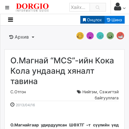
Онцлох
Шинэ
Мэдээллийн
Зар мэдээллийн
Архив
Банк санхүү
Бизнес ААН
Төрийн
О.Магнай “MCS”-ийн Кока
Нийслэлийн
Кола ундаанд хяналт
тавина
dorgio.mn
Gogo.mn
С.Отгон
Нийгэм
,
Сэжигтэй
caak.mn
байгууллага
2013-
2026-
news.mn
2013/04/16
04-
08-
zindaa.mn
16
07
Baabar.mn
16:30:20
03:33:53
О.Магнайгаар удирдуулсан ШӨХТГ –т сүүлийн үед
tovch.mn