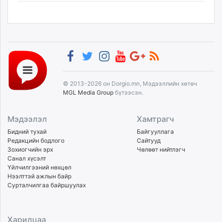
© 2013-2026 он Dorgio.mn, Мэдээллийн хөтөч
MGL Media Group
бүтээсэн.
Мэдээлэл
Хамтрагч
Бидний тухай
Байгууллага
Редакцийн бодлого
Сайтууд
Зохиогчийн эрх
Чөлөөт нийтлэгч
Санал хүсэлт
Үйлчилгээний нөхцөл
Нээлттэй ажлын байр
Сурталчилгаа байршуулах
Харилцаа