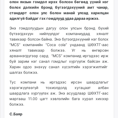
олон янзын гомдол ирэх болсон бөгөөд үүний нэг
ikon.mn
болох дэлхийн брэнд бүгээгдэхүүний амт чанар,
mnb.mn
стандарт олон улс болон манай улсад харилцан
Livetv.mn
адилгүй байдаг гэх гомдлууд удаа дараа иржээ.
Eguur.mn
Энэ гомдолуудын дагуу олон улсын брэнд бүхий
24tsag.mn
бүтээгдэхүүн нийлүүлдэг компаниудад хяналт
shuud.mn
тавихаар болсон байна. Энэ бүтээгдэхүүний нэг болох
eagle.mn
“МСS” компанийн “Соса соlа” ундаанд ШӨХТГ-аас
ergelt.mn
хяналт тавихаар болжээ. Уг нь өнгөрсөн
арваннэгдүгээр сард “МСS” компанид иргэдээс ирж
zarig.mn
буй зарим нэг санал гомдлыг хүргүүлж байсан аж.
today.mn
Харин одоо энэхүү санал хүсэлтийн хэрэгжилтийг
zuv.mn
шалгах болжээ.
mminfo.mn
Тус компани нь иргэдээс ирсэн шаардлагыг
ugluu.mn
хэрэгжүүлээгүй тохиолдолд хугацаат албан
urlag.mn
шаардлага хүргүүлэх аж. Энэ асуудлаар ШӨХТГ-аас
unen.mn
маргааш 11.00 цагт хэвлэлийн бага хурал хихээр
asu.mn
болжээ.
shudarga.mn
С.Баяр
shuurhai.mn