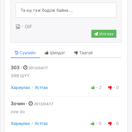
·
GIF
Илгээх
Сүүлийн
Шилдэг
Таагүй
303 ·
2013/04/17
ЗӨВ ШҮҮ
·
Хариулах
Устгах
-
2
-
0
Зочин ·
2013/04/17
zow do
·
Хариулах
Устгах
-
0
-
0