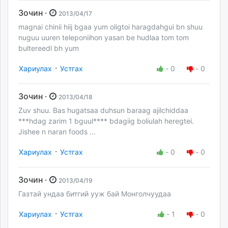
Зочин ·
2013/04/17
magnai chinii hiij bgaa yum oligtoi haragdahgui bn shuu
nuguu uuren teleponiihon yasan be hudlaa tom tom
bultereedl bh yum
·
Хариулах
Устгах
-
0
-
0
Зочин ·
2013/04/18
Zuv shuu. Bas hugatsaa duhsun baraag ajilchiddaa
***hdag zarim 1 bguul**** bdagiig boliulah heregtei.
Jishee n naran foods ...
·
Хариулах
Устгах
-
0
-
0
Зочин ·
2013/04/19
Газтай ундаа битгий ууж бай Монголчуудаа
·
Хариулах
Устгах
-
1
-
0