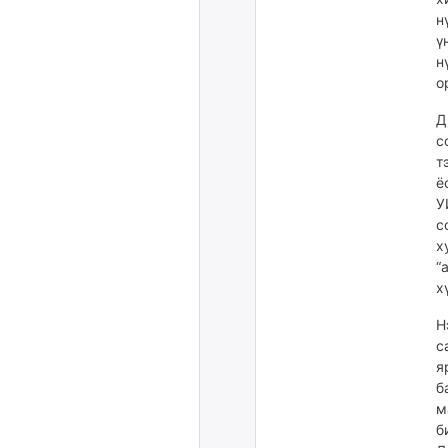
н
ү
н
о
Д
с
т
ё
У
с
х
“
х
Н
с
я
б
м
б