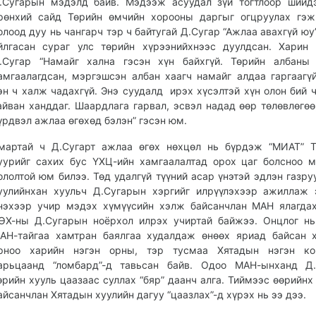
.Сугарын мэдэлд байв. Мэдээж асуудал зүй тогтлоор шийд
рөнхий сайд Төрийн өмчийн хорооны даргыг огцруулах гэж
олоод дуу нь чангарч тэр ч байтугай Д.Сугар “Ажлаа авахгүй юу
йлгасан сураг улс төрийн хүрээнийхнээс дуулдсан. Харин
.Сугар “Намайг хална гэсэн хүн байхгүй. Төрийн албаны 
амгаалагдсан, мэргэшсэн албан хаагч намайг алдаа гаргаагү
эн ч халж чадахгүй. Энэ суудалд ирэх хүсэлтэй хүн олон бий ч
айван ханддаг. Шаардлага гарвал, эсвэл надад өөр төлөвлөгөө
үрдвэл ажлаа өгөхөд бэлэн” гэсэн юм.
мартай ч Д.Сугарт ажлаа өгөх нөхцөл нь бүрдэж “МИАТ” Т
уурийг сахих бус ҮХЦ-ийн хамгаалалтад орох цаг болсноо 
ололтой юм билээ. Төд удалгүй түүний асар үнэтэй эдлэн газру
уулийнхан хуульч Д.Сугарын хэргийг илрүүлэхээр ажиллаж 
нэхээр учир мэдэх хүмүүсийн хэлж байсанчлан МАН ялагда
ӨХ-ны Д.Сугарын ноёрхол илрэх учиртай байжээ. Онцлог н
АН-тайгаа хамтран баялгаа худалдаж өнөөх яриад байсан 
рноо харийн нэгэн орны, тэр тусмаа Хятадын нэгэн ко
арьцаанд “ломбард”-д тавьсан байв. Одоо МАН-ынханд Д.
өрийн хууль цаазаас суллах “бяр” даанч алга. Тиймээс өөрийнх
айсанчлан Хятадын хуулийн дагуу “цаазлах”-д хүрэх нь ээ дээ.