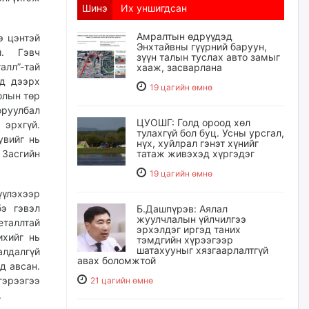
Шинэ
Их уншигдсан
Амралтын өдрүүдэд
э цэнтэй
Энхтайвны гүүрний баруун,
й. Гэвч
зүүн талын туслах авто замыг
алл”-тай
хааж, засварлана
нд дээрх
19 цагийн өмнө
олын төр
оруулбал
ЦУОШГ: Голд ороод хөл
 эрхгүй.
тулахгүй бол буц. Усны урсгал,
увийг нь
нүх, хуйлрал гэнэт хүнийг
 Засгийн
татаж живэхэд хүргэдэг
19 цагийн өмнө
үүлэхээр
бэ гэвэл
Б.Дашпүрэв: Аялал
жуулчлалын үйлчилгээ
еталлтай
эрхэлдэг иргэд таних
ихийг нь
тэмдгийн хүрээгээр
шатахууныг хязгаарлалтгүй
алдалгүй
авах боломжтой
д авсан.
гэрээгээ
21 цагийн өмнө
.