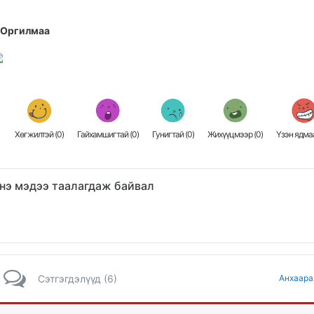
.Оргилмаа
Хөгжилтэй (
0
)
Гайхамшигтай (
0
)
Гунигтай (
0
)
Жихүүцмээр (
0
)
Үзэн ядмаа
нэ мэдээ таалагдаж байвал
Сэтгэгдэлүүд (6)
Анхаара