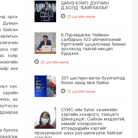
ШИНЭ КЛИП: ДУУЧИН
Д.БОЛД "БАЯРЛАЛАА"
энд орох
22 цагийн өмнө
йн Думын
ж байсан
Б.Пүрэвдагва: Найман
 авлигын
салбарын 103 үйлчилгээний
влигачин
бүртгэлийг цуцалснаар бизнес
эрхлэхэд таатай нөхцөл
турш сар
бүрдэнэ
ас хоёр
окиогийн
22 цагийн өмнө
байр энэ
301 цистерн вагон буулгалтад
болон замд явж байна
льч хүн.
22 цагийн өмнө
с харийн
инээ, их
үтгэсэн
СУИС-ийн бүлэг хүчингийн
удраараа
хэргийн хохирогч, тэмцэгч
Шинэцэцэг: Сайхан мэдээтэй,
намайг хохироосон
этгээдүүдийн хэргийг
э бүхнээ
прокуророос шүүх рүү шилжүүлж байгааг
үлээлгэж
сонслоо