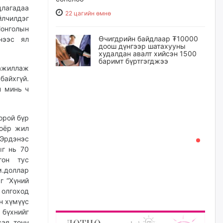
цлагадаа
22 цагийн өмнө
йлчилдэг
Монголын
Өчигдрийн байдлаар ₮10000
нээс ял
доош дүнгээр шатахууны
худалдан авалт хийсэн 1500
баримт бүртгэгджээ
 ажиллаж
22 цагийн өмнө
байхгүй.
н минь ч
Шатахуун олголтыг 50,000
төгрөгөөр хязгаарласныг
нэмэгдүүлж 100,000 төгрөгт
орой бүр
хүргэхээр судалж байгаа
хоёр жил
23 цагийн өмнө
“Эрдэнэс
ыг нь 70
гон тус
Ц.Сандаг-Очир: COP17 ба
.доллар
COP31 хурлын уялдаа нь
Риогийн гурван конвенцын
г “Хүний
нэгдсэн хэрэгжилтийг ахиулах
олгоход
чухал алхам болно
н хүмүүс
23 цагийн өмнө
 бүхнийг
сая тонн