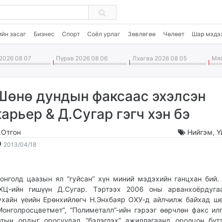
ийн засаг
Бизнес
Спорт
Соёл урлаг
Зөвлөгөө
Чөлөөт
Шар мэдэ
2026 08 07
Пүрэв 2026 08 06
Лхагва 2026 08 05
Мяг
Шөнө дундын факсаас эхэлсэн
карьер & Д.Сугар гэгч хэн бэ
.Отгон
Нийгэм
,
Ү
2013-
2026-
2013/04/18
04-
08-
18
08
14:30:13
10:59:22
онголд цаазын ял “гуйсан” хүн миний мэдэхийн ганцхан бий.
ХЦ-ийн гишүүн Д.Сугар. Тэртээх 2006 оны арванхоёрдуга
ухайн үеийн Ерөн­хийлөгч Н.Энхбаяр ОХУ-д айлчилж байхад ш
Монголросцветмет”, “Полиметалл”-ийн гэрээг өөрчлөн факс ил
атын ордыг оросуудад “бэлэглэх” ажиллагаанд оролцон бүт