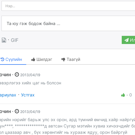
·
GIF
Ил
Сүүлийн
Шилдэг
Таагүй
Зочин ·
2013/04/19
эвэрлэгээ хийх цаг нь болсон
·
ариулах
Устгах
-
0
Зочин ·
2013/04/19
өрийн нэрийг барьж улс эх орон, ард түмний өмчид хайр найргү
ун****, **************д автсан Сугар мэтийн хувиа хичээчдийг б
ол цаазаар авч , бүх хөрөнгийг нь хурааж ядуу, орон байргүй