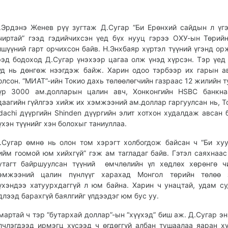
.Эр­дэнэ Женев рүү зугтаж Д.Сугар “Би Ерөнхий сайдын л үг
чиртай” гээд гэдийчихсэн үед бүх нууц гэрээ ОХУ-ын Төри
ишүүний гарт орчихсон байв. Н.Энхбаяр хүртэл түүний үгэнд ор
ээд бодоход Д.Сугар үнэхээр цагаа олж үнэд хүрсэн. Тэр үед
үд нь дөнгөж нээгдэж байж. Харин одоо тэрбээр их гарын а
олсон. “МИАТ”-ийн Токио дахь төлөөлөгчийн газраас 12 жилийн 
үр 3000 ам.долларын цалин авч, Хонконгийн HSBC банкна
даагийн гүйлгээ хийж их хэмжээний ам.доллар гаргуулсан нь, Т
dachi дүүргийн Shinden дүүргийн элит хотхон худалдаж авсан 
үхэн түүнийг хэн болохыг таниуллаа.
.Сугар өмнө нь олон том хэрэгт холбогдож байсан ч “Би хуу
ийм гоомой юм хийхгүй” гэж ам тагладаг байв. Гэтэл саяхнаа
утагт байршуулсан түүний өмчлөлийн үл хөдлөх хөрөнгө ч
эмжээний цалин пүнлүүг харахад Монгол төрийн төлөө з
үхэндээ хатуурхдаггүй л юм байна. Харин ч унацтай, удам с
длээд барахгүй баялгийг үлдээдэг юм бус уу.
мартай ч тэр “бутархай доллар”-ын “хүүхэд” биш аж. Д.Сугар эн
лчлэгдээд ирмэгц хүсээд ч өгдөггүй албан тушаалаа яаран х