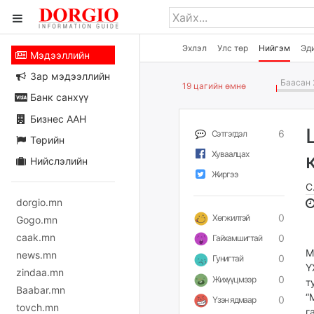
Эхлэл
Улс төр
Нийгэм
Эд
Мэдээллийн
Зар мэдээллийн
Баасан 
19 цагийн өмнө
Банк санхүү
Бизнес ААН
6
Сэтгэгдэл
Төрийн
Хуваалцах
Нийслэлийн
Жиргээ
С
dorgio.mn
0
Хөгжилтэй
Gogo.mn
caak.mn
0
Гайхамшигтай
М
news.mn
0
Гунигтай
Ү
zindaa.mn
0
Жихүүцмээр
т
Baabar.mn
“
0
Үзэн ядмаар
tovch.mn
г