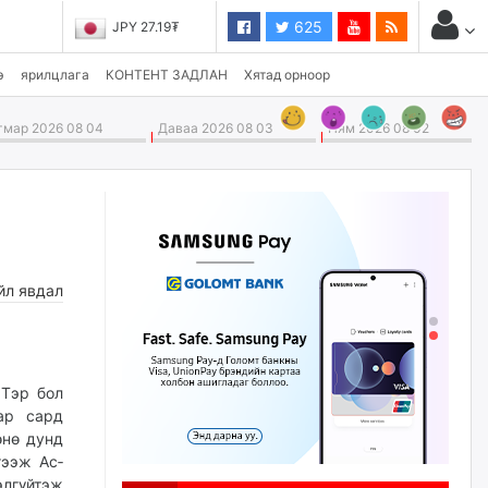
625
JPY 27.19₮
э
ярилцлага
КОНТЕНТ ЗАДЛАН
Хятад орноор
мар 2026 08 04
Даваа 2026 08 03
Ням 2026 08 02
йл явдал
 Тэр бол
ар сард
өнө дунд
гээж Ас­
элгүйтэж