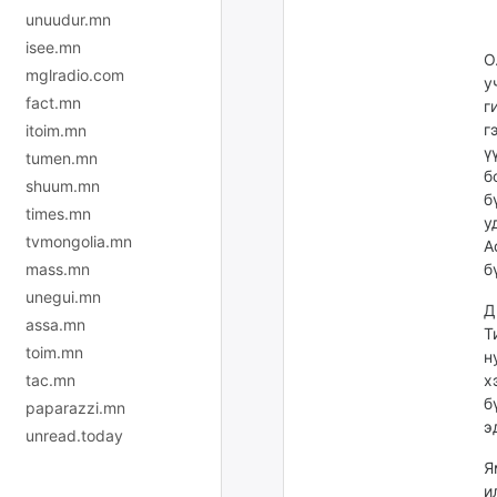
unuudur.mn
isee.mn
О
mglradio.com
у
fact.mn
г
г
itoim.mn
ү
tumen.mn
б
shuum.mn
б
times.mn
у
tvmongolia.mn
A
mass.mn
б
unegui.mn
Д
assa.mn
Т
toim.mn
н
tac.mn
х
б
paparazzi.mn
э
unread.today
Я
и