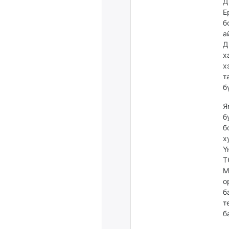
Д
Е
б
а
Д
х
х
т
б
Я
б
б
х
Ү
Т
М
о
б
т
б