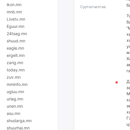
ikon.mn
б
Сурталчилгаа
mnb.mn
Т
Livetv.mn
б
Eguur.mn
“
24tsag.mn
х
х
shuud.mn
у
eagle.mn
м
ergelt.mn
Х
zarig.mn
а
today.mn
г
zuv.mn
Д
mminfo.mn
з
ugluu.mn
М
urlag.mn
х
з
unen.mn
х
asu.mn
Г
shudarga.mn
ц
shuurhai.mn