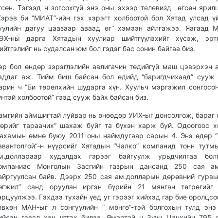
гсөн. Тэгээд ч зогсохгүй энэ оны эхээр телевизд өгсөн ярил
Хэрэв би “МИАТ”-ийн гэх хэрэгт холбоотой бол Хятад улсад ү
уулийн дагуу цаазаар аваад өг” хэмээн айлгажээ. Яагаад 
ӨХ-ны дарга Хятадын хуулиар шийтгүүлэхийг хүсэж, эрт
ийтгэлийг нь судалсан юм бол гэдэг бас сонин байгаа биз.
эр бол өндөр зэрэглэлийн авлигачин төдийгүй маш цэвэрхэн
аддаг аж. Тийм биш байсан бол өдийд “баригдчихаад” сууж 
арин ч “Би төрөлхийн шударга хүн. Хуульч мэргэжил сонгосо
үнтэй холбоотой” гээд сууж байх байсан биз.
амгийн аймшигтай луйвар нь өнөөдөр УИХ-ыг донсолгож, бараг 
төрийг тараачих” шахаж буйг та бүхэн харж буй. Одоогоос 
ахамын өмнө буюу 2011 оны наймдугаар сарын 4. Энэ өдөр 
авантолгой”-н нүүрсийг Хятадын “Чалко” компанид тонн тутм
м.доллараар худалдах гэрээг байгуулж урьдчилгаа бол
омпаниас Монголын Засгийн газрын дансанд 250 сая ам
айргуулсан байв. Дээрх 250 сая ам.долларын дөрөвний гурвы
өгжил” санд оруулан иргэн бүрийн 21 мянган төгрөгийг 
арцуулжээ. Гэхдээ тухайн үед уг гэрээг хийхэд гар бие оролцсо
өвхөн МАН-ыг л сонгуулийн “ мөнгө”-тэй болгохын тулд энэ
ийсэн гэвэл хэн итгэх билээ. Ямартай ч Зүүн Цанхийн 795 