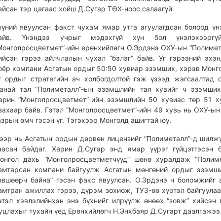
айсан тэр цагаас хойш Д.Сугар ТӨХ-ноос салаагүй.
үүний явуулсан факст чухам ямар утга агуулагдсан болоод үн
айв. Үнэндээ учрыг мэдэхгүй хүн бол үнэлэхээргү
Монголросцветмет”-ийн ерөнхийлөгч О.Эрдэнэ ОХУ-ын “Полимет
ийсэн гэрээ айлчлалын чухал “бэлэг” байв. Уг гэрээний эхэ
оёр компани Асгатын ордыг 50:50 хувиар эзэмших, хэрэв Монг
г ордыг стратегийн ач холбогдолтой гэж үзээд жагсаалтад 
анай тал “Полиметалл”-ын эзэмшлийн тал хувийг ч эзэм­ших
арин “Монголросцветмет”-ийн эзэмшлийн 50 хувиас төр 51 х
вахаар байв. Гэтэл “Монголросцветмет”-ийн 49 хувь нь ОХУ-ын
азрын өмч гэсэн үг. Тэгэхээр Монголд ашигтай юу.
ээр нь Асгатын ордын дөрвөн лицензийг “По­лиметалл”-д шил­ж
аасан байдаг. Харин Д.Сугар энд ямар үүрэг гүйцэтгэсэн 
онгол дахь “Монголросцветметчүүд” шөнө хуралдаж “Поли­м
амтарсан ком­пани байгуулж Асгатын мөнгөний ордыг эзэмш
өвшөөрч байна” гэсэн факс явуулсан. О.Эрдэнэ ч боломжийг 
амтран ажиллах гэрээ, дүрэм зохиож, ТУЗ-өө хүртэл байгуулаа
этэл хэвлэлийнхэн энэ бүхнийг илрүүлж өнөөх “зовж” хийсэн 
уцлахыг тухайн үед Ерөн­хийлөгч Н.Энхбаяр Д.Сугарт даалгажээ