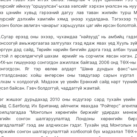
үүрсийг ийнхүү “оршуулсан”-ыхаа хөлсийг хэрхэн үнэлсэн нь нуу
нэ цэнийн хувьд гэрээний дагуу лав таван жилийн турш М
үүрсийг дэлхийн хамгийн хямд үнээр худалдана. Тэгэхээр т
ронч болон авлигач чанарыг харьцуулах цаг ийн ирсэн бололтой.
.Сугар ерээд оны эхээр, чухамдаа “найзууд” нь амбийц гэдэг
онсоогүй амьжиргаагаа залгуулах гээд ядаж явах үед Хууль зү
эргүүн дэд сайд, Төрийн нарийн бичгийн дарга гээд албан туш
стой л өрсөлдөгчгүй шахам өрмийг нь сорчилж явсан нэгэн. 
ИХ-ын гишүүнээр сонгогдон ажиллаж байгаад 2006 онд ТӨХ-ны
онгогдсон. Яг тэр өвлөө алдарт “Шөнө дундын факс”-ын
утгалдсанаас хойш өнгөрсөн оны тавдугаар сарын хүртэл 
алхам ч холдоогүй. Мэдээж үе үеийн Ерөнхий сайд нарт түүнийг
үсэл байсан. Гэвч болдоггүй, чаддаггүй жамтай.
эг жишээг дурьдахад 2010 оны есдүгээр сард тухайн үеийн
айд С.Батболд Их Британид айлчилж явахдаа “Ройтерс” агентла
рилцлагадаа “Монголын хөрөнгийн биржийг удирдах менеж
агийн сонгон шалгаруулалтад Лондоны хөрөнгийн би
агадлалтай” гээд ам алдчихсан гэдэг. Тухайн үед Монголын х
иржийн сонгон шалгаруулалттай холбоотой бүх мэдээлэл ТӨХ-