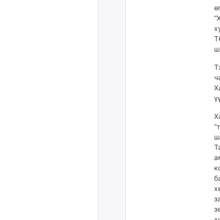
ө
“
х
Т
ш
Т
ч
Х
ү
Х
“
ш
Т
а
к
б
х
з
з
х