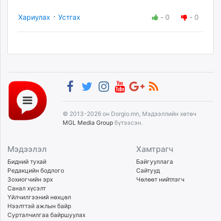
·
Хариулах
Устгах
-
0
-
0
© 2013-2026 он Dorgio.mn, Мэдээллийн хөтөч
MGL Media Group
бүтээсэн.
Мэдээлэл
Хамтрагч
Бидний тухай
Байгууллага
Редакцийн бодлого
Сайтууд
Зохиогчийн эрх
Чөлөөт нийтлэгч
Санал хүсэлт
Үйлчилгээний нөхцөл
Нээлттэй ажлын байр
Сурталчилгаа байршуулах