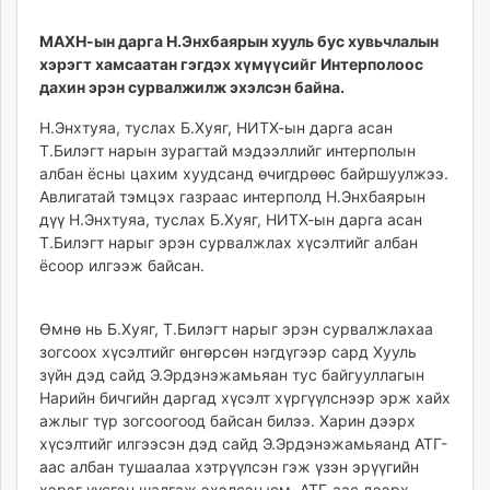
16:25:21
15:21:58
ikon.mn
МАХН-ын дарга Н.Энхбаярын хууль бус хувьчлалын
mnb.mn
хэрэгт хамсаатан гэгдэх хүмүүсийг Интерполоос
Livetv.mn
дахин эрэн сурвалжилж эхэлсэн байна.
Eguur.mn
24tsag.mn
Н.Энхтуяа, туслах Б.Хуяг, НИТХ-ын дарга асан
Т.Билэгт нарын зурагтай мэдээллийг интерполын
shuud.mn
албан ёсны цахим хуудсанд өчигдрөөс байршуулжээ.
eagle.mn
Авлигатай тэмцэх газраас интерполд Н.Энхбаярын
ergelt.mn
дүү Н.Энхтуяа, туслах Б.Хуяг, НИТХ-ын дарга асан
zarig.mn
Т.Билэгт нарыг эрэн сурвалжлах хүсэлтийг албан
today.mn
ёсоор илгээж байсан.
zuv.mn
mminfo.mn
Өмнө нь Б.Хуяг, Т.Билэгт нарыг эрэн сурвалжлахаа
ugluu.mn
зогсоох хүсэлтийг өнгөрсөн нэгдүгээр сард Хууль
urlag.mn
зүйн дэд сайд Э.Эрдэнэжамьяан тус байгууллагын
Нарийн бичгийн даргад хүсэлт хүргүүлснээр эрж хайх
unen.mn
ажлыг түр зогсоогоод байсан билээ. Харин дээрх
asu.mn
хүсэлтийг илгээсэн дэд сайд Э.Эрдэнэжамьяанд АТГ-
shudarga.mn
аас албан тушаалаа хэтрүүлсэн гэж үзэн эрүүгийн
shuurhai.mn
хэрэг үүсгэн шалгаж эхэлсэн юм. АТГ-аас дээрх