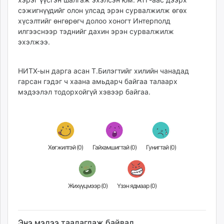
unuudur.mn
сэжигнүүдийг олон улсад эрэн сурвалжилж өгөх
хүсэлтийг өнгөрөгч долоо хоногт Интерполд
isee.mn
илгээснээр тэднийг дахин эрэн сурвалжилж
mglradio.com
эхэлжээ.
fact.mn
itoim.mn
НИТХ-ын дарга асан Т.Билэгтийг хилийн чанадад
tumen.mn
гарсан гэдэг ч хаана амьдарч байгаа талаарх
shuum.mn
мэдээлэл тодорхойгүй хэвээр байгаа.
times.mn
tvmongolia.mn
mass.mn
unegui.mn
assa.mn
Хөгжилтэй (
0
)
Гайхамшигтай (
0
)
Гунигтай (
0
)
toim.mn
tac.mn
paparazzi.mn
Жихүүцмээр (
0
)
Үзэн ядмаар (
0
)
unread.today
Энэ мэдээ таалагдаж байвал