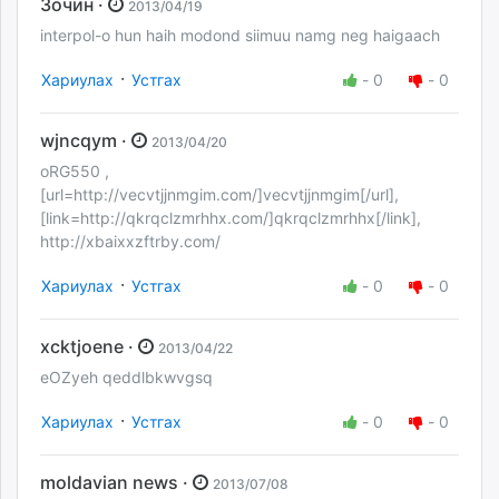
Зочин ·
2013/04/19
interpol-o hun haih modond siimuu namg neg haigaach
·
Хариулах
Устгах
-
0
-
0
wjncqym ·
2013/04/20
oRG550 ,
[url=http://vecvtjjnmgim.com/]vecvtjjnmgim[/url],
[link=http://qkrqclzmrhhx.com/]qkrqclzmrhhx[/link],
http://xbaixxzftrby.com/
·
Хариулах
Устгах
-
0
-
0
xcktjoene ·
2013/04/22
eOZyeh qeddlbkwvgsq
·
Хариулах
Устгах
-
0
-
0
moldavian news ·
2013/07/08