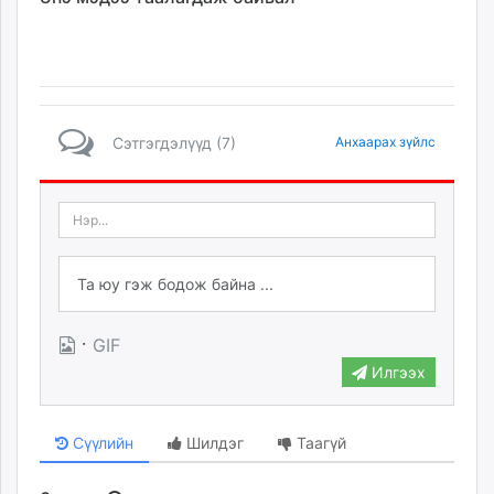
Сэтгэгдэлүүд (7)
Анхаарах зүйлс
·
GIF
Илгээх
Сүүлийн
Шилдэг
Таагүй