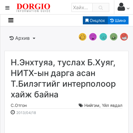
Онцлох
Шинэ
Мэдээллийн
Зар мэдээллийн
Архив
Банк санхүү
Бизнес ААН
Төрийн
Н.Энхтуяа, туслах Б.Хуяг,
Нийслэлийн
НИТХ-ын дарга асан
Т.Билэгтийг интерполоор
dorgio.mn
хайж байна
Gogo.mn
caak.mn
С.Отгон
Нийгэм
,
Үйл явдал
news.mn
2013-
2026-
2013/04/18
zindaa.mn
04-
08-
Baabar.mn
18
06
tovch.mn