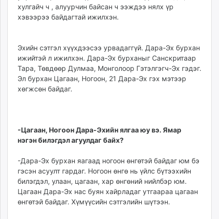
хулгайч ч , алуурчин байсан ч ээждээ нялх үр
хэвээрээ байдагтай ижилхэн.
Эхийн сэтгэл хүүхдээсээ урвадаггүй. Дара-Эх бурхан
ижийтэй л ижилхэн. Дара-Эх бурханыг Санскритаар
Тара, Төвдөөр Дулмаа, Монголоор Гэтэлгэгч-Эх гэдэг.
Эл бурхан Цагаан, Ногоон, 21 Дара-Эх гэх мэтээр
хөгжсөн байдаг.
-Цагаан, Ногоон Дара-Эхийн ялгаа юу вэ. Ямар
нэгэн билэгдэл агуулдаг байх?
-Дара-Эх бурхан яагаад ногоон өнгөтэй байдаг юм бэ
гэсэн асуулт гардаг. Ногоон өнгө нь үйлс бүтээхийн
билэгдэл, улаан, цагаан, хар өнгөний нийлбэр юм.
Цагаан Дара-Эх нас буян хайрладаг утгаараа цагаан
өнгөтэй байдаг. Хүмүүсийн сэтгэлийн шүтээн.