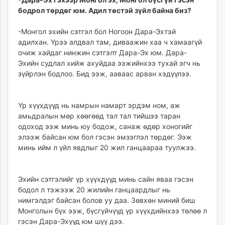
бодрол төрдөг юм. Адил төстэй зүйл байна биз?
-Монгол эхийн сэтгэл бол Ногоон Дара-Эхтэй
адилхан. Үрээ алдвал там, диваажин хаа ч хамаагүй
очиж хайдаг нинжин сэтгэлт Дара-Эх юм. Дара-
Эхийн судлал хийж ахуйдаа ээжийнхээ тухай эгч нь
зүйрлэн бодлоо. Бид ээж, ааваас арван хэдүүлээ.
Үр хүүхдүүд нь намрын намарт эрдэм ном, аж
амьдралын мөр хөөгөөд тал тал тийшээ таран
одоход ээж минь юу бодож, санаж өдөр хоногийг
элээж байсан юм бол гэсэн эмзэглэл төрдөг. Ээж
минь ийм л үйл явдлыг 20 жил ганцаараа туулжээ.
Эхийн сэтгэлийг үр хүүхдүүд минь сайн яваа гэсэн
бодол л тэжээж 20 жилийн ганцаардлыг нь
нимгэлдэг байсан болов уу даа. Зөвхөн миний биш
Монголын бүх ээж, бүсгүйчүүд үр хүүхдийнхээ төлөө л
гэсэн Дара-Эхүүд юм шүү дээ.