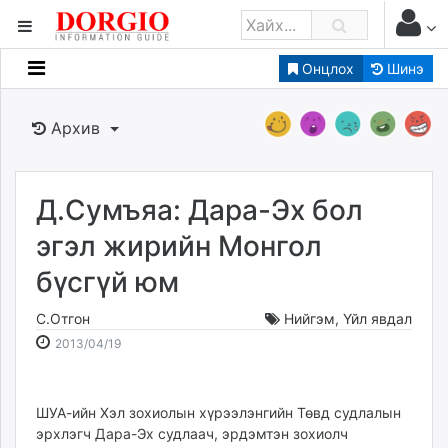
Онцлох
Шинэ
Мэдээллийн
Зар мэдээллийн
Архив
Банк санхүү
Бизнес ААН
Төрийн
Д.Сумъяа: Дара-Эх бол
Нийслэлийн
эгэл жирийн Монгол
бүсгүй юм
dorgio.mn
Gogo.mn
С.Отгон
Нийгэм
,
Үйл явдал
caak.mn
2013-
2026-
2013/04/19
news.mn
04-
08-
19
06
zindaa.mn
16:14:47
11:39:08
ШУА-ийн Хэл зохиолын хүрээлэнгийн Төвд судлалын
Baabar.mn
эрхлэгч Дара-Эх судлаач, эрдэмтэн зохиолч
tovch.mn