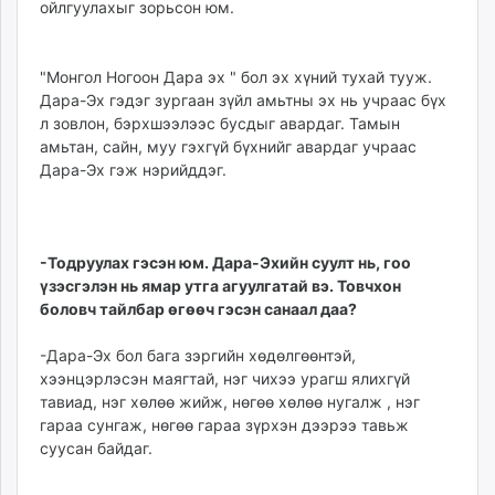
ойлгуулахыг зорьсон юм.
"Монгол Ногоон Дара эх " бол эх хүний тухай тууж.
Дара-Эх гэдэг зургаан зүйл амьтны эх нь учраас бүх
л зовлон, бэрхшээлээс бусдыг авардаг. Тамын
амьтан, сайн, муу гэхгүй бүхнийг авардаг учраас
Дара-Эх гэж нэрийддэг.
-Тодруулах гэсэн юм. Дара-Эхийн суулт нь, гоо
үзэсгэлэн нь ямар утга агуулгатай вэ. Товчхон
боловч тайлбар өгөөч гэсэн санаал даа?
-Дара-Эх бол бага зэргийн хөдөлгөөнтэй,
хээнцэрлэсэн маягтай, нэг чихээ урагш ялихгүй
тавиад, нэг хөлөө жийж, нөгөө хөлөө нугалж , нэг
гараа сунгаж, нөгөө гараа зүрхэн дээрээ тавьж
суусан байдаг.