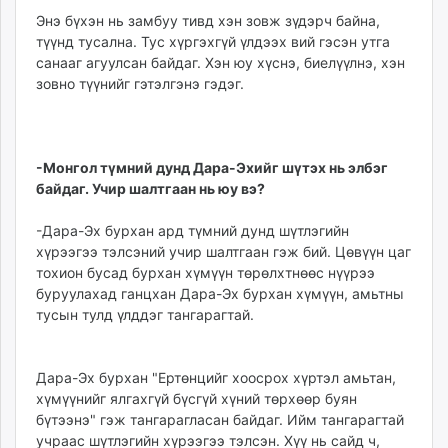
Энэ бүхэн нь замбуу тивд хэн зовж зүдэрч байна,
түүнд тусална. Тус хүргэхгүй үлдээх вий гэсэн утга
санааг агуулсан байдаг. Хэн юу хүснэ, биелүүлнэ, хэн
зовно түүнийг гэтэлгэнэ гэдэг.
-Монгол түмний дунд Дара-Эхийг шүтэх нь элбэг
байдаг. Учир шалтгаан нь юу вэ?
-Дара-Эх бурхан ард түмний дунд шүтлэгийн
хүрээгээ тэлсэний учир шалтгаан гэж бий. Цөвүүн цаг
тохион бусад бурхан хүмүүн төрөлхтнөөс нүүрээ
буруулахад ганцхан Дара-Эх бурхан хүмүүн, амьтны
тусын тулд үлддэг тангарагтай.
Дара-Эх бурхан "Ертөнцийг хоосрох хүртэл амьтан,
хүмүүнийг ялгахгүй бүсгүй хүний төрхөөр буян
бүтээнэ" гэж тангарагласан байдаг. Ийм тангарагтай
учраас шүтлэгийн хүрээгээ тэлсэн. Хүү нь сайд ч,