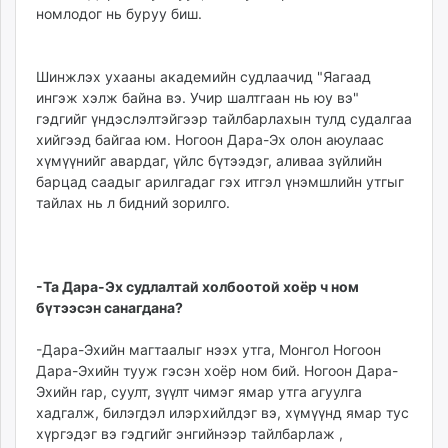
номлодог нь буруу биш.
Шинжлэх ухааны академийн судлаачид "Яагаад
ингэж хэлж байна вэ. Учир шалтгаан нь юу вэ"
гэдгийг үндэслэлтэйгээр тайлбарлахын тулд судалгаа
хийгээд байгаа юм. Ногоон Дара-Эх олон аюулаас
хүмүүнийг авардаг, үйлс бүтээдэг, аливаа зүйлийн
барцад саадыг арилгадаг гэх итгэл үнэмшлийн утгыг
тайлах нь л бидний зорилго.
-Та Дара-Эх судлалтай холбоотой хоёр ч ном
бүтээсэн санагдана?
-Дара-Эхийн магтаалыг нээх утга, Монгол Ногоон
Дара-Эхийн тууж гэсэн хоёр ном бий. Ногоон Дара-
Эхийн rap, суулт, зүүлт чимэг ямар утга агуулга
хадгалж, билэгдэл илэрхийлдэг вэ, хүмүүнд ямар тус
хүргэдэг вэ гэдгийг энгийнээр тайлбарлаж ,