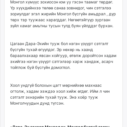
Монгол хүмүүс зохиосон юм уу гэсэн таамаг төрдөг.
Үр хүүхдийнхээ төлөө санаа зовнидог, чин сэтгэлээ
зориулдаг эгэл жирийн Монгол бүсгүйн амьдрал , дүр
төрх тэр туужаас харагддаг. Нөгөөтэйгүүр зургаан
зүйл хамаг амьтны тусын тулд буян үйлддэг бурхан.
Цагаан Дара-Эхийн тууж бол нэгэн үзүүрт сэтгэлт
бүсгүйн тухай өгүүлдэг. Эр нөхөр нь хаанд
бараалхахаар явсан хойгуур, өтөлж доройтсон хадам
эхийгээ нэгэн үзүүрт сэтгэлээр харж хандаж, асарч
тойглож буй бүсгүйн домоглол.
Хоол ундгүй болохын цагт мөрнийхөө махнаас
огтолж, хадам ээждээ хоол хийж өгдөг. Ийм л чин
сэтгэлт эхнэрийн тухай тууж. Энэ хоёр тууж
Монголчуудын дунд түгсэн.
-Дара-Эх гэхээр Монгол эх, Монгол бүсгүй гэсэн