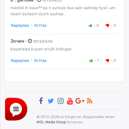
2013/04/23
mashid ih baurl**aa n sumuia daa sain saihniig hysii .um
daarii dydaarii dyyrii suuhaa .
·
Хариулах
Устгах
-
0
-
0
Зочин ·
2013/04/24
bayariaiaa buyan arivjih boltugai
·
Хариулах
Устгах
-
1
-
0
© 2013-2026 он Dorgio.mn, Мэдээллийн хөтөч
MGL Media Group
бүтээсэн.