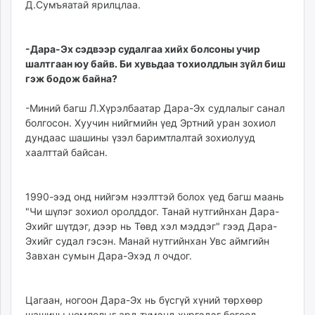
Д.Сумъяатай ярилцлаа.
ikon.mn
mnb.mn
Livetv.mn
-Дара-Эх сэдвээр судалгаа хийх болсоны учир
Eguur.mn
шалтгаан юу байв. Би хувьдаа тохиолдлын зүйл биш
гэж бодож байна?
24tsag.mn
shuud.mn
-Миний багш Л.Хүрэлбаатар Дара-Эх судлалыг санал
eagle.mn
болгосон. Хуучин нийгмийн үед Эртний уран зохиол
ergelt.mn
дундаас шашины үзэл баримтлалтай зохиолууд
zarig.mn
хаалттай байсан.
today.mn
zuv.mn
1990-ээд онд нийгэм нээлттэй болох үед багш маань
mminfo.mn
"Чи шүлэг зохиол оролддог. Танай нутгийнхан Дара-
ugluu.mn
Эхийг шүтдэг, дээр нь Төвд хэл мэддэг" гээд Дара-
urlag.mn
Эхийг судал гэсэн. Манай нутгийнхан Увс аймгийн
Завхан сумын Дара-Эхэд л очдог.
unen.mn
asu.mn
shudarga.mn
Цагаан, ногоон Дара-Эх нь бүсгүй хүний төрхөөр
shuurhai.mn
шашины номлолыг ард түмэнд хүргэдэг бөгөөд