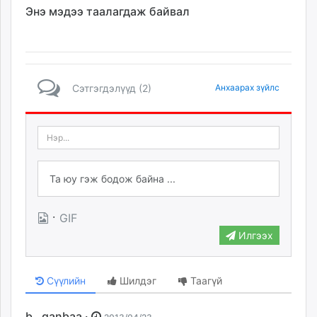
Энэ мэдээ таалагдаж байвал
Сэтгэгдэлүүд (2)
Анхаарах зүйлс
·
GIF
Илгээх
Сүүлийн
Шилдэг
Таагүй
b . ganbaa ·