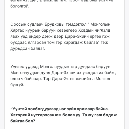
бололтой.
Оросын судлаач Брудковы тэмдэглэл " Монголын
Хяргас нуурын баруун хөвөөгөөр Ховдын чиглэлд
явах үед өндөр дэнж дээр Дара-Эхийн өргөө гэж
бусдаас ялгарсан том гэр харагдаж байлаа" гэж
дурьдсан байдаг.
Үүнээс үүдээд Монголчуудын тэр дундаас баруун
Монголчуудын дунд Дара-Эх шүтэх үзэгдэл их байж,
одоо ч байсаар. Тэр Дара-Эх нь жирийн л Монгол
бүсгүй.
-Үүнтэй холбогдуулаад нэг зүйл яримаар байна.
Хэтэрхий нутгархсан юм болов уу. Та юу гэж бодож
байгаа бол?