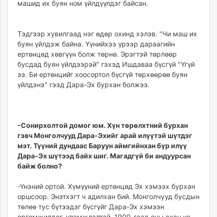
машид их буян ном үйлдүүлдэг байсан.
Тэдгээр хувилгаад нэг өдөр охинд хэлэв. "Чи маш их
буян үйлдэж байна. Үүнийхээ үрээр дараагийн
ертөнцөд хөвгүүн болж төрнө. Эрэгтэй төрлөөр
бусдад буян үйлдээрэй" гэхэд Ишдаваа бүсгүй "Үгүй
ээ. Би ертөнцийг хоосортол бүсгүй төрхөөрөө буян
үйлдэнэ" гээд Дара-Эх бурхан болжээ.
-Сонирхолтой домог юм. Хүн төрөлхтний бурхан
гэвч Монголчууд Дара-Эхийг арай илүүтэй шүтдэг
мэт. Түүний дундаас Баруун аймгийнхан бүр илүү
Дара-Эх шүтээд байх шиг. Магадгүй би андуурсан
байж болно?
-Үнэний ортой. Хүмүүний ертөнцөд Эх хэмээх бурхан
оршсоор. Энэтхэгт ч адилхан бий. Монголчууд бусдын
төлөө тус бүтээдэг бүсгүйг Дара-Эх хэмээн
өргөмжилдөг, уламжлалтай. 1900-гаад оны эхэн үе