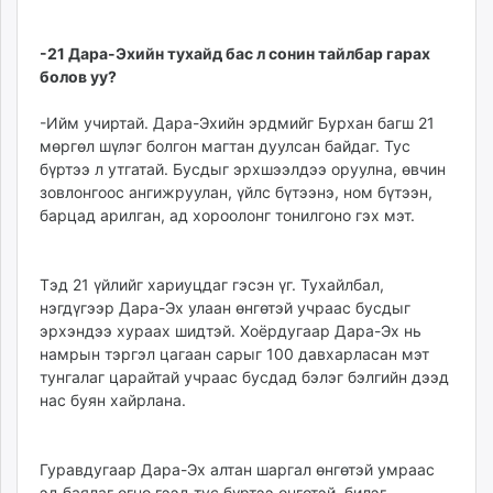
-21 Дара-Эхийн тухайд бас л сонин тайлбар гарах
болов уу?
-Ийм учиртай. Дара-Эхийн эрдмийг Бурхан багш 21
мөргөл шүлэг болгон магтан дуулсан байдаг. Тус
бүртээ л утгатай. Бусдыг эрхшээлдээ оруулна, өвчин
зовлонгоос ангижруулан, үйлс бүтээнэ, ном бүтээн,
барцад арилган, ад хороолонг тонилгоно гэх мэт.
Тэд 21 үйлийг хариуцдаг гэсэн үг. Тухайлбал,
нэгдүгээр Дара-Эх улаан өнгөтэй учраас бусдыг
эрхэндээ хураах шидтэй. Хоёрдугаар Дара-Эх нь
намрын тэргэл цагаан сарыг 100 давхарласан мэт
тунгалаг царайтай учраас бусдад бэлэг бэлгийн дээд
нас буян хайрлана.
Гуравдугаар Дара-Эх алтан шаргал өнгөтэй умраас
эд баялаг өгнө гээд тус бүртээ өнгөтэй, билэг