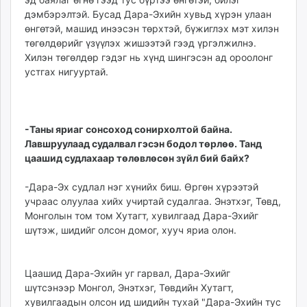
дэмбэрэлтэй. Бусад Дара-Эхийн хувьд хүрэн улаан
өнгөтэй, машид инээсэн төрхтэй, бүжиглэх мэт хилэн
төгөлдөрийг үзүүлэх жишээтэй гээд үргэлжилнэ.
Хилэн төгөлдөр гэдэг нь хүнд шингэсэн ад ороолонг
устгах нигууртай.
-Таны яриаг сонсоход сонирхолтой байна.
Лавшруулаад судалвал гэсэн бодол төрлөө. Танд
цаашид судлахаар төлөвлөсөн зүйл бий байх?
-Дара-Эх судлал нэг хүнийх биш. Өргөн хүрээтэй
учраас олуулаа хийх учиртай судалгаа. Энэтхэг, Төвд,
Монголын том том Хутагт, хувилгаад Дара-Эхийг
шүтэж, шидийг олсон домог, хууч яриа олон.
Цаашид Дара-Эхийн уг гарвал, Дара-Эхийг
шүтсэнээр Монгол, Энэтхэг, Төвдийн Хутагт,
хувилгаадын олсон ид шидийн тухай "Дара-Эхийн тус