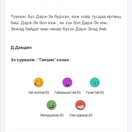
Түүнээс бус Дара-Эх бурхан, ээж хоёр тусдаа ертөнц
биш. Дара-Эх бол ээж , эх хүн бол Дара-Эх юм.
Ээжид байдаг мөн чанар бүхэн Дара-Эхэд бий.
Д.Дамдин
Эх сурвалж : “Ганзам” сонин
Хөгжилтэй (
0
)
Гайхамшигтай (
0
)
Гунигтай (
0
)
Жихүүцмээр (
0
)
Үзэн ядмаар (
0
)