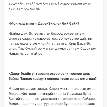
эрдмийн тухай" ном бүтээнэ. Гэхдээ зөвхөн аман
хууч гэж болохгүй.
-Монголд минь ч Дара-Эх олон бий байх?
-Байна шүү. Өглөө эртлэн босоод өрхөө татаж,
үнээгээ сааж, хүүхдээ өсгөж, эр нөхөртөө цайг нь
чанаж өгдөг эгэл жирийн атлаа эгэл биш Дара-Эх
олон. Тэр бүхнийгээ магтан дуулахсан гэж бодох юм.
Чадах нь уу, үгүй юу.
-Дара-Эхийн уг гарвал гэхээр сонин сонсогдож
байна. Таниас хариулт сонсох гэсэн санаа юм л даа?
-Чамд нэг домог хэлье. Хэдэн мянган галавын өмнө
Элдэв зүйл гэдэг ертөнцийн хааны Ишдаваа буюу
Билгийн саран гэж үзэсгэлэн төгөлдөр охин байжээ.
Эрдэм чадалт хуваргуудыг өдөр бүр ордондоо залж