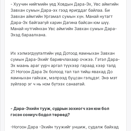
- Хуучин нийгмийн үед Ховдын Дара-Эх, Увс аймгийн
Завхан сумын Дара-эх гээд яригддаг байлаа. Би
Завхан аймгийн Ургамал сумын хүн. Манай нутагт
Дара-Эх байгаагүй харин Дагина байсан юм шүү.
Манай нутгийнхан Увс аймгийн Завхан сумын Дара-
Эхэд бараалхана.
Их хэлмэгдүүлэлтийн үед Дотоод яамныхан Завхан
сумын Дара-Эхийг баривчлахаар очжээ. Гэтэл Дара-
Эх маань араг үүрч аргал түүхээр гараад хээр талд
21 Ногоон Дара Эх болоод тал тал тийш явахад До
яамныхан гайхаж, мэлрээд буцсан гэлцдэг. Энэ мэт
зүйлээр эг ч нь ном бүтээх санаатай.
- Дара-Эхийн тууж, судрын зохиогч хэн юм бол
гэсэн сониуч бодол төрөөд?
-Ногоон Дара -Эхийн туужийг уншиж, судалж байхад