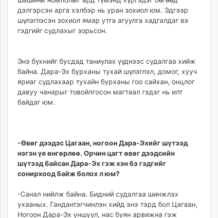
unuudur.mn
дэлгэрсэн арга хэлбэр нь уран зохиол юм. Эдгээр
шүлэглэсэн зохиол ямар утга агуулга хадгалдаг вэ
isee.mn
гэдгийг судлахыг зорьсон.
mglradio.com
fact.mn
itoim.mn
Энэ бүхнийг бусдад таниулах үүднээс судалгаа хийж
tumen.mn
байна. Дара-Эх бурханы тухай шүлэглэл, домог, хууч
shuum.mn
яриаг судлахаар тухайн бурханы гоо сайхан, онцлог
давуу чанарыг товойлгосон магтаал гэдэг нь илт
times.mn
байдаг юм.
tvmongolia.mn
mass.mn
unegui.mn
assa.mn
-Өвөг дээдэс Цагаан, ногоон Дара-Эхийг шүтээд
нэгэн үе өнгөрлөө. Орчин цагт өвөг дээдсийн
toim.mn
шүтээд байсан Дара-Эх гэж хэн бэ гэдгийг
tac.mn
сонирхоод байж болох л юм?
paparazzi.mn
unread.today
-Санал нийлж байна. Бидний судалгаа шинжлэх
ухааных. Гандантэгчинлэн хийд энэ тэрд бол Цагаан,
Ногоон Дара-Эх уншуул, нас буян арвижна гэж