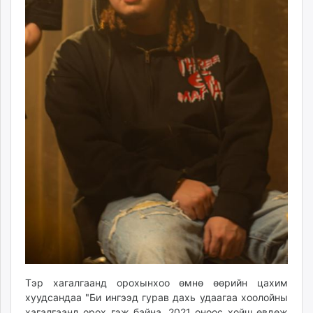
Тэр хагалгаанд орохынхоо өмнө өөрийн цахим
хуудсандаа "Би ингээд гурав дахь удаагаа хоолойны
хагалгаанд орох гэж байна. 2021 оноос хойш өвдөж