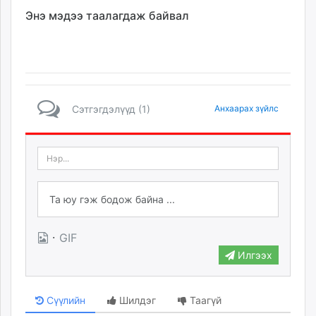
Энэ мэдээ таалагдаж байвал
Сэтгэгдэлүүд (1)
Анхаарах зүйлс
·
GIF
Илгээх
Сүүлийн
Шилдэг
Таагүй