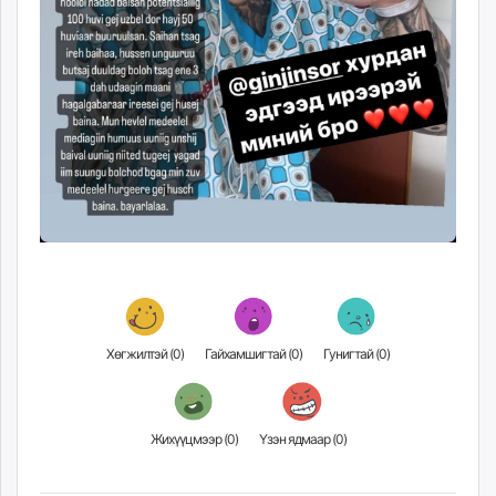
Хөгжилтэй (
0
)
Гайхамшигтай (
0
)
Гунигтай (
0
)
Жихүүцмээр (
0
)
Үзэн ядмаар (
0
)