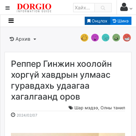
Онцлох
Шинэ
Мэдээллийн
Зар мэдээллийн
Архив
Банк санхүү
Бизнес ААН
Төрийн
Реппер Гинжин хоолойн
Нийслэлийн
хоргүй хавдрын улмаас
гуравдахь удаагаа
dorgio.mn
хагалгаанд оров
Gogo.mn
caak.mn
Шар мэдээ
,
Олны танил
news.mn
2024-
2026-
2024/02/07
zindaa.mn
02-
08-
Baabar.mn
07
08
tovch.mn