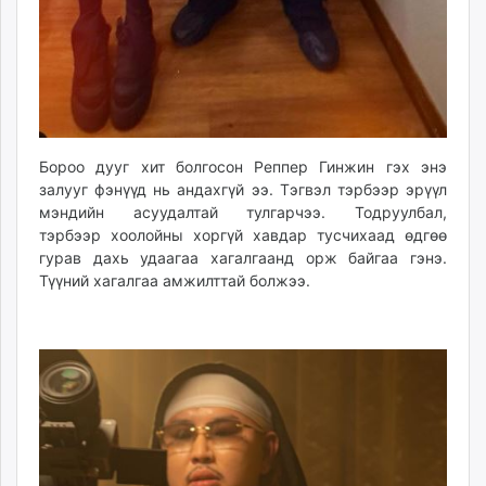
unuudur.mn
isee.mn
mglradio.com
fact.mn
itoim.mn
tumen.mn
Бороо дууг хит болгосон Реппер Гинжин гэх энэ
shuum.mn
залууг фэнүүд нь андахгүй ээ. Тэгвэл тэрбээр эрүүл
times.mn
мэндийн асуудалтай тулгарчээ. Тодруулбал,
тэрбээр хоолойны хоргүй хавдар тусчихаад өдгөө
tvmongolia.mn
гурав дахь удаагаа хагалгаанд орж байгаа гэнэ.
mass.mn
Түүний хагалгаа амжилттай болжээ.
unegui.mn
assa.mn
toim.mn
tac.mn
paparazzi.mn
unread.today