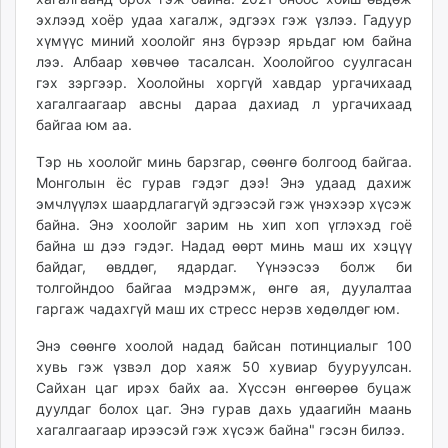
эхлээд хоёр удаа хагалж, эдгээх гэж үзлээ. Гадуур
хүмүүс миний хоолойг янз бүрээр ярьдаг юм байна
лээ. Албаар хөвчөө тасалсан. Хоолойгоо суулгасан
гэх зэргээр. Хоолойны хоргүй хавдар ургачихаад
хагалгаагаар авсны дараа дахиад л ургачихаад
байгаа юм аа.
Тэр нь хоолойг минь барзгар, сөөнгө болгоод байгаа.
Монголын ёс гурав гэдэг дээ! Энэ удаад дахиж
эмчлүүлэх шаардлагагүй эдгээсэй гэж үнэхээр хүсэж
байна. Энэ хоолойг зарим нь хип хоп үглэхэд гоё
байна ш дээ гэдэг. Надад өөрт минь маш их хэцүү
байдаг, өвддөг, ядардаг. Үүнээсээ болж би
толгойндоо байгаа мэдрэмж, өнгө ая, дуулалтаа
гаргаж чадахгүй маш их стресс нерэв хөдөлдөг юм.
Энэ сөөнгө хоолой надад байсан потинциалыг 100
хувь гэж үзвэл дор хаяж 50 хувиар бууруулсан.
Сайхан цаг ирэх байх аа. Хүссэн өнгөөрөө буцаж
дуулдаг болох цаг. Энэ гурав дахь удаагийн маань
хагалгаагаар ирээсэй гэж хүсэж байна" гэсэн билээ.