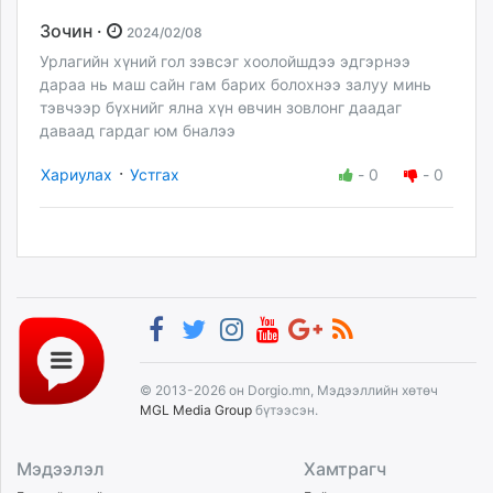
Зочин ·
2024/02/08
Урлагийн хүний гол зэвсэг хоолойшдээ эдгэрнээ
дараа нь маш сайн гам барих болохнээ залуу минь
тэвчээр бүхнийг ялна хүн өвчин зовлонг даадаг
даваад гардаг юм бналээ
·
Хариулах
Устгах
-
0
-
0
© 2013-2026 он Dorgio.mn, Мэдээллийн хөтөч
MGL Media Group
бүтээсэн.
Мэдээлэл
Хамтрагч