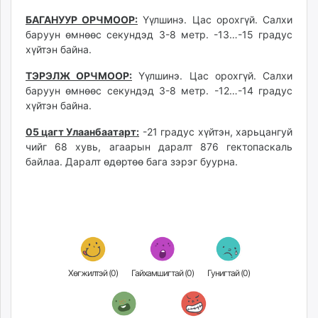
unuudur.mn
БАГАНУУР ОРЧМООР:
Үүлшинэ. Цас орохгүй. Салхи
isee.mn
баруун өмнөөс секундэд 3-8 метр. -13…-15 градус
mglradio.com
хүйтэн байна.
fact.mn
ТЭРЭЛЖ ОРЧМООР:
Үүлшинэ. Цас орохгүй. Салхи
itoim.mn
баруун өмнөөс секундэд 3-8 метр. -12…-14 градус
tumen.mn
хүйтэн байна.
shuum.mn
05 цагт Улаанбаатарт:
-21 градус хүйтэн, харьцангуй
times.mn
чийг 68 хувь, агаарын даралт 876 гектопаскаль
tvmongolia.mn
байлаа. Даралт өдөртөө бага зэрэг буурна.
mass.mn
unegui.mn
assa.mn
toim.mn
tac.mn
paparazzi.mn
Хөгжилтэй (
0
)
Гайхамшигтай (
0
)
Гунигтай (
0
)
unread.today