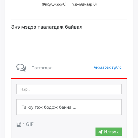
Жихүүцмээр (
0
)
Үзэн ядмаар (
0
)
Энэ мэдээ таалагдаж байвал
Сэтгэгдэл
Анхаарах зүйлс
·
GIF
Илгээх