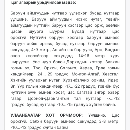
цаг агаарын урьдчилсан мэдээ:
ikon.mn
mnb.mn
Баруун аймгуудын нутгаар үүлэрхэг, бусад нутгаар
Livetv.mn
үүлшинэ. Баруун аймгуудын ихэнх нутаг, төвийн
аймгуудын нутгийн баруун хэсгээр цас орж, зөөлөн
Eguur.mn
цасан шуурга шуурна. Бусад нутгаар цас
24tsag.mn
орохгүй Нутгийн баруун хэсгээр баруун өмнөөс
shuud.mn
баруун хойш эргэж, бусад нутгаар баруун өмнөөс
eagle.mn
секундэд 4-9 метр, Алтайн салбар уулс, Арц, Богдын
ergelt.mn
өвөр хоолойгоор секундэд 14-16 метр хүрч
ширүүснэ. Увс нуур болон Дархадын хотгор, Завхан
zarig.mn
голын эх, Тэс, Орхон, Сэлэнгэ, Хараа, Ерөө голын
today.mn
хөндийгөөр -24…-29 градус, Монгол-Алтай, Хөвсгөл,
zuv.mn
Хэнтийн уулархаг нутаг, Хүрэнбэлчир орчим, Идэр,
mminfo.mn
Эг, Үүр голын хөндийгөөр -17…-22 градус, говийн бүс
ugluu.mn
нутгийн зүүн өмнөд хэсэг, цас багатай энгэр ээвэр
газар, Дорнод-Дарьгангын тал нутгаар -7...-12
urlag.mn
градус, бусад нутгаар -10...-15 градус хүйтэн байна.
unen.mn
asu.mn
УЛААНБААТАР ХОТ ОРЧМООР
:
Үүлшинэ. Цас
shudarga.mn
орохгүй. Салхи баруун өмнөөс секундэд 3-8 метр.
-10…-12 градус хүйтэн байна.
shuurhai.mn