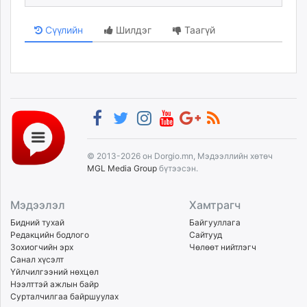
Сүүлийн
Шилдэг
Таагүй
© 2013-2026 он Dorgio.mn, Мэдээллийн хөтөч
MGL Media Group
бүтээсэн.
Мэдээлэл
Хамтрагч
Бидний тухай
Байгууллага
Редакцийн бодлого
Сайтууд
Зохиогчийн эрх
Чөлөөт нийтлэгч
Санал хүсэлт
Үйлчилгээний нөхцөл
Нээлттэй ажлын байр
Сурталчилгаа байршуулах