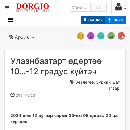
Онцлох
Шинэ
Мэдээллийн
Зар мэдээллийн
Архив
Банк санхүү
Бизнес ААН
Төрийн
Улаанбаатарт өдөртөө
Нийслэлийн
10…-12 градус хүйтэн
Зөвлөгөө
,
Зурхай, цаг
dorgio.mn
агаар
Gogo.mn
2024-
2026-
2024/12/23
caak.mn
12-
08-
news.mn
23
07
zindaa.mn
09:06:54
01:22:12
2024 оны 12 дугаар сарын 23-ны 08 цагаас 20 цаг
Baabar.mn
хүртэлх
tovch.mn