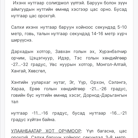
Ихэнх нутгаар солигдмол үүлтэй. Баруун болон зүүн
ikon.mn
аймгуудын нутгийн өмнөд хэсгээр цас орно. Бусад
mnb.mn
нутгаар цас орохгүй.
Livetv.mn
Салхи ихэнх нутгаар баруун хойноос секундэд 5-10
Eguur.mn
метр, говь, талын нутгаар секундэд 14-16 метр хүрч
24tsag.mn
ширүүснэ.
shuud.mn
eagle.mn
Дархадын хотгор, Завхан голын эх, Хүрэнбэлчир
орчим, Цэцэгнуур, Идэр, Тэс голын хөндийгөөр
ergelt.mn
-27…-32 градус, Увс нуурын хотгор, Монгол-Алтай,
zarig.mn
Хангай, Хөвсгөл,
today.mn
zuv.mn
Хэнтийн уулархаг нутаг, Эг, Үүр, Орхон, Сэлэнгэ,
Хараа, Ерөө голын хөндийгөөр -21…-26 градус,
mminfo.mn
говийн бүс нутгийн өмнөд хэсэг, Дорнод-Дарьгангын
ugluu.mn
тал
urlag.mn
unen.mn
нутгаар -11...-16 градус, бусад нутгаар -16...-21
градус хүйтэн байна.
asu.mn
shudarga.mn
УЛААНБААТАР ХОТ ОРЧМООР
: Үүл багасна, цас
shuurhai.mn
орохгүй. Салхи баруун хойноос секундэд 3-8 метр.