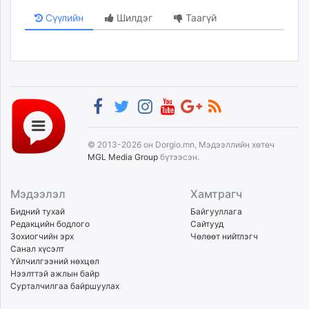
Сүүлийн
Шилдэг
Таагүй
© 2013-2026 он Dorgio.mn, Мэдээллийн хөтөч
MGL Media Group
бүтээсэн.
Мэдээлэл
Хамтрагч
Бидний тухай
Байгууллага
Редакцийн бодлого
Сайтууд
Зохиогчийн эрх
Чөлөөт нийтлэгч
Санал хүсэлт
Үйлчилгээний нөхцөл
Нээлттэй ажлын байр
Сурталчилгаа байршуулах