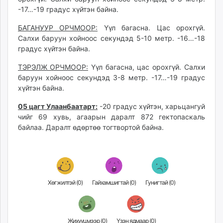
unuudur.mn
-17…-19 градус хүйтэн байна.
isee.mn
БАГАНУУР ОРЧМООР:
Үүл багасна. Цас орохгүй.
mglradio.com
Салхи баруун хойноос секундэд 5-10 метр. -16…-18
fact.mn
градус хүйтэн байна.
itoim.mn
ТЭРЭЛЖ ОРЧМООР:
Үүл багасна, цас орохгүй. Салхи
tumen.mn
баруун хойноос секундэд 3-8 метр. -17…-19 градус
shuum.mn
хүйтэн байна.
times.mn
05 цагт Улаанбаатарт:
-20 градус хүйтэн, харьцангуй
tvmongolia.mn
чийг 69 хувь, агаарын даралт 872 гектопаскаль
mass.mn
байлаа. Даралт өдөртөө тогтвортой байна.
unegui.mn
assa.mn
toim.mn
tac.mn
paparazzi.mn
Хөгжилтэй (
0
)
Гайхамшигтай (
0
)
Гунигтай (
0
)
unread.today
Жихүүцмээр (
0
)
Үзэн ядмаар (
0
)