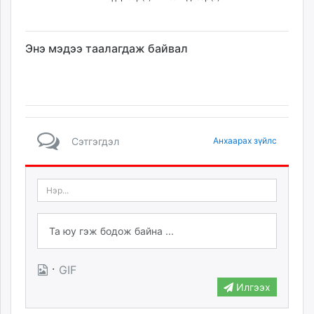
Энэ мэдээ таалагдаж байвал
Сэтгэгдэл
Анхаарах зүйлс
·
GIF
Илгээх