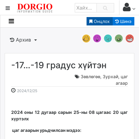
Онцлох
Шинэ
Мэдээллийн
Зар мэдээллийн
Архив
Банк санхүү
Бизнес ААН
Төрийн
-17…-19 градус хүйтэн
Нийслэлийн
Зөвлөгөө
,
Зурхай, цаг
агаар
dorgio.mn
2024-
2026-
2024/12/25
12-
08-
Gogo.mn
25
07
caak.mn
09:05:03
21:29:52
2024 оны 12 дугаар сарын 25-ны 08 цагаас 20 цаг
news.mn
хүртэлх
zindaa.mn
Baabar.mn
цаг агаарын урьдчилсан мэдээ:
tovch.mn