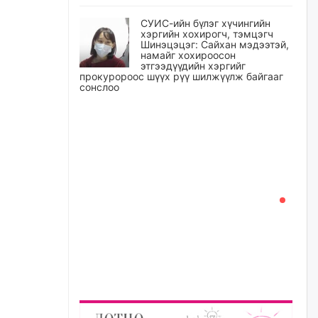
СУИС-ийн бүлэг хүчингийн
хэргийн хохирогч, тэмцэгч
Шинэцэцэг: Сайхан мэдээтэй,
намайг хохироосон
этгээдүүдийн хэргийг
прокуророос шүүх рүү шилжүүлж байгааг
сонслоо
уржигдар
Өчигдрийн байдлаар ₮10000
доош дүнгээр шатахууны
худалдан авалт хийсэн 1500
баримт бүртгэгджээ
уржигдар
Шатахуун олголтыг 50,000
төгрөгөөр хязгаарласныг
нэмэгдүүлж 100,000 төгрөгт
хүргэхээр судалж байгаа
уржигдар