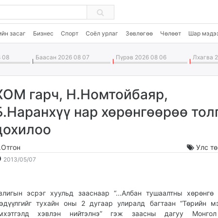
ийн засаг
Бизнес
Спорт
Соёл урлаг
Зөвлөгөө
Чөлөөт
Шар мэдэ
 08
Баасан 2026 08 07
Пүрэв 2026 08 06
Лхагва 2
ХОМ гарч, Н.Номтойбаяр,
Б.Наранхүү нар хөрөнгөөрөө тол
цохилоо
.Отгон
Улс т
2013-
2026-
2013/05/07
05-
08-
07
09
19:14:09
15:35:37
влигын эсрэг хуульд зааснаар “...Албан тушаалтны хөрөнгө
эдүүлгийг тухайн оны 2 дугаар улиралд багтаан “Төрийн м
мхэтгэлд хэвлэн нийтэлнэ” гэж заасны дагуу Монго