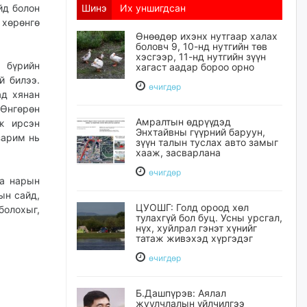
йд болон
Шинэ
Их уншигдсан
 хөрөнгө
Өнөөдөр ихэнх нутгаар халах
боловч 9, 10-нд нутгийн төв
хэсгээр, 11-нд нутгийн зүүн
 бүрийн
хагаст аадар бороо орно
й билээ.
өчигдѳр
ад хянан
 Өнгөрөн
Амралтын өдрүүдэд
ж ирсэн
Энхтайвны гүүрний баруун,
зарим нь
зүүн талын туслах авто замыг
хааж, засварлана
өчигдѳр
га нарын
ын сайд,
ЦУОШГ: Голд ороод хөл
болохыг,
тулахгүй бол буц. Усны урсгал,
нүх, хуйлрал гэнэт хүнийг
татаж живэхэд хүргэдэг
өчигдѳр
Б.Дашпүрэв: Аялал
жуулчлалын үйлчилгээ