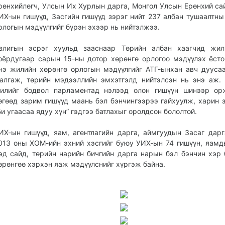
рөнхийлөгч, Улсын Их Хурлын дарга, Монгол Улсын Ерөнхий са
ИХ-ын гишүүд, Засгийн гишүүд зэрэг нийт 237 албан тушаалтны
рлогын мэдүүлгийг бүрэн эхээр нь нийтэлжээ.
влигын эсрэг хуульд зааснаар Төрийн албан хаагчид жил
оёрдугаар сарын 15-ны дотор хөрөнгө орлогоо мэдүүлэх ёсто
нэ жилийн хөрөнгө орлогын мэдүүлгийг АТГ-ынхан авч дууса
алгаж, төрийн мэдээллийн эмхэтгэлд нийтэлсэн нь энэ аж.
илийг бодвол парламентад нэлээд олон гишүүн шинээр ор
өгөөд зарим гишүүд маань бэл бэнчингээрээ гайхуулж, харин 
Би угаасаа ядуу хүн” гэдгээ батлахыг оролдсон бололтой.
ИХ-ын гишүүд, яам, агентлагийн дарга, аймгуудын Засаг дар
013 оны ХОМ-ийн эхний хэсгийг буюу УИХ-ын 74 гишүүн, яамд
эд сайд, төрийн нарийн бичгийн дарга нарын бэл бэнчин хэр 
өрөнгөө хэрхэн яаж мэдүүлснийг хүргэж байна.