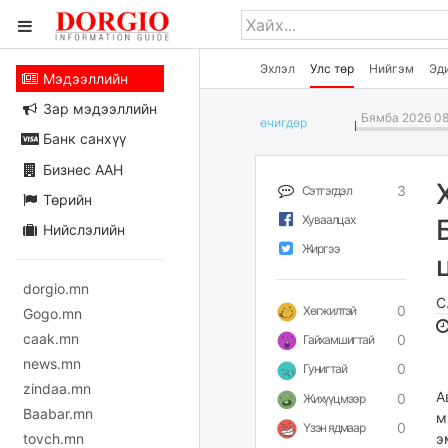
Эхлэл
Улс төр
Нийгэм
Эд
Мэдээллийн
Зар мэдээллийн
Бямба 2026 08
өчигдѳр
Банк санхүү
Бизнес ААН
3
Сэтгэгдэл
Төрийн
Хуваалцах
Нийслэлийн
Жиргээ
dorgio.mn
С
0
Хөгжилтэй
Gogo.mn
caak.mn
0
Гайхамшигтай
news.mn
0
Гунигтай
zindaa.mn
А
0
Жихүүцмээр
Baabar.mn
м
0
Үзэн ядмаар
tovch.mn
э