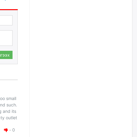
2026/08/06
Д.Амарбаясгалан:
Шатахууныхаа 97 хувийг нэг
улсаас авдаг хараат байдлаа
зогсоож, Арабын орнуудаас
нийлүүлэх ажлыг сэргээх
ёстой
2026/08/06
гээх
Худалдагч Н.Амарзаяа:
Дэлгүүрийн 32 хуудастай
өрийн дэвтэр долоо хоногт л
дүүрдэг
2026/08/06
too small
and such.
АИ-92 шатахууны нийлүүлэлт
тасралтгүй үргэлжилж байна
g and its
ty outlet
2026/08/06
-
0