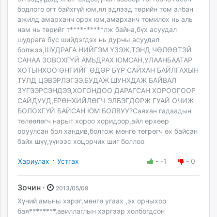
бодлого огт байхгүй юм,ял эдлээд төрийн том албан
ажилд амарханч орох юм,амарханч томилох нь аль
нам нь төрийг т**********лж байна,бүх асуудал
шудрага бус шийдэгдэх нь дурны асуудал
болжээ,ШУДРАГА НИЙГЭМ ҮЗЭЖ,ТЭНД ЧӨЛӨӨТЭЙ
САНАА ЗОВОХГҮЙ АМЬДРАХ ЮМСАН,УЛААНБААТАР
ХОТЫНХОО ӨНГИЙГ ӨДӨР БҮР САЙХАН БАЙЛГАХЫН
ТУЛД ЦЭВЭРЛЭГЭЭ,БУДАЖ ШУНХДАЖ БАЙВАЛ
ЗҮГЭЭРСЭНДЭЭ,ХОГОНДОО ДАРАГСАН ХОРООГООР
САЙДУУД,ЕРӨНХИЙЛӨГЧ ЭЛБЭГДОРЖ ГУАЙ ОЧИЖ
БОЛОХГҮЙ БАЙСАН ЮМ БОЛВУУ?Саяхан гадаадын
төлөөлөгч нарыг хороо хоридоор,айл өрхөөр
оруулсан бол хандив,болгож мөнгө төгрөгч өх байсан
байх шүү,үүнээс хоцорчих шиг боллоо
·
Хариулах
Устгах
-
-1
-
0
Зочин ·
2013/05/09
Хүний амьны хэрэг,мөнгө угаах ,эх орныхоо
бая********,авиллаглын хэргээр холбогдсон