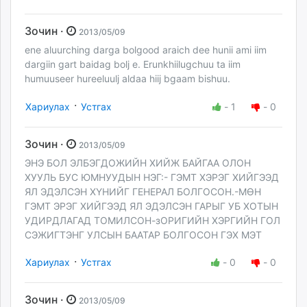
Зочин ·
2013/05/09
ene aluurching darga bolgood araich dee hunii ami iim
dargiin gart baidag bolj e. Erunkhiilugchuu ta iim
humuuseer hureeluulj aldaa hiij bgaam bishuu.
·
Хариулах
Устгах
-
1
-
0
Зочин ·
2013/05/09
ЭНЭ БОЛ ЭЛБЭГДОЖИЙН ХИЙЖ БАЙГАА ОЛОН
ХУУЛЬ БУС ЮМНУУДЫН НЭГ:- ГЭМТ ХЭРЭГ ХИЙГЭЭД
ЯЛ ЭДЭЛСЭН ХҮНИЙГ ГЕНЕРАЛ БОЛГОСОН.-МӨН
ГЭМТ ЭРЭГ ХИЙГЭЭД ЯЛ ЭДЭЛСЭН ГАРЫГ УБ ХОТЫН
УДИРДЛАГАД ТОМИЛСОН-зОРИГИЙН ХЭРГИЙН ГОЛ
СЭЖИГТЭНГ УЛСЫН БААТАР БОЛГОСОН ГЭХ МЭТ
·
Хариулах
Устгах
-
0
-
0
Зочин ·
2013/05/09