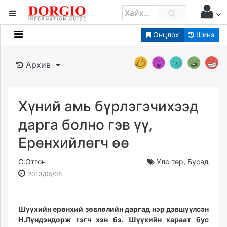
Онцлох
Шинэ
Мэдээллийн
Зар мэдээллийн
Архив
Банк санхүү
Бизнес ААН
Төрийн
Хүний амь бүрлэгэчихээд
Нийслэлийн
дарга болно гэв үү,
Ерөнхийлөгч өө
dorgio.mn
Gogo.mn
С.Отгон
Улс төр
,
Бусад
caak.mn
2013-
2026-
2013/05/08
news.mn
05-
08-
08
11
zindaa.mn
17:27:07
03:18:49
Шүүхийн ерөнхий зөвлөлийн даргад нэр дэвшүүлсэн
Baabar.mn
Н.Лүндэндорж гэгч хэн бэ. Шүүхийн хараат бус
tovch.mn