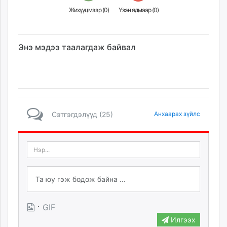
Жихүүцмээр (
0
)
Үзэн ядмаар (
0
)
Энэ мэдээ таалагдаж байвал
Сэтгэгдэлүүд (25)
Анхаарах зүйлс
·
GIF
Илгээх