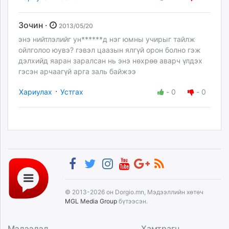
Зочин ·
2013/05/20
энэ нийтлэлийг ун******д нэг юмны учирыг тайлж
ойлголоо юувэ? гэвэл цаазын ялгүй орон болно гэж
дэлхийд яаран заралсан нь энэ нөхрөө аварч үлдэх
гэсэн арчаагүй арга заль байжээ
·
Хариулах
Устгах
-
0
-
0
© 2013-2026 он Dorgio.mn, Мэдээллийн хөтөч
MGL Media Group
бүтээсэн.
Мэдээлэл
Хамтрагч