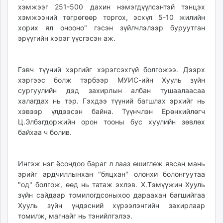
хэмжээг 251-500 дахин нэмэгдүүлсэнтэй тэнцэх
хэмжээний төгрөгөөр торгох, эсхүл 5-10 жилийн
хорих ял онооно" гэсэн зүйлчлэлээр буруутган
эрүүгийн хэрэг үүсгэсэн аж.
Гэвч түүний хэргийг хэрэгсэхгүй болгожээ. Дээрх
хэргээс болж тэрбээр МУИС-ийн Хууль зүйн
сургуулийн дэд захирлын албан тушаалаасаа
халагдах нь тэр. Гэхдээ түүний багшлах эрхийг нь
хэвээр үлдээсэн байна. Түүнчлэн Ерөнхийлөгч
Ц.Элбэгдоржийн орон тооны бус хуулийн зөвлөх
байхаа ч болив.
Ингэж нэг ёсондоо бараг л лааз өшиглөж явсан мань
эрийг ардчиллынхан "бяцхан" олонхи болонгуутаа
"од" болгож, өөд нь татаж эхлэв. Х.Тэмүүжин Хууль
зүйн сайдаар томилогдсоныхоо дараахан багшийгаа
Хууль зүйн үндэсний хүрээлэнгийн захирлаар
томилж, магнайг нь тэнийлгэлээ.