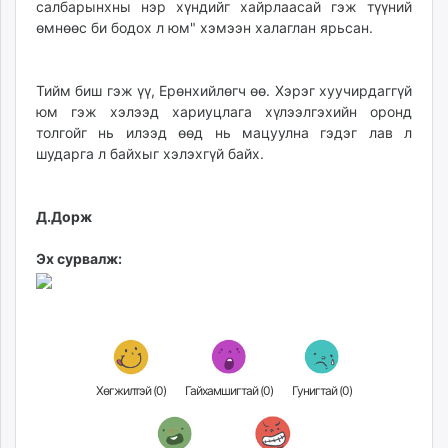
салбарынхны нэр хүндийг хайрлаасай гэж түүний
өмнөөс би бодох л юм" хэмээн халаглан ярьсан.
Тийм биш гэж үү, Ерөнхийлөгч өө. Хэрэг хуучирдаггүй
юм гэж хэлээд хариуцлага хүлээлгэхийн оронд
толгойг нь илээд өөд нь мацуулна гэдэг лав л
шударга л байхыг хэлэхгүй байх.
Д.Дорж
Эх сурвалж:
Хөгжилтэй (
0
)
Гайхамшигтай (
0
)
Гунигтай (
0
)