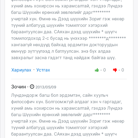
хүний амь хохирсон нь харамсалтай, гэхдээ Лүндээ
багш Шүүхийн ерөнхий зөвлөлийг дарг********
учиртай хүн. Өмнө нь Дээд шүүхийн Зориг гэж нөхөр
түүний албатууд шүүхийн томилгоог хэтэрхий
бараантуулсан даа. САяхан дээд шүүхийн * шүүгч
томилогдоход 2-с бусад нь үнэхээр ********д********
хангаагүй нөхдүүд байхад эрдэмтэн докторуудын
өмнүүр зүтгүүлээд л батлуулсан. энэ бүх алдаа
завхралыг засна гэдэгт танд найдаж байгаа шүү.
·
Хариулах
Устгах
-
0
-
0
Зочин ·
2013/05/09
Лүндэндорж багш бол эрдэмтэн, сайн хуульч
философич хүн. Болгоомжгүй алдааг хэн ч гаргадаг,
хүний амь хохирсон нь харамсалтай, гэхдээ Лүндээ
багш Шүүхийн ерөнхий зөвлөлийг дарг********
учиртай хүн. Өмнө нь Дээд шүүхийн Зориг гэж нөхөр
түүний албатууд шүүхийн томилгоог хэтэрхий
бараантуулсан даа. САяхан дээд шүүхийн * шүүгч