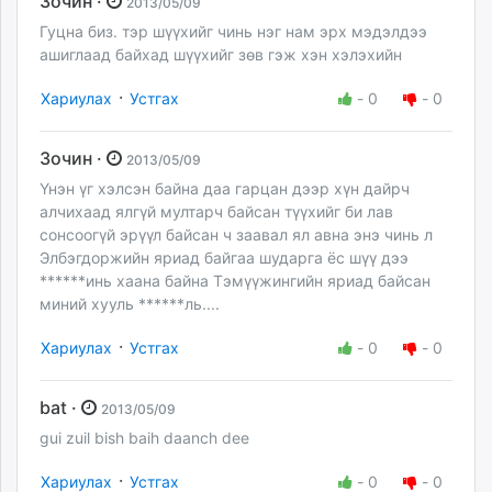
Зочин ·
2013/05/09
Гуцна биз. тэр шүүхийг чинь нэг нам эрх мэдэлдээ
ашиглаад байхад шүүхийг зөв гэж хэн хэлэхийн
·
Хариулах
Устгах
-
0
-
0
Зочин ·
2013/05/09
Үнэн үг хэлсэн байна даа гарцан дээр хүн дайрч
алчихаад ялгүй мултарч байсан түүхийг би лав
сонсоогүй эрүүл байсан ч заавал ял авна энэ чинь л
Элбэгдоржийн яриад байгаа шударга ёс шүү дээ
******инь хаана байна Тэмүүжингийн яриад байсан
миний хууль ******ль....
·
Хариулах
Устгах
-
0
-
0
bat ·
2013/05/09
gui zuil bish baih daanch dee
·
Хариулах
Устгах
-
0
-
0