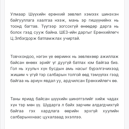
Улмаар Шүүхийн ерөнхий зөвлөл хэмээх шинэхэн
байгууллага хаалгаа нээж, мань эр гишүүнийнх нь
тоонд багтав. Түүгээр зогсохгүй өнөөдөр дарга нь
болох гээд сууж байна. ШЕЗ-ийн даргыг Ерөнхийлөгч
Ц.Элбэгдорж батламжлах учиртай.
Товчхондоо, нэгэн үе өөриинх нь зөвлөхөөр ажиллаж
байсан өнөөх эрийг үг дуугүй батлах юм байгаа биз.
Гол нь хуульч хүн бусдын амь насыг бүрэлгэчихээд
жишим ч үгүй тэр салбарын толгой өөд тэмүүлэх гээд
байгаа нь ариун явдал уу, ардчилсан Ерөнхийлөгч өө.
Таны яриад байсан шүүхийн шинэтгэлийг хийж чадах
хүн тэр мөн үү. Шударга л байх зарчим алдагдчихгүй
байгаа гэх хардлага өөрийн эрхгүй хуулийн
салбарынхнаас цухалзаад эхэллээ.