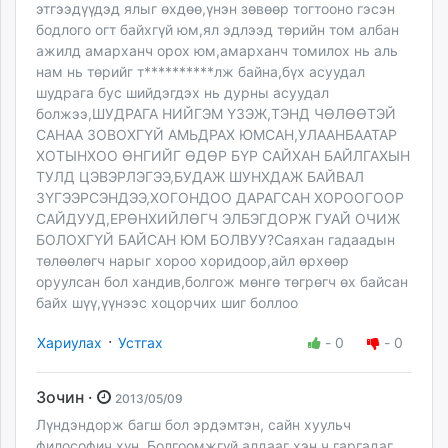
этгээдүүдэд ялыг өхдөө,үнэн зөвөөр тогтооно гэсэн
бодлого огт байхгүй юм,ял эдлээд төрийн том албан
ажилд амарханч орох юм,амарханч томилох нь аль
нам нь төрийг т**********лж байна,бүх асуудал
шудрага бус шийдэгдэх нь дурны асуудал
болжээ,ШУДРАГА НИЙГЭМ ҮЗЭЖ,ТЭНД ЧӨЛӨӨТЭЙ
САНАА ЗОВОХГҮЙ АМЬДРАХ ЮМСАН,УЛААНБААТАР
ХОТЫНХОО ӨНГИЙГ ӨДӨР БҮР САЙХАН БАЙЛГАХЫН
ТУЛД ЦЭВЭРЛЭГЭЭ,БУДАЖ ШУНХДАЖ БАЙВАЛ
ЗҮГЭЭРСЭНДЭЭ,ХОГОНДОО ДАРАГСАН ХОРООГООР
САЙДУУД,ЕРӨНХИЙЛӨГЧ ЭЛБЭГДОРЖ ГУАЙ ОЧИЖ
БОЛОХГҮЙ БАЙСАН ЮМ БОЛВУУ?Саяхан гадаадын
төлөөлөгч нарыг хороо хоридоор,айл өрхөөр
оруулсан бол хандив,болгож мөнгө төгрөгч өх байсан
байх шүү,үүнээс хоцорчих шиг боллоо
·
Хариулах
Устгах
-
0
-
0
Зочин ·
2013/05/09
Лүндэндорж багш бол эрдэмтэн, сайн хуульч
философич хүн. Болгоомжгүй алдааг хэн ч гаргадаг,