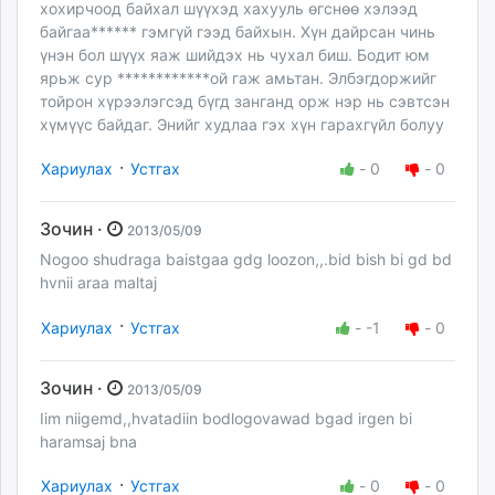
хохирчоод байхал шүүхэд хахууль өгснөө хэлээд
байгаа****** гэмгүй гээд байхын. Хүн дайрсан чинь
үнэн бол шүүх яаж шийдэх нь чухал биш. Бодит юм
ярьж сур ************ой гаж амьтан. Элбэгдоржийг
тойрон хүрээлэгсэд бүгд занганд орж нэр нь сэвтсэн
хүмүүс байдаг. Энийг худлаа гэх хүн гарахгүйл болуу
·
Хариулах
Устгах
-
0
-
0
Зочин ·
2013/05/09
Nogoo shudraga baistgaa gdg loozon,,.bid bish bi gd bd
hvnii araa maltaj
·
Хариулах
Устгах
-
-1
-
0
Зочин ·
2013/05/09
Iim niigemd,,hvatadiin bodlogovawad bgad irgen bi
haramsaj bna
·
Хариулах
Устгах
-
0
-
0