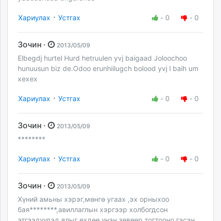
·
Хариулах
Устгах
-
0
-
0
Зочин ·
2013/05/09
Elbegdj hurtel Hurd hetruulen yvj baigaad Joloochoo
hunuusun biz de.Odoo erunhiilugch bolood yvj l baih um
xexex
·
Хариулах
Устгах
-
0
-
0
Зочин ·
2013/05/09
********
·
Хариулах
Устгах
-
0
-
0
Зочин ·
2013/05/09
Хүний амьны хэрэг,мөнгө угаах ,эх орныхоо
бая********,авиллаглын хэргээр холбогдсон
этгээдүүдэд ялыг өхдөө,үнэн зөвөөр тогтооно гэсэн