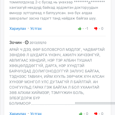
томилогдоход 2-с бусад нь үнэхээр ********д********
хангаагүй нөхдүүд байхад эрдэмтэн докторуудын
өмнүүр зүтгүүлээд л батлуулсан. энэ бүх алдаа
завхралыг засна гэдэгт танд найдаж байгаа шүү.
·
Хариулах
Устгах
-
-1
-
0
Зочин ·
2013/05/10
АРАЙ Ч ДЭЭ, ӨӨР БОЛОВСРОЛ МЭДЛЭГ, ЧАДВАРТАЙ
ЗӨНДӨӨ Л ШУДАРГА ҮНЭНЧ, АЖИЛЧ ХИЧЭЭНГҮЙ,
АВЛИГААС ХӨНДИЙ, НЭР ТЭР АЛБАН ТУШААЛ
ХӨӨЦӨЛДДӨГГҮЙ, ДАРГА, НЭР ХҮНДТЭЙ
БАЯЧУУДАД ДОЛИГОНОДОГГҮЙ ЗАЛУУС БАЙГАА,
ТЭДНЭЭС ТАВИАЧ, ИЙМ ХУУЛЬ ЗӨРЧИЖ ХҮН АЛСАН
ХҮНЭЭР МОНГОЛ УЛС ДУТААГҮЙ Л БАЙЛТАЙ. АН
СОНГУУЛЬД ГАРАХ ГЭЖ БАЙГАА Л БОЛ УХААНТАЙ
ЗӨВ АЛХАМ ХИЙМЭЭР, ТЭМҮҮЖИН БОЛЬ,
ЭЛБЭГДОРЖ БҮР
БОЛИМООР...........................................!!!!!!!!!!!!!!!!!!!!!!!!!!!!!!!!!!!!!!!!!!!!
·
Хариулах
Устгах
-
0
-
0