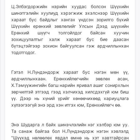
Ц.Элбэгдоржийн нэрийн хуудас болсон Шүүхийн
шинэтгэлийн хуулиуд хэрэгжиж эхэлснээр Шүүхийн
хараат бус байдлыг хангах үндсэн зорилго бүхий
Шүүхийн ерөнхий зөвлөлийг Улсын Дээд шүүхийн
Ерөнхий шүүгч толгойлдог байсан хуучин
зохицуулалтыг халж хараат бус бие даасан
бүтэцтэйгээр зохион байгуулсан гэж ардчиллынхан
тодотгодог.
Гэтэл Н.Лүндэндорж хараат бус нэгэн мөн үү,
ардчиллынхаан. Ерөнхийлөгчийн зөвлөх асан,
Х.Тэмүүжингийн багш нарийн яривал ашиг сонирхлын
зөрчилтэй этгээд гээд хэлчихэд хилсдэхгүй юм биш
үү. Дээр нь хүний үрийг хөнөөчихөөд хариуцлага
хүлээгээгүй энэ эрд хэн итгэх юм, Ерөнхийлөгч өө.
Энэ Шударга л байх шинэчлэлийн нэг хэлбэр юм уу.
Та санаж байгаа бол Н.Лүндэндорж нэгэн хэвлэлд
"Шүүхэд нөлөөлөх явдал өмнө нь хэт хавтгайрсан