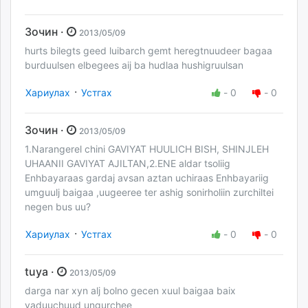
Зочин ·
2013/05/09
hurts bilegts geed luibarch gemt heregtnuudeer bagaa
burduulsen elbegees aij ba hudlaa hushigruulsan
·
Хариулах
Устгах
-
0
-
0
Зочин ·
2013/05/09
1.Narangerel chini GAVIYAT HUULICH BISH, SHINJLEH
UHAANII GAVIYAT AJILTAN,2.ENE aldar tsoliig
Enhbayaraas gardaj avsan aztan uchiraas Enhbayariig
umguulj baigaa ,uugeeree ter ashig sonirholiin zurchiltei
negen bus uu?
·
Хариулах
Устгах
-
0
-
0
tuya ·
2013/05/09
darga nar xyn alj bolno gecen xuul baigaa baix
yaduuchuud ungurchee