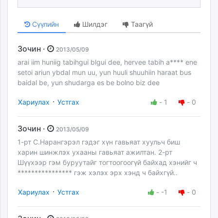
Сүүлийн
Шилдэг
Таагүй
Зочин ·
2013/05/09
arai iim huniig tabihgui blgui dee, hervee tabih a**** ene
setoi ariun ybdal mun uu, yun huuli shuuhiin haraat bus
baidal be, yun shudarga es be bolno biz dee
·
Хариулах
Устгах
-
1
-
0
Зочин ·
2013/05/09
1-рт С.Нарангэрэл гэдэг хүн гавьяат хуульч биш
харин шинжлэх ухааны гавьяат ажилтан. 2-рт
Шүүхээр гэм буруутайг тогтоогоогүй байхад хэнийг ч
**************** гэж хэлэх эрх хэнд ч байхгүй..
·
Хариулах
Устгах
-
-1
-
0