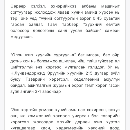
unuudur.mn
Өөрөөр хэлбэл, эхнэрийнхээ албаны машиныг
согтуугаар жолоодож яваад хүний аминд хүрсэн нь
isee.mn
тэр. Энэ үед түүний согтуурлын зэрэг 0.45 хувьтай
mglradio.com
гарсан байдаг. Гэвч тэрбээр "Зүрхний өвчтэй
fact.mn
болохоор долоогоны ханд уусан байсан" хэмээн
itoim.mn
мэдүүлсэн.
tumen.mn
shuum.mn
"Олон жил хуулийн сургуульд” багшилсан, бас ойр
times.mn
дотныхон нь боломжоо ашиглан, ийш тийш гүйсээр ял
tvmongolia.mn
шийтгэлгүй энэ хэргээс мулталсан гэлцдэг. Уг нь
mass.mn
Н.Лүндэндоржид Эрүүгийн хуулийн 215 дугаар зүйл
unegui.mn
буюу Тээврийн хэрэгсэл, хөдөлгөөний аюулгүй
assa.mn
байдал, ашиглалтын журмын эсрэг гэмт хэрэг гэсэн
зүйл ангийн 3-т зааснаар
toim.mn
tac.mn
paparazzi.mn
"Энэ хэргийн улмаас хүний амь нас хохирсон, эсхүл
unread.today
онц их хэмжээний хохирол учирсан бол тээврийн
хэрэгсэл жолоодох эрхийг дөрвөн жил хүртэл
хугацаагаар хасч, хөдөлмөрийн хөлсний доод