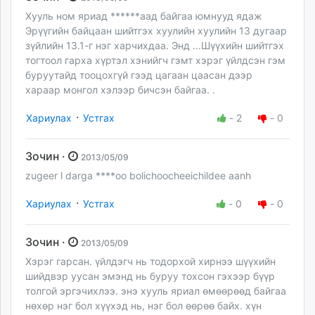
Хууль ном яриад ******аад байгаа юмнууд ядаж
Эрүүгийн байцаан шийтгэх хуулийн хуулийн 13 дугаар
зүйлийн 13.1-г нэг харчихдаа. Энд ...Шүүхийн шийтгэх
тогтоол гарха хүртэл хэнийгч гэмт хэрэг үйлдсэн гэм
буруутайд тооцохгүй гээд цагаан цаасан дээр
хараар монгол хэлээр бичсэн байгаа. .
·
Хариулах
Устгах
-
2
-
0
Зочин ·
2013/05/09
zugeer l darga ****oo bolichoocheeichildee aanh
·
Хариулах
Устгах
-
0
-
0
Зочин ·
2013/05/09
Хэрэг гарсан. үйлдэгч нь тодорхой хирнээ шүүхийн
шийдвэр уусан эмэнд нь буруу тохсон гэхээр бүүр
толгой эргэчихлээ. энэ хууль яриал өмөөрөөд байгаа
нөхөр нэг бол хүүхэд нь, нэг бол өөрөө байх. хүн