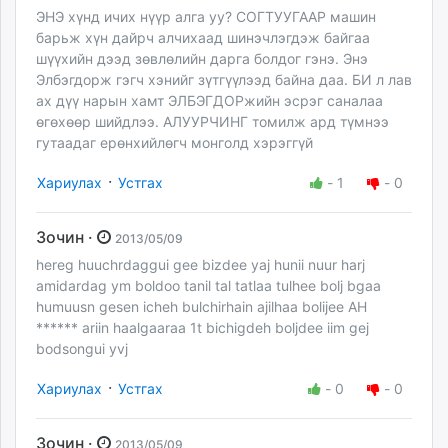
ЭНЭ хүнд ичих нүүр алга уу? СОГТУУГААР машин
барьж хүн дайрч алчихаад шинэчлэгдэж байгаа
шүүхийн дээд зөвлөлийн дарга болдог гэнэ. Энэ
Элбэгдорж гэгч хэнийг зүтгүүлээд байна даа. БИ л лав
ах дүү нарын хамт ЭЛБЭГДОРжийн эсрэг саналаа
өгөхөөр шийдлээ. АЛУУРЧИНГ томилж ард түмнээ
гутаадаг ерөнхийлөгч монголд хэрэггүй
·
Хариулах
Устгах
-
1
-
0
Зочин ·
2013/05/09
hereg huuchrdaggui gee bizdee yaj hunii nuur harj
amidardag ym boldoo tanil tal tatlaa tulhee bolj bgaa
humuusn gesen icheh bulchirhain ajilhaa bolijee AH
****** ariin haalgaaraa 1t bichigdeh boljdee iim gej
bodsongui yvj
·
Хариулах
Устгах
-
0
-
0
Зочин ·
2013/05/09