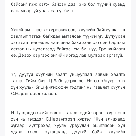
байсан" гэж хэлж байсан даа. Энэ бол түүний хувьд
санамсаргүй унагасан үг биш.
Хүний амь нас хохироочихоод, хуулийн байгууллагын
хаалгыг татаж байхдаа амталсан түүний үг. Шулуухан
хэлэхэд, нөлөөлж чадсанаа бахархан хэлсэн бардам
сэтгэл нь цухалзаад байгаа юм биш үү, Ерөнхийлөгч
өө. Дээрх хэргээс энгийн иргэд лав мултрах аргагүй.
Үг, дуугүй хуулийн заалт уншуулаад аавын хаалга
татна. Тийм биз, Ц.Элбэгдорж оо. Нөгөөтэйгүүр. энэ
хүн хуульч биш филисофич гэдгийг нь гавьяат хуульч
С.Нарангэрэл хэлсэн.
Н.Лүндэндоржийг өөд нь татаж, өдий зэрэгт хүргэсэн
хүн нь гэгддэг С.Нарангэрэл хүртэл "Хүн алчихаад
зүгээр мултрахад хууль урвуулан ашигласан хүн
ядаж хэсэг хугацаанд дуугүй байж хуулийн