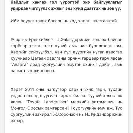
байдлыг хангах гол үүрэгтэй энэ байгууллагыг
ikon.mn
удирдан чиглүүлэх ажлыг энэ хүнд даатгах нь зөв үү.
mnb.mn
Livetv.mn
Ийм асуулт тавих болсон нь хэд хэдэн шалтгаантай.
Eguur.mn
24tsag.mn
Учир нь Ерөнхийлөгч Ц.Элбэгдоржийн зөвлөх байсан
shuud.mn
тэрбээр нэгэн цагт хүний амь нас бүрэлгэсэн юм.
eagle.mn
Хэргийг сийрүүлбэл, Хан-Уул дүүргийн нутаг дэвсгэр
ergelt.mn
хуучнаар Цагаан хаалганы орчим гарцаар гарч явсан
zarig.mn
"Аварга" дээд сургуулийн оюутан охиныг дайрч, амь
насыг нь хохироосон.
today.mn
zuv.mn
mminfo.mn
Хэрэг 2011 оны нэгдүгээр сарын 2-нд гарч, тухайн
ugluu.mn
үедээ нэлээд шуугиан тарьж билээ. Түүний хөлөглөж
urlag.mn
явсан "Toyota Landcruiser" маркийн автомашин нь
Монгол-Оросын хамтарсан III сургуулийн өмч аж. Тус
unen.mn
сургуулийн захирал Ж.Соронзон нь Н.Лүндэндоржийн
asu.mn
эхнэр.
shudarga.mn
shuurhai.mn