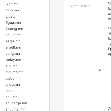
Э
ikon.mn
Сурталчилгаа
б
mnb.mn
з
Livetv.mn
х
Eguur.mn
Я
24tsag.mn
э
shuud.mn
б
eagle.mn
т
ergelt.mn
Е
zarig.mn
а
today.mn
zuv.mn
mminfo.mn
ugluu.mn
urlag.mn
unen.mn
asu.mn
shudarga.mn
Э
shuurhai.mn