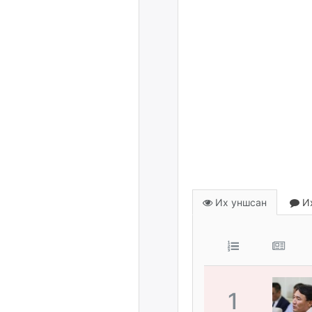
Их уншсан
Их
1