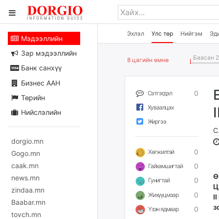
Эхлэл
Улс төр
Нийгэм
Эд
Мэдээллийн
Зар мэдээллийн
Баасан 2
8 цагийн өмнө
Банк санхүү
Бизнес ААН
0
Сэтгэгдэл
Төрийн
Хуваалцах
Нийслэлийн
Жиргээ
С
dorgio.mn
0
Хөгжилтэй
Gogo.mn
caak.mn
0
Гайхамшигтай
Ө
news.mn
0
Гунигтай
Ц
zindaa.mn
0
Жихүүцмээр
I
Baabar.mn
з
0
Үзэн ядмаар
tovch.mn