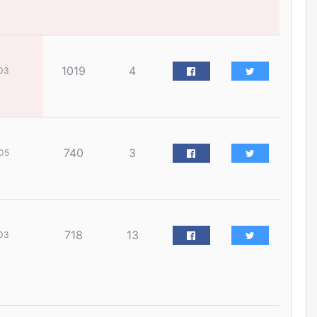
наймдугаар сарын 14-нөөс
ажиллуулж эхэлнэ
уржигдар
1019
4
03
Орон сууц, нийтийн аж ахуй,
авто зам, тохижилт
үйлчилгээний ажилтнуудын
ХАРИЛЦАА хандлагатай
холбоотой ГОМДОЛ их байгааг
дурдлаа
уржигдар
740
3
05
Бариста хийх нь залуусын
дунд яагаад трэнд болов
уржигдар
718
13
03
Өмгөөлөгч Б.Оюунбилэг:
"Урьхан" Б.Чинбат гэж хүн
бизнес хамтрагчаа гүтгэж
хууль хяналтын байгууллагаар
шалгуулж, торны цаана
суулгана гэх мэтээр дарамталдаг