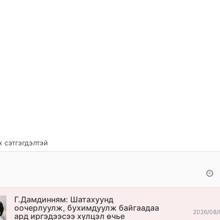
 сэтгэгдэлтэй
Г.Дамдинням: Шатахуунд
оочерлуулж, бухимдуулж байгаадаа
2026/08/
ард иргэдээсээ хүлцэл өчье