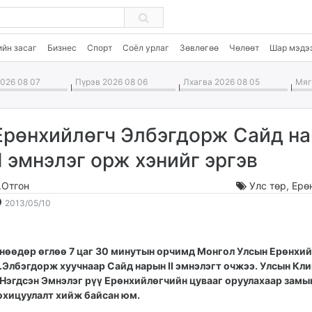
ийн засаг
Бизнес
Спорт
Соёл урлаг
Зөвлөгөө
Чөлөөт
Шар мэдэ
026 08 07
Пүрэв 2026 08 06
Лхагва 2026 08 05
Мягм
Ерөнхийлөгч Элбэгдорж Сайд н
II эмнэлэг орж хэнийг эргэв
.Отгон
Улс төр
,
Ерө
2013-
2026-
2013/05/10
05-
08-
10
08
16:34:24
19:43:52
нөөдөр өглөө 7 цаг 30 минутын орчимд Монгол Улсын Ерөнхи
.Элбэгдорж хуучнаар Сайд нарын II эмнэлэгт очжээ. Улсын Кл
I Нэгдсэн Эмнэлэг рүү Ерөнхийлөгчийн цувааг оруулахаар замы
охицуулалт хийж байсан юм.