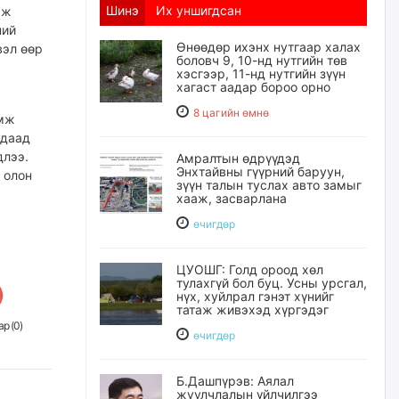
Шинэ
Их уншигдсан
эж
ний
Өнөөдөр ихэнх нутгаар халах
вэл өөр
боловч 9, 10-нд нутгийн төв
хэсгээр, 11-нд нутгийн зүүн
хагаст аадар бороо орно
8 цагийн өмнө
омж
удаад
длээ.
Амралтын өдрүүдэд
Энхтайвны гүүрний баруун,
 олон
зүүн талын туслах авто замыг
хааж, засварлана
өчигдѳр
ЦУОШГ: Голд ороод хөл
тулахгүй бол буц. Усны урсгал,
нүх, хуйлрал гэнэт хүнийг
татаж живэхэд хүргэдэг
р (
0
)
өчигдѳр
Б.Дашпүрэв: Аялал
жуулчлалын үйлчилгээ