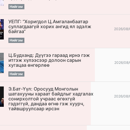
Нийгэм
УЕПГ: “Хоригдол Ц.Амгаланбаатар
cуллагдаагүй хорих ангид ял эдэлж
2026/08/
байгаа“
Нийгэм
Ц.Будханд: Дүүгээ гараад ирнэ гэж
итгэж хүлээсээр долоон сарын
2026/08/
хугацаа өнгөрлөө
Нийгэм
Э.Бат-Үүл: Оросууд Монголын
шатахууны хараат байдлыг хадгалах
2026/08/
сонирхолтой учраас өгөхгүй
гэдэггүй, дандаа өгнө гэж хуурч,
тайвшруулсаар ирсэн