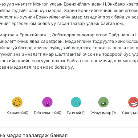
нэхүү эмнэлэгт Монгол улсын Ерөнхийлөгч асан Н.Энхбаяр хэвт
айгаа гэдгийг олон хүн мэднэ. Харин Ерөнхийлөгчийн өнөө өглөө
очлолт нь хуучин Ерөнхийлөгчийн амар мэндийг эрэх байв уу эс
үнийг эргэсэн юм болов уу гэсэн таавар үлдэж байгаа юм.
мартаа ч Ерөнхийлөгч Ц.Элбэгдорж өнөөдөр өглөө Сайд нарын II
мнэлэгт очиж яваа харагдсан. Мэдээллийн тодруулга хийх бол
айгаагүй бөгөөд аливаа зүйлд хий хардлага төрөх нь олон ч энэ 
үүнийг энэ эмнэлэгт ямар шалтгаантай очсон нь тодорхой бус үл
рөнхийлөгчийн сонгууль дөхөж байгаа энэ цаг мөчид энэ мэтээр
рван мэдээлэл гарч ирэх болов уу.
Хөгжилтэй (
0
)
Гайхамшигтай (
0
)
Гунигтай (
0
)
Жихүүцмээр (
0
)
Үзэн ядмаа
нэ мэдээ таалагдаж байвал