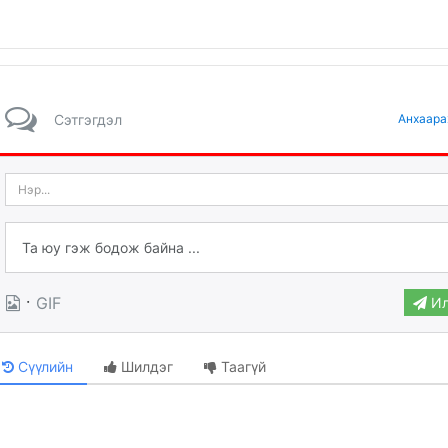
Сэтгэгдэл
Анхаара
·
GIF
Ил
Сүүлийн
Шилдэг
Таагүй