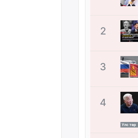
2
3
4
Улс төр