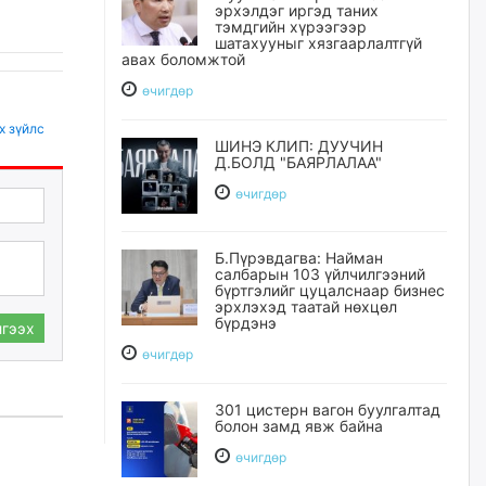
эрхэлдэг иргэд таних
тэмдгийн хүрээгээр
шатахууныг хязгаарлалтгүй
авах боломжтой
өчигдѳр
х зүйлс
ШИНЭ КЛИП: ДУУЧИН
Д.БОЛД "БАЯРЛАЛАА"
өчигдѳр
Б.Пүрэвдагва: Найман
салбарын 103 үйлчилгээний
бүртгэлийг цуцалснаар бизнес
эрхлэхэд таатай нөхцөл
бүрдэнэ
гээх
өчигдѳр
301 цистерн вагон буулгалтад
болон замд явж байна
өчигдѳр