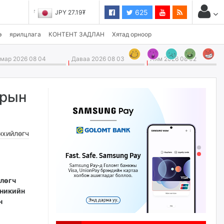
625
JPY 27.19₮
э
ярилцлага
КОНТЕНТ ЗАДЛАН
Хятад орноор
ар 2026 08 04
Даваа 2026 08 03
Ням 2026 08 02
арын
нхийлөгч
йлөгч
иникийн
н