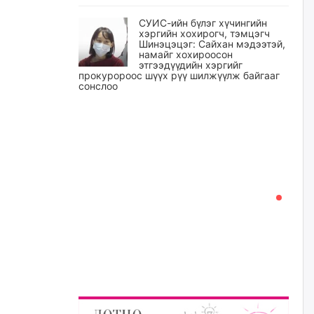
СУИС-ийн бүлэг хүчингийн
хэргийн хохирогч, тэмцэгч
Шинэцэцэг: Сайхан мэдээтэй,
намайг хохироосон
этгээдүүдийн хэргийг
прокуророос шүүх рүү шилжүүлж байгааг
сонслоо
өчигдѳр
Өчигдрийн байдлаар ₮10000
доош дүнгээр шатахууны
худалдан авалт хийсэн 1500
баримт бүртгэгджээ
өчигдѳр
Шатахуун олголтыг 50,000
төгрөгөөр хязгаарласныг
нэмэгдүүлж 100,000 төгрөгт
хүргэхээр судалж байгаа
өчигдѳр