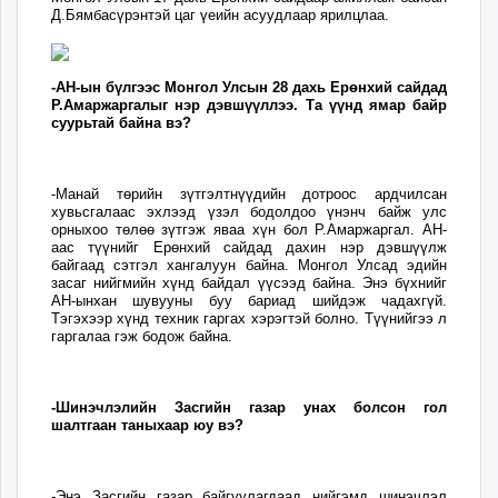
20:37:44
03:32:07
Д.Бямбасүрэнтэй цаг үеийн асуудлаар ярилцлаа.
ikon.mn
mnb.mn
Livetv.mn
-АН-ын бүлгээс Монгол Улсын 28 дахь Ерөнхий сайдад
Eguur.mn
Р.Амаржаргалыг нэр дэвшүүллээ. Та үүнд ямар байр
суурьтай байна вэ?
24tsag.mn
shuud.mn
eagle.mn
-Манай төрийн зүтгэлтнүүдийн дотроос ардчилсан
ergelt.mn
хувьсгалаас эхлээд үзэл бодолдоо үнэнч байж улс
орныхоо төлөө зүтгэж яваа хүн бол Р.Амаржаргал. АН-
zarig.mn
аас түүнийг Ерөнхий сайдад дахин нэр дэвшүүлж
байгаад сэтгэл хангалуун байна. Монгол Улсад эдийн
today.mn
засаг нийгмийн хүнд байдал үүсээд байна. Энэ бүхнийг
zuv.mn
АН-ынхан шувууны буу бариад шийдэж чадахгүй.
Тэгэхээр хүнд техник гаргах хэрэгтэй болно. Түүнийгээ л
mminfo.mn
гаргалаа гэж бодож байна.
ugluu.mn
urlag.mn
unen.mn
-Шинэчлэлийн Засгийн газар унах болсон гол
шалтгаан таныхаар юу вэ?
asu.mn
shudarga.mn
shuurhai.mn
-Энэ Засгийн газар байгуулагдаад нийгэмд шинэчлэл