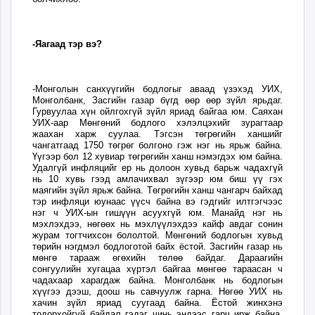
-Яагаад тэр вэ?
-Монголын санхүүгийн бодлогыг аваад үзэхэд УИХ,
Монголбанк, Засгийн газар бүгд өөр өөр зүйл ярьдаг.
Гурвуулаа хүн ойлгохгүй зүйл яриад байгаа юм. Саяхан
УИХ-аар Мөнгөний бодлого хэлэлцэхийг зурагтаар
жаахан харж суулаа. Тэгсэн төгрөгийн ханшийг
чангатгаад 1750 төгрөг болгоно гэж нэг нь ярьж байна.
Үүгээр бол 12 хувиар төгрөгийн ханш нэмэгдэх юм байна.
Удалгүй инфляцийг ер нь долоон хувьд барьж чадахгүй
нь 10 хувь гээд амлачихвал зүгээр юм биш үү гэх
маягийн зүйл ярьж байна. Төгрөгийн ханш чангарч байхад
тэр инфляци юунаас үүсч байна вэ гэдгийг илтгэгчээс
нэг ч УИХ-ын гишүүн асуухгүй юм. Манайд нэг нь
мэхлэхдээ, нөгөөх нь мэхлүүлэхдээ кайф авдаг сонин
журам тогтчихсон бололтой. Мөнгөний бодлогын хувьд
төрийн нэгдмэл бодлоготой байх ёстой. Засгийн газар нь
мөнгө тарааж өгөхийн төлөө байдаг. Дараагийн
сонгуулийн хугацаа хүртэл байгаа мөнгөө тараасан ч
чадахаар харагдаж байна. Монголбанк нь бодлогын
хүүгээ дээш, доош нь савчуулж гарна. Нөгөө УИХ нь
хачин зүйл яриад суугаад байна. Ёстой жинхэнэ
тодорхойгүй байдал гэдэг чинь эндээс гарч ирж байна.