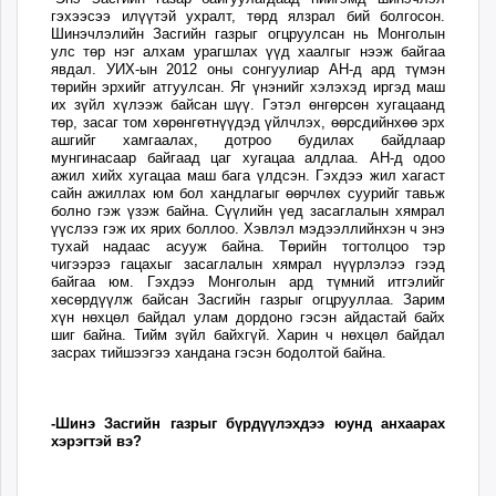
гэхээсээ илүүтэй ухралт, төрд ялзрал бий болгосон.
unuudur.mn
Шинэчлэлийн Засгийн газрыг огцруулсан нь Монголын
isee.mn
улс төр нэг алхам урагшлах үүд хаалгыг нээж байгаа
явдал. УИХ-ын 2012 оны сонгуулиар АН-д ард түмэн
mglradio.com
төрийн эрхийг атгуулсан. Яг үнэнийг хэлэхэд иргэд маш
fact.mn
их зүйл хүлээж байсан шүү. Гэтэл өнгөрсөн хугацаанд
төр, засаг том хөрөнгөтнүүдэд үйлчлэх, өөрсдийнхөө эрх
itoim.mn
ашгийг хамгаалах, дотроо будилах байдлаар
tumen.mn
мунгинасаар байгаад цаг хугацаа алдлаа. АН-д одоо
ажил хийх хугацаа маш бага үлдсэн. Гэхдээ жил хагаст
shuum.mn
сайн ажиллах юм бол хандлагыг өөрчлөх суурийг тавьж
болно гэж үзэж байна. Сүүлийн үед засаглалын хямрал
times.mn
үүслээ гэж их ярих боллоо. Хэвлэл мэдээллийнхэн ч энэ
tvmongolia.mn
тухай надаас асууж байна. Төрийн тогтолцоо тэр
чигээрээ гацахыг засаглалын хямрал нүүрлэлээ гээд
mass.mn
байгаа юм. Гэхдээ Монголын ард түмний итгэлийг
unegui.mn
хөсөрдүүлж байсан Засгийн газрыг огцрууллаа. Зарим
хүн нөхцөл байдал улам дордоно гэсэн айдастай байх
assa.mn
шиг байна. Тийм зүйл байхгүй. Харин ч нөхцөл байдал
toim.mn
засрах тийшээгээ хандана гэсэн бодолтой байна.
tac.mn
paparazzi.mn
-Шинэ Засгийн газрыг бүрдүүлэхдээ юунд анхаарах
unread.today
хэрэгтэй вэ?