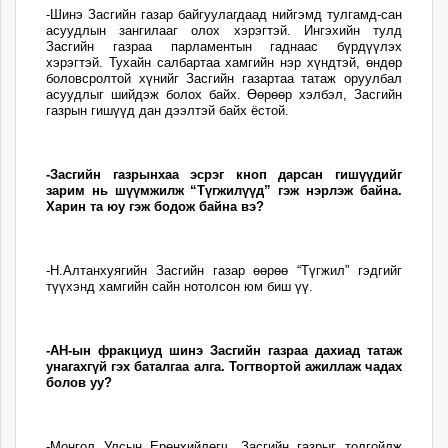
-Шинэ Засгийн газар байгуулагдаад нийгэмд тулгамд-сан
асуудлын зангилааг олох хэрэгтэй. Ингэхийн тулд
Засгийн газраа парламентын гаднаас бүрдүүлэх
хэрэгтэй. Тухайн салбартаа хамгийн нэр хүндтэй, өндөр
боловсролтой хүнийг Засгийн газартаа татаж оруулбал
асуудлыг шийдэж болох байх. Өөрөөр хэлбэл, Засгийн
газрын гишүүд дан дээлтэй байх ёстой.
-Засгийн газрынхаа эсрэг кноп дарсан гишүүдийг
зарим нь шүүмжилж “Түгжилүүд” гэж нэрлэж байна.
Харин та юу гэж бодож байна вэ?
-Н.Алтанхуягийн Засгийн газар өөрөө “Түгжил” гэдгийг
түүхэнд хамгийн сайн нотолсон юм биш үү.
-АН-ын фракциуд шинэ Засгийн газраа дахиад татаж
унагахгүй гэх баталгаа алга. Тогтвортой ажиллаж чадах
болов уу?
-Монгол Улсын Ерөнхийлөгч, Засгийн газрыг толгойлж