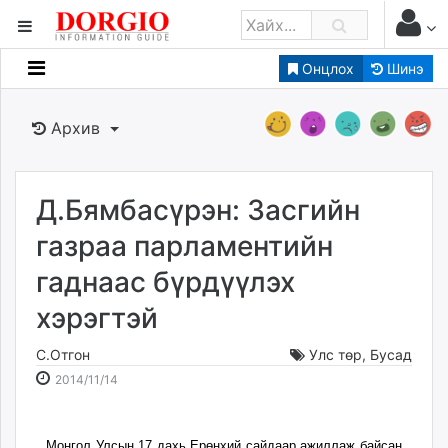
Онцлох
Шинэ
Мэдээллийн
Зар мэдээллийн
Архив
Банк санхүү
Бизнес ААН
Төрийн
Д.Бямбасүрэн: Засгийн
Нийслэлийн
газраа парламентийн
гаднаас бүрдүүлэх
dorgio.mn
хэрэгтэй
Gogo.mn
caak.mn
С.Отгон
Улс төр
,
Бусад
news.mn
2014-
2026-
2014/11/14
zindaa.mn
11-
08-
Baabar.mn
14
07
tovch.mn
Монгол Улсын 17 дахь Ерөнхий сайдаар ажиллаж байсан