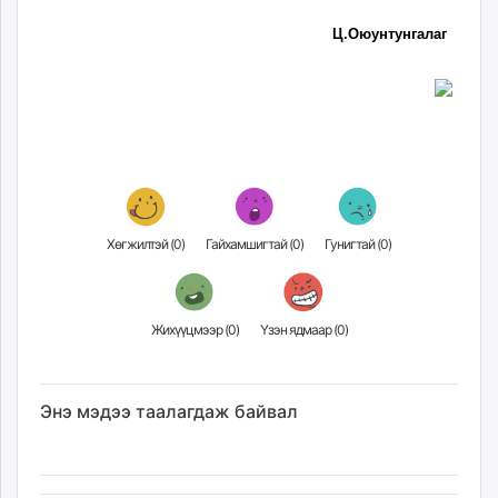
Ц.Оюунтунгалаг
Хөгжилтэй (
0
)
Гайхамшигтай (
0
)
Гунигтай (
0
)
Жихүүцмээр (
0
)
Үзэн ядмаар (
0
)
Энэ мэдээ таалагдаж байвал