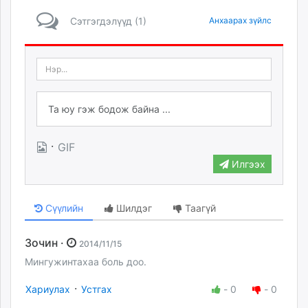
Сэтгэгдэлүүд (1)
Анхаарах зүйлс
·
GIF
Илгээх
Сүүлийн
Шилдэг
Таагүй
Зочин ·
2014/11/15
Мингужинтахаа боль доо.
·
Хариулах
Устгах
-
0
-
0