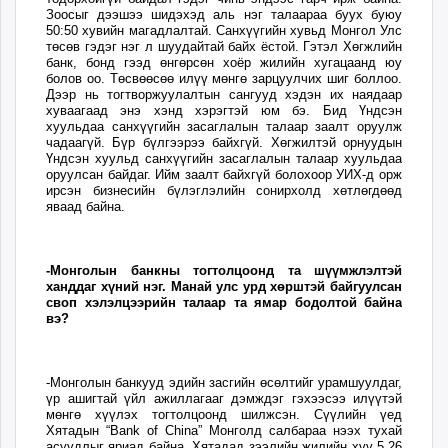
Зоосыг дээшээ шидэхэд аль нэг талаараа буух буюу
50:50 хувийн магадлалтай. Санхүүгийн хувьд Монгол Улс
төсөв гэдэг нэг л шуудайтай байх ёстой. Гэтэл Хөгжлийн
банк, бонд гээд өнгөрсөн хоёр жилийн хугацаанд юу
болов оо. Төсвөөсөө илүү мөнгө зарцуулчих шиг боллоо.
Дээр нь тогтворжуулалтын сангууд хэдэн их наядаар
хуваагаад энэ хэнд хэрэгтэй юм бэ. Бид Үндсэн
хуульдаа санхүүгийн засаглалын талаар заалт оруулж
чадаагүй. Бүр бүлгээрээ байхгүй. Хөгжилтэй орнуудын
Үндсэн хуульд санхүүгийн засаглалын талаар хуульдаа
оруулсан байдаг. Ийм заалт байхгүй болохоор УИХ-д орж
ирсэн бизнесийн бүлэглэлийн сонирхолд хөтлөгдөөд
яваад байна.
-Монголын банкны тогтолцоонд та шүүмжлэлтэй
ханддаг хүний нэг. Манай улс урд хөрштэй байгуулсан
своп хэлэлцээрийн талаар та ямар бодолтой байна
вэ?
-Монголын банкууд эдийн засгийн өсөлтийг урамшуулдаг,
үр ашигтай үйл ажиллагааг дэмждэг гэхээсээ илүүтэй
мөнгө хүүлэх тогтолцоонд шилжсэн. Сүүлийн үед
Хятадын “Bank of Сhina” Монголд салбараа нээх тухай
асуудлыг яриад байна. Хятадад зээлийн жилийн хүү 5.26