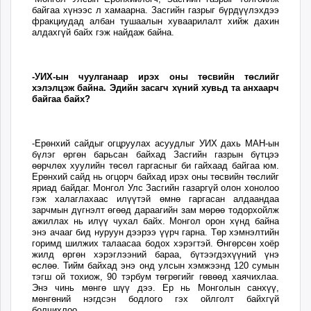
байгаа хүнээс л хамаарна. Засгийн газрыг бүрдүүлэхдээ
фракциудад албан тушаалын хуваарилалт хийж дахин
алдахгүй байх гэж найдаж байна.
-УИХ-ын чуулганаар ирэх оны төсвийн төслийг
хэлэлцэж байна. Эдийн засагч хүний хувьд та анхаарч
байгаа байх?
-Ерөнхий сайдыг огцруулах асуудлыг УИХ дахь МАН-ын
бүлэг өргөн барьсан байхад Засгийн газрын бүтцээ
өөрчлөх хуулийн төсөл гаргасныг би гайхаад байгаа юм.
Ерөнхий сайд нь огцорч байхад ирэх оны төсвийн төслийг
яриад байдаг. Монгол Улс Засгийн газаргүй олон хонолоо
гэж халаглахаас илүүтэй өмнө гаргасан алдаандаа
зарчмын дүгнэлт өгөөд дараагийн зам мөрөө тодорхойлж
ажиллах нь илүү чухал байх. Монгол орон хүнд байна
энэ ачааг бид нуруун дээрээ үүрч гарна. Төр хэмнэлтийн
горимд шилжих талаасаа бодох хэрэгтэй. Өнгөрсөн хоёр
жилд өргөн хэрэглээний бараа, бүтээгдэхүүний үнэ
өслөө. Тийм байхад энэ онд улсын хэмжээнд 120 сумын
тэгш ой тохиож, 90 тэрбум төгрөгийг гөвөөд хаячихлаа.
Энэ чинь мөнгө шүү дээ. Ер нь Монголын санхүү,
мөнгөний нэгдсэн бодлого гэх ойлголт байхгүй
болчихлоо.