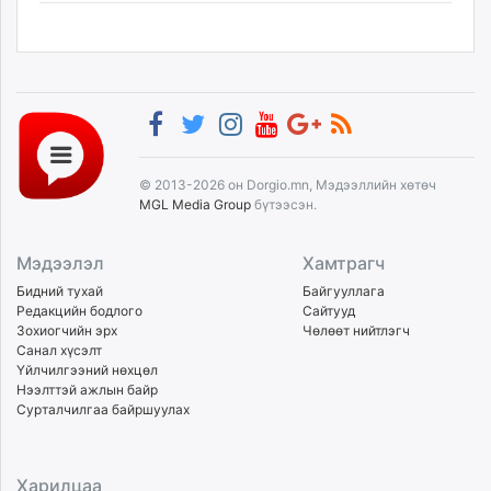
© 2013-2026 он Dorgio.mn, Мэдээллийн хөтөч
MGL Media Group
бүтээсэн.
Мэдээлэл
Хамтрагч
Бидний тухай
Байгууллага
Редакцийн бодлого
Сайтууд
Зохиогчийн эрх
Чөлөөт нийтлэгч
Санал хүсэлт
Үйлчилгээний нөхцөл
Нээлттэй ажлын байр
Сурталчилгаа байршуулах
Харилцаа