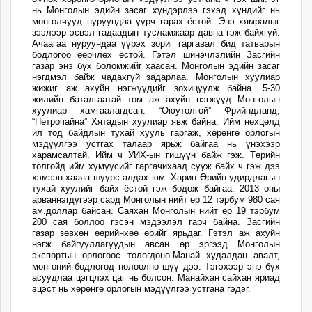
нь Монголын эдийн засаг хүндэрлээ гэхэд хүндийг нь
монголчууд нуруундаа үүрч гарах ёстой. Энэ хямралыг
зээлээр эсвэл гадаадын тусламжаар давна гэж байхгүй.
Ачаагаа нуруундаа үүрэх зориг гаргавал бид татварын
бодлогоо өөрчлөх ёстой. Гэтэл шинэчлэлийн Засгийн
газар энэ бүх боломжийг хаасан. Монголын эдийн засаг
нэгдмэл байж чадахгүй задарлаа. Монголын хуулиар
жижиг аж ахуйн нэгжүүдийг зохицуулж байна. 5-30
жилийн баталгаатай том аж ахуйн нэгжүүд Монголын
хуулиар хамгаалагдсан. “Оюутолгой” Фрийндланд,
“Петрочайна” Хятадын хуулиар явж байна. Ийм нөхцөлд
ил тод байдлын тухай хууль гаргаж, хөрөнгө орлогын
мэдүүлгээ устгах талаар ярьж байгаа нь үнэхээр
харамсалтай. Ийм ч УИХ-ын гишүүн байж гэж. Төрийн
толгойд ийм хүмүүсийг гаргачихаад сууж байх ч гэж дээ
хэмээн хааяа шүүрс алдах юм. Харин Өрийн удирдлагын
тухай хуулийг байх ёстой гэж бодож байгаа. 2013 оны
арваннэгдүгээр сард Монголын нийт өр 12 тэрбум 980 сая
ам.доллар байсан. Саяхан Монголын нийт өр 19 тэрбум
200 сая боллоо гэсэн мэдээлэл гарч байна. Засгийн
газар зөвхөн өөрийнхөө өрийг ярьдаг. Гэтэл аж ахуйн
нэгж байгууллагуудын авсан өр эргээд Монголын
экспортын орлогоос төлөгдөнө.Манай худалдан авалт,
мөнгөний бодлогод нөлөөлнө шүү дээ. Тэгэхээр энэ бүх
асуудлаа цэгцлэх цаг нь болсон. Манайхан сайхан яриад
эцэст нь хөрөнгө орлогын мэдүүлгээ устгана гэдэг.