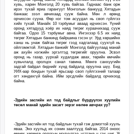
хувь, харин Монголд 20 хувь байгаа. Гаднаас банк орж
ирэх тухай яриа гарангуут Монголын банкууд Хятадын
банкаас зээл авчихаад сууж байна. Мөн л өрөнд
орчихсон сууна. Өөр нэг том асуудал нь своп гүйлгээ
хийх тухай. Манайх 10 тэрбумыг аваад идчихсэн. Үүний
оронд хятадууд хоёр их наяд төгрөг хураачихаад сууж
байгаа. Одоо 15 тэрбумыг авна. Ингэхээр 6.5 их наяд
төгрөг Хятадын банкинд байршина гэсэн үг. Урд хөршийнх
ханш нь унаж байгаа төгрөг гээд хадгалаад суухгүй нь
ойлгомжтой. Хятадын банкийг Монголд байгуулаад манай
аж ахуйн нэгжийн эргэлтэд төгрөгийг оруулна. Эсвэл
оронд нь газар, уурхай худалдаж авах, төрийн өмчийн
хувьчлалд оролцох санал тавина. Мөнгө санхүүгийн
задгай байдал биднийг хүнд байдалд оруулна шүү. Бид
УИХ-аар бондын тухай ярьсаар своп гүйлгээний талаар
огт хөндөхгүй байна. Ийм эрсдлийн байдалд орчихоод
байна.
-Эдийн засгийн ил тод байдлыг бүрдүүлэх хуулийн
төсөл манай эдийн засагт эерэг нөлөө авчрах уу?
-Эдийн засгийн ил тод байдлын тухай гэж домогтой хууль
яваа. Энэ хуульд их сонин заалтууд байгаа. 2014 оноос
өмнөх хөрөнгө орлогын мэдүүлгээ устгана ч гэх шиг. Уг