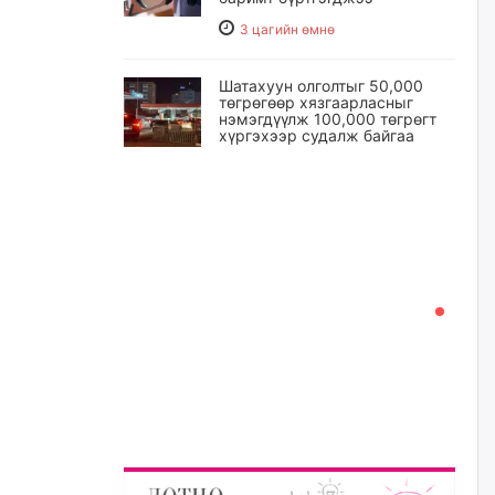
3 цагийн өмнө
Шатахуун олголтыг 50,000
төгрөгөөр хязгаарласныг
нэмэгдүүлж 100,000 төгрөгт
хүргэхээр судалж байгаа
3 цагийн өмнө
Ц.Сандаг-Очир: COP17 ба
COP31 хурлын уялдаа нь
Риогийн гурван конвенцын
нэгдсэн хэрэгжилтийг ахиулах
чухал алхам болно
4 цагийн өмнө
Замын хөдөлгөөнд оролцож
байх үедээ ноцтой зөрчил
гаргасан жолооч Б-д
хариуцлага тооцож, ажлаас
нь чөлөөлжээ
5 цагийн өмнө