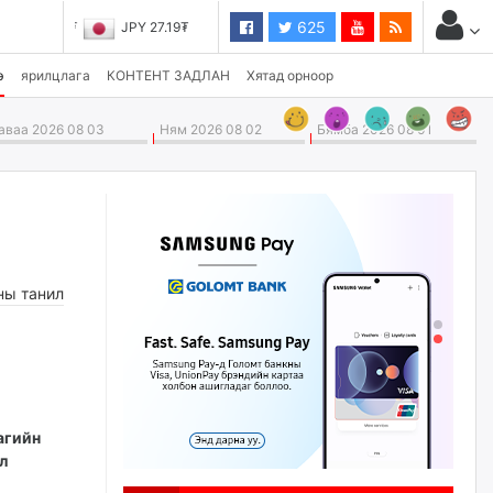
625
JPY 27.19₮
э
ярилцлага
КОНТЕНТ ЗАДЛАН
Хятад орноор
ваа 2026 08 03
Ням 2026 08 02
Бямба 2026 08 01
ны танил
агийн
л