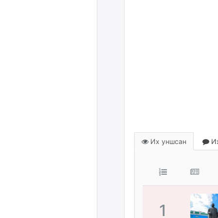
Их уншсан
Их
1