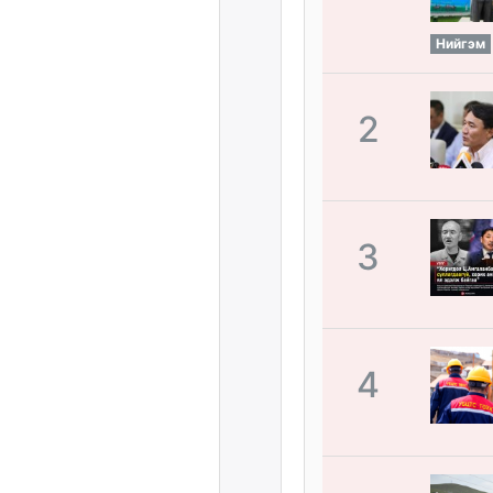
Нийгэм
2
3
4