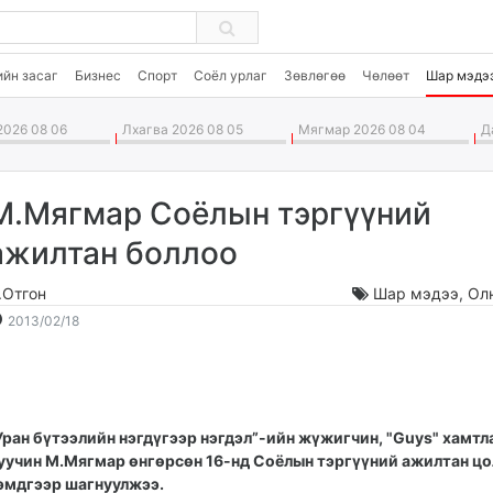
ийн засаг
Бизнес
Спорт
Соёл урлаг
Зөвлөгөө
Чөлөөт
Шар мэдэ
026 08 06
Лхагва 2026 08 05
Мягмар 2026 08 04
Да
М.Мягмар Соёлын тэргүүний
ажилтан боллоо
.Отгон
Шар мэдээ
,
Ол
2013-
2026-
2013/02/18
02-
08-
18
07
01:45:47
15:52:52
Уран бүтээлийн нэгдүгээр нэгдэл”-ийн жүжигчин, "Guys" хамтл
уучин
М.Мягмар өнгөрсөн 16-нд Соёлын тэргүүний ажилтан цо
эмдгээр шагнуул
жээ.