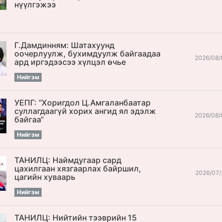
нүүлгэжээ
Г.Дамдинням: Шатахуунд
оочерлуулж, бухимдуулж байгаадаа
2026/08/
ард иргэдээсээ хүлцэл өчье
Нийгэм
УЕПГ: “Хоригдол Ц.Амгаланбаатар
cуллагдаагүй хорих ангид ял эдэлж
2026/08/
байгаа“
Нийгэм
ТАНИЛЦ: Наймдугаар сард
цахилгаан хязгаарлах байршил,
2026/07/
цагийн хуваарь
Нийгэм
ТАНИЛЦ: Нийтийн тээврийн 15