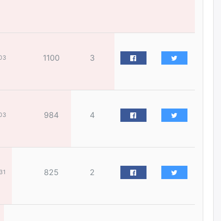
Бариста хийх нь залуусын
дунд яагаад трэнд болов
өчигдѳр
Өмгөөлөгч Б.Оюунбилэг:
1100
3
03
"Урьхан" Б.Чинбат гэж хүн
бизнес хамтрагчаа гүтгэж
хууль хяналтын байгууллагаар
шалгуулж, торны цаана
суулгана гэх мэтээр дарамталдаг
өчигдѳр
984
4
03
Д.Амарбаясгалан:
Шатахууныхаа 97 хувийг нэг
улсаас авдаг хараат байдлаа
зогсоож, Арабын орнуудаас
нийлүүлэх ажлыг сэргээх
ёстой
825
2
31
өчигдѳр
Худалдагч Н.Амарзаяа:
Дэлгүүрийн 32 хуудастай