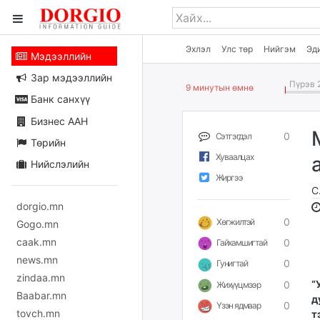
Эхлэл
Улс төр
Нийгэм
Эд
Мэдээллийн
Зар мэдээллийн
Пүрэв 2
9 минутын өмнө
Банк санхүү
Бизнес ААН
0
Сэтгэгдэл
Төрийн
Хуваалцах
Нийслэлийн
Жиргээ
С
dorgio.mn
0
Хөгжилтэй
Gogo.mn
caak.mn
0
Гайхамшигтай
news.mn
0
Гунигтай
zindaa.mn
“
0
Жихүүцмээр
Baabar.mn
д
0
Үзэн ядмаар
tovch.mn
т