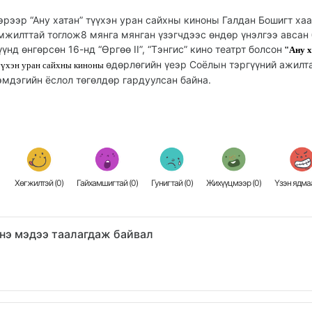
эрээр
“Ану хатан” түүхэн уран сайхны киноны Галдан Бошигт ха
мжилттай тоглож8 мянга мянган үзэгчдээс өндөр үнэлгээ авсан 
үүнд өнгөрсөн 16-нд “Өргөө II”, “Тэнгис” кино театрт болсон
"Ану 
өдөрлөгийн үеэр Соёлын тэргүүний ажилт
үүхэн уран сайхны киноны
эмдэгийн ёслол төгөлдөр гардуулсан байна.
Хөгжилтэй (
0
)
Гайхамшигтай (
0
)
Гунигтай (
0
)
Жихүүцмээр (
0
)
Үзэн ядмаа
нэ мэдээ таалагдаж байвал