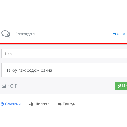
Сэтгэгдэл
Анхаара
·
GIF
Ил
Сүүлийн
Шилдэг
Таагүй