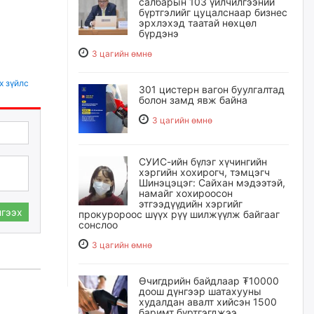
салбарын 103 үйлчилгээний
бүртгэлийг цуцалснаар бизнес
эрхлэхэд таатай нөхцөл
бүрдэнэ
3 цагийн өмнө
х зүйлс
301 цистерн вагон буулгалтад
болон замд явж байна
3 цагийн өмнө
СУИС-ийн бүлэг хүчингийн
хэргийн хохирогч, тэмцэгч
Шинэцэцэг: Сайхан мэдээтэй,
намайг хохироосон
этгээдүүдийн хэргийг
гээх
прокуророос шүүх рүү шилжүүлж байгааг
сонслоо
3 цагийн өмнө
Өчигдрийн байдлаар ₮10000
доош дүнгээр шатахууны
худалдан авалт хийсэн 1500
баримт бүртгэгджээ