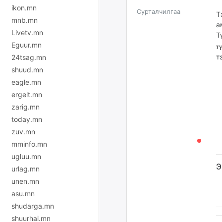
ikon.mn
Сурталчилгаа
Т
mnb.mn
а
Livetv.mn
Т
Eguur.mn
т
т
24tsag.mn
shuud.mn
eagle.mn
ergelt.mn
zarig.mn
today.mn
zuv.mn
mminfo.mn
ugluu.mn
Э
urlag.mn
unen.mn
asu.mn
shudarga.mn
shuurhai.mn