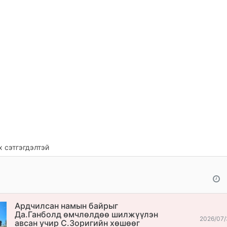
 сэтгэгдэлтэй
Ардчилсан намын байрыг
Да.Ганболд өмчлөлдөө шилжүүлэн
2026/07/
авсан учир С.Зоригийн хөшөөг