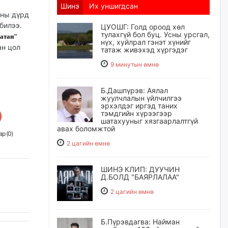
Шинэ
Их уншигдсан
аны дүрд
билээ.
ЦУОШГ: Голд ороод хөл
тулахгүй бол буц. Усны урсгал,
хатан"
нүх, хуйлрал гэнэт хүнийг
ан цол
татаж живэхэд хүргэдэг
9 минутын өмнө
Б.Дашпүрэв: Аялал
жуулчлалын үйлчилгээ
эрхэлдэг иргэд таних
тэмдгийн хүрээгээр
шатахууныг хязгаарлалтгүй
авах боломжтой
р (
0
)
2 цагийн өмнө
ШИНЭ КЛИП: ДУУЧИН
Д.БОЛД "БАЯРЛАЛАА"
2 цагийн өмнө
Б.Пүрэвдагва: Найман