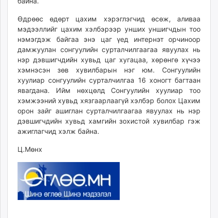
байна.
Өдрөөс өдөрт цахим хэрэглэгчид өсөж, аливаа
мэдээллийг цахим хэлбэрээр унших уншигчдын тоо
нэмэгдэж байгаа энэ цаг үед интернэт орчиноор
дамжуулан сонгуулийн сурталчилгаагаа явуулах нь
нэр дэвшигчдийн хувьд цаг хугацаа, хөрөнгө хүчээ
хэмнэсэн зөв хувилбарын нэг юм. Сонгуулийн
хуулиар сонгуулийн сурталчилгаа 16 хоногт багтаан
явагдана. Ийм нөхцөлд Сонгуулийн хуулиар тоо
хэмжээний хувьд хязгаарлаагүй хэлбэр болох Цахим
орон зайг ашиглан сурталчилгаагаа явуулах нь нэр
дэвшигчдийн хувьд хамгийн зохистой хувилбар гэж
ажиглагчид хэлж байна.
Ц.Мөнх