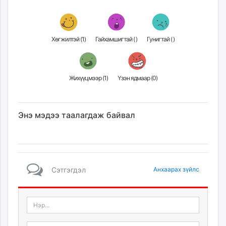
Хөгжилтэй (
1
)
Гайхамшигтай (
)
Гунигтай (
)
Жихүүцмээр (
1
)
Үзэн ядмаар (
0
)
Энэ мэдээ таалагдаж байвал
Сэтгэгдэл
Анхаарах зүйлс