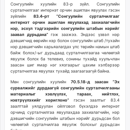
Сонгуулийн хуулийн 83-р зүйл. Сонгуулийн
сурталчилгааг интернэт орчин ашиглан явуулах гэсэн
зүйлийн
83.4–рт “Сонгуулийн сурталчилгааг
интернэт орчин ашиглан явуулахад захиалагчийн
нэр, эсхүл тэдгээрийн сонгуулийн штабын нэрийг
заавал дурьдана”
гэж заажээ. Эндээс үзвэл нэр
дэвшигчид өөрийн нэр болон сонгуулийн штаб /тухайн
нэр дэвшигчийн харьяалагдах улс төрийн намын штаб
байж болох/-ыг дурьдаад сурталчилгаагаа чөлөөтэй
явуулж болох ба телевиз, сонины тухайд хуульчлан
заасан шиг ямар нэг хязгаарыг цахим хэлбэрээр
сурталчилгаа явуулах тухайд заагаагаагүй байна.
Мөн сонгуулийн хуулийн
70.5.18
-д заасан “Эх
сурвалжийг дурдаагүй сонгуулийн сурталчилгааны
материалыг хэвлүүлэх, тараах, нийтлэх,
нэвтрүүлэх
ийг хориглоно”
гэсэн заалтыг 83.4
заалттай уялдуулан ойлговол бүхэлдээ интернэт
орчинд сурталчилгаа явуулахдаа захиалагчийн, нэр
дэвшигчийн сонгуулийн штабын нэрийг дурьдсан бол
чөлөөтэй сурталчилгаа явуулж болохыг дурьдсан