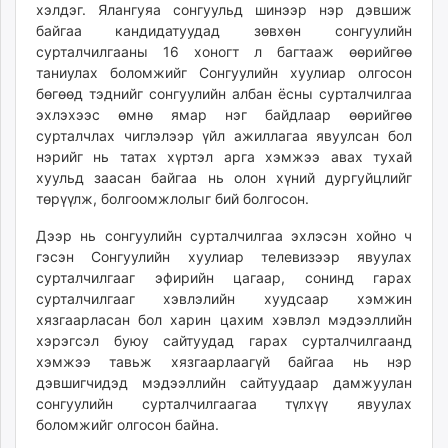
хэлдэг. Ялангуяа сонгуульд шинээр нэр дэвшиж
unuudur.mn
байгаа кандидатуудад зөвхөн сонгуулийн
isee.mn
сурталчилгааны 16 хоногт л багтааж өөрийгөө
mglradio.com
таниулах боломжийг Сонгуулийн хуулиар олгосон
fact.mn
бөгөөд тэднийг сонгуулийн албан ёсны сурталчилгаа
эхлэхээс өмнө ямар нэг байдлаар өөрийгөө
itoim.mn
сурталчлах чиглэлээр үйл ажиллагаа явуулсан бол
tumen.mn
нэрийг нь татах хүртэл арга хэмжээ авах тухай
shuum.mn
хуульд заасан байгаа нь олон хүний дургуйцлийг
times.mn
төрүүлж, болгоомжлолыг бий болгосон.
tvmongolia.mn
Дээр нь сонгуулийн сурталчилгаа эхлэсэн хойно ч
mass.mn
гэсэн Сонгуулийн хуулиар телевизээр явуулах
unegui.mn
сурталчилгааг эфирийн цагаар, сонинд гарах
assa.mn
сурталчилгааг хэвлэлийн хуудсаар хэмжин
toim.mn
хязгаарласан бол харин цахим хэвлэл мэдээллийн
хэрэгсэл буюу сайтуудад гарах сурталчилгаанд
tac.mn
хэмжээ тавьж хязгаарлаагүй байгаа нь нэр
paparazzi.mn
дэвшигчидэд мэдээллийн сайтуудаар дамжуулан
unread.today
сонгуулийн сурталчилгаагаа түлхүү явуулах
боломжийг олгосон байна.