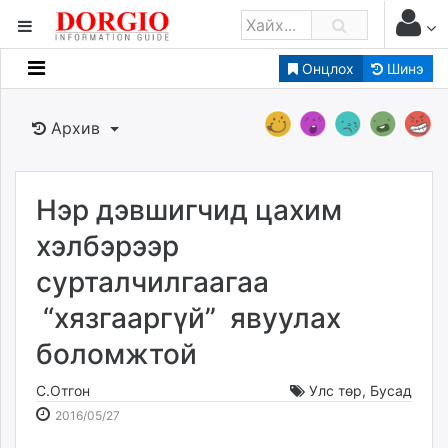
Онцлох
Шинэ
Мэдээллийн
Зар мэдээллийн
Архив
Банк санхүү
Бизнес ААН
Төрийн
Нэр дэвшигчид цахим
Нийслэлийн
хэлбэрээр
сурталчилгаагаа
dorgio.mn
“хязгааргүй” явуулах
Gogo.mn
caak.mn
боломжтой
news.mn
zindaa.mn
С.Отгон
Улс төр
,
Бусад
2016-
2026-
Baabar.mn
2016/05/27
05-
08-
tovch.mn