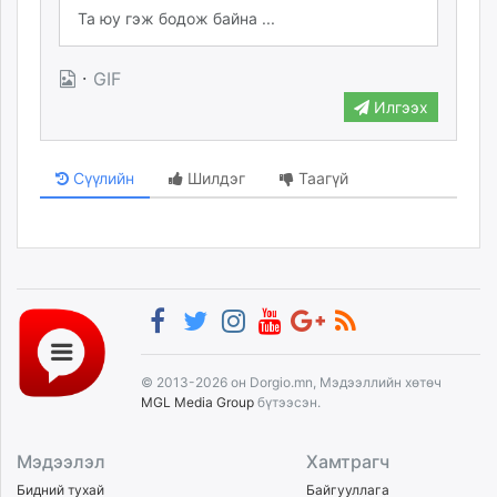
·
GIF
Илгээх
Сүүлийн
Шилдэг
Таагүй
© 2013-2026 он Dorgio.mn, Мэдээллийн хөтөч
MGL Media Group
бүтээсэн.
Мэдээлэл
Хамтрагч
Бидний тухай
Байгууллага