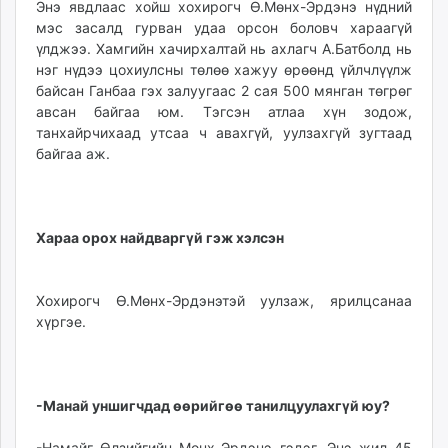
Энэ явдлаас хойш хохи­рогч Ө.Мөнх-Эрдэнэ нүдний
unuudur.mn
мэс засалд гурван удаа орсон боловч хараагүй
isee.mn
үлджээ. Хамгийн хачирхалтай нь ахлагч А.Батболд нь
mglradio.com
нэг нүдээ цохиулсны төлөө хажуу өрөөнд үйлчлүүлж
байсан Ганбаа гэх залуугаас 2 сая 500 мянган төгрөг
fact.mn
авсан байгаа юм. Тэгсэн атлаа хүн зодож,
itoim.mn
танхайрчихаад утсаа ч авахгүй, уулзахгүй зугтаад
tumen.mn
байгаа аж.
shuum.mn
times.mn
tvmongolia.mn
Хараа орох найдваргүй гэж хэлсэн
mass.mn
unegui.mn
assa.mn
Хохирогч Ө.Мөнх-Эрдэнэтэй уулзаж, ярилцсанаа
toim.mn
хүргэе.
tac.mn
paparazzi.mn
unread.today
-Манай уншигчдад өөрийгөө танилцуулахгүй юу?
-Намайг Өлзийгийн Мөнх-Эрдэнэ гэдэг. Энэ жил 45