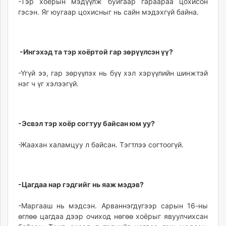
-Тэр хоёрын мэдүүлж буйгаар гараараа цохисон
гэсэн. Яг юугаар цохисныг нь сайн мэдэхгүй байна.
-Ингэхэд та тэр хоёртой гар зөрүүлсэн үү?
-Үгүй ээ, гар зөрүүлэх нь бүү хэл хэрүүлийн шинжтэй
нэг ч үг хэлээгүй.
-Эсвэл тэр хоёр согтуу байсан юм уу?
-Жаахан халамцуу л байсан. Тэгтлээ согтоогүй.
-Цагдаа нар гэдгийг нь яаж мэдэв?
-Маргааш нь мэдсэн. Арваннэгдүгээр сарын 16-ны
өглөө цагдаа дээр очиход нөгөө хоёрыг явуулчихсан