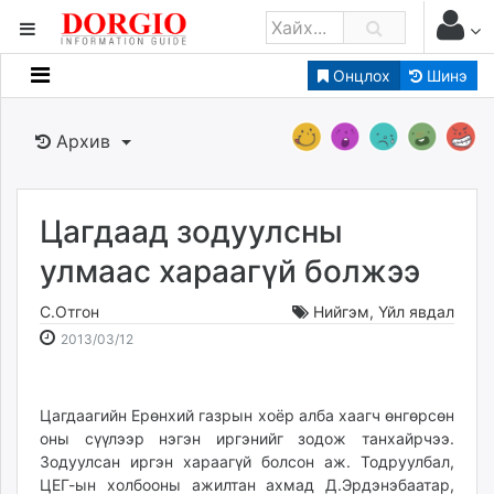
Онцлох
Шинэ
Мэдээллийн
Зар мэдээллийн
Архив
Банк санхүү
Бизнес ААН
Төрийн
Цагдаад зодуулсны
Нийслэлийн
улмаас хараагүй болжээ
С.Отгон
Нийгэм
,
Үйл явдал
dorgio.mn
2013-
2026-
2013/03/12
Gogo.mn
03-
08-
caak.mn
12
07
news.mn
15:32:51
18:55:12
Цагдаагийн Ерөнхий газ­рын хоёр алба хаагч өнгөрсөн
zindaa.mn
оны сүүлээр нэгэн иргэнийг зодож танхайрчээ.
Baabar.mn
Зодуулсан иргэн хараагүй болсон аж. Тодруулбал,
tovch.mn
ЦЕГ-ын хол­­бооны ажилтан ахмад Д.Эрдэнэбаатар,