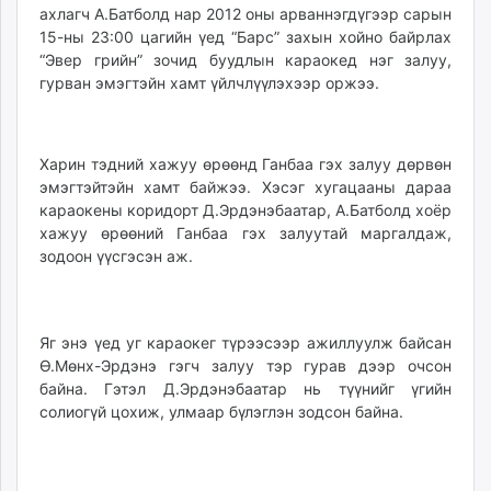
ахлагч А.Бат­­болд нар 2012 оны арван­нэгдүгээр сарын
ikon.mn
15-ны 23:00 цагийн үед “Барс” захын хойно байрлах
mnb.mn
“Эвер грийн” зочид буудлын ка­раокед нэг залуу,
Livetv.mn
гурван эмэгтэйн хамт үйлчлүүлэхээр оржээ.
Eguur.mn
24tsag.mn
shuud.mn
Харин тэдний хажуу өрөөнд Ганбаа гэх залуу дөрвөн
eagle.mn
эмэгтэйтэйн хамт байжээ. Хэсэг хугацааны дараа
ergelt.mn
караокены коридорт Д.Эр­дэнэ­­баатар, А.Батболд хоёр
хажуу өрөөний Ганбаа гэх залуутай маргалдаж,
zarig.mn
зодоон үүсгэсэн аж.
today.mn
zuv.mn
mminfo.mn
Яг энэ үед уг караокег түрээсээр ажиллуулж бай­сан
ugluu.mn
Ө.Мөнх-Эрдэнэ гэгч залуу тэр гурав дээр очсон
urlag.mn
байна. Гэтэл Д.Эрдэнэбаатар нь түүнийг үгийн
unen.mn
солиогүй цохиж, улмаар бүлэглэн зодсон байна.
asu.mn
shudarga.mn
shuurhai.mn