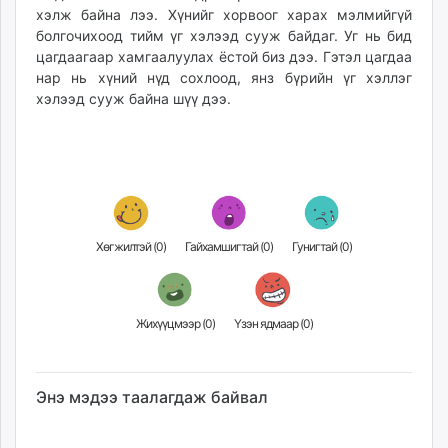
хэлж байна лээ. Хүнийг хорвоог харах мэлмийгүй
болгочихоод тийм үг хэлээд сууж байдаг. Уг нь бид
цагдаагаар хамгаалуулах ёстой биз дээ. Гэтэл цагдаа
нар нь хүний нүд сохлоод, янз бүрийн үг хэллэг
хэлээд сууж байна шүү дээ.
Хөгжилтэй (
0
)
Гайхамшигтай (
0
)
Гунигтай (
0
)
Жихүүцмээр (
0
)
Үзэн ядмаар (
0
)
Энэ мэдээ таалагдаж байвал