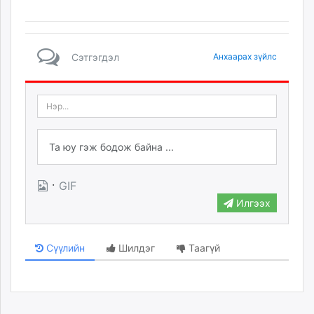
Сэтгэгдэл
Анхаарах зүйлс
·
GIF
Илгээх
Сүүлийн
Шилдэг
Таагүй