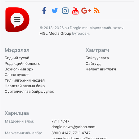
© 2013-2026 он Dorgio.mn, Мэдээллийн хөтөч
MGL Media Group
бүтээсэн.
Мэдээлэл
Хамтрагч
Бидний тухай
Байгууллага
Редакцийн бодлого
Сайтууд
Зохиогчийн эрх
Чөлөөт нийтлэгч
Санал хүсэлт
Үйлчилгээний нөхцөл
Нээлттэй ажлын байр
Сурталчилгаа байршуулах
Харилцаа
Мэдээний алба:
7711 4747
dorgio.news@yahoo.com
Маркетингийн алба:
8800 4147
,
7711 4747
mongolmediagroup@yahoo.com