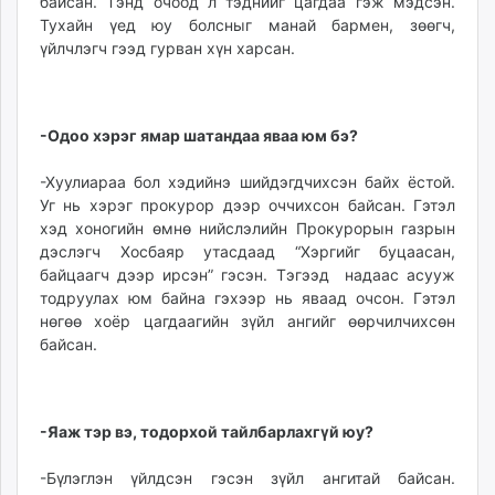
байсан. Тэнд очоод л тэднийг цагдаа гэж мэдсэн.
Тухайн үед юу болсныг манай бармен, зөөгч,
үйлчлэгч гээд гурван хүн харсан.
-Одоо хэрэг ямар шатандаа яваа юм бэ?
-Хуулиараа бол хэдийнэ шийдэгдчихсэн байх ёстой.
Уг нь хэрэг прокурор дээр оччихсон байсан. Гэтэл
хэд хоногийн өмнө нийслэлийн Прокурорын газрын
дэслэгч Хосбаяр утасдаад “Хэргийг буцаасан,
байцаагч дээр ирсэн” гэсэн. Тэгээд надаас асууж
тодруулах юм байна гэхээр нь яваад очсон. Гэтэл
нөгөө хоёр цагдаагийн зүйл ангийг өөрчилчихсөн
байсан.
-Яаж тэр вэ, тодорхой тайлбар­лахгүй юу?
-Бүлэглэн үйлдсэн гэсэн зүйл ангитай байсан.