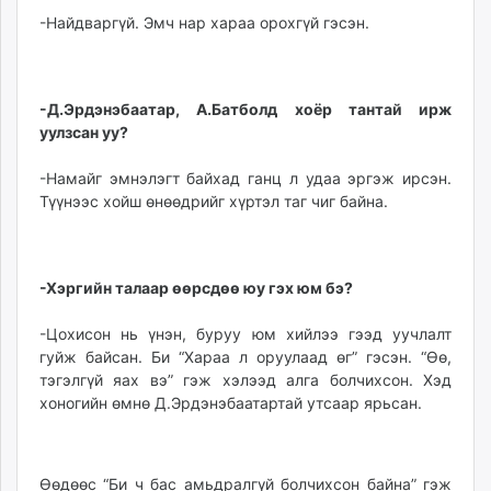
-Найдваргүй. Эмч нар хараа орохгүй гэсэн.
-Д.Эрдэнэбаатар, А.Батболд хоёр тантай ирж
уулзсан уу?
-Намайг эмнэлэгт байхад ганц л удаа эргэж ирсэн.
Түүнээс хойш өнөөдрийг хүртэл таг чиг байна.
-Хэргийн талаар өөрсдөө юу гэх юм бэ?
-Цохисон нь үнэн, буруу юм хийлээ гээд уучлалт
гуйж байсан. Би “Хараа л оруулаад өг” гэсэн. “Өө,
тэгэлгүй яах вэ” гэж хэлээд алга болчихсон. Хэд
хоногийн өмнө Д.Эрдэнэбаатартай утсаар ярьсан.
Өөдөөс “Би ч бас амьдралгүй болчихсон байна” гэж