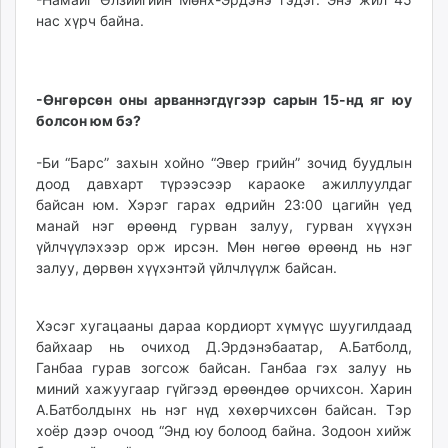
нас хүрч байна.
-Өнгөрсөн оны арваннэгдүгээр сарын 15-нд яг юу
болсон юм бэ?
-Би “Барс” захын хойно “Эвер грийн” зочид буудлын
доод давхарт түрээсээр караоке ажиллуулдаг
байсан юм. Хэрэг гарах өдрийн 23:00 цагийн үед
манай нэг өрөөнд гурван залуу, гурван хүүхэн
үйлчүүлэхээр орж ирсэн. Мөн нөгөө өрөөнд нь нэг
залуу, дөрвөн хүүхэнтэй үйлчлүүлж байсан.
Хэсэг хугацааны дараа кордиорт хүмүүс шуугилдаад
байхаар нь очиход Д.Эрдэнэбаатар, А.Батболд,
Ганбаа гурав зогсож байсан. Ганбаа гэх залуу нь
миний хажуугаар гүйгээд өрөөндөө орчихсон. Харин
А.Батболдынх нь нэг нүд хөхөрчихсөн байсан. Тэр
хоёр дээр очоод “Энд юу болоод байна. Зодоон хийж