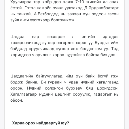
Хуулиараа тэр хоёр дор хаяж 7-10 жилийн ял авах
ёстой. Гэтэл намайг очиж уулзахад Д.Эрдэнэбаатарт
нь танхай, А.Батболдод нь зөвхөн хүн зодсон гэсэн
зүйл анги үүсгэхээр болгочихож.
Цагдаа нар гэхээрээ л энгийн иргэдээ
хохироочихоод зүгээр өнгөрдөг хэрэг үү. Бусдыг ийм
байдалд оруулчихаад зүгээр явж болдог юм уу. Тэд
хоригдлоо ч орчлонг харах нүдтэйгээ байгаа биз дээ.
Цагдаагийн байгууллагад ийм хүн байх ёсгүй гэж
бодож байна. Би гурван ч удаа нүдний хагалгаанд
орсон. Нүдний солонгон бүрхэвч бяц цохигдсон.
Хагалгаагаар нүдний цөцгийг соруулж, гадаргыг нь
оёсон.
-Хараа орох найдваргүй юу?