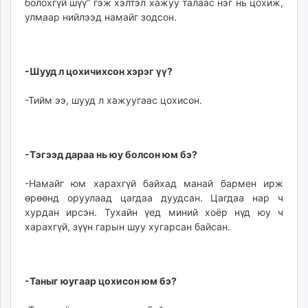
болохгүй шүү” гэж хэлтэл хажуу талаас нэг нь цохиж,
улмаар нийлээд намайг зодсон.
-Шууд л цохичихсон хэрэг үү?
-Тийм ээ, шууд л хажуугаас цохисон.
-Тэгээд дараа нь юу болсон юм бэ?
-Намайг юм харахгүй байхад манай бармен ирж
өрөөнд оруулаад цагдаа дуудсан. Цагдаа нар ч
хурдан ирсэн. Тухайн үед миний хоёр нүд юу ч
харахгүй, зүүн гарын шуу хугарсан байсан.
-Таныг юугаар цохисон юм бэ?