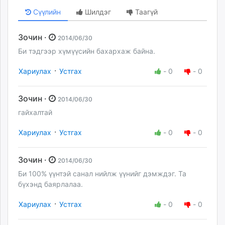
Сүүлийн
Шилдэг
Таагүй
Зочин ·
2014/06/30
Би тэдгээр хүмүүсийн бахархаж байна.
·
Хариулах
Устгах
-
0
-
0
Зочин ·
2014/06/30
гайхалтай
·
Хариулах
Устгах
-
0
-
0
Зочин ·
2014/06/30
Би 100% үүнтэй санал нийлж үүнийг дэмждэг. Та
бүхэнд баярлалаа.
·
Хариулах
Устгах
-
0
-
0