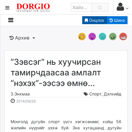
Онцлох
Шинэ
Мэдээллийн
Зар мэдээллийн
Архив
Банк санхүү
Бизнес ААН
Төрийн
“Зэвсэг” нь хуучирсан
Нийслэлийн
тамирчдаасаа амлалт
“нэхэх”-ээсээ өмнө...
dorgio.mn
Gogo.mn
З.Энхмаа
Спорт
,
Дэлхийд
caak.mn
2014-
2026-
2014/06/29
news.mn
06-
08-
29
08
zindaa.mn
17:15:03
00:10:40
Монголд дугуйн спорт үүсч хөгжсөнөөс хойш 56
Baabar.mn
жилийн нүүрийг үзэж буй. Энэ хугацаанд дугуйн
tovch.mn