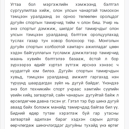
Угтаа бол мэргэжлийн хэмжээнд бэлтгэл
сургуулилтаа хийж, олон улсын чанартай томоохон
тэмцээн уралдаанд эх орноо төлөөлөн оролцдог
дугуйн спортын тамирчид тийм ч олон биш. Учир нь
энэ спортыг дэмжиж, шилдэг баг тамирчдыг олон
улсын тэмцээн уралдаанд бэлтгэж оролцуулахад
туслах газар тун ховор болохоор тэр. Монголын
дугуйн спортын холбоотой хамтарч ажилладаг цөөн
хэдэн байгууллагын тусламж дэмжлэгээр тамирчид
маань хувийн бэлтгэлээ базааж, ёстой л бор
зүрхээрээ өдийг хүртэл зүтгэж ирснээ хэнээс ч
нуудаггүй юм билээ. Дугуйн спортын тамирчдын
хувьд, тэмцээн уралдаанд амжилт гаргахад нэн
түрүүнд шаардагдах зүйл нь дугуй байдаг. Үнэндээ
энэ бол техникийн спорт учраас хамгийн сүүлийн
үеийн хийц загвартай, сайн чанарын дугуйтай байж л
өрсөлдөгчөө давна гэсэн үг. Гэтэл тэр бүр шинэ дугуй
аваад байх боломж манайд тамирчдад байгаа бил үү.
Бидний өдөр тутам хэрэглэж буй гар утасны
загвартай адилхан бараг хэдхэн сарын дотор
өөрчлөгдөж шинэчлэгддэг дугуйны тухайд үнэ өртөг