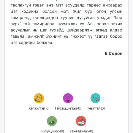
таслахгүй гэвэл энэ мэт асуудалд төрөөс анхаарах
цаг хэдийнэ болсон мэт. Жил бүр олон улсын
тэмцээнд оролцохдоо хуучин дугуйгаа унадаг “бор
зүрх”-тэй тамирчдаа шүүмжлэх үү. Аль эсвэл зохих
асуудлыг нь цаг тухайд шийдвэрлэж өгөөд алдар
гавьяа, амжилт бүхнийг нь “нэхэх” үү гэдгээ бодох
цаг хэдийнэ болжээ.
Б.Содон
Хөгжилтэй (
0
)
Гайхамшигтай (
0
)
Гунигтай (
0
)
Жихүүцмээр (
0
)
Үзэн ядмаар (
0
)