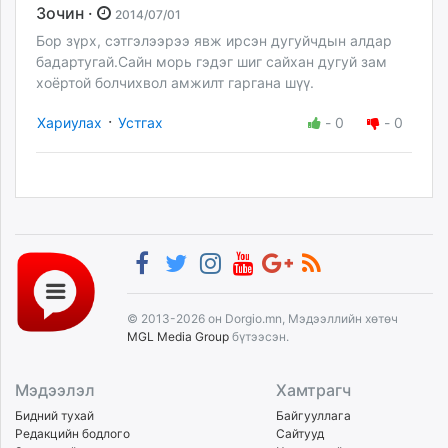
Зочин ·
2014/07/01
Бор зүрх, сэтгэлээрээ явж ирсэн дугуйчдын алдар
бадартугай.Сайн морь гэдэг шиг сайхан дугуй зам
хоёртой болчихвол амжилт гаргана шүү.
·
Хариулах
Устгах
-
0
-
0
© 2013-2026 он Dorgio.mn, Мэдээллийн хөтөч
MGL Media Group
бүтээсэн.
Мэдээлэл
Хамтрагч
Бидний тухай
Байгууллага
Редакцийн бодлого
Сайтууд