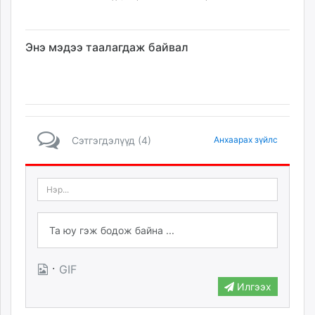
Энэ мэдээ таалагдаж байвал
Сэтгэгдэлүүд (4)
Анхаарах зүйлс
·
GIF
Илгээх