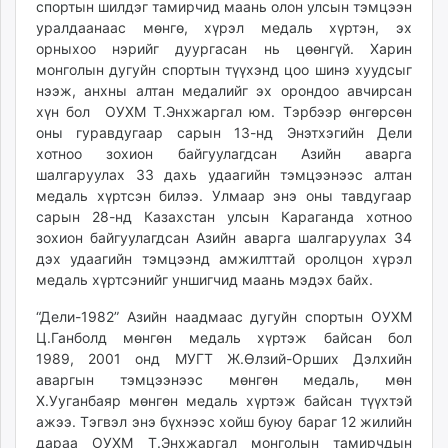
спортын шилдэг тамирчид маань олон улсын тэмцээн
ikon.mn
уралдаанаас мөнгө, хүрэл медаль хүртэн, эх
mnb.mn
орныхоо нэрийг дуургасан нь цөөнгүй. Харин
Livetv.mn
монголын дугуйн спортын түүхэнд цоо шинэ хуудсыг
Eguur.mn
нээж, анхны алтан медалийг эх орондоо авчирсан
хүн бол ОУХМ Т.Энхжаргал юм. Тэрбээр өнгөрсөн
24tsag.mn
оны гуравдугаар сарын 13-нд Энэтхэгийн Дели
shuud.mn
хотноо зохион байгуулагдсан Азийн аварга
eagle.mn
шалгаруулах 33 дахь удаагийн тэмцээнээс алтан
ergelt.mn
медаль хүртсэн билээ. Улмаар энэ оны тавдугаар
zarig.mn
сарын 28-нд Казахстан улсын Караганда хотноо
зохион байгуулагдсан Азийн аварга шалгаруулах 34
today.mn
дэх удаагийн тэмцээнд амжилттай оролцон хүрэл
zuv.mn
медаль хүртсэнийг уншигчид маань мэдэх байх.
mminfo.mn
ugluu.mn
“Дели-1982” Азийн наадмаас дугуйн спортын ОУХМ
Ц.Ганболд мөнгөн медаль хүртэж байсан бол
urlag.mn
1989, 2001 онд МУГТ Ж.Өлзий-Орших Дэлхийн
unen.mn
аваргын тэмцээнээс мөнгөн медаль, мөн
asu.mn
Х.Ууганбаяр мөнгөн медаль хүртэж байсан түүхтэй
shudarga.mn
ажээ. Тэгвэл энэ бүхнээс хойш буюу бараг 12 жилийн
shuurhai.mn
дараа ОУХМ Т.Энхжаргал монголын тамирчдын