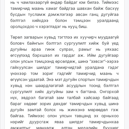
нь ч чамлахааргүй өндөр байдаг юм билээ. Тиймээс
тамирчид маань хамаг байдгаа шавхан байж басхүү
бусдын тусламж дэмжлэгээр авсан ганц дугуйгаа
бэлтгэл хийхдээ болон тэмцээн уралдаанд
оролцохдоо ч хэрэглэдэг нь нууц биш.
Төрөл загварын хувьд тэгтлээ их хуучирч муудаагүй
боловч байнгын бэлтгэл сургуулилт хийж буй үед
дугуйны араа гинж сулрах, рамыг нь уяхаас
өгсүүлээд бэрхшээл их гардаг аж. Ийм дугуйгаар
олон улсын тэмцээнд өрсөлдөж, шинэ “зэвсэг”-ээрээ
гайхуулсан шилдэг тамирчидтай уралдана гэдэг
үнэхээр том зориг гэдгийг тамирчид маань ч
өгүүлсэн удаатай. Энэ мэт дугуйн спортын тамирчдын
хувьд нэн шаардлагатай асуудлын тоонд бэлтгэл
сургуулилт хийх дугуйны зам ч багтана. Онгорхой
нүх, эвдрэл багатай зам талбай хайсаар байгаад
бараг хөдөөг зорих дөхдөг тамирчдын хувьд шинэ
дугуйн замтай болох нь жинхэнэ мөрөөдөл гэж
байгаа. Тиймээс олон улсын тавцанд эх орныхоо
нэрийг дуурсгаж яваа шилдэг тамирчдынхаа
амжилтыг мөнхөлж, алтан медалийн буухиаг