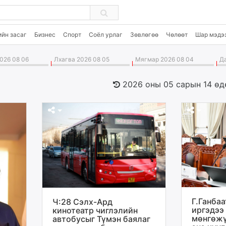
ийн засаг
Бизнес
Спорт
Соёл урлаг
Зөвлөгөө
Чөлөөт
Шар мэдэ
026 08 06
Лхагва 2026 08 05
Мягмар 2026 08 04
Да
2026 оны 05 сарын 14 өд
Г.Ганба
Ч:28 Сэлх-Ард
иргэдээ
кинотеатр чиглэлийн
мөнгөжү
автобусыг Түмэн баялаг