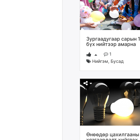
Зургаадугаар сарын 
бүх нийтээр амарна
1
Нийгэм
,
Бусад
Өнөөдөр цахилгааны
хязгаарлалт хийгдэх