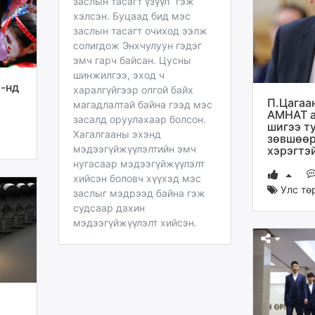
заслын тасагт үзүүл” гэж
хэлсэн. Буцаад бид мэс
заслын тасагт очиход ээлж
солигдож Энхчулуун гэдэг
эмч гарч байсан. Цусны
шинжилгээ, эход ч
1-нд
харалгүйгээр олгой байх
П.Цагаа
магадлалтай байна гээд мэс
АМНАТ а
засалд оруулахаар болсон.
шигээ т
Хагалгааны эхэнд
зөвшөөр
мэдээгүйжүүлэлтийн эмч
хэрэгтэ
нугасаар мэдээгүйжүүлэлт
хийсэн боловч хүүхэд мэс
Улс тө
заслыг мэдрээд байна гэж
судсаар дахин
мэдээгүйжүүлэлт хийсэн.