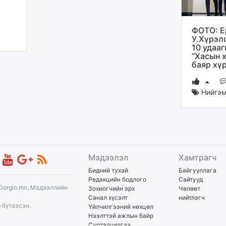
ФОТО: Е
У.Хүрэл
10 удааг
“Хасын х
баяр хү
Нийгэ
Мэдээлэл
Хамтрагч
Бидний тухай
Байгууллага
Редакцийн бодлого
Сайтууд
Dorgio.mn, Мэдээллийн
Зохиогчийн эрх
Чөлөөт
Санал хүсэлт
нийтлэгч
p
бүтээсэн.
Үйлчилгээний нөхцөл
Нээлттэй ажлын байр
Сурталчилгаа