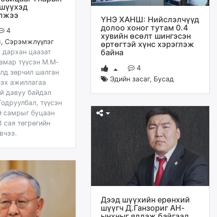
 шүүхэд
лжээ
ҮНЭ ХАНШ: Нийслэлчүүд
долоо хоног тутам 0.4
4
хувийн өсөлт шингэсэн
м
,
Сэрэмжлүүлэг
өртөгтэй хүнс хэрэглэж
 дархан цаазат
байна
самар түүсэн М.М-
4
элд зөрчил шалган
Эдийн засаг
,
Бусад
эх ажиллагаа
үй давуу байдал
Тодруулбал, түүсэн
й самрыг буцаан
8 сая төгрөгийн
вчээ.
Дээд шүүхийн ерөнхий
шүүгч Д.Ганзориг АН-
ынхныг яллаж байгаад