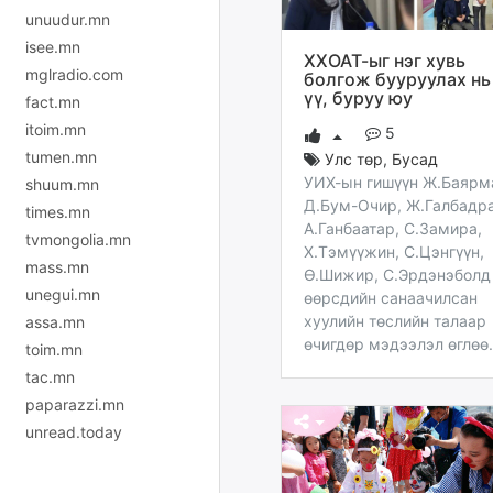
unuudur.mn
isee.mn
ХХОАТ-ыг нэг хувь
mglradio.com
болгож бууруулах нь
үү, буруу юу
fact.mn
itoim.mn
5
tumen.mn
Улс төр
,
Бусад
УИХ-ын гишүүн Ж.Баярм
shuum.mn
Д.Бум-Очир, Ж.Галбадра
times.mn
А.Ганбаатар, С.Замира,
tvmongolia.mn
Х.Тэмүүжин, С.Цэнгүүн,
mass.mn
Ө.Шижир, С.Эрдэнэболд
unegui.mn
өөрсдийн санаачилсан
хуулийн төслийн талаар
assa.mn
өчигдөр мэдээлэл өглөө.
toim.mn
tac.mn
paparazzi.mn
unread.today