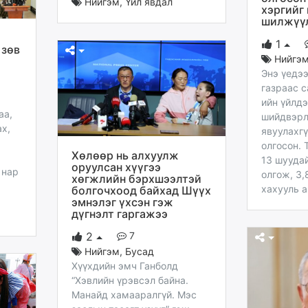
Нийгэм
,
Үйл явдал
хэргийг
шилжүү
1
 зөв
Нийгэ
Энэ үедээ
газраас 
ийн үйлд
аа,
шийдвэрл
х,
явуулахг
олгосон. 
Хөлөөр нь алхуулж
13 шууда
оруулсан хүүгээ
 нар
олгож, 3,
хөгжлийн бэрхшээлтэй
хахууль а
болгочхоод байхад Шүүх
эмнэлэг үхсэн гэж
дүгнэлт гаргажээ
7
2
Нийгэм
,
Бусад
Хүүхдийн эмч Ганболд
“Хэвлийн үрэвсэл байна.
Манайд хамааралгүй. Мэс