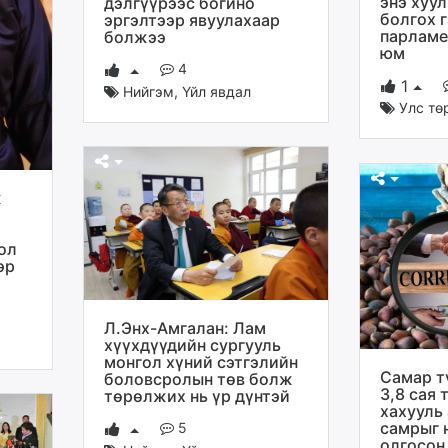
энэ хуу
дэлгүүрээс богино
болгох г
эргэлтээр явуулахаар
парламе
болжээ
юм
4
1
Нийгэм
,
Үйл явдал
Улс тө
ж
ол
эр
Л.Энх-Амгалан: Лам
хүүхдүүдийн сургууль
монгол хүний сэтгэлийн
Самар т
боловсролын төв болж
3,8 сая 
төрөлжих нь үр дүнтэй
хахууль
самрыг 
5
олгосон