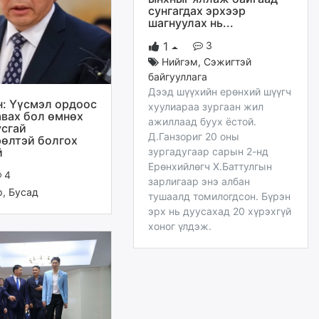
сунгагдах эрхээр
шагнуулах нь...
3
1
Нийгэм
,
Сэжигтэй
байгууллага
Дээд шүүхийн ерөнхий шүүгч
н: Үүсмэл ордоос
хуулиараа зургаан жил
вах бол өмнөх
ажиллаад буух ёстой.
усгай
Д.Ганзориг 20 оны
өлтэй болгох
й
зургадугаар сарын 2-нд
Ерөнхийлөгч Х.Баттулгын
4
зарлигаар энэ албан
р
,
Бусад
тушаалд томилогдсон. Бүрэн
эрх нь дуусахад 20 хүрэхгүй
хоног үлдэж.