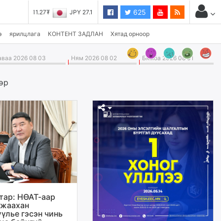
625
JPY 27.19₮
э
ярилцлага
КОНТЕНТ ЗАДЛАН
Хятад орноор
ваа 2026 08 03
Ням 2026 08 02
Бямба 2026 08 01
өр
атар: НӨАТ-аар
 жаахан
үлье гэсэн чинь