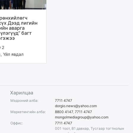
рөнхийлөгч
сүх Дээд лигийн
ийн аварга
үлэгүүд” багт
ргэжээ
2
м
,
Үйл явдал
Харилцаа
Мэдээний алба:
7711 4747
dorgio.news@yahoo.com
Маркетингийн алба:
8800 4147
,
7711 4747
mongolmediagroup@yahoo.com
Оффис:
7711 4747
001 тоот, B1 давхар, Тусгаар тогтнолын