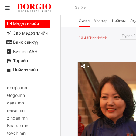
Эхлэл
Улс төр
Нийгэм
Эд
Мэдээллийн
Зар мэдээллийн
Пүрэв 2
16 цагийн өмнө
Банк санхүү
Бизнес ААН
Төрийн
Нийслэлийн
dorgio.mn
Gogo.mn
caak.mn
news.mn
zindaa.mn
Baabar.mn
tovch.mn