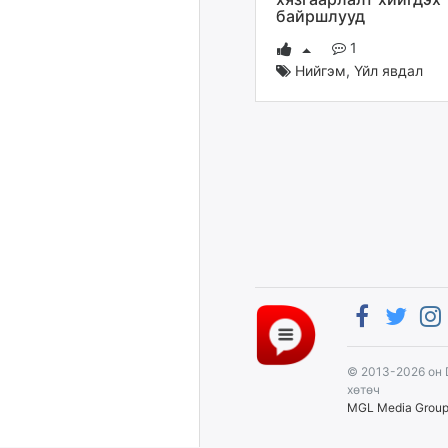
байршлууд
1
Нийгэм
,
Үйл явдал
© 2013-2026 он 
хөтөч
MGL Media Grou