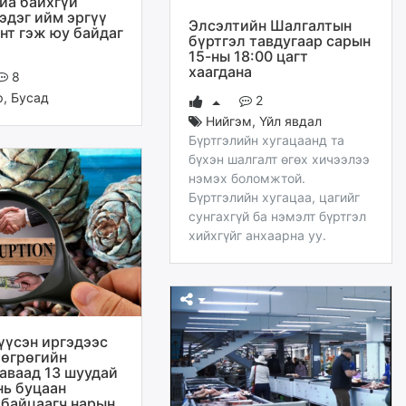
лиа байхгүй
эдэг ийм эргүү
Элсэлтийн Шалгалтын
нт гэж юу байдаг
бүртгэл тавдугаар сарын
15-ны 18:00 цагт
хаагдана
8
р
,
Бусад
2
Нийгэм
,
Үйл явдал
Бүртгэлийн хугацаанд та
бүхэн шалгалт өгөх хичээлээ
нэмэх боломжтой.
Бүртгэлийн хугацаа, цагийг
сунгахгүй ба нэмэлт бүртгэл
хийхгүйг анхаарна уу.
үүсэн иргэдээс
төгрөгийн
 аваад 13 шуудай
нь буцаан
 байцаагч нарын