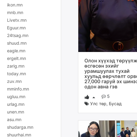
ikon.mn
mnb.mn
Livetv.mn
Eguur.mn
24tsag.mn
shuud.mn
eagle.mn
ergelt.mn
Олон хүүхэд төрүүл
өсгөсөн эхийг
zarig.mn
урамшуулах тухай
today.mn
хуульд өөрчлөлт орв
27,000 гаруй эх шинэ
zuv.mn
одон авна гэв
mminfo.mn
5
ugluu.mn
Улс төр
,
Бусад
urlag.mn
unen.mn
asu.mn
shudarga.mn
shuurhai.mn