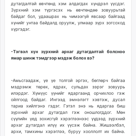
дутагдалтай өвчтөнд хэм алдагдах хүндрэл үүсдэг.
Зүрхний хэм түргэсэх нь өвчтөндөө зовуурьтай
байдаг бол, удаашрах нь чимээгүй явсаар байгаад
хүнийг унтаа байдалд оруулж, улмаар зүрх зогсоход
хүргэдэг.
-Тэгвэл хүн зүрхний архаг дутагдалтай болсноо
ямар шинж тэмдгээр мэдэж болох вэ?
-Амьсгаадаж, үе үе толгой эргэх, бөглөрч байгаа
мэдрэмж төрөх, ядрах, сульдах зэрэг зовуурь
илэрдэг. Хүмүүс үүнийг ядаргаанд орчихлоо гэж
ойлгоод байдаг. Ингээд эмнэлэгт хэвтэж, дусал
тариа хийлгэнэ гэдэг. Гэтэл энэ нь ядаргаа биш
зүрхний архаг дутагдал гэж оношлогддог. Мөн
сүүлийн үед зохисгүй хэрэглээнээс үүдээд зүрхний
архаг дутагдал илүү их үүсэж байна. Жишээлбэл,
архи, тамхины хэрэглээ, буруу хооллолт их байна.