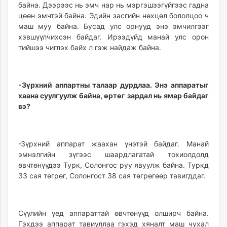
байна. Дээрээс нь эмч нар нь мэргэшээгүйгээс гадна
цөөн эмчтэй байна. Эдийн засгийн нөхцөл бололцоо ч
маш муу байна. Бусад улс орнууд энэ эмчилгээг
хэвшүүлчихсэн байдаг. Ирээдүйд манай улс орон
тийшээ чиглэх байх л гэж найдаж байна.
-Зүрхний аппартны талаар дурдлаа. Энэ аппаратыг
хаана суулгуулж байна, өртөг зардал нь ямар байдаг
вэ?
-Зүрхний аппарат жаахан үнэтэй байдаг. Манай
эмнэлгийн зүгээс шаардлагатай тохиолдолд
өвчтөнүүдээ Турк, Солонгос руу явуулж байна. Туркд
33 сая төгрөг, Солонгост 38 сая төгрөгөөр тавигддаг.
Сүүлийн үед аппараттай өвчтөнүүд олширч байна.
Гэхдээ аппарат тавиуллаа гэхэд хяналт маш чухал