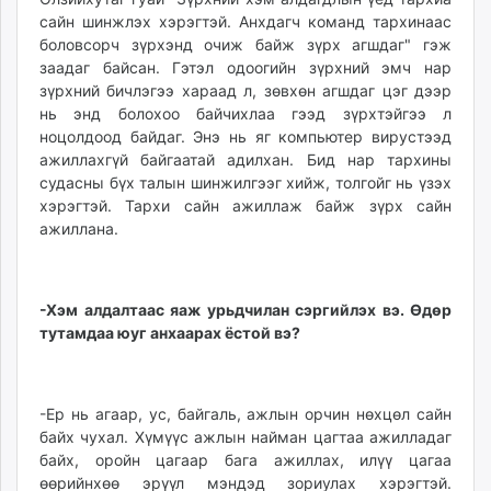
сайн шинжлэх хэрэгтэй. Анхдагч команд тархинаас
боловсорч зүрхэнд очиж байж зүрх агшдаг" гэж
заадаг байсан. Гэтэл одоогийн зүрхний эмч нар
зүрхний бичлэгээ хараад л, зөвхөн агшдаг цэг дээр
нь энд болохоо байчихлаа гээд зүрхтэйгээ л
ноцолдоод байдаг. Энэ нь яг компьютер вирустээд
ажиллахгүй байгаатай адилхан. Бид нар тархины
судасны бүх талын шинжилгээг хийж, толгойг нь үзэх
хэрэгтэй. Тархи сайн ажиллаж байж зүрх сайн
ажиллана.
-Хэм алдалтаас яаж урьдчилан сэргийлэх вэ. Өдөр
тутамдаа юуг анхаарах ёстой вэ?
-Ер нь агаар, ус, байгаль, ажлын орчин нөхцөл сайн
байх чухал. Хүмүүс ажлын найман цагтаа ажилладаг
байх, оройн цагаар бага ажиллах, илүү цагаа
өөрийнхөө эрүүл мэндэд зориулах хэрэгтэй.