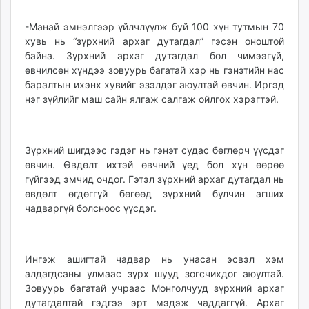
unuudur.mn
-Манай эмнэлгээр үйлчлүүлж буй 100 хүн тутмын 70
isee.mn
хувь нь “зүрхний архаг дутагдал” гэсэн оноштой
mglradio.com
байна. Зүрхний архаг дутагдал бол чимээгүй,
fact.mn
өвчилсөн хүндээ зовуурь багатай хэр нь гэнэтийн нас
itoim.mn
баралтын ихэнх хувийг эзэлдэг аюултай өвчин. Иргэд
tumen.mn
нэг зүйлийг маш сайн ялгаж салгаж ойлгох хэрэгтэй.
shuum.mn
times.mn
Зүрхний шигдээс гэдэг нь гэнэт судас бөглөрч үүсдэг
tvmongolia.mn
өвчин. Өвдөлт ихтэй өвчний үед бол хүн өөрөө
mass.mn
гүйгээд эмчид очдог. Гэтэл зүрхний архаг дутагдал нь
unegui.mn
өвдөлт өгдөггүй бөгөөд зүрхний булчин агших
assa.mn
чадваргүй болсноос үүсдэг.
toim.mn
tac.mn
paparazzi.mn
Ингэж ашигтай чадвар нь унасан эсвэл хэм
unread.today
алдагдсаны улмаас зүрх шууд зогсчихдог аюултай.
Зовуурь багатай учраас Монголчууд зүрхний архаг
дутагдалтай гэдгээ эрт мэдэж чаддаггүй. Архаг