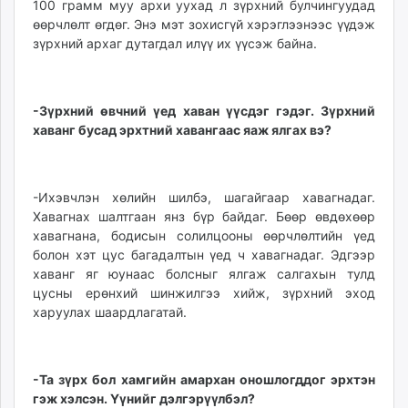
100 грамм муу архи уухад л зүрхний булчингуудад
өөрчлөлт өгдөг. Энэ мэт зохисгүй хэрэглээнээс үүдэж
зүрхний архаг дутагдал илүү их үүсэж байна.
-Зүрхний өвчний үед хаван үүсдэг гэдэг. Зүрхний
хаванг бусад эрхтний хавангаас яаж ялгах вэ?
-Ихэвчлэн хөлийн шилбэ, шагайгаар хавагнадаг.
Хавагнах шалтгаан янз бүр байдаг. Бөөр өвдөхөөр
хавагнана, бодисын солилцооны өөрчлөлтийн үед
болон хэт цус багадалтын үед ч хавагнадаг. Эдгээр
хаванг яг юунаас болсныг ялгаж салгахын тулд
цусны ерөнхий шинжилгээ хийж, зүрхний эход
харуулах шаардлагатай.
-Та зүрх бол хамгийн амархан оношлогддог эрхтэн
гэж хэлсэн. Үүнийг дэлгэрүүлбэл?