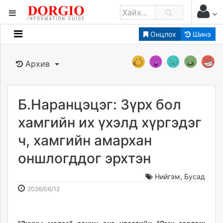
Онцлох
Шинэ
Мэдээллийн
Зар мэдээллийн
Архив
Банк санхүү
Бизнес ААН
Төрийн
Б.Наранцэцэг: Зүрх бол
Нийслэлийн
хамгийн их үхэлд хүргэдэг
ч, хамгийн амархан
dorgio.mn
оншлогддог эрхтэн
Gogo.mn
caak.mn
Нийгэм
,
Бусад
news.mn
2026-
2026-
2026/06/12
zindaa.mn
06-
08-
Baabar.mn
12
07
tovch.mn