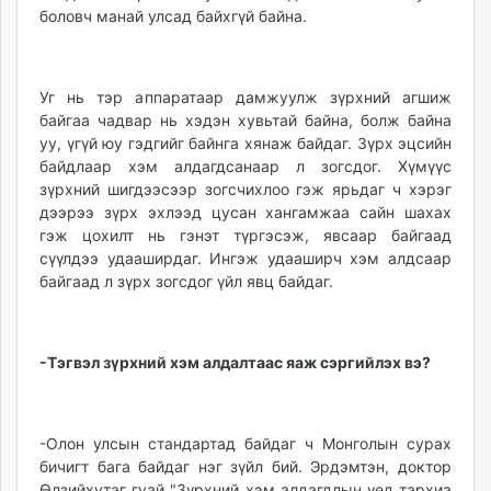
боловч манай улсад байхгүй байна.
Уг нь тэр аппаратаар дамжуулж зүрхний агшиж
байгаа чадвар нь хэдэн хувьтай байна, болж байна
уу, үгүй юу гэдгийг байнга хянаж байдаг. Зүрх эцсийн
байдлаар хэм алдагдсанаар л зогсдог. Хүмүүс
зүрхний шигдээсээр зогсчихлоо гэж ярьдаг ч хэрэг
дээрээ зүрх эхлээд цусан хангамжаа сайн шахах
гэж цохилт нь гэнэт түргэсэж, явсаар байгаад
сүүлдээ удааширдаг. Ингэж удааширч хэм алдсаар
байгаад л зүрх зогсдог үйл явц байдаг.
-Тэгвэл зүрхний хэм алдалтаас яаж сэргийлэх вэ?
-Олон улсын стандартад байдаг ч Монголын сурах
бичигт бага байдаг нэг зүйл бий. Эрдэмтэн, доктор
Өлзийхутаг гуай "Зүрхний хэм алдагдлын үед тархиа