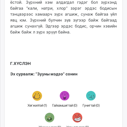
ёстой. Зүрхний хэм алдагдал гэдэг бол зүрхэнд
байгаа “кали, натри, хлор” зэрэг эрдэс бодисын
тэнцвэрээс хамаарч зүрх агшиж, сунаж байгаа үйл
явц юм. Зүрхний булчин зүв зүгээр байж байгаад
агшиж сунахгүй. Эдгээр эрдэс бодис, орчин хэвийн
байж байж л зүрх эрүүл байна.
Г.ХҮСЛЭН
Эх сурвалж: “Зууны мэдээ” сонин
Хөгжилтэй (
1
)
Гайхамшигтай (
0
)
Гунигтай (
0
)