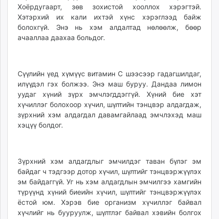
Хоёрдугаарт, зөв зохистой хооллох хэрэгтэй.
Хэтэрхий их кали ихтэй хүнс хэрэглээд байж
болохгүй. Энэ нь хэм алдалтад нөлөөлж, бөөр
ачааллаа даахаа больдог.
Сүүлийн үед хүмүүс витамин C шээсээр гадагшилдаг,
илүүдэл гэх болжээ. Энэ маш буруу. Дандаа лимон
уудаг хүний зүрх эмчлэгддэггүй. Хүний бие хэт
хүчиллэг болохоор хүчил, шүлтийн тэнцвэр алдагдаж,
зүрхний хэм алдагдал давамгайлаад эмчлэхэд маш
хэцүү болдог.
Зүрхний хэм алдагдлыг эмчилдэг таван бүлэг эм
байдаг ч тэдгээр дотор хүчил, шүлтийг тэнцвэржүүлэх
эм байдаггүй. Уг нь хэм алдагдлын эмчилгээ хамгийн
түрүүнд хүний биеийн хүчил, шүлтийг тэнцвэржүүлэх
ёстой юм. Хэрэв бие организм хүчиллэг байвал
хүчлийг нь бууруулж, шүлтлэг байвал хэвийн болгох