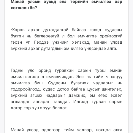
Манай улсын хувьд энэ төрлийн эмчилгээ хэр
хөгжсөн бэ?
-Хэрэв архаг дутагдалтай байлаа гэхэд судасны
бүлгэн нь бөглөрөөгүй л бол эмчилгээ оройтоогүй
гэсэн үг. Гэхдээ үнэнийг хэлэхэд, манай улсад
зүрхний архаг дутагдлын эмчилгээ үндсэндээ алга.
Гадны улс оронд гуравхан сарын турш эмийн
эмчилгээгээр л эмчилчихдэг. Энэ нь тийм ч хэцүү
эмчилгээ биш. Судасны бүлэгнэх чадварыг нь
тодорхойлоод, судас дотор байгаа цусыг шингэлэх,
зүрхний агших чадварыг дэмжих, эм өгөх эсвэл
агшаадаг аппарат тавьдаг. Ингээд гурван сарын
дотор тэр хүн эрүүл болдог.
Манай улсад одоогоор тийм чадвар, нөхцөл алга