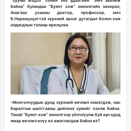
11:32:58
00:56:15
"Зууны мэдээ" сонин энэ удаагийн "Эмч зөвлөж
ikon.mn
байна" буландаа “Буянт ээж” эмнэлгийн захирал,
mnb.mn
Анагаах ухааны доктор, профессор, эмч
Б.Наранцэцэгтэй зүрхний архаг дутагдал болон хэм
Livetv.mn
алдагдлын талаар ярилцлаа
Eguur.mn
24tsag.mn
shuud.mn
eagle.mn
ergelt.mn
zarig.mn
today.mn
zuv.mn
mminfo.mn
ugluu.mn
urlag.mn
-Монголчуудын дунд зүрхний өвчлөл нэмэгдэж, нас
unen.mn
баралтын шалтгааны дийлэнх хувийг эзэлж байна.
asu.mn
Танай “Буянт ээж” эмнэлгээр үйлчлүүлж буй иргэдэд
ямар өвчлөл илүү их ажиглагдаж байна вэ?
shudarga.mn
shuurhai.mn