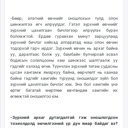
-Бөөр, элэгний өвчнийг оношлохын тулд олон
шинжилгээ өгч илрүүлдэг. Гэтэл зүрхний өвчнийг
зүрхний цахилгаан бичлэгээр илрүүлэх бүрэн
боломжтой. Ердөө гуравхан минут зарцуулаад
зүрхний бичлэг хийхэд аппаратад маш олон өвчин
тодорхой гарч ирдэг. Зүрхний өвчин нь архаг байна
уу, даралтаас болж уу, бамбайн булчирхай эсвэл
бодисын солилцооны хам шинжээс шалтгаалж уу
гэдгийг хэлээд өгнө. Түүнчлэн зүрхний титэм судасны
цусан хангамж ямархуу байна, өөрчлөлт нь хаанаа
байна гэдгийг хамгийн түрүүнд оношилдог зүйл бол
зүрхний цахилгаан бичлэг юм. Энэ бол хамгийн үнэ
өртөг багатай мөртлөө өвчтөндөө хамгийн их
өгөөжтэй оношилгоо юм.
-Зүрхний архаг дутагдалтай гэж оношлогдсон
тохиолдолд эмчилгээний үр дүн ямар байдаг вэ?