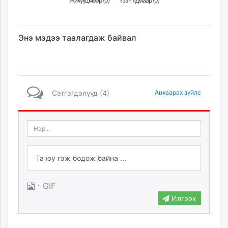
Жихүүцмээр (
0
)
Үзэн ядмаар (
0
)
Энэ мэдээ таалагдаж байвал
Сэтгэгдэлүүд (4)
Анхаарах зүйлс
·
GIF
Илгээх