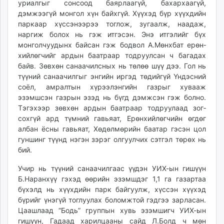
уриал­гыг сонсоод баярлаагүй, бахар­хаагүй,
ikon.mn
дэмжээгүй мон­гол хүн байхгүй. Хүүхэд бүр хүүхдийн
mnb.mn
паркаар хүс­сэнээрээ тоглож, зугаалж, наа­даж,
Livetv.mn
наргиж болох нь гэж итгэсэн. Энэ итгэлийг бүх
монголчуудынх байсан гэж бодвол А.Мөнхбат ерөн­
Eguur.mn
хийлөгчийг ардын баатраар тодруулсан ч багадах
24tsag.mn
байв. Зөвхөн санаачилсных нь төлөө шүү дээ. Гол нь
shuud.mn
түүний санаа­чилгыг энгийн иргэд төдийгүй Үндэсний
eagle.mn
соёл, амралтын хүрээлэнгийн газрыг хувааж
ergelt.mn
эзэмшсэн газрын эзэд нь бүгд дэмжсэн гэж болно.
zarig.mn
Тэгэхээр зөвхөн ардын баатраар тодруулаад зог­
сохгүй ард түмний гавьяат, Ерөнхийлөгчийн өгдөг
today.mn
албан ёсны гавьяат, Хөдөлмөрийн баатар гэсэн цол
zuv.mn
гуншинг түүнд нэгэн зэрэг олгуулчих сэтгэл төрөх нь
mminfo.mn
бий.
ugluu.mn
Учир нь түүний санаачилгаас үүдэн УИХ-ын гишүүн
urlag.mn
Б.Наранхүү гэхэд өөрийн эзэмшдэг 1,1 га газартаа
unen.mn
бүхэлд нь хүүхдийн парк байгуулж, хүссэн хүүхэд
asu.mn
бүрийг үнэгүй тоглуулах боломжтой гэдгээ зарласан.
shudarga.mn
Цаашлаад “Бодь” группын хувь эзэмшигч УИХ-ын
shuurhai.mn
гишүүн, Гадаад харилцааны сайд Л.Болд ч мөн