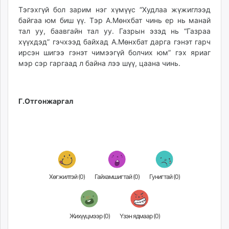
Тэгэхгүй бол зарим нэг хүмүүс “Худлаа жүжиглээд
байгаа юм биш үү. Тэр А.Мөнхбат чинь ер нь манай
тал уу, баавгайн тал уу. Газрын эзэд нь “Газраа
хүүхдэд” гэчхээд байхад А.Мөнхбат дарга гэнэт гарч
ирсэн шигээ гэнэт чимээгүй болчих юм” гэх яриаг
мэр сэр гаргаад л байна лээ шүү, цаана чинь.
Г.Отгонжаргал
Хөгжилтэй (
0
)
Гайхамшигтай (
0
)
Гунигтай (
0
)
Жихүүцмээр (
0
)
Үзэн ядмаар (
0
)