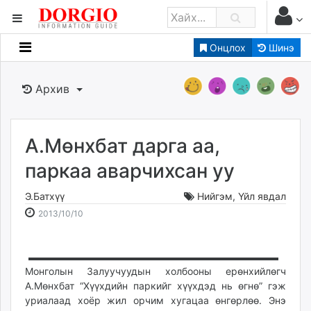
Онцлох
Шинэ
Мэдээллийн
Зар мэдээллийн
Архив
Банк санхүү
Бизнес ААН
Төрийн
А.Мөнхбат дарга аа,
Нийслэлийн
паркаа аварчихсан уу
Э.Батхүү
Нийгэм
,
Үйл явдал
dorgio.mn
2013-
2026-
2013/10/10
Gogo.mn
10-
08-
caak.mn
10
08
news.mn
16:51:59
02:53:45
zindaa.mn
Монголын Залуучуудын холбооны ерөнхийлөгч
А.Мөнхбат “Хүүхдийн пар­кийг хүүхдэд нь өгнө” гэж
Baabar.mn
уриалаад хоёр жил орчим хугацаа өнгөрлөө. Энэ
tovch.mn