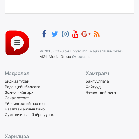
© 2013-2026 он Dorgio.mn, Мэдээллийн хөтөч
MGL Media Group
бүтээсэн.
Мэдээлэл
Хамтрагч
Бидний тухай
Байгууллага
Редакцийн бодлого
Сайтууд
Зохиогчийн эрх
Чөлөөт нийтлэгч
Санал хүсэлт
Үйлчилгээний нөхцөл
Нээлттэй ажлын байр
Сурталчилгаа байршуулах
Харилцаа