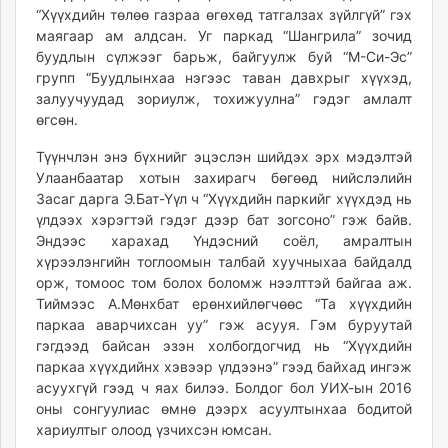
“Хүүхдийн төлөө газраа өгөхөд татгалзах зүйлгүй” гэх
unuudur.mn
маягаар ам алдсан. Уг паркад “Шангрила” зочид
isee.mn
буудлын сүлжээг барьж, байгуулж буй “М-Си-Эс”
mglradio.com
групп “Буудлынхаа нэгээс таван давхрыг хүүхэд,
fact.mn
залуучуудад зориулж, тохижуулна” гэдэг амлалт
itoim.mn
өгсөн.
tumen.mn
Түүнчлэн энэ бүхнийг эцэслэн шийдэх эрх мэдэлтэй
shuum.mn
Улаанбаатар хотын захирагч бөгөөд нийслэлийн
times.mn
Засаг дарга Э.Бат-Үүл ч “Хүүхдийн паркийг хүүхдэд нь
tvmongolia.mn
үлдээх хэрэгтэй гэдэг дээр бат зогсоно” гэж байв.
Эндээс харахад Үндэсний соёл, амралтын
mass.mn
хүрээлэнгийн тоглоомын талбай хуучныхаа байдалд
unegui.mn
орж, томоос том болох боломж нээлттэй байгаа аж.
assa.mn
Тиймээс А.Мөнхбат ерөнхийлөгчөөс “Та хүүхдийн
toim.mn
паркаа аварчихсан уу” гэж асууя. Гэм буруутай
tac.mn
гэгдээд байсан эзэн холбогдогчид нь “Хүүхдийн
паркаа хүүхдийнх хэвээр үлдээнэ” гээд байхад ингэж
paparazzi.mn
асуухгүй гээд ч яах билээ. Болдог бол УИХ-ын 2016
unread.today
оны сонгуулиас өмнө дээрх асуултынхаа бодитой
хариултыг олоод үзчихсэн юмсан.