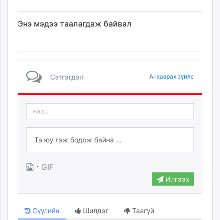
Энэ мэдээ таалагдаж байвал
Сэтгэгдэл
Анхаарах зүйлс
·
GIF
Илгээх
Сүүлийн
Шилдэг
Таагүй