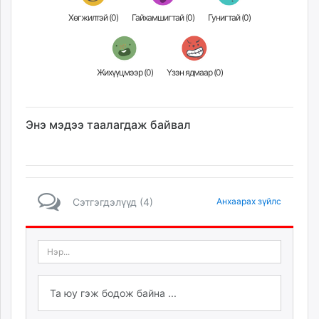
Хөгжилтэй (
0
)
Гайхамшигтай (
0
)
Гунигтай (
0
)
Жихүүцмээр (
0
)
Үзэн ядмаар (
0
)
Энэ мэдээ таалагдаж байвал
Сэтгэгдэлүүд (4)
Анхаарах зүйлс