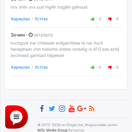
nov shiin uvs uud mgliin hugjliin gainuud
·
Хариулах
Устгах
-
0
-
0
Зочин ·
2013/10/12
huchguid bar icheesee avilgachidaa ta nar huch
hereglesen chin todorhoi shdee oorsdiig ni ATG aas achij
avchraad gantsad hiigeesei
·
Хариулах
Устгах
-
0
-
0
© 2013-2026 он Dorgio.mn, Мэдээллийн хөтөч
MGL Media Group
бүтээсэн.