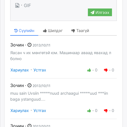
·
GIF
Илгээх
Сүүлийн
Шилдэг
Таагүй
Зочин ·
2013/10/11
Яасан ч их мөнгөтэй юм. Машинаар аваад явахад л
болно
·
Хариулах
Устгах
-
0
-
0
Зочин ·
2013/10/11
muu sain Uvsiin *****nuud archaagui *****uud ***iin
baga ystanguud....
·
Хариулах
Устгах
-
0
-
0
Зочин ·
2013/10/11