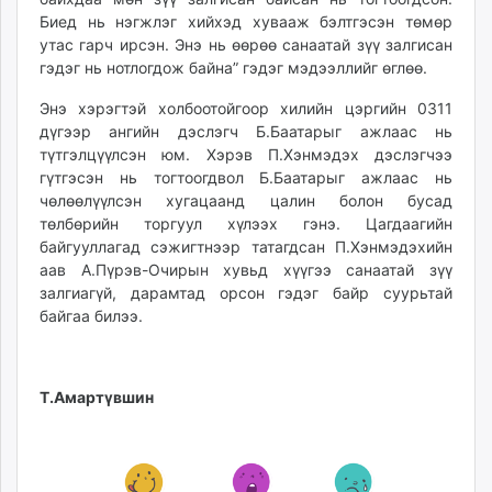
unuudur.mn
Биед нь нэгжлэг хийхэд хувааж бэлтгэсэн төмөр
утас гарч ирсэн. Энэ нь өөрөө санаатай зүү залгисан
isee.mn
гэдэг нь нотлогдож байна” гэдэг мэдээллийг өглөө.
mglradio.com
fact.mn
Энэ хэрэгтэй холбоотойгоор хилийн цэргийн 0311
itoim.mn
дүгээр ангийн дэслэгч Б.Баатарыг ажлаас нь
түтгэлцүүлсэн юм. Хэрэв П.Хэнмэдэх дэслэгчээ
tumen.mn
гүтгэсэн нь тогтоогдвол Б.Баатарыг ажлаас нь
shuum.mn
чөлөөлүүлсэн хугацаанд цалин болон бусад
times.mn
төлбөрийн торгуул хүлээх гэнэ. Цагдаагийн
tvmongolia.mn
байгууллагад сэжигтнээр татагдсан П.Хэнмэдэхийн
mass.mn
аав А.Пүрэв-Очирын хувьд хүүгээ санаатай зүү
залгиагүй, дарамтад орсон гэдэг байр суурьтай
unegui.mn
байгаа билээ.
assa.mn
toim.mn
tac.mn
Т.Амартүвшин
paparazzi.mn
unread.today