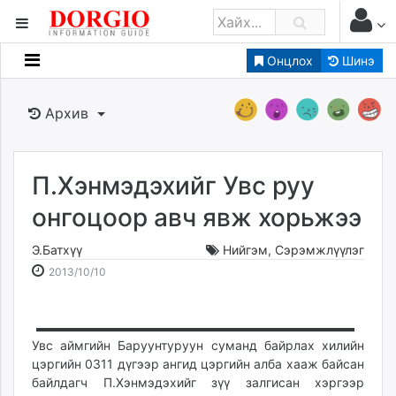
Онцлох
Шинэ
Мэдээллийн
Зар мэдээллийн
Архив
Банк санхүү
Бизнес ААН
Төрийн
П.Хэнмэдэхийг Увс руу
Нийслэлийн
онгоцоор авч явж хорьжээ
Э.Батхүү
Нийгэм
,
Сэрэмжлүүлэг
dorgio.mn
2013-
2026-
2013/10/10
Gogo.mn
10-
08-
caak.mn
10
08
news.mn
16:56:58
02:32:51
zindaa.mn
Увс аймгийн Баруунтуруун суманд байрлах хилийн
цэргийн 0311 дүгээр ангид цэргийн алба хааж байсан
Baabar.mn
байлдагч П.Хэнмэдэхийг зүү залгисан хэргээр
tovch.mn