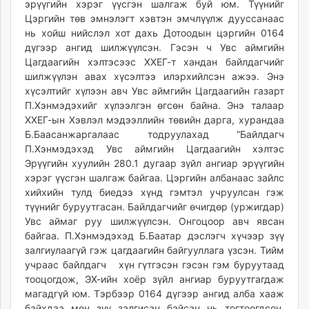
эрүүгийн хэрэг үүсгэн шалгаж буй юм. Түүнийг
ikon.mn
Цэргийн төв эмнэлэгт хэвтэн эмчлүүлж дууссанаас
mnb.mn
нь хойш нийслэл хот дахь Дотоодын цэргийн 0164
Livetv.mn
дүгээр ангид шилжүүлсэн. Гэсэн ч Увс аймгийн
Цагдаагийн хэлтэсээс ХХЕГ-т хандан байлдагчийг
Eguur.mn
шилжүүлэн авах хүсэлтээ илэрхийлсэн ажээ. Энэ
24tsag.mn
хүсэлтийг хүлээн авч Увс аймгийн Цагдаагийн газарт
shuud.mn
П.Хэнмэдэхийг хүлээлгэн өгсөн байна. Энэ талаар
eagle.mn
ХХЕГ-ын Хэвлэл мэдээллийн төвийн дарга, хурандаа
ergelt.mn
Б.Баасанжаргалаас тодруулахад “Байлдагч
zarig.mn
П.Хэнмэдэхэд Увс аймгийн Цагдаагийн хэлтэс
Эрүүгийн хуулийн 280.1 дугаар зүйл ангиар эрүүгийн
today.mn
хэрэг үүсгэн шалгаж байгаа. Цэргийн албанаас зайлс
zuv.mn
хийхийн тулд биедээ хүнд гэмтэл учруулсан гэж
mminfo.mn
түүнийг буруутгасан. Байлдагчийг өчигдөр (уржигдар)
ugluu.mn
Увс аймаг руу шилжүүлсэн. Онгоцоор авч явсан
urlag.mn
байгаа. П.Хэнмэдэхэд Б.Баатар дэслэгч хүчээр зүү
залгиулаагүй гэж цагдаагийн байгууллага үзсэн. Тийм
unen.mn
учраас байлдагч хүн гүтгэсэн гэсэн гэм буруутаад
asu.mn
тооцогдож, ЭХ-ийн хоёр зүйл ангиар буруутгагдаж
shudarga.mn
магадгүй юм. Тэрбээр 0164 дүгээр ангид алба хааж
shuurhai.mn
байхдаа мөн зүү залгисан байсан нь тогтоогдсон.