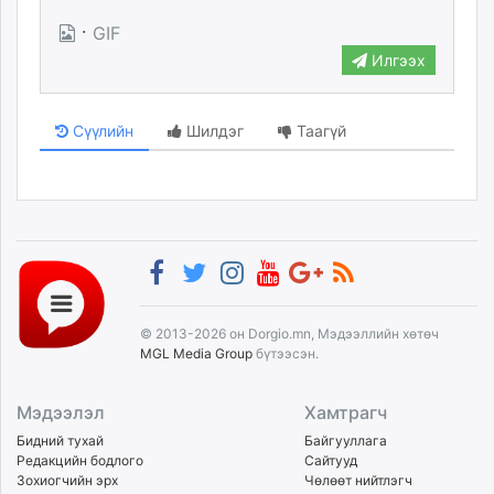
·
GIF
Илгээх
Сүүлийн
Шилдэг
Таагүй
© 2013-2026 он Dorgio.mn, Мэдээллийн хөтөч
MGL Media Group
бүтээсэн.
Мэдээлэл
Хамтрагч
Бидний тухай
Байгууллага
Редакцийн бодлого
Сайтууд
Зохиогчийн эрх
Чөлөөт нийтлэгч