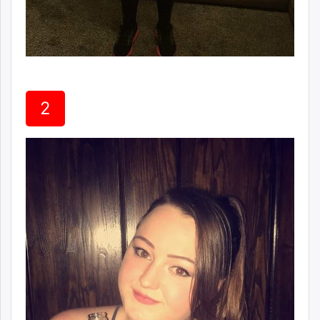
unuudur.mn
isee.mn
mglradio.com
fact.mn
itoim.mn
tumen.mn
2
shuum.mn
times.mn
tvmongolia.mn
mass.mn
unegui.mn
assa.mn
toim.mn
tac.mn
paparazzi.mn
unread.today