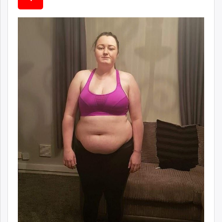
ikon.mn
mnb.mn
Livetv.mn
Eguur.mn
24tsag.mn
shuud.mn
eagle.mn
ergelt.mn
zarig.mn
today.mn
zuv.mn
mminfo.mn
ugluu.mn
urlag.mn
unen.mn
asu.mn
shudarga.mn
shuurhai.mn