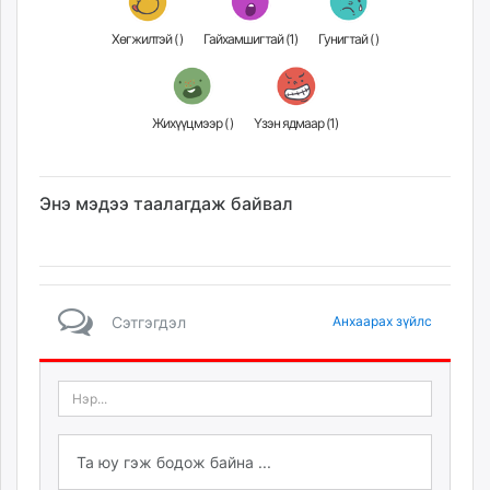
Хөгжилтэй (
)
Гайхамшигтай (
1
)
Гунигтай (
)
Жихүүцмээр (
)
Үзэн ядмаар (
1
)
Энэ мэдээ таалагдаж байвал
Сэтгэгдэл
Анхаарах зүйлс