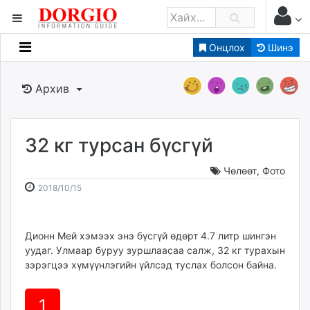
Онцлох
Шинэ
Мэдээллийн
Зар мэдээллийн
Архив
Банк санхүү
Бизнес ААН
Төрийн
32 кг турсан бүсгүй
Нийслэлийн
Чөлөөт
,
Фото
2018-
2026-
2018/10/15
dorgio.mn
10-
08-
Gogo.mn
15
08
caak.mn
15:10:24
22:46:58
Дионн Мей хэмээх энэ бүсгүй өдөрт 4.7 литр шингэн
уудаг. Улмаар буруу зуршлаасаа салж, 32 кг турахын
news.mn
зэрэгцээ хүмүүнлэгийн үйлсэд туслах болсон байна.
zindaa.mn
Baabar.mn
1
tovch.mn