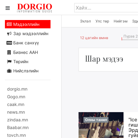
Эхлэл
Улс төр
Нийгэм
Эд
Мэдээллийн
Зар мэдээллийн
Пүрэв 2
12 цагийн өмнө
Банк санхүү
Бизнес ААН
Шар мэдээ
Төрийн
Нийслэлийн
dorgio.mn
Gogo.mn
caak.mn
news.mn
"Ic
zindaa.mn
Олны танил
гиш
Baabar.mn
Эрд
гуй
tovch.mn