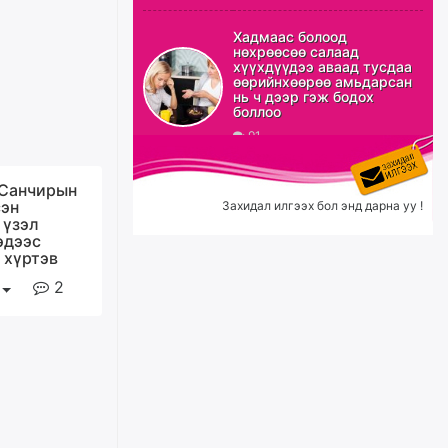
ХЗДХ-ын сайд С.Амарсайхан:
Авлигаар авсан хөрөнгийг
Хадмаас болоод
хурааж, нийгмийн сайн
нөхрөөсөө салаад
сайхны хөгжилд зориулах
хүүхдүүдээ аваад тусдаа
бөгөөд үүнийг хэд хэдэн эрх
өөрийнхөөрөө амьдарсан
бүхий байгууллагаас санал авна
нь ч дээр гэж бодох
боллоо
өчигдѳр
91
Шатахууныг олдож байгаа
газраас нь л авч байна. Үнэ
.Санчирын
тарифаас илүү хангамж дээр
сэн
Захидал илгээх бол энд дарна уу !
анхаарч байна
 үзэл
эдээс
өчигдѳр
 хүртэв
2
Ц.Будханд: Дүүгээ гараад
ирнэ гэж итгэж хүлээсээр
долоон сарын хугацаа
өнгөрлөө
өчигдѳр
Барилгын салбарын 100
жилийн ойд зориулсан