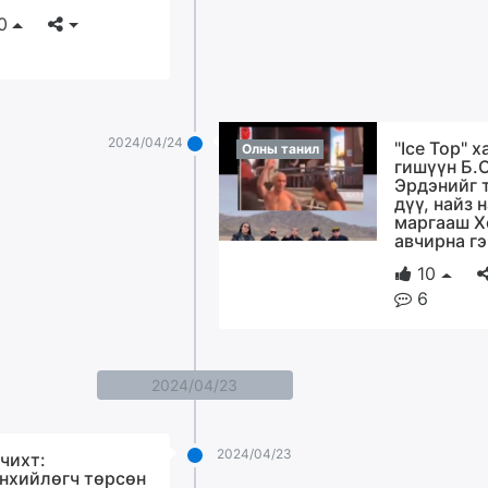
0
2024/04/24
"Ice Top" 
Олны танил
гишүүн Б.
Эрдэнийг 
дүү, найз 
маргааш Х
авчирна гэ
10
6
2024/04/23
2024/04/23
 чихт:
нхийлөгч төрсөн