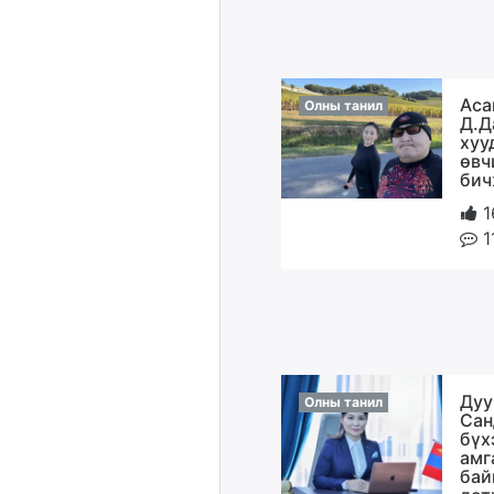
Аса
Олны танил
Д.Д
хуу
өвч
бич
1
1
Дуу
Олны танил
Сан
бүх
амг
бай