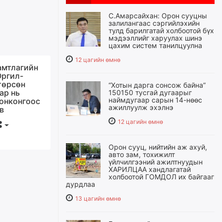
С.Амарсайхан: Орон сууцны
залилангаас сэргийлэхийн
тулд барилгатай холбоотой бүх
мэдээллийг харуулах шинэ
цахим систем танилцуулна
12 цагийн өмнө
хамтлагийн
Оргил-
төрсөн
“Хотын дарга сонсож байна”
нар нь
150150 тусгай дугаарыг
наймдугаар сарын 14-нөөс
онконгоос
ажиллуулж эхэлнэ
в
12 цагийн өмнө
Орон сууц, нийтийн аж ахуй,
авто зам, тохижилт
үйлчилгээний ажилтнуудын
ХАРИЛЦАА хандлагатай
холбоотой ГОМДОЛ их байгааг
дурдлаа
13 цагийн өмнө