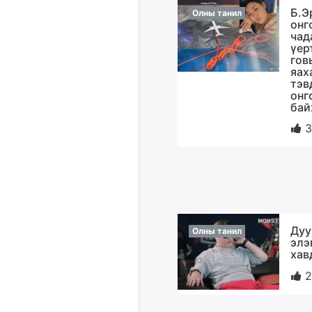
Б.Э
Олны танил
онг
чад
үер
гов
яах
тэв
онг
бай
3
Дуу
Олны танил
элэ
хав
2