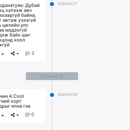
2024/04/17
рдэнэтуяа: Дубай
оц хүлээж авч
ахааргүй байна,
т автаж үзээгүй
ь цөлийн улс
аа мэдэхгүй
дэж байх шиг
оцонд хоол
хгүй
3
2024/04/16
2024/04/16
чин A Cool
гний хорт
дрыг ялна гэв
0