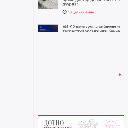
дүүрдэг
16 цагийн өмнө
АИ-92 шатахууны нийлүүлэлт
тасралтгүй үргэлжилж байна
16 цагийн өмнө
I ангийн цахим бүртгэл энэ
сарын 17-ноос эхэлнэ
17 цагийн өмнө
Үндсэн хууль зөрчсөн
Х.Булгантуяа, үндэсний эв
нэгдэлд харшилсан
М.Нарантуяа-Нара нарт хэзээ
хариуцлага тооцох вэ?
17 цагийн өмнө
Нефть импортлогч компаниуд