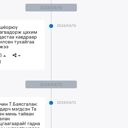
2024/04/15
2024/04/15
шёорюү
агвадорж цахим
дастаа хавдраар
илсөн тухайгаа
жээ
6
1
2024/04/12
2024/04/12
чин Т.Баясгалан:
дарч мэгдсэн Та
эн минь тайван
алан
цгаагаарай! гадна