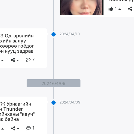
1
2024/04/10
 Э.Одгэрэлийн
хийн залуу
хөөрөө гоёдог
эн нууц задрав
7
2024/04/09
2024/04/09
Ж Урнаагийн
н Thunder
ийнханы "көүч"
ж байна
1