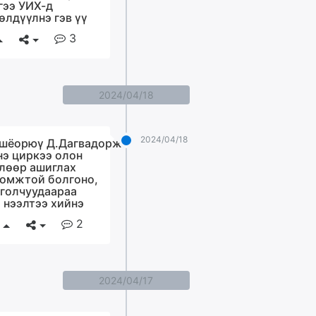
гээ УИХ-д
өлдүүлнэ гэв үү
3
2024/04/18
2024/04/18
шёорюү Д.Дагвадорж:
э циркээ олон
лөөр ашиглах
омжтой болгоно,
голчуудаараа
 нээлтээ хийнэ
2
2024/04/17