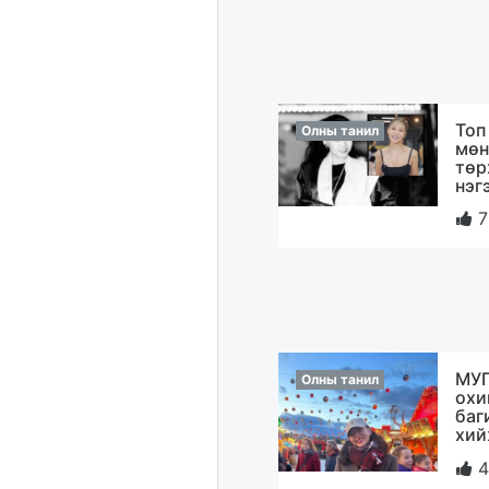
Топ
Олны танил
мөн
төр
нэг
7
МУГ
Олны танил
охи
баг
хий
4