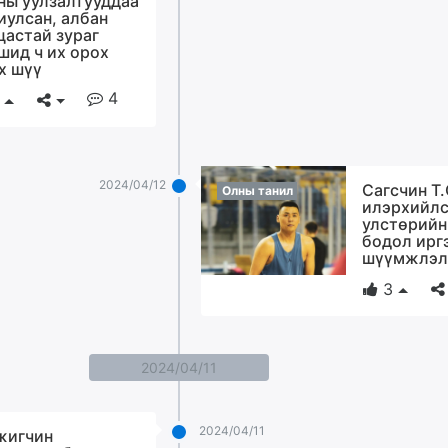
ны уулзалтууддаа
иулсан, албан
цастай зураг
шид ч их орох
х шүү
4
2024/04/12
Сагсчин Т
Олны танил
илэрхийл
улстөрийн
бодол ирг
шүүмжлэл
3
2024/04/11
2024/04/11
игчин