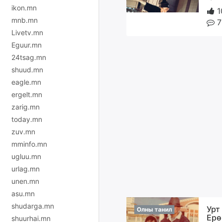
ikon.mn
1
mnb.mn
7
Livetv.mn
Eguur.mn
24tsag.mn
shuud.mn
eagle.mn
ergelt.mn
zarig.mn
today.mn
zuv.mn
mminfo.mn
ugluu.mn
urlag.mn
unen.mn
asu.mn
shudarga.mn
Урт
Олны танил
Ерө
shuurhai.mn