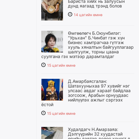
Бариста хийх нь залуусын
дунд яагаад трэнд болов
14 цагийн өмнө
Өмгөөлөгч Б.Оюунбилэг:
"Урьхан" Б.Чинбат гэж хүн
бизнес хамтрагчаа гүтгэж
хууль хяналтын байгууллагаар
шалгуулж, торны цаана
суулгана гэх мэтээр дарамталдаг
15 цагийн өмнө
Д.Амарбаясгалан:
Шатахууныхаа 97 хувийг нэг
улсаас авдаг хараат байдлаа
зогсоож, Арабын орнуудаас
нийлүүлэх ажлыг сэргээх
ёстой
15 цагийн өмнө
Худалдагч Н.Амарзаяа:
Дэлгүүрийн 32 хуудастай
өрийн дэвтэр долоо хоногт л