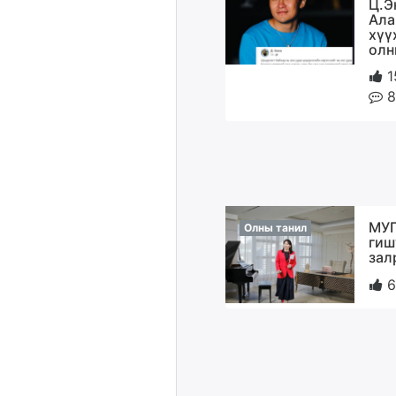
Ц.Э
Ала
хүү
олн
1
8
МУГ
Олны танил
гиш
зал
6