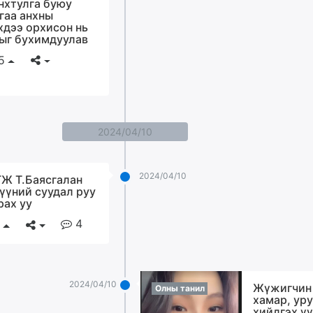
нхтулга буюу
гаа анхны
хдээ орхисон нь
ыг бухимдуулав
5
2024/04/10
2024/04/10
Ж Т.Баясгалан
үүний суудал руу
рах уу
4
2024/04/10
Жүжигчин
Олны танил
хамар, ур
хийлгэх ү