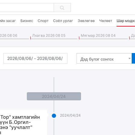
ийн засаг
Бизнес
Спорт
Соёл урлаг
Зөвлөгөө
Чөлөөт
Шар мэдэ
026 08 06
Лхагва 2026 08 05
Мягмар 2026 08 04
Да
Дэд бүлэг сонгох
2024/04/24
2024/04/24
e Top" хамтлагийн
үүн Б.Оргил-
энэ "уучлалт"
в