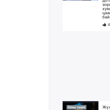
дот
зор
хув
цаа
бай
4
Жүж
Олны танил