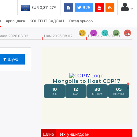
625
JPY 27.19₮
э
ярилцлага
КОНТЕНТ ЗАДЛАН
Хятад орноор
ваа 2026 08 03
Ням 2026 08 02
Бямба 2026 08 01
Шүүх
Шинэ
Их уншигдсан