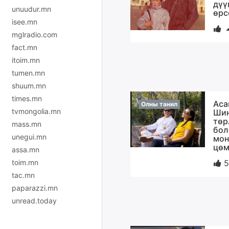
дүү
unuudur.mn
өрс
isee.mn
mglradio.com
fact.mn
itoim.mn
tumen.mn
shuum.mn
times.mn
Аса
Олны танил
tvmongolia.mn
Шин
төр
mass.mn
бол
unegui.mn
мон
цөм
assa.mn
5
toim.mn
tac.mn
paparazzi.mn
unread.today