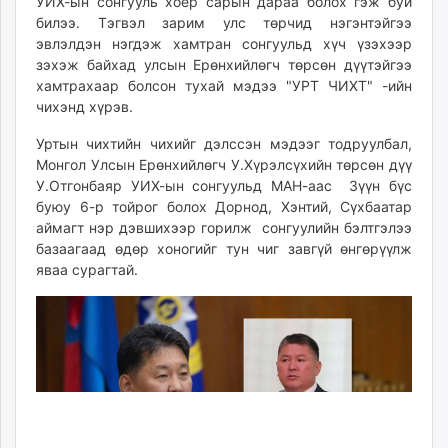
УИХ-ын сонгууль хоёр сарын дараа болох гэж буй
ikon.mn
билээ. Тэгвэл зарим улс төрчид нэгэнтэйгээ
mnb.mn
эвлэлдэн нэгдэж хамтран сонгуульд хүч үзэхээр
зэхэж байхад улсын Ерөнхийлөгч төрсөн дүүтэйгээ
Livetv.mn
хамтрахаар болсон тухай мэдээ "УРТ ЧИХТ" -ийн
Eguur.mn
чихэнд хүрэв.
24tsag.mn
shuud.mn
Уртын чихтийн чихийг дэлссэн мэдээг тодруулбал,
Монгол Улсын Ерөнхийлөгч У.Хүрэлсүхийн төрсөн дүү
eagle.mn
У.Отгонбаяр УИХ-ын сонгуульд МАН-аас Зүүн бүс
ergelt.mn
буюу 6-р тойрог болох Дорнод, Хэнтий, Сүхбаатар
zarig.mn
аймагт нэр дэвшихээр горилж сонгуулийн бэлтгэлээ
today.mn
базаагаад өдөр хоногийг тун чиг завгүй өнгөрүүлж
zuv.mn
яваа сурагтай.
mminfo.mn
ugluu.mn
urlag.mn
unen.mn
asu.mn
shudarga.mn
shuurhai.mn