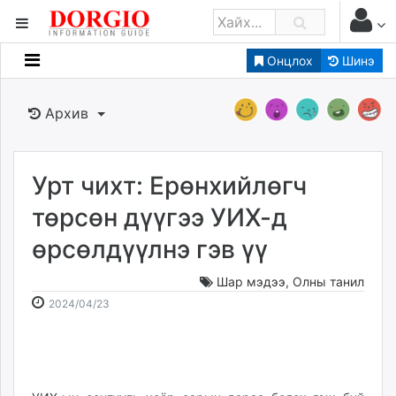
Онцлох
Шинэ
Мэдээллийн
Зар мэдээллийн
Архив
Банк санхүү
Бизнес ААН
Төрийн
Урт чихт: Ерөнхийлөгч
Нийслэлийн
төрсөн дүүгээ УИХ-д
өрсөлдүүлнэ гэв үү
dorgio.mn
Gogo.mn
Шар мэдээ
,
Олны танил
caak.mn
2024-
2026-
2024/04/23
news.mn
04-
08-
23
07
zindaa.mn
14:38:35
03:36:11
Baabar.mn
tovch.mn