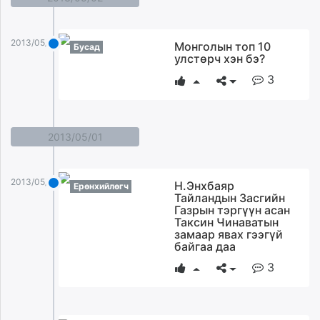
2013/05/02
Монголын топ 10
Бусад
улстөрч хэн бэ?
3
2013/05/01
2013/05/01
Н.Энхбаяр
Ерөнхийлөгч
Тайландын Засгийн
Газрын тэргүүн асан
Таксин Чинаватын
замаар явах гээгүй
байгаа даа
3