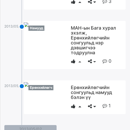
3
2013/05/03
МАН-ын Бага хурал
Намууд
эхэлж,
Ерөнхийлөгчийн
сонгуульд нэр
дэвшигчээ
тодруулна
0
2013/05/03
Ерөнхийлөгчийн
Ерөнхийлөгч
сонгуульд намууд
бэлэн үү
1
2013/05/02