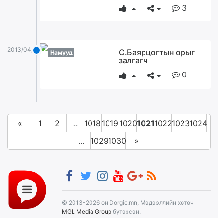
3
2013/04/30
С.Баярцогтын орыг
Намууд
залгагч
0
«
1
2
...
1018
1019
1020
1021
1022
1023
1024
...
1029
1030
»
© 2013-2026 он Dorgio.mn, Мэдээллийн хөтөч
MGL Media Group
бүтээсэн.