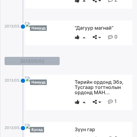
2013/05/05
“Дагуур магнай”
Намууд
0
2013/05/03
2013/05/03
Төрийн ордонд Эбэ,
Намууд
Тусгаар тогтнолын
ордонд МАН...
1
2013/05/03
Зүүн гар
Бусад