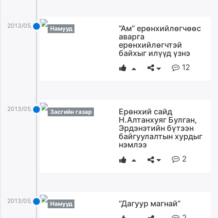
2013/05/05
“Ам” ерөнхийлөгчөөс
Намууд
аварга
ерөнхийлөгчтэй
байхыг илүүд үзнэ
12
2013/05/05
Ерөнхий сайд
Засгийн газар
Н.Алтанхуяг Булган,
Эрдэнэтийн бүтээн
байгуулалтын хурдыг
нэмлээ
2
2013/05/05
“Дагуур магнай”
Намууд
2