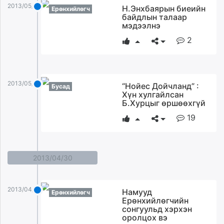
2013/05/01
Н.Энхбаярын биеийн
Ерөнхийлөгч
байдлын талаар
мэдээлнэ
2
2013/05/01
“Нойес Дойчланд” :
Бусад
Хүн хулгайлсан
Б.Хурцыг өршөөхгүй
19
2013/04/30
2013/04/30
Намууд
Ерөнхийлөгч
Ерөнхийлөгчийн
сонгуульд хэрхэн
оролцох вэ